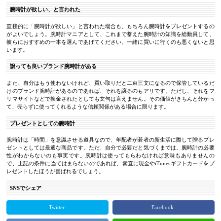
腕時計が欲しい、と言われた
直接的に「腕時計が欲しい」と言われた場合も、もちろん腕時計をプレゼントするの
がよいでしょう。腕時計マニアとして、これまで蓄えた腕時計の知識を総動員して、
彼らにおすすめの一本を選んであげてください。一緒に買いに行くのも悪くないと思
います。
譲っても良いブランド腕時計がある
また、自分はもう使わないけれど、買い取りだと二束三文になるので保管しているだ
けのブランド腕時計があるのであれば、それを譲るのもアリです。ただし、それをフ
リマサイトなどで換金されたとしても文句は言えません。その価値がきちんと分かっ
て、売らずに使ってくれるような信頼関係がある場合に限ります。
プレゼントとしての腕時計
腕時計は「時間」を意識させる道具なので、年配者が若者の新生活に際して贈るプレ
ゼントとしては最適な商品です。ただ、自分で必要だと気づくまでは、腕時計の必要
性がわからないのも事実です。腕時計は使ってもらわなければ意味もありませんの
で、上記の条件に当てはまらないのであれば、素直に現金やiTunesギフトカードをプ
レゼントしたほうが喜ばれるでしょう。
SNSでシェア
Twitter
Facebook