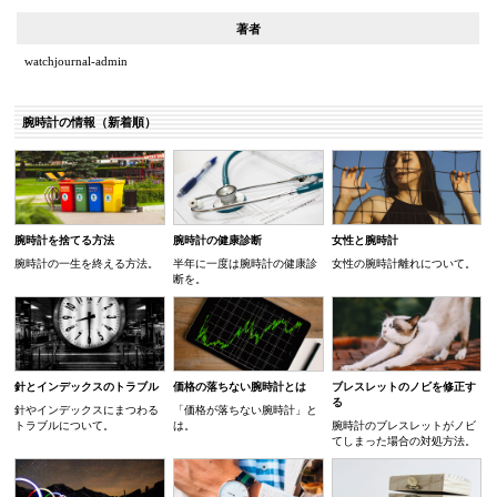
著者
watchjournal-admin
腕時計の情報（新着順）
腕時計を捨てる方法
腕時計の健康診断
女性と腕時計
腕時計の一生を終える方法。
半年に一度は腕時計の健康診
女性の腕時計離れについて。
断を。
針とインデックスのトラブル
価格の落ちない腕時計とは
ブレスレットのノビを修正す
る
針やインデックスにまつわる
「価格が落ちない腕時計」と
トラブルについて。
は。
腕時計のブレスレットがノビ
てしまった場合の対処方法。