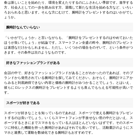
春は新しいことを始めたり、環境を変えたりするのにふさわしい季節です。進学する
方、社会人としての一歩を踏み出す方、退職して新たな生活を始める方など、いろい
ろおられると思います。そんな方にむけて、腕時計をプレゼントするのはいかがでし
ょうか。
腕時計なんていらない
「いかがでしょうか」と言いながらも、「腕時計をプレゼントするのはやめておいた
ほうが良いでしょう」が結論です。スマートフォン全盛の昨今、腕時計のプレゼント
は迷惑なだけかもしれません。ただし、いくつかの場合をのぞいて、という条件がつ
きます。その条件は次のようなものです。
好きなファッションブランドがある
会話の中で、好きなファッションブランドがあることがわかったのであれば、そのブ
ランドから発売されている腕時計を探してみてください。おそらく、腕時計マニアか
らみると到底納得できない内容と価格の腕時計がみつかることでしょう。とはいえ、
彼らにロレックスの腕時計をプレゼントするよりも喜んでもらえる可能性が高いで
す。
スポーツが好きである
スポーツが好きなことを知っているのであれば、スポーツで使える腕時計をプレゼン
トするのは良いでしょう。いくらスマートフォンが手放せない世の中だとはいえ、ス
ポーツするときにまでスマホをもっている人はほとんどいないはずです。そのスポー
ツに特化した機能を持った腕時計があればそれでも良いですし、活動量計のようにス
マホと連携して運動を数値化できる腕時計もおすすめです。