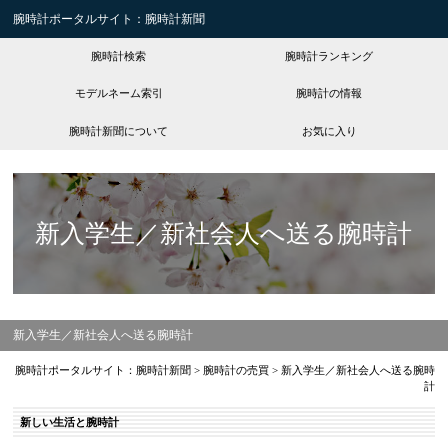
腕時計ポータルサイト：腕時計新聞
腕時計検索
腕時計ランキング
モデルネーム索引
腕時計の情報
腕時計新聞について
お気に入り
新入学生／新社会人へ送る腕時計
新入学生／新社会人へ送る腕時計
腕時計ポータルサイト：腕時計新聞
>
腕時計の売買
>
新入学生／新社会人へ送る腕時
計
新しい生活と腕時計