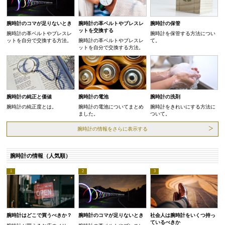
腕時計のコマが足りないとき
腕時計の革ベルトやブレスレ
腕時計の保管
ットを交換する
腕時計の革ベルトやブレスレ
腕時計を保管する方法につい
ットを自分で交換する方法。
腕時計の革ベルトやブレスレ
て。
ットを自分で交換する方法。
腕時計の純正と価値
腕時計の電池
腕時計の洗剤
腕時計の純正度とは。
腕時計の電池についてまとめ
腕時計をきれいにする方法に
ました。
ついて。
腕時計の情報をさらに表示する
腕時計の情報（人気順）
腕時計はどこで買うべきか？
腕時計のコマが足りないとき
社会人は腕時計をいくつ持っ
ているべきか