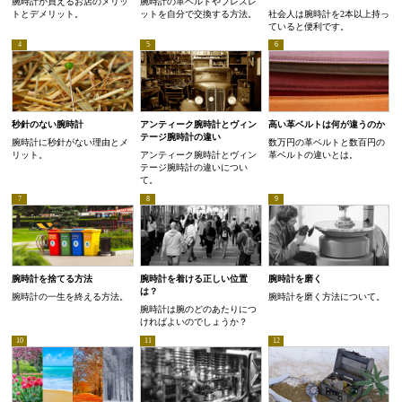
腕時計が買えるお店のメリッ
腕時計の革ベルトやブレスレ
トとデメリット。
ットを自分で交換する方法。
社会人は腕時計を2本以上持っ
ていると便利です。
秒針のない腕時計
アンティーク腕時計とヴィン
高い革ベルトは何が違うのか
テージ腕時計の違い
腕時計に秒針がない理由とメ
数万円の革ベルトと数百円の
リット。
アンティーク腕時計とヴィン
革ベルトの違いとは。
テージ腕時計の違いについ
て。
腕時計を捨てる方法
腕時計を着ける正しい位置
腕時計を磨く
は？
腕時計の一生を終える方法。
腕時計を磨く方法について。
腕時計は腕のどのあたりにつ
ければよいのでしょうか？