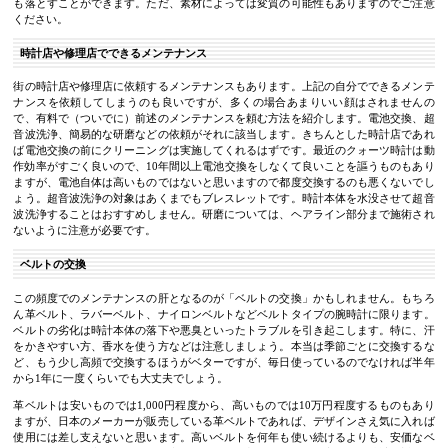
も落とすことができます。ただ、素材によっては変質の可能性もありますのでご注意
ください。
時計店や修理店でできるメンテナンス
街の時計店や修理店に依頼するメンテナンスもあります。上記の自分でできるメンテ
ナンスを依頼してしまうのも良いですが、多くの場合あまりいい顔はされませんの
で、有料で（ついでに）前述のメンテナンスを頼む方法を紹介します。電池交換、超
音波洗浄、簡易的な研磨などの依頼がそれに該当します。きちんとした時計店であれ
ば電池交換の前にクリーニングは実施してくれるはずです。最近のクォーツ時計は動
作効率がすごく良いので、10年間以上電池交換をしなくて良いことを謳うものもあり
ますが、電池自体は高いものではないと思いますので都度交換するのも悪くないでし
ょう。超音波洗浄の対象はあくまでもブレスレットです。時計本体を水没させて超音
波洗浄することはおすすめしません。研磨については、ヘアライン部分まで施術され
ないように注意が必要です。
ベルトの交換
この頻度でのメンテナンスの肝となるのが「ベルトの交換」かもしれません。もちろ
ん革ベルト、ラバーベルト、ナイロンベルトなどベルトタイプの腕時計に限ります。
ベルトの劣化は時計本体の落下や悪臭といったトラブルを引き起こします。特に、汗
をかきやすい方、香水を使う方などは注意しましょう。本当は季節ごとに交換するな
ど、もう少し高頻で交換するほうがベターですが、毎日使っているのでなければ半年
から1年に一度くらいでも大丈夫でしょう。
革ベルトは安いものでは1,000円程度から、高いものでは10万円程度するものもあり
ますが、日本のメーカーが販売している革ベルトであれば、デザインさえ気に入れば
使用には差し支えないと思います。高いベルトを何年も使い続けるよりも、安価なベ