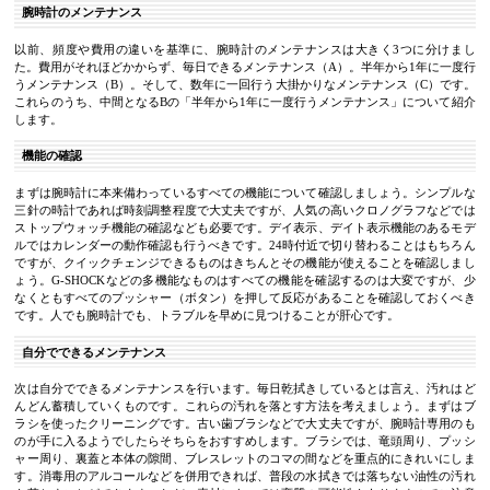
腕時計のメンテナンス
以前、頻度や費用の違いを基準に、腕時計のメンテナンスは大きく3つに分けまし
た。費用がそれほどかからず、毎日できるメンテナンス（A）。半年から1年に一度行
うメンテナンス（B）。そして、数年に一回行う大掛かりなメンテナンス（C）です。
これらのうち、中間となるBの「半年から1年に一度行うメンテナンス」について紹介
します。
機能の確認
まずは腕時計に本来備わっているすべての機能について確認しましょう。シンプルな
三針の時計であれば時刻調整程度で大丈夫ですが、人気の高いクロノグラフなどでは
ストップウォッチ機能の確認なども必要です。デイ表示、デイト表示機能のあるモデ
ルではカレンダーの動作確認も行うべきです。24時付近で切り替わることはもちろん
ですが、クイックチェンジできるものはきちんとその機能が使えることを確認しまし
ょう。G-SHOCKなどの多機能なものはすべての機能を確認するのは大変ですが、少
なくともすべてのプッシャー（ボタン）を押して反応があることを確認しておくべき
です。人でも腕時計でも、トラブルを早めに見つけることが肝心です。
自分でできるメンテナンス
次は自分でできるメンテナンスを行います。毎日乾拭きしているとは言え、汚れはど
んどん蓄積していくものです。これらの汚れを落とす方法を考えましょう。まずはブ
ラシを使ったクリーニングです。古い歯ブラシなどで大丈夫ですが、腕時計専用のも
のが手に入るようでしたらそちらをおすすめします。ブラシでは、竜頭周り、プッシ
ャー周り、裏蓋と本体の隙間、ブレスレットのコマの間などを重点的にきれいにしま
す。消毒用のアルコールなどを併用できれば、普段の水拭きでは落ちない油性の汚れ