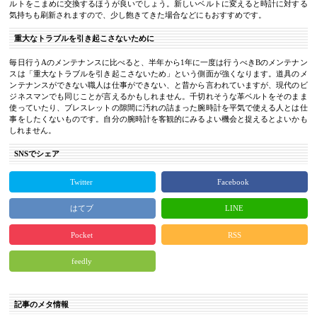
ルトをこまめに交換するほうが良いでしょう。新しいベルトに変えると時計に対する
気持ちも刷新されますので、少し飽きてきた場合などにもおすすめです。
重大なトラブルを引き起こさないために
毎日行うAのメンテナンスに比べると、半年から1年に一度は行うべきBのメンテナン
スは「重大なトラブルを引き起こさないため」という側面が強くなります。道具のメ
ンテナンスができない職人は仕事ができない、と昔から言われていますが、現代のビ
ジネスマンでも同じことが言えるかもしれません。千切れそうな革ベルトをそのまま
使っていたり、ブレスレットの隙間に汚れの詰まった腕時計を平気で使える人とは仕
事をしたくないものです。自分の腕時計を客観的にみるよい機会と捉えるとよいかも
しれません。
SNSでシェア
Twitter
Facebook
はてブ
LINE
Pocket
RSS
feedly
記事のメタ情報