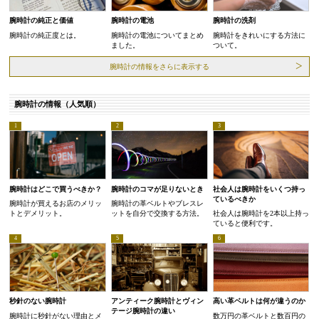
腕時計の純正と価値
腕時計の電池
腕時計の洗剤
腕時計の純正度とは。
腕時計の電池についてまとめ
腕時計をきれいにする方法に
ました。
ついて。
腕時計の情報をさらに表示する
腕時計の情報（人気順）
腕時計はどこで買うべきか？
腕時計のコマが足りないとき
社会人は腕時計をいくつ持っ
ているべきか
腕時計が買えるお店のメリッ
腕時計の革ベルトやブレスレ
トとデメリット。
ットを自分で交換する方法。
社会人は腕時計を2本以上持っ
ていると便利です。
秒針のない腕時計
アンティーク腕時計とヴィン
高い革ベルトは何が違うのか
テージ腕時計の違い
腕時計に秒針がない理由とメ
数万円の革ベルトと数百円の