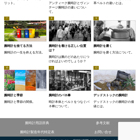
リット。
アンティーク腕時計とヴィン
革ベルトの違いとは。
テージ腕時計の違いについ
て。
腕時計を捨てる方法
腕時計を着ける正しい位置
腕時計を磨く
は？
腕時計の一生を終える方法。
腕時計を磨く方法について。
腕時計は腕のどのあたりにつ
ければよいのでしょうか？
腕時計と季節
腕時計のバネ棒
デッドストックの腕時計
腕時計と季節の関係。
時計本体とベルトをつなぐバ
デッドストックの腕時計の価
ネ棒について。
値とは。
腕時計用語辞典
参考文献
腕時計製造年代特定表
お問い合せ