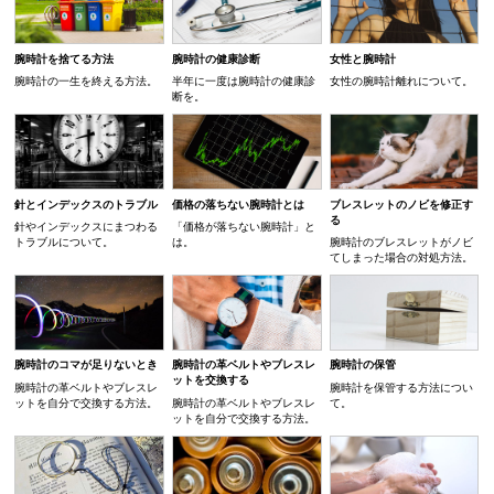
腕時計を捨てる方法
腕時計の健康診断
女性と腕時計
腕時計の一生を終える方法。
半年に一度は腕時計の健康診
女性の腕時計離れについて。
断を。
針とインデックスのトラブル
価格の落ちない腕時計とは
ブレスレットのノビを修正す
る
針やインデックスにまつわる
「価格が落ちない腕時計」と
トラブルについて。
は。
腕時計のブレスレットがノビ
てしまった場合の対処方法。
腕時計のコマが足りないとき
腕時計の革ベルトやブレスレ
腕時計の保管
ットを交換する
腕時計の革ベルトやブレスレ
腕時計を保管する方法につい
ットを自分で交換する方法。
腕時計の革ベルトやブレスレ
て。
ットを自分で交換する方法。