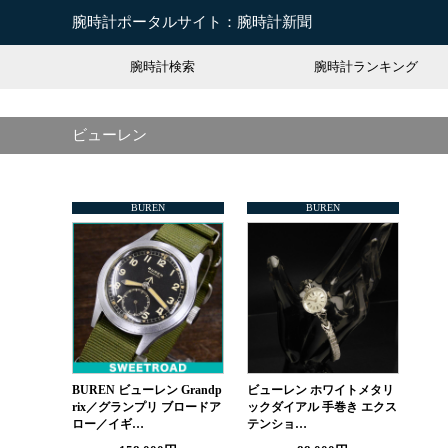
腕時計ポータルサイト：腕時計新聞
腕時計検索
腕時計ランキング
ビューレン
BUREN
BUREN
BUREN ビューレン Grandp
ビューレン ホワイトメタリ
rix／グランプリ ブロードア
ックダイアル 手巻き エクス
ロー／イギ…
テンショ…