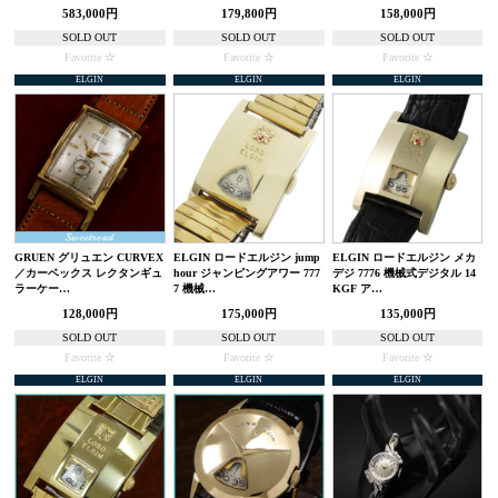
583,000円
179,800円
158,000円
SOLD OUT
SOLD OUT
SOLD OUT
Favorite
Favorite
Favorite
ELGIN
ELGIN
ELGIN
GRUEN グリュエン CURVEX
ELGIN ロードエルジン jump
ELGIN ロードエルジン メカ
／カーベックス レクタンギュ
hour ジャンピングアワー 777
デジ 7776 機械式デジタル 14
ラーケー…
7 機械…
KGF ア…
128,000円
175,000円
135,000円
SOLD OUT
SOLD OUT
SOLD OUT
Favorite
Favorite
Favorite
ELGIN
ELGIN
ELGIN