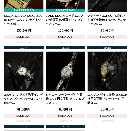
ELGIN エルジン LORD ELG
LORD ELGIN ロードエルジ
レディー・エルジン 6ポイン
IN ロードエルジン ナイトシ
ン 鉄仮面 鉄仮面/ジャンピン
トダイヤ装飾 14KWG アンテ
リーズ 鉄…
グアワー/…
ィークレ…
158,000円
128,000円
98,000円
SOLD OUT
SOLD OUT
SOLD OUT
Favorite
Favorite
Favorite
ELGIN
ELGIN
ELGIN
エルジン アラビア数字インデ
セイコー ソーラー ダイヤ装
エルジン ダイヤ装飾 10KRGP
ックス ブルースチールハンド
飾 WGP 円文字盤 メッシュブ
楕円文字盤 アンティーク 手
10KW…
レスレ…
巻き …
88,000円
68,000円
78,000円
SOLD OUT
SOLD OUT
SOLD OUT
Favorite
Favorite
Favorite
ELGIN
ELGIN