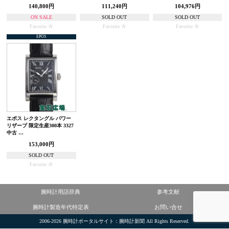
140,800円
111,240円
104,976円
ON SALE
SOLD OUT
SOLD OUT
Favorite
Favorite
Favorite
EPOS
エポス レクタングル パワー
リザーブ 限定生産300本 3327
中古 …
153,000円
SOLD OUT
Favorite
腕時計用語辞典
参考文献
腕時計製造年代特定表
お問い合せ
2006-2026
腕時計ポータルサイト：腕時計新聞
All Rights Reserved.