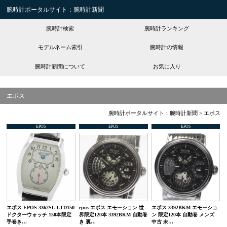
腕時計ポータルサイト：腕時計新聞
腕時計検索
腕時計ランキング
モデルネーム索引
腕時計の情報
腕時計新聞について
お気に入り
エポス
腕時計ポータルサイト：腕時計新聞
>
エポス
EPOS
EPOS
EPOS
エポス EPOS 3362SL-LTD150
epos エポス エモーション 世
エポス 3392BKM エモーショ
ドクターウォッチ 150本限定
界限定120本 3392BKM 自動巻
ン 限定120本 自動巻 メンズ
手巻き…
き 裏…
中古 未…