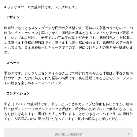
A.ランゲ＆ゾーネの腕時計です。メンズサイズ。
デザイン
腕時計でもっともスタンダードな円形の文字盤です。万能の文字盤カラーなので、つ
けるシチュエーションを問いません。腕時計の基本となるシンプルなアナログ表示で
す。シンプルなだけに、デザインの完成度の高さが必要です。 腕時計然とした印象に
なる革ベルト仕様の腕時計です。革ベルトは装用感に優れます。高級時計の第一条件
とも言える、貴金属を採用したケースですので、腕につけたときの輝きが一味違いま
す。
スペック
手巻きです。ジリジリとゼンマイを巻き上げて時計に命を与える体験は、手巻き腕時
計のオーナーだけに与えられた至福の時間です。裏を透明にすることで、ムーブメン
トの動きを楽しめるシースルーバック。
コンディション
中古（USED）の腕時計です。中古、というとネガティブな印象もありますが、腕時
計ではヴィンテージやアンティークと呼ばれ、希少性のためプレミア価格になること
もしばしばあります。選ばれた人しか手にすることができない、ハイクラスの腕時計
です。人気商品のため売り切れとなっています。同様の商品をお探しください。
売り切れ／掲載終了