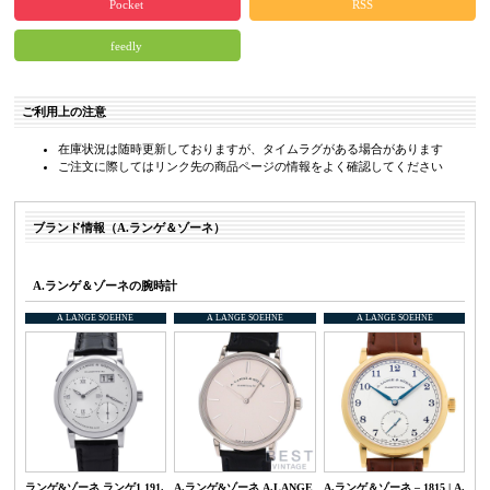
Pocket
RSS
feedly
ご利用上の注意
在庫状況は随時更新しておりますが、タイムラグがある場合があります
ご注文に際してはリンク先の商品ページの情報をよく確認してください
ブランド情報（A.ランゲ＆ゾーネ）
A.ランゲ＆ゾーネの腕時計
A LANGE SOEHNE
A LANGE SOEHNE
A LANGE SOEHNE
ランゲ&ゾーネ ランゲ1 191.
A.ランゲ&ゾーネ A.LANGE
A.ランゲ＆ゾーネ – 1815 | A.