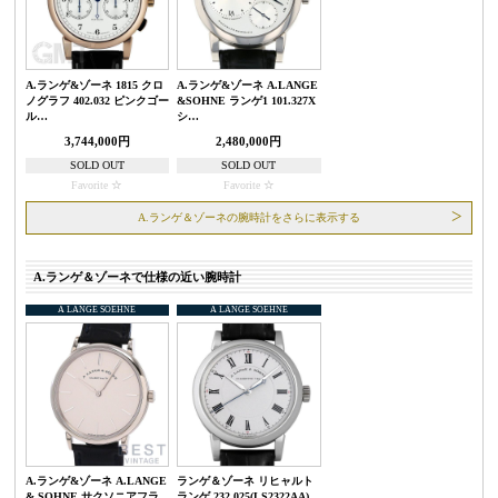
A.ランゲ&ゾーネ 1815 クロ
A.ランゲ&ゾーネ A.LANGE
ノグラフ 402.032 ピンクゴー
&SOHNE ランゲ1 101.327X
ル…
シ…
3,744,000円
2,480,000円
SOLD OUT
SOLD OUT
Favorite
Favorite
A.ランゲ＆ゾーネの腕時計をさらに表示する
A.ランゲ＆ゾーネで仕様の近い腕時計
A LANGE SOEHNE
A LANGE SOEHNE
A.ランゲ&ゾーネ A.LANGE
ランゲ＆ゾーネ リヒャルト
& SOHNE サクソニアフラ
ランゲ 232.025(LS2322AA)