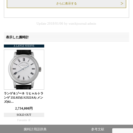
さらに表示する
Update 2018/01/06
by
watchjournal-admin
表示した腕時計
A LANGE SOEHNE
ランゲ＆ゾーネ リヒャルトラ
ンゲ 232.025(LS2322AA) メン
ズ(02…
2,734,000円
SOLD OUT
Favorite
腕時計用語辞典
参考文献