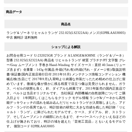
商品データ
商品名
ランゲ＆ゾーネ リヒャルトランゲ 232.025(LS2322AA) メンズ(02PBLAAU0005)
中古 腕時計 送料無料
ショップによる解説
お問合せ用コード U-232025GR ブランド A LANGE&SOHNE（ランゲ＆ゾーネ）
型番 232.025(LS2322AA) 商品名 リヒャルトランゲ 材質 プラチナ/PT 文字盤 グレ
ー/Gray ムーブメント 手巻き/Hand-Winding サイズ ケース：直径 40.5mm (リュー
ズ含まず）全重量：143g 付属品 外箱(汚れ有)/内箱(汚れ・ダメージ有)/取扱説明
書/保証書(国内正規店発行日付 2011年10月) メンテナンス情報コンディション 機
械点検(当店にて 2017年9月)入荷時より綺麗な外装だったため軽めの仕上げに留
めています。微細な傷が僅かに残る程度で目立つ傷は見受けられません。ガラ
ス、ベゼルの状態も良く、針、ダイアルも綺麗です。2011年販売の国内正規品で
す。ベルトは当店オリジナルです。 当社保証 内部機械の自然故障について ご購
入日より 1年間詳しくはこちらをクリック モデル情報 ランゲ&ゾーネから高性
能デッキウォッチの流れを組み込んだリヒャルトランゲが入荷致しました。アド
ルフ・ランゲの長男であり、時計技術の研究に大きな功績を残した時計師「リヒ
ャルト・ランゲ」に捧げられたモデルです。ケース、ダイアル、針、ストラッ
プ、そしてムーブメントの細部にわたるまで、オーバースペックといえるほどの
仕上げが施されており、時計の域を超えた「芸術工芸品」ともいえるモデルで
す。 個別コード 02PBLAAU0005