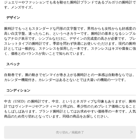
ジュエリーやファッションでも名を馳せた腕時計ブランドであるブルガリの腕時計で
す。メンズサイズ。
デザイン
腕時計でもっともスタンダードな円形の文字盤です。男性からも女性からも好感度の
高い白文字盤。迷ったらこれ、というべきカラーです。腕時計の基本となるシンプル
なアナログ表示です。シンプルなだけに、デザインの完成度の高さが必要です。 ブレ
スレットタイプの腕時計です。季節を問わず快適にお使いいただけます。現代の腕時
計としては一般的な、ステンレスを採用した一本です。ステンレスはキズや腐食に強
く、価格とのバランスが良いことで知られています。
スペック
自動巻です。腕の動きでゼンマイが巻き上がる腕時計との一体感は自動巻ならでは。
カレンダー機能付き。カレンダーはあるとないとでは大違いの機能の一つです。
コンディション
中古（USED）の腕時計です。中古、というとネガティブな印象もありますが、腕時
計ではヴィンテージやアンティークと呼ばれ、希少性のためプレミア価格になること
もしばしばあります。ブランド腕時計としてはお求めやすい価格帯の一本です。人気
商品のため売り切れとなっています。同様の商品をお探しください。
売り切れ／掲載終了