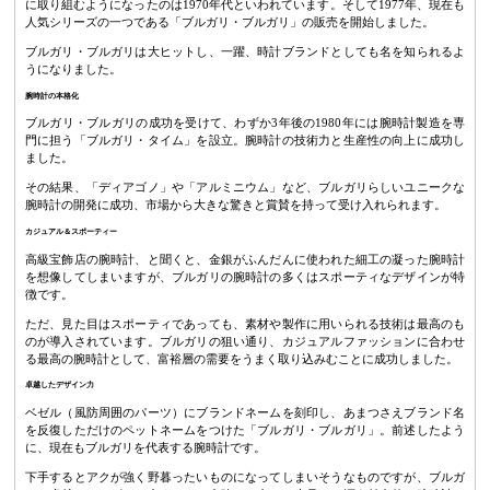
に取り組むようになったのは1970年代といわれています。そして1977年、現在も
人気シリーズの一つである「ブルガリ・ブルガリ」の販売を開始しました。
ブルガリ・ブルガリは大ヒットし、一躍、時計ブランドとしても名を知られるよ
うになりました。
腕時計の本格化
ブルガリ・ブルガリの成功を受けて、わずか3年後の1980年には腕時計製造を専
門に担う「ブルガリ・タイム」を設立。腕時計の技術力と生産性の向上に成功し
ました。
その結果、「ディアゴノ」や「アルミニウム」など、ブルガリらしいユニークな
腕時計の開発に成功、市場から大きな驚きと賞賛を持って受け入れられます。
カジュアル＆スポーティー
高級宝飾店の腕時計、と聞くと、金銀がふんだんに使われた細工の凝った腕時計
を想像してしまいますが、ブルガリの腕時計の多くはスポーティなデザインが特
徴です。
ただ、見た目はスポーティであっても、素材や製作に用いられる技術は最高のも
のが導入されています。ブルガリの狙い通り、カジュアルファッションに合わせ
る最高の腕時計として、富裕層の需要をうまく取り込みむことに成功しました。
卓越したデザイン力
ベゼル（風防周囲のパーツ）にブランドネームを刻印し、あまつさえブランド名
を反復しただけのペットネームをつけた「ブルガリ・ブルガリ」。前述したよう
に、現在もブルガリを代表する腕時計です。
下手するとアクが強く野暮ったいものになってしまいそうなものですが、ブルガ