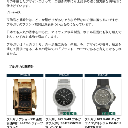
リの卓越したデザイン力よって、力強さの中にも上品さの漂う魅力的な腕時計に
仕上げています。
ブランドの拡大
宝飾品と腕時計は、どこか繋がりがありそうな分野なので腑に落ちるのですが、
ブルガリのブランド展開は意表をついたものになっています。
日本でも人気の香水を中心に、アイウェアや革製品、ホテル経営にも取り組んで
おり、いずれも成功を収めています。
ブルガリは「ものづくり」の一歩先にある「体験」を、デザインや香り、宿泊を
通して提供できる、本当の意味での「ブランド」の一つであると言えるかもしれ
ません。
ブルガリの腕時計
BVLGARI
BVLGARI
BVLGARI
ブルガリ アショーマD 金無
ブルガリ BVLGARI ブルガ
ブルガリ BVLGARI ディア
垢 腕時計 AAP26G クオーツ
リブルガリ BB42BSSD/N 中
ゴノ マグネシウム DG41C14
ブラック…
古 メンズ 腕…
SMCVD 中古 …