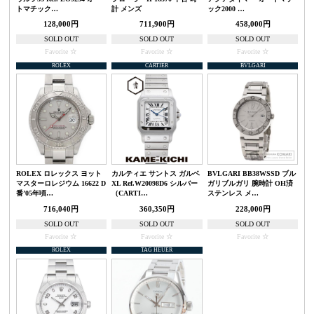
トマチック…
計 メンズ
ック2000 …
128,000円
711,900円
458,000円
SOLD OUT
SOLD OUT
SOLD OUT
Favorite
Favorite
Favorite
ROLEX
CARTIER
BVLGARI
ROLEX ロレックス ヨット
カルティエ サントス ガルベ
BVLGARI BB38WSSD ブル
マスターロレジウム 16622 D
XL Ref.W20098D6 シルバー
ガリブルガリ 腕時計 OH済
番’05年頃…
（CARTI…
ステンレス メ…
716,040円
360,350円
228,000円
SOLD OUT
SOLD OUT
SOLD OUT
Favorite
Favorite
Favorite
ROLEX
TAG HEUER