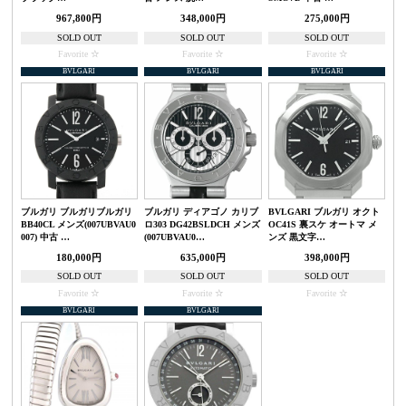
967,800円
348,000円
275,000円
SOLD OUT
SOLD OUT
SOLD OUT
Favorite
Favorite
Favorite
BVLGARI
BVLGARI
BVLGARI
ブルガリ ブルガリブルガリ
ブルガリ ディアゴノ カリブ
BVLGARI ブルガリ オクト
BB40CL メンズ(007UBVAU0
ロ303 DG42BSLDCH メンズ
OC41S 裏スケ オートマ メ
007) 中古 …
(007UBVAU0…
ンズ 黒文字…
180,000円
635,000円
398,000円
SOLD OUT
SOLD OUT
SOLD OUT
Favorite
Favorite
Favorite
BVLGARI
BVLGARI