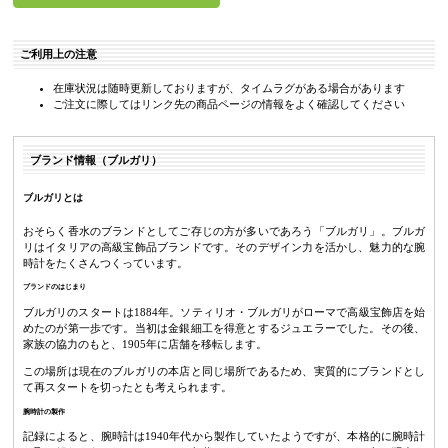
ご利用上の注意
在庫状況は随時更新しておりますが、タイムラグがある場合があります
ご注文に際してはリンク先の商品ページの情報をよく確認してください
ブランド情報（ブルガリ）
ブルガリとは
おそらく香水のブランドとしてご存じの方が多いであろう「ブルガリ」。ブルガ
リはイタリアの高級宝飾品ブランドです。そのデザイン力を活かし、魅力的な腕
時計をたくさんつくっています。
ブランドのはじまり
ブルガリのスタートは1884年。ソティリオ・ブルガリがローマで高級宝飾店を始
めたのが第一歩です。当初は金銀細工を得意とするジュエラーでした。その後、
家族の協力のもと、1905年に店舗を移転します。
この場所は現在のブルガリの本店と同じ場所であるため、実質的にブランドとし
て再スタートを切ったとも考えられます。
腕時計の製作
記録によると、腕時計は1940年代から製作していたようですが、本格的に腕時計