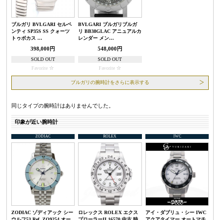
ブルガリ BVLGARI セルペ
BVLGARI ブルガリブルガ
ンティ SP35S SS クォーツ
リ BB38GLAC アニュアルカ
トゥボカス …
レンダー メン…
398,000円
548,000円
SOLD OUT
SOLD OUT
Favorite
Favorite
ブルガリの腕時計をさらに表示する
同じタイプの腕時計はありませんでした。
印象が近い腕時計
ZODIAC
ROLEX
IWC
ZODIAC ゾディアック シー
ロレックス ROLEX エクス
アイ・ダブリュ・シー IWC
ウルフ53 Ref. ZO9254 オー
プローラーII 16570 中古 時
アクアタイマー オートマチ