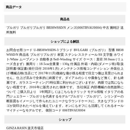
商品データ
商品名
ブルガリ ブルガリブルガリ BB38WSSD/N メンズ(006TBVAU0004) 中古 腕時計 送
料無料
ショップによる解説
お問合せ用コード U-BB38WSSDN-3 ブランド BVLGARI（ブルガリ） 型番 BB38
WSSD/N 商品名 ブルガリブルガリ 材質 ステンレススティール/SS 文字盤 ホワイ
ト/White ムーブメント 自動巻き/Self-Winding サイズ ケース：直径 38.0mm (リュ
ーズ含まず）腕周り：18.5cm全重量：130g 付属品 外箱・内箱(ダメージ有)/取扱
説明書/保証書(発行日付 2016年1月) メンテナンス情報コンディション 外装仕上
げ/機械点検(当店にて 2017年11月)微細な傷が残る程度で目立つ傷は見受けられま
せん。仕上げ済みで全体的に綺麗です。ダイアルのシミや腐食など無く、針も綺
麗です。ガラスコーティング1時位置に剥がれがございますが、肉眼では気になら
ない程度です。2016年に販売された個体です。 当社保証 内部機械の自然故障に
ついて ご購入日より 1年間詳しくはこちらをクリック モデル情報 イタリアの名
門ジュエラー・ブルガリを代表するモデル“ブルガリ・ブルガリ”。シリンダーの
断面図をイメージして作られたユニークなラウンドケースに、大きなブランドロ
ゴが刻印されたベゼルを備えています。オンにもオフにも活躍してくれるオール
マイティーなモデルです。 個別コード 006TBVAU0004
ショップ
GINZA RASIN 楽天市場店