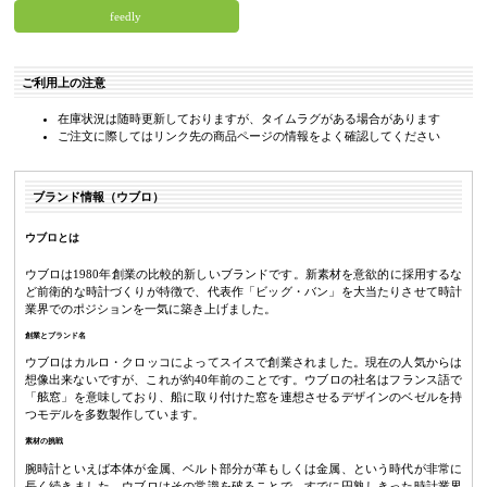
feedly
ご利用上の注意
在庫状況は随時更新しておりますが、タイムラグがある場合があります
ご注文に際してはリンク先の商品ページの情報をよく確認してください
ブランド情報（ウブロ）
ウブロとは
ウブロは1980年創業の比較的新しいブランドです。新素材を意欲的に採用するな
ど前衛的な時計づくりが特徴で、代表作「ビッグ・バン」を大当たりさせて時計
業界でのポジションを一気に築き上げました。
創業とブランド名
ウブロはカルロ・クロッコによってスイスで創業されました。現在の人気からは
想像出来ないですが、これが約40年前のことです。ウブロの社名はフランス語で
「舷窓」を意味しており、船に取り付けた窓を連想させるデザインのベゼルを持
つモデルを多数製作しています。
素材の挑戦
腕時計といえば本体が金属、ベルト部分が革もしくは金属、という時代が非常に
長く続きました。ウブロはその常識を破ることで、すでに円熟しきった時計業界