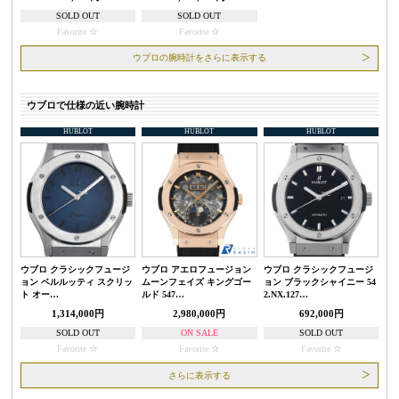
SOLD OUT
SOLD OUT
Favorite
Favorite
ウブロの腕時計をさらに表示する
ウブロで仕様の近い腕時計
HUBLOT
HUBLOT
HUBLOT
ウブロ クラシックフュージ
ウブロ アエロフュージョン
ウブロ クラシックフュージ
ョン ベルルッティ スクリッ
ムーンフェイズ キングゴー
ョン ブラックシャイニー 54
ト オー…
ルド 547…
2.NX.127…
1,314,000円
2,980,000円
692,000円
SOLD OUT
ON SALE
SOLD OUT
Favorite
Favorite
Favorite
さらに表示する