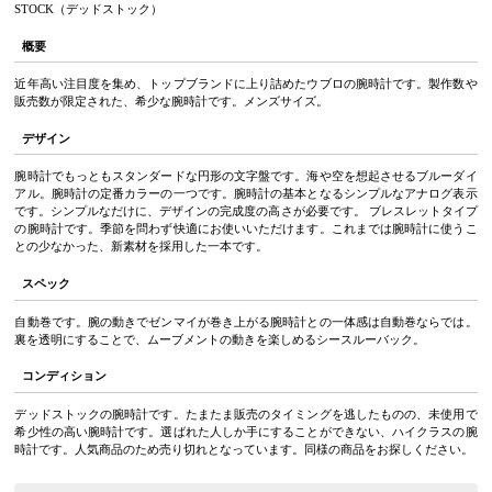
STOCK（デッドストック）
概要
近年高い注目度を集め、トップブランドに上り詰めたウブロの腕時計です。製作数や
販売数が限定された、希少な腕時計です。メンズサイズ。
デザイン
腕時計でもっともスタンダードな円形の文字盤です。海や空を想起させるブルーダイ
アル。腕時計の定番カラーの一つです。腕時計の基本となるシンプルなアナログ表示
です。シンプルなだけに、デザインの完成度の高さが必要です。 ブレスレットタイプ
の腕時計です。季節を問わず快適にお使いいただけます。これまでは腕時計に使うこ
との少なかった、新素材を採用した一本です。
スペック
自動巻です。腕の動きでゼンマイが巻き上がる腕時計との一体感は自動巻ならでは。
裏を透明にすることで、ムーブメントの動きを楽しめるシースルーバック。
コンディション
デッドストックの腕時計です。たまたま販売のタイミングを逃したものの、未使用で
希少性の高い腕時計です。選ばれた人しか手にすることができない、ハイクラスの腕
時計です。人気商品のため売り切れとなっています。同様の商品をお探しください。