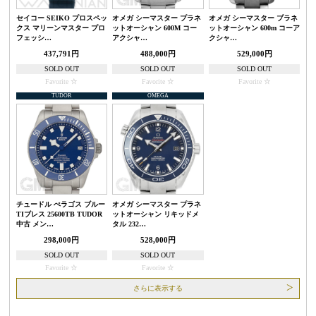
セイコー SEIKO プロスペッ
オメガ シーマスター プラネ
オメガ シーマスター プラネ
クス マリーンマスター プロ
ットオーシャン 600M コー
ットオーシャン 600m コーア
フェッシ…
アクシャ…
クシャ…
437,791円
488,000円
529,000円
SOLD OUT
SOLD OUT
SOLD OUT
Favorite
Favorite
Favorite
TUDOR
OMEGA
チュードル ぺラゴス ブルー
オメガ シーマスター プラネ
TIブレス 25600TB TUDOR
ットオーシャン リキッドメ
中古 メン…
タル 232…
298,000円
528,000円
SOLD OUT
SOLD OUT
Favorite
Favorite
さらに表示する