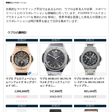
積極的なコラボレーション
古典的なマーケティング手法ではあるものの、ウブロは有名人や企業、スポーツ
イベントとのコラボレーションも積極的に行っています。F1やFIFAワールドカッ
プでタイムキーパーを努めたのを筆頭に、世界市場を意識した有名人や団体との
コラボレーションは時計業界を超えて注目を集めています。
ウブロの腕時計
HUBLOT
HUBLOT
HUBLOT
ウブロ アエロフュージョン
ウブロ HUBLOT 581.NX.70
ウブロ HUBLOT ビッグバ
ムーンフェイズ キングゴー
71.LR クラシックフュージ
ン スチール 301.SX.130.SX
ルド 547…
ョン チタニ…
マットブラ…
2,980,000円
547,800円
983,444円
ON SALE
SOLD OUT
SOLD OUT
Favorite
Favorite
Favorite
HUBLOT
HUBLOT
HUBLOT