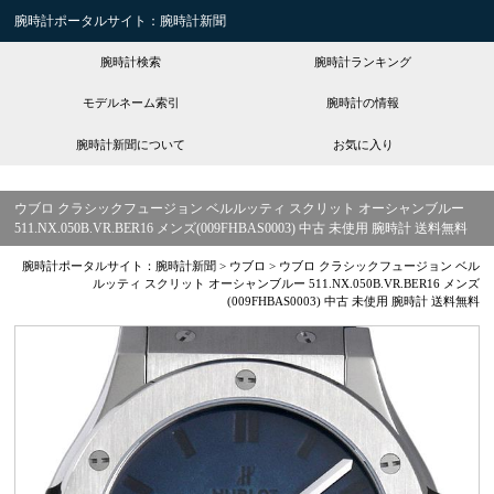
腕時計ポータルサイト：腕時計新聞
腕時計検索
腕時計ランキング
モデルネーム索引
腕時計の情報
腕時計新聞について
お気に入り
ウブロ クラシックフュージョン ベルルッティ スクリット オーシャンブルー
511.NX.050B.VR.BER16 メンズ(009FHBAS0003) 中古 未使用 腕時計 送料無料
腕時計ポータルサイト：腕時計新聞
>
ウブロ
>
ウブロ クラシックフュージョン ベル
ルッティ スクリット オーシャンブルー 511.NX.050B.VR.BER16 メンズ
(009FHBAS0003) 中古 未使用 腕時計 送料無料