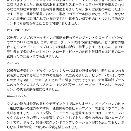
に切り込みました。高級感のある金素材とスポーティなラバー素材を組み合わせ
るなど大胆な素材使いは当時賛否両論ありましたが、多くは歓迎の声だったよう
です。実は、腕時計業界において、素材でのアピールはなかなか上手くいかない
ことが歴史的に証明されているのですが、数少ない成功例のひとつとして他のブ
ランドにも影響を与えたことは間違いありません。
ジャン・クロード・ビバー
2004年、オメガのマーケティング戦略を担ってきたジャン・クロード・ビバーが
ウブロのCEOに就任します。彼は「ブランドの持つ個性の継続」と「素材の融
合」をコンセプトに、ウブロらしい時計の製作に着手します。もちろん、すでに
時計業界で名の通ったジャン・クロード・ビバーの参画も注目度を上げるのに一
役買ったのは言うまでもありません。
ビッグ・バン
2005年に発売した「ビッグ・バン」シリーズは高い評価を受け、時計にまつわる
賞も沢山受賞するなどウブロの地位を一気に高めました。ビッグ・バンは、ウブ
ロの売上を3倍に、一節によると10倍に引き上げたそうです。デカ厚時計ブーム
にのったウブロはさらに大きな「キングパワー」シリーズをリリースし、そのジ
ャンルの代名詞的存在になりました。
独自ムーブメント「ウニコ」
ウブロの魅力は外装の素材やデザインだけではありません。ビッグ・バンのヒッ
ト後は技術への注力をすすめ、独自開発の自社ムーブメントである「ウニコ」を
完成させました。スペイン語で「ユニーク」を意味するウニコは、スケルトンバ
ックでみたときの美しさを意識してつくられており、傑作の誉れも高いムーブメ
ントです。さらに、開発部にグランドコンプリケーション部門を設けており、さ
らなる技術力の向上のための投資を惜しみません。