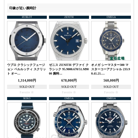
印象が近い腕時計
HUBLOT
ZENITH
OMEGA
ウブロ クラシックフュージ
ゼニス ZENITH デファイ ク
オメガ シーマスター300 マ
ョン ベルルッティ スクリッ
ラシック 95.9000.670/51.M90
スターコーアクシャル 233.9
ト オー…
00 腕時…
0.41.21.…
1,314,000円
678,000円
560,000円
SOLD OUT
SOLD OUT
SOLD OUT
Favorite
Favorite
Favorite
SEIKO
OMEGA
OMEGA