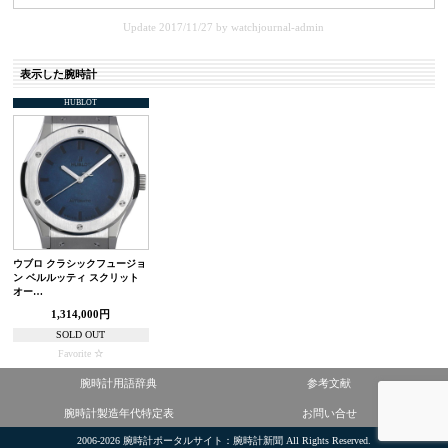
Update 2017/11/27
by
watchjournal-admin
表示した腕時計
HUBLOT
ウブロ クラシックフュージョ
ン ベルルッティ スクリット
オー…
1,314,000円
SOLD OUT
Favorite
腕時計用語辞典
参考文献
腕時計製造年代特定表
お問い合せ
2006-2026
腕時計ポータルサイト：腕時計新聞
All Rights Reserved.