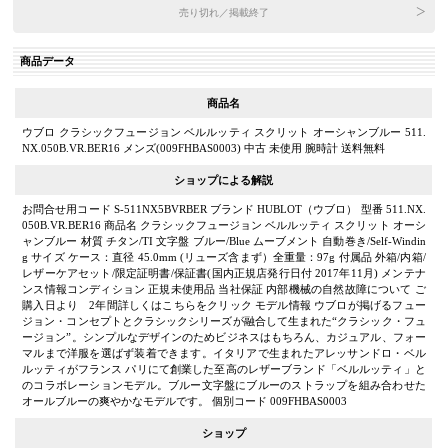
売り切れ／掲載終了
商品データ
商品名
ウブロ クラシックフュージョン ベルルッティ スクリット オーシャンブルー 511.
NX.050B.VR.BER16 メンズ(009FHBAS0003) 中古 未使用 腕時計 送料無料
ショップによる解説
お問合せ用コード S-511NX5BVRBER ブランド HUBLOT（ウブロ） 型番 511.NX.
050B.VR.BER16 商品名 クラシックフュージョン ベルルッティ スクリット オーシ
ャンブルー 材質 チタン/TI 文字盤 ブルー/Blue ムーブメント 自動巻き/Self-Windin
g サイズ ケース：直径 45.0mm (リューズ含まず）全重量：97g 付属品 外箱/内箱/
レザーケアセット/限定証明書/保証書(国内正規店発行日付 2017年11月) メンテナ
ンス情報コンディション 正規未使用品 当社保証 内部機械の自然故障について ご
購入日より 2年間詳しくはこちらをクリック モデル情報 ウブロが掲げるフュー
ジョン・コンセプトとクラシックシリーズが融合して生まれた“クラシック・フュ
ージョン”。シンプルなデザインのためビジネスはもちろん、カジュアル、フォー
マルまで洋服を選ばず装着できます。イタリアで生まれたアレッサンドロ・ベル
ルッティがフランス パリにて創業した至高のレザーブランド「ベルルッティ」と
のコラボレーションモデル。ブルー文字盤にブルーのストラップを組み合わせた
オールブルーの爽やかなモデルです。 個別コード 009FHBAS0003
ショップ