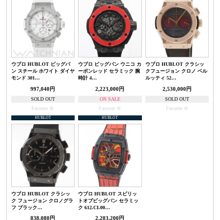
ウブロ HUBLOT ビッグバ
ウブロ ビッグバン ウニコ カ
ウブロ HUBLOT クラシッ
ン スチール ホワイト ダイヤ
ーボンレッド セラミック 腕
クフュージョン クロノ ベル
モンド 301…
時計 4…
ルッティ 52…
997,040円
2,223,000円
2,530,000円
SOLD OUT
ON SALE
SOLD OUT
Favorite
Favorite
Favorite
HUBLOT
HUBLOT
ウブロ HUBLOT クラシッ
ウブロ HUBLOT スピリッ
ク フュージョン クロノグラ
トオブビッグバン セラミッ
フ ブラック…
ク 612.CI.00…
838,080円
2,203,200円