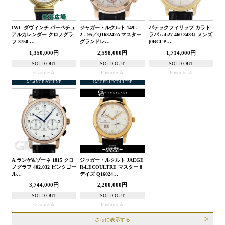
IWC ダヴィンチ パーペチュ
ジャガー・ルクルト 149．
パテックフィリップ カラト
アルカレンダー クロノグラ
2．95／Q163242A マスター
ラバ cal:27-460 3433J メンズ
フ 3750 …
グランドレ…
(0BCCP…
1,350,000円
2,598,000円
1,714,000円
SOLD OUT
SOLD OUT
SOLD OUT
Favorite
Favorite
Favorite
A LANGE SOEHNE
JAEGER LECOULTRE
A.ランゲ&ゾーネ 1815 クロ
ジャガー・ルクルト JAEGE
ノグラフ 402.032 ピンクゴー
R-LECOULTRE マスター 8
ル…
デイズ Q16024…
3,744,000円
2,200,000円
SOLD OUT
SOLD OUT
Favorite
Favorite
さらに表示する