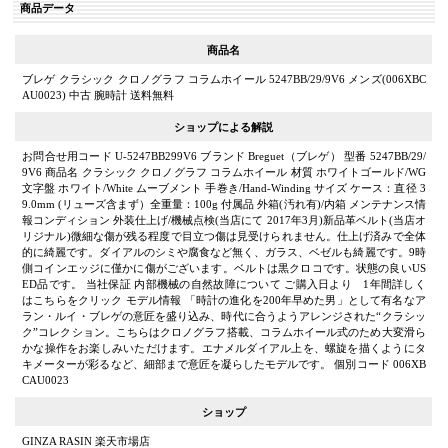
商品データ
商品名
ブレゲ クラシック クロノグラフ コラムホイール 5247BB/29/9V6 メンズ(006XBC
AU0023) 中古 腕時計 送料無料
ショップによる解説
お問合せ用コード U-5247BB299V6 ブランド Breguet（ブレゲ） 型番 5247BB/29/
9V6 商品名 クラシック クロノグラフ コラムホイール 材質 ホワイトゴールド/WG
文字盤 ホワイト/White ムーブメント 手巻き/Hand-Winding サイズ ケース：直径 3
9.0mm (リューズ含まず）全重量：100g 付属品 外箱(汚れ有)/内箱 メンテナンス情
報コンディション 外装仕上げ/機械点検(当店にて 2017年3月)新品革ベルト(当店オ
リジナル)微細な傷が残る程度で目立つ傷は見受けられません。仕上げ済みで全体
的に綺麗です。ダイアルのシミや腐食など無く、ガラス、ベゼルも綺麗です。9時
側コインエッジに僅かに傷がございます。ベルトは黒クロコです。状態の良いUS
ED品です。 当社保証 内部機械の自然故障について ご購入日より 1年間詳しく
はこちらをクリック モデル情報 「時計の進化を200年早めた男」として有名なア
ラン・ルイ・ブレゲの意匠を盛り込み、時代に合うようアレンジされた“クラシッ
ク”コレクション。こちらはクロノグラフ搭載、コラムホイール式のため大変滑ら
かな操作をお楽しみいただけます。エナメルダイアル上を、螺旋を描くようにタ
キメーターが彩るなど、細部まで意匠を凝らしたモデルです。 個別コード 006XB
CAU0023
ショップ
GINZA RASIN 楽天市場店