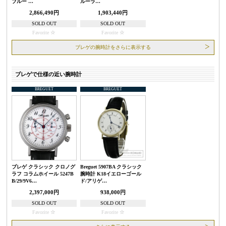
ブルー …
ルーラ…
2,866,490円
1,903,440円
SOLD OUT
SOLD OUT
Favorite
Favorite
ブレゲの腕時計をさらに表示する
ブレゲで仕様の近い腕時計
BREGUET
BREGUET
ブレゲ クラシック クロノグ
Breguet 5907BA クラシック
ラフ コラムホイール 5247B
腕時計 K18イエローゴール
B/29/9V6…
ド/アリゲ…
2,397,000円
938,000円
SOLD OUT
SOLD OUT
Favorite
Favorite