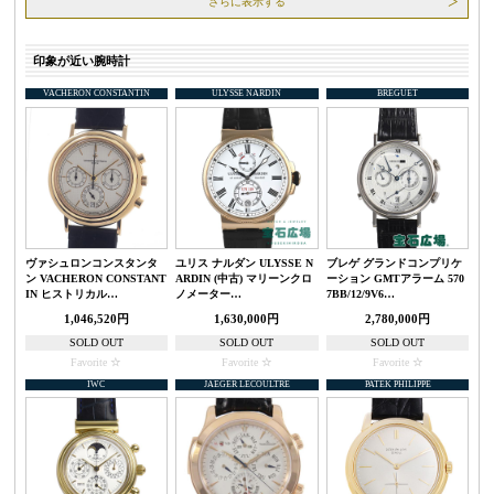
さらに表示する
印象が近い腕時計
VACHERON CONSTANTIN
ULYSSE NARDIN
BREGUET
ヴァシュロンコンスタンタ
ユリス ナルダン ULYSSE N
ブレゲ グランドコンプリケ
ン VACHERON CONSTANT
ARDIN (中古) マリーンクロ
ーション GMTアラーム 570
IN ヒストリカル…
ノメーター…
7BB/12/9V6…
1,046,520円
1,630,000円
2,780,000円
SOLD OUT
SOLD OUT
SOLD OUT
Favorite
Favorite
Favorite
IWC
JAEGER LECOULTRE
PATEK PHILIPPE