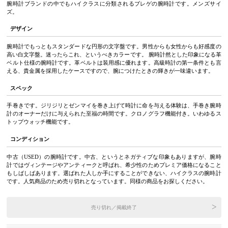
腕時計ブランドの中でもハイクラスに分類されるブレゲの腕時計です。メンズサイ
ズ。
デザイン
腕時計でもっともスタンダードな円形の文字盤です。男性からも女性からも好感度の
高い白文字盤。迷ったらこれ、というべきカラーです。 腕時計然とした印象になる革
ベルト仕様の腕時計です。革ベルトは装用感に優れます。高級時計の第一条件とも言
える、貴金属を採用したケースですので、腕につけたときの輝きが一味違います。
スペック
手巻きです。ジリジリとゼンマイを巻き上げて時計に命を与える体験は、手巻き腕時
計のオーナーだけに与えられた至福の時間です。クロノグラフ機能付き。いわゆるス
トップウォッチ機能です。
コンディション
中古（USED）の腕時計です。中古、というとネガティブな印象もありますが、腕時
計ではヴィンテージやアンティークと呼ばれ、希少性のためプレミア価格になること
もしばしばあります。選ばれた人しか手にすることができない、ハイクラスの腕時計
です。人気商品のため売り切れとなっています。同様の商品をお探しください。
売り切れ／掲載終了