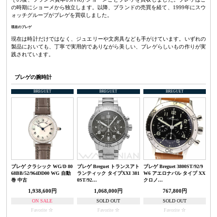
の時期にショーメから独立します。以降、ブランドの売買を経て、1999年にスウ
ォッチグループがブレゲを買収しました。
現在のブレゲ
現在は時計だけではなく、ジュエリーや文房具なども手がけています。いずれの
製品においても、丁寧で実用的でありながら美しい、ブレゲらしいもの作りが実
践されています。
ブレゲの腕時計
BREGUET
BREGUET
BREGUET
ブレゲ クラシック WG/D 80
ブレゲ Breguet トランスアト
ブレゲ Breguet 3800ST/92/9
68BB/52/964DD00 WG 自動
ランティック タイプXXI 381
W6 アエロナバル タイプ XX
巻 中古
0ST/92…
クロノ…
1,938,600円
1,068,000円
767,800円
ON SALE
SOLD OUT
SOLD OUT
Favorite
Favorite
Favorite