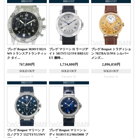
BREGUET
BREGUET
BREGUET
ブレゲ Breguet 3820ST/H2/S
ブレゲ マリーン II ラージデ
ブレゲ Breguet トラディショ
W9 トランスアトランティッ
イト 5817ST/12/5V8 BREGU
ン 7027BA/11/9V6 シルバー
ク タイ…
ET 腕時…
メンズ…
767,800円
1,734,000円
2,096,050円
SOLD OUT
SOLD OUT
SOLD OUT
Favorite
Favorite
Favorite
BREGUET
BREGUET
ブレゲ Breguet マリーン ク
ブレゲ Breguet マリーン レ
ロノグラフ 5527TI/Y1/5WV
ディ 9518ST/E2/984/D000 ブ