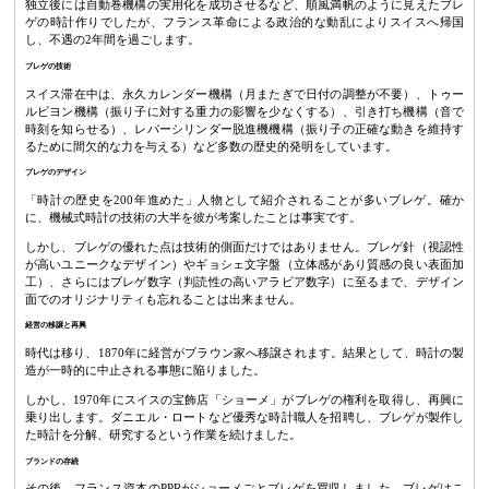
独立後には自動巻機構の実用化を成功させるなど、順風満帆のように見えたブレ
ゲの時計作りでしたが、フランス革命による政治的な動乱によりスイスへ帰国
し、不遇の2年間を過ごします。
ブレゲの技術
スイス滞在中は、永久カレンダー機構（月またぎで日付の調整が不要）、トゥー
ルビヨン機構（振り子に対する重力の影響を少なくする）、引き打ち機構（音で
時刻を知らせる）、レバーシリンダー脱進機機構（振り子の正確な動きを維持す
るために間欠的な力を与える）など多数の歴史的発明をしています。
ブレゲのデザイン
「時計の歴史を200年進めた」人物として紹介されることが多いブレゲ。確か
に、機械式時計の技術の大半を彼が考案したことは事実です。
しかし、ブレゲの優れた点は技術的側面だけではありません。ブレゲ針（視認性
が高いユニークなデザイン）やギョシェ文字盤（立体感があり質感の良い表面加
工）、さらにはブレゲ数字（判読性の高いアラビア数字）に至るまで、デザイン
面でのオリジナリティも忘れることは出来ません。
経営の移譲と再興
時代は移り、1870年に経営がブラウン家へ移譲されます。結果として、時計の製
造が一時的に中止される事態に陥りました。
しかし、1970年にスイスの宝飾店「ショーメ」がブレゲの権利を取得し、再興に
乗り出します。ダニエル・ロートなど優秀な時計職人を招聘し、ブレゲが製作し
た時計を分解、研究するという作業を続けました。
ブランドの存続
その後、フランス資本のPPRがショーメごとブレゲを買収しました。ブレゲはこ