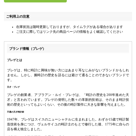
ご利用上の注意
在庫状況は随時更新しておりますが、タイムラグがある場合があります
ご注文に際してはリンク先の商品ページの情報をよく確認してください
ブランド情報（ブレゲ）
ブレゲとは
ブレゲは、特に時計に興味が無い方にはあまり耳なじみがないブランドかもしれ
ません。しかし、腕時計の歴史を語るには避けて通ることのできないブランドで
す。
天才・ブレゲ
ブレゲの創業者、アブラアン・ルイ・ブレゲは、「時計の歴史を200年進めた天
才」と言われています。ブレゲの発明した数々の革新的技術は、そのまま時計技
術の歴史といってもよいくらい、その後の時計製作に大きな影響を与えました。
不遇の天才時計師
1947年、ブレゲはスイスのニューシャテルに生まれました。わずか15歳で時計製
造技術を身につけ、ヴェルサイユの時計士のもとで修行した後、1775年に自らの
店を構え独立しました。