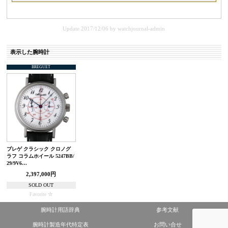
Update 2017/12/06
by
watchjournal-admin
表示した腕時計
BREGUET
ブレゲ クラシック クロノグ
ラフ コラムホイール 5247BB/
29/9V6…
2,397,000円
SOLD OUT
Favorite
腕時計用語辞典
参考文献
腕時計製造年代特定表
お問い合せ