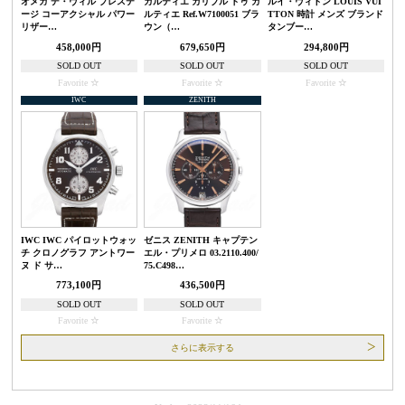
オメガ デ・ヴィル プレステ
カルティエ カリブル ドゥ カ
ルイ・ヴィトン LOUIS VUI
ージ コーアクシャル パワー
ルティエ Ref.W7100051 ブラ
TTON 時計 メンズ ブランド
リザー…
ウン（…
タンブー…
458,000円
679,650円
294,800円
SOLD OUT
SOLD OUT
SOLD OUT
Favorite
Favorite
Favorite
IWC
ZENITH
IWC IWC パイロットウォッ
ゼニス ZENITH キャプテン
チ クロノグラフ アントワー
エル・プリメロ 03.2110.400/
ヌ ド サ…
75.C498…
773,100円
436,500円
SOLD OUT
SOLD OUT
Favorite
Favorite
さらに表示する