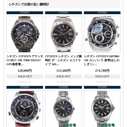
シチズンで仕様の近い腕時計
CITIZEN
CITIZEN
CITIZEN
シチズン CITIZEN アテッサ
CITIZEN シチズン メンズ腕
シチズン CITIZEN AH7060-
CC9017−59E F900-T021557
時計 ザ・シチズン エコドラ
53F カンパノラ 皨雫(ほしの
GPS衛星電…
イブ A01…
しずく) …
128,000円
113,400円
274,780円
SOLD OUT
SOLD OUT
SOLD OUT
Favorite
Favorite
Favorite
CITIZEN
CITIZEN
CITIZEN