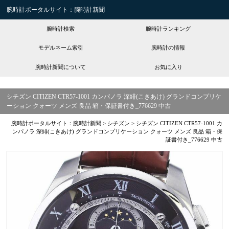
腕時計ポータルサイト：腕時計新聞
腕時計検索
腕時計ランキング
モデルネーム索引
腕時計の情報
腕時計新聞について
お気に入り
シチズン CITIZEN CTR57-1001 カンパノラ 深緋(こきあけ) グランドコンプリケ
ーション クォーツ メンズ 良品 箱・保証書付き_776629 中古
腕時計ポータルサイト：腕時計新聞
>
シチズン
>
シチズン CITIZEN CTR57-1001 カ
ンパノラ 深緋(こきあけ) グランドコンプリケーション クォーツ メンズ 良品 箱・保
証書付き_776629 中古