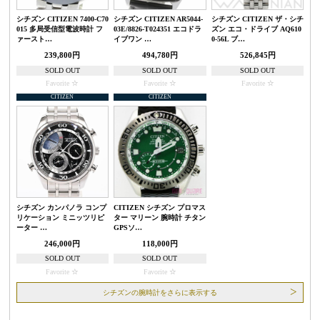
シチズン CITIZEN 7400-C70
シチズン CITIZEN AR5044-
シチズン CITIZEN ザ・シチ
015 多局受信型電波時計 フ
03E/8826-T024351 エコドラ
ズン エコ・ドライブ AQ610
ァースト…
イブワン …
0-56L ブ…
239,800円
494,780円
526,845円
SOLD OUT
SOLD OUT
SOLD OUT
Favorite
Favorite
Favorite
CITIZEN
CITIZEN
シチズン カンパノラ コンプ
CITIZEN シチズン プロマス
リケーション ミニッツリピ
ター マリーン 腕時計 チタン
ーター …
GPSソ…
246,000円
118,000円
SOLD OUT
SOLD OUT
Favorite
Favorite
シチズンの腕時計をさらに表示する