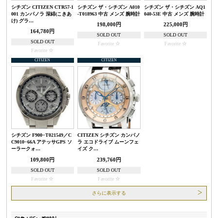
シチズン CITIZEN CTR57-1
シチズン ザ・シチズン A010
シチズン ザ・シチズン AQ1
001 カンパノラ 深緋(こきあ
-T018963 中古 メンズ 腕時計
040-53E 中古 メンズ 腕時計
け) グラ…
198,000円
225,000円
164,780円
SOLD OUT
SOLD OUT
SOLD OUT
Favorite
Favorite
Favorite
CITIZEN
CITIZEN
シチズン F900−T021549／C
CITIZEN シチズン カンパノ
C9010−66A アテッサGPS ソ
ラ エコドライブ ムーンフェ
ーラークォ…
イズ ク…
109,800円
239,760円
SOLD OUT
SOLD OUT
Favorite
Favorite
さらに表示する