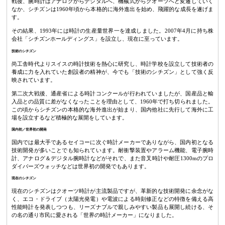
戦後、腕時計はアナログからデジタルへ、機械式からクオーツへと変遷していく
なか、シチズンは1960年頃から本格的に海外進出を始め、飛躍的な成長を遂げま
す。
その結果、1993年には時計の生産量世界一を達成しました。2007年4月に持ち株
会社「シチズンホールディングス」を設立し、現在に至っています。
技術のシチズン
尚工舎時代よりスイスの時計技術を熱心に研究し、時計学校を設立して技術者の
養成に力を入れていた創設者の精神が、今でも「技術のシチズン」として強く反
映されています。
第二次大戦後、通産省による時計コンクールが行われていましたが、国産品と輸
入品との品質に差がなくなったことを理由として、1960年で打ち切られました。
この頃からシチズンの本格的な海外進出が始まり、国内他社に先行して海外に工
場を設立するなど積極的な展開をしています。
国内初／世界初の開発
国内では最大手であるセイコーに次ぐ時計メーカーでありながら、国内初となる
技術開発が多いことでも知られています。耐衝撃装置やアラーム機能、電子腕時
計、アナログ＆デジタル腕時計などがそれで、また音叉時計や耐圧1300mのプロ
ダイバーズウォッチなどは世界初の開発でもあります。
現在のシチズン
現在のシチズンはクオーツ時計が主流製品ですが、革新的な技術開発に余念がな
く、エコ・ドライブ（太陽光発電）や電波による時刻修正などの特徴を備える高
性能時計を発表しつつも、リーズナブルで親しみやすい製品も展開し続ける、そ
の名の通り市民に愛される「世界の時計メーカー」になりました。