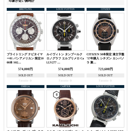
印象が近い腕時計
BREITLING
LOUIS VUITTON
CITIZEN
ブライトリング ナビタイマ
ルイヴィトン タンブールク
CITIZEN 50本限定 漆文字盤
ー01 パンアメリカン 限定10
ロノグラフ エルプリメロ Ca
’17年購入 シチズン カンパノ
00本 S02…
l.LV277 …
ラ 聚…
574,000円
574,000円
723,600円
SOLD OUT
SOLD OUT
SOLD OUT
Favorite
Favorite
Favorite
OMEGA
CARTIER
LOUIS VUITTON