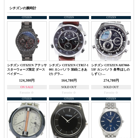
シチズンの腕時計
CITIZEN
CITIZEN
CITIZEN
シチズン CITIZEN アテッサ
シチズン CITIZEN CTR57-1
シチズン CITIZEN AH7060-
スターウォーズ限定 ダース
001 カンパノラ 深緋(こきあ
53F カンパノラ 皨雫(ほしの
ベイダー…
け) グラ…
しずく) …
124,300円
164,780円
274,780円
ON SALE
SOLD OUT
SOLD OUT
Favorite
Favorite
Favorite
CITIZEN
CITIZEN
CITIZEN