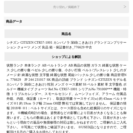
売り切れ／掲載終了
商品データ
商品名
シチズン CITIZEN CTR57-1001 カンパノラ 深緋(こきあけ) グランドコンプリケー
ション クォーツ メンズ 良品 箱・保証書付き_776629 中古
ショップによる解説
状態ランク 本体ランク AB ベルトランク AB 商品の状態 ガラス 綺麗な状態 ケー
ス 少しの擦り傷 ベゼル 少しの擦り傷、小さい打痕 ベルト/ブレスレット 少しのダ
メージ 針 綺麗な状態 文字盤 綺麗な状態 尾錠/バックル 少しの擦り傷 商品管理N
o. 776629 JP 244 231017 SK 商品の詳細 ブランド シチズン/CITIZEN モデル名
カンパノラ 深緋(こきあけ) 性別 メンズ ケース素材 SS ベルト素材 革 文字盤色 ボ
ルドー 機械タイプ クォーツ Ref.No CTR57-1001 シリアルNo 791000*** 機能・特
徴 トリプルカレンダー、スモールセコンド、ムーンフェイズ、アラーム 付属品
外箱、内箱、保証書（カード）、取扱説明書 ケースサイズ(w) 約 43mm ベルトサ
イズ※1 約 19cm ラグ幅 21mm OH歴 弊社では実施しておりません。 保証書の情
報 2018年 ※1：ベルトサイズとは、ケース部分も含めた総腕回りのサイズになり
ます。 ※機械式時計の場合、姿勢差などの影響により日差が大きくなることも御
座います。こちらの数値はあくまで参考値としてお考え下さい。日差が大きいか
らという理由での返品や無償修理の対応は致しかねますので、ご理解の上ご入札
下さい。 ※写真にて状態をご確認下さいませ。 ※USED品になりますので、ご理
解頂ける方のご購入をお待ちしております。