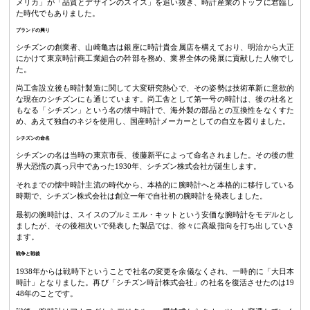
メリカ」が「品質とデザインのスイス」を追い抜き、時計産業のトップに君臨し
た時代でもありました。
ブランドの興り
シチズンの創業者、山崎亀吉は銀座に時計貴金属店を構えており、明治から大正
にかけて東京時計商工業組合の幹部を務め、業界全体の発展に貢献した人物でし
た。
尚工舎設立後も時計製造に関して大変研究熱心で、その姿勢は技術革新に意欲的
な現在のシチズンにも通じています。尚工舎として第一号の時計は、後の社名と
もなる「シチズン」という名の懐中時計で、海外製の部品との互換性をなくすた
め、あえて独自のネジを使用し、国産時計メーカーとしての自立を図りました。
シチズンの命名
シチズンの名は当時の東京市長、後藤新平によって命名されました。その後の世
界大恐慌の真っ只中であった1930年、シチズン株式会社が誕生します。
それまでの懐中時計主流の時代から、本格的に腕時計へと本格的に移行している
時期で、シチズン株式会社は創立一年で自社初の腕時計を発表しました。
最初の腕時計は、スイスのプルミエル・キットという安価な腕時計をモデルとし
ましたが、その後相次いで発表した製品では、徐々に高級指向を打ち出していき
ます。
戦争と戦後
1938年からは戦時下ということで社名の変更を余儀なくされ、一時的に「大日本
時計」となりました。再び「シチズン時計株式会社」の社名を復活させたのは19
48年のことです。