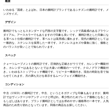
概要
いわゆる「国産」とよばれ、日本の腕時計ブランドであるシチズンの腕時計です。メ
ンズサイズ。
デザイン
腕時計でもっともスタンダードな円形の文字盤です。シックで高級感のあるブラウン
ダイアル。アースカラーでもありますので印象も良いです。 腕時計然とした印象にな
る革ベルト仕様の腕時計です。革ベルトは装用感に優れます。現代の腕時計としては
一般的な、ステンレスを採用した一本です。ステンレスはキズや腐食に強く、価格と
のバランスが良いことで知られています。
スペック
クォーツムーブメントの腕時計です。圧倒的な正確さがウリです。カレンダー機能付
き。カレンダーはあるとないとでは大違いの機能の一つです。クロノグラフ機能付
き。いわゆるストップウォッチ機能です。リピーター機能付き。現在の時刻を音で知
らせてくれます。月の満ち欠けを表示するムーンフェイズ機能付き。
コンディション
中古（USED）の腕時計です。中古、というとネガティブな印象もありますが、腕時
計ではヴィンテージやアンティークと呼ばれ、希少性のためプレミア価格になること
もしばしばあります。ブランド腕時計としてはお求めやすい価格帯の一本です。人気
商品のため売り切れとなっています。同様の商品をお探しください。