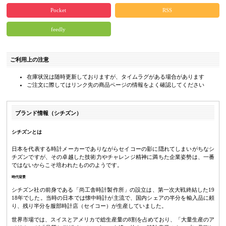
Pocket
RSS
feedly
ご利用上の注意
在庫状況は随時更新しておりますが、タイムラグがある場合があります
ご注文に際してはリンク先の商品ページの情報をよく確認してください
ブランド情報（シチズン）
シチズンとは
日本を代表する時計メーカーでありながらセイコーの影に隠れてしまいがちなシ
チズンですが、その卓越した技術力やチャレンジ精神に満ちた企業姿勢は、一番
ではないからこそ培われたもののようです。
時代背景
シチズン社の前身である「尚工舎時計製作所」の設立は、第一次大戦終結した19
18年でした。当時の日本では懐中時計が主流で、国内シェアの半分を輸入品に頼
り、残り半分を服部時計店（セイコー）が生産していました。
世界市場では、スイスとアメリカで総生産量の8割を占めており、「大量生産のア