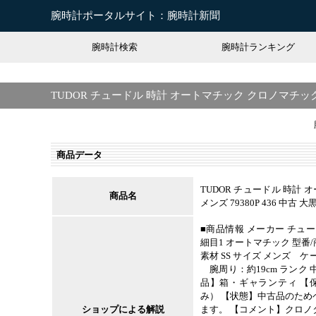
腕時計ポータルサイト：腕時計新聞
腕時計検索
腕時計ランキング
TUDOR チュードル 時計 オートマチック クロノマチック SS
商品データ
TUDOR チュードル 時計 
商品名
メンズ 79380P 436 中古 大
■商品情報 メーカー チュー
細目1 オートマチック 型番/商
素材 SS サイズ メンズ ケ
腕周り：約19cm ランク 中
品】箱・ギャランティ 【
み） 【状態】中古品のた
ショップによる解説
ます。 【コメント】クロ