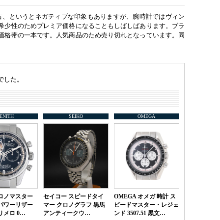
中古、というとネガティブな印象もありますが、腕時計ではヴィン
希少性のためプレミア価格になることもしばしばあります。ブラ
価格帯の一本です。人気商品のため売り切れとなっています。同
でした。
ENITH
SEIKO
OMEGA
ロノマスター
セイコー スピードタイ
OMEGA オメガ 時計 ス
パワーリザー
マー クロノグラフ 黒馬
ピードマスター・レジェ
リメロ 0…
アンティークウ…
ンド 3507.51 黒文…