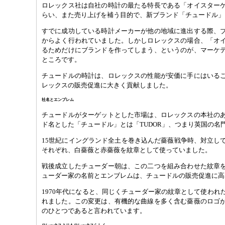
ロレックス社は自社の時計の最たる特長である「オイスター
らい、また売り上げを補う目的で、新ブランド「チュードル」
すでに成功している時計メーカーが他の地域に進出する際、
からよく行われていました。しかしロレックスの場合、「オ
るためだけにブランドを作ってしまう、というのが、マーケ
ところです。
チュードルの時計は、ロレックスの性能が安価に手にはいる
レックスの販売促進に大きく貢献しました。
社名とエンブレム
チュードルがターゲットとした市場は、ロレックスの本社の
ド名とした「チュードル」とは「TUDOR」、つまり英国の名
15世紀にイングランド全土を巻き込んだ薔薇戦争時、対立し
それぞれ、白薔薇と赤薔薇を紋章として使っていました。
戦後成立したチューダー朝は、この二つを組み合わせた紋章
ューダー家の名前とエンブレムは、チュードルの販売促進に高
1970年代になると、同じくチューダー家の紋章として使われ
れました。この変更は、有機的な曲線を多く含む薔薇のロゴ
のひとつであると言われています。