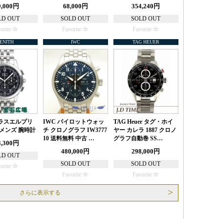
9,000円
68,000円
354,240円
LD OUT
SOLD OUT
SOLD OUT
orite
Favorite
Favorite
ENITH
IWC
TAG HEUER
ラスエルプリ
IWC パイロットウォッ
TAG Heuer タグ・ホイ
 メンズ 腕時計
チ クロノグラフ IW3777
ヤー カレラ 1887 クロノ
10 送料無料 中古 …
グラフ自動巻 SS…
3,300円
480,000円
298,000円
LD OUT
SOLD OUT
SOLD OUT
orite
Favorite
Favorite
さらに表示する