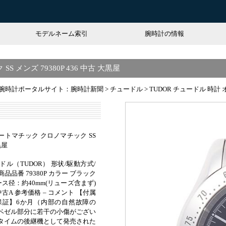
モデルネーム索引
腕時計の情報
 メンズ 79380P 436 中古 大黒屋
腕時計ポータルサイト：腕時計新聞
>
チュードル
>
TUDOR チュードル 時計 
オートマチック クロノマチック SS
黒屋
ドル（TUDOR） 形状/駆動方式/
品品番 79380P カラー ブラック
ース径：約40mm(リューズ含まず)
古A 参考価格 – コメント 【付属
保証】6か月（内部の自然故障の
めベゼル部分に若干の小傷がござい
ノタイムの後継機として発売された