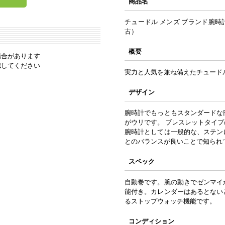
商品名
チュードル メンズ ブランド腕時計
古）
概要
場合があります
認してください
実力と人気を兼ね備えたチュード
デザイン
腕時計でもっともスタンダードな
がウリです。 ブレスレットタイ
腕時計としては一般的な、ステン
とのバランスが良いことで知られ
スペック
自動巻です。腕の動きでゼンマイ
能付き。カレンダーはあるとない
るストップウォッチ機能です。
コンディション