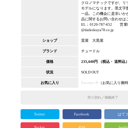
クロノマチックですが、リ
モデルになります。黒文字
一品。この機会に是非いか
品に関するお問い合わせは
EL：0120-787-652 営業時
@daikokuya78.co.jp
ショップ
質屋 大黒屋
ブランド
チュードル
価格
235,440
円 （税込・ 送料込
状況
SOLD OUT
お気に入り
Favorite
（
お気に入り腕
売り切れ／掲載終了
Twitter
Facebook
はて
Pocket
RSS
feedl