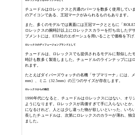
ロレックスよりもロレックスらしく
チュードルはロレックスと共通のパーツを数多く使用してい
のアイコンである、王冠マークがみられるものもあります。
また、多くのモデルでは裏蓋には王冠マークとともに「ROLE
ロレックスの腕時計以上にロレックスカラーを打ち出したデ
ブメントには、ETA社のエボーシュを用いることで価格を下げ
ロレックスのディフュージョンブランドとして
チュードルは、ロレックスでも提供されるモデルに類似した
時計も数多く製造しました。チュードルのラインナップには
れます。
たとえばダイバーズウォッチの名機「サブマリーナ」には、メンズ
mm）、ミニ（32.5mm）の三つのサイズが存在します。
ロレックスからの独立
1990年代になると、チュードルはロレックスにはない、オリ
ようになります。ロレックスが高価すぎて手に入らないとか
になるけれど、人とは少し違った物が欲しいといった、いろ
長したチュードルは、次第にロレックスのカラーが薄れ、独
ました。