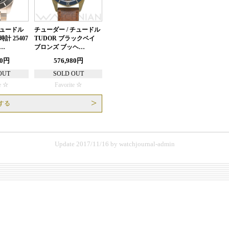
チュードル
チューダー / チュードル
計 25407
TUDOR ブラックベイ
メ…
ブロンズ ブッヘ…
00円
576,980円
OUT
SOLD OUT
e
Favorite
する
Update 2017/11/16
by
watchjournal-admin