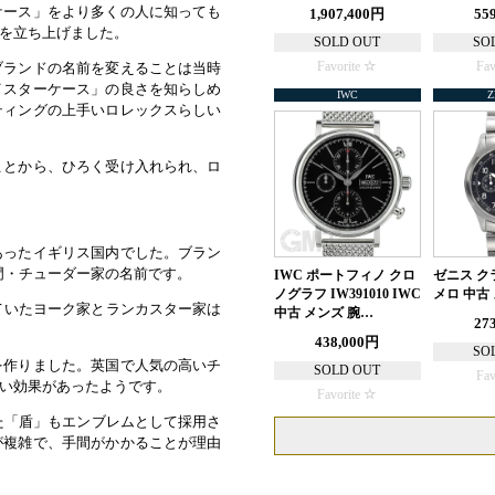
ケース」をより多くの人に知っても
1,907,400円
55
を立ち上げました。
SOLD OUT
SO
Favorite
Fav
ブランドの名前を変えることは当時
イスターケース」の良さを知らしめ
IWC
Z
ティングの上手いロレックスらしい
ことから、ひろく受け入れられ、ロ
あったイギリス国内でした。ブラン
門・チューダー家の名前です。
IWC ポートフィノ クロ
ゼニス ク
ノグラフ IW391010 IWC
メロ 中古
ていたヨーク家とランカスター家は
中古 メンズ 腕…
27
438,000円
SO
を作りました。英国で人気の高いチ
SOLD OUT
Fav
い効果があったようです。
Favorite
た「盾」もエンブレムとして採用さ
が複雑で、手間がかかることが理由