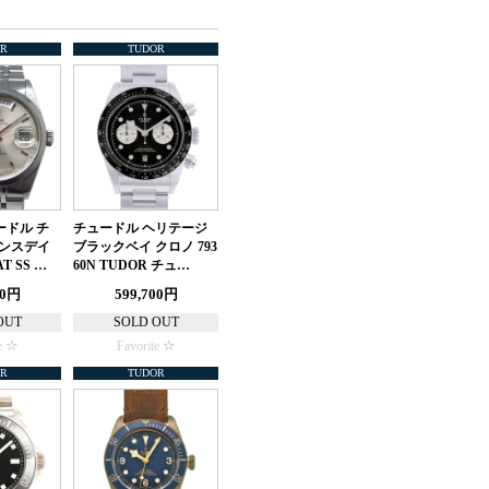
R
TUDOR
ードル チ
チュードル ヘリテージ
リンスデイ
ブラックベイ クロノ 793
AT SS …
60N TUDOR チュ…
00円
599,700円
OUT
SOLD OUT
e
Favorite
R
TUDOR