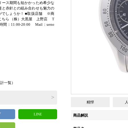
リース期間も短かかっため希少な
盤と赤針との組み合わせも魅力の
がでしょうか！ ■取扱店舗 ※商
こちら （株）大黒屋 上野店 T
間：11:00-20:00 Mail：ueno
）
時計一覧
）
精悍
ブ
LINE
商品解説
y