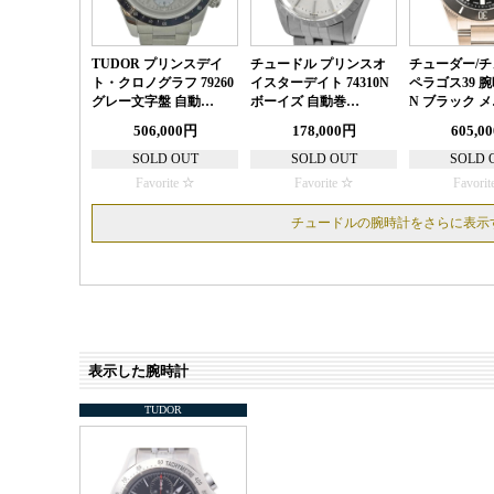
TUDOR プリンスデイ
チュードル プリンスオ
チューダー/
ト・クロノグラフ 79260
イスターデイト 74310N
ペラゴス39 腕時
グレー文字盤 自動…
ボーイズ 自動巻…
N ブラック 
506,000円
178,000円
605,0
SOLD OUT
SOLD OUT
SOLD 
Favorite
Favorite
Favorit
チュードルの腕時計をさらに表示
表示した腕時計
TUDOR