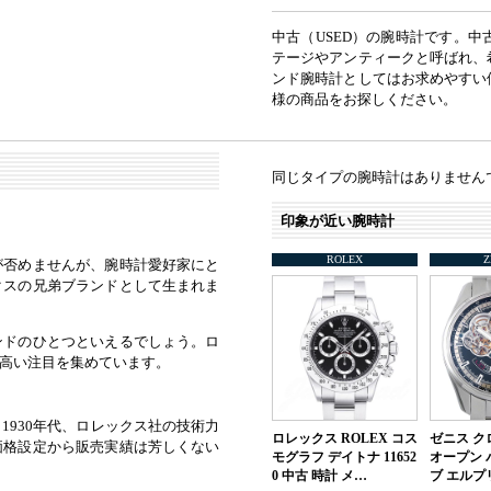
中古（USED）の腕時計です。
テージやアンティークと呼ばれ、
ンド腕時計としてはお求めやすい
様の商品をお探しください。
同じタイプの腕時計はありません
印象が近い腕時計
ROLEX
Z
が否めませんが、腕時計愛好家にと
クスの兄弟ブランドとして生まれま
ンドのひとつといえるでしょう。ロ
高い注目を集めています。
930年代、ロレックス社の技術力
ロレックス ROLEX コス
ゼニス ク
価格設定から販売実績は芳しくない
モグラフ デイトナ 11652
オープン 
0 中古 時計 メ…
ブ エルプ