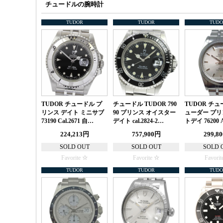
チュードルの腕時計
TUDOR
TUDOR
TUDO
TUDOR チュードル プ
チュードル TUDOR 790
TUDOR チュ
リンス デイト ミニサブ
90 プリンス オイスター
ューダー プ
73190 Cal.2671 自…
デイト cal.2824-2…
トデイ 76200 
224,213円
757,900円
299,8
SOLD OUT
SOLD OUT
SOLD 
Favorite
Favorite
Favorit
TUDOR
TUDOR
TUDO