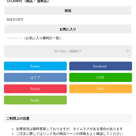
321,840
円 （税込・ 送料込）
状況
SOLD OUT
お気に入り
Favorite
（
お気に入り腕時計一覧
）
売り切れ／掲載終了
Twitter
Facebook
はてブ
LINE
Pocket
RSS
feedly
ご利用上の注意
在庫状況は随時更新しておりますが、タイムラグがある場合があります
ご注文に際してはリンク先の商品ページの情報をよく確認してください