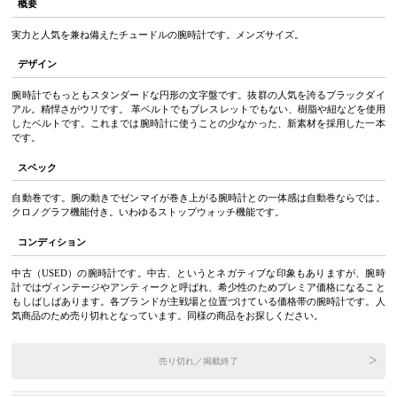
概要
実力と人気を兼ね備えたチュードルの腕時計です。メンズサイズ。
デザイン
腕時計でもっともスタンダードな円形の文字盤です。抜群の人気を誇るブラックダイ
アル。精悍さがウリです。 革ベルトでもブレスレットでもない、樹脂や紐などを使用
したベルトです。これまでは腕時計に使うことの少なかった、新素材を採用した一本
です。
スペック
自動巻です。腕の動きでゼンマイが巻き上がる腕時計との一体感は自動巻ならでは。
クロノグラフ機能付き。いわゆるストップウォッチ機能です。
コンディション
中古（USED）の腕時計です。中古、というとネガティブな印象もありますが、腕時
計ではヴィンテージやアンティークと呼ばれ、希少性のためプレミア価格になること
もしばしばあります。各ブランドが主戦場と位置づけている価格帯の腕時計です。人
気商品のため売り切れとなっています。同様の商品をお探しください。
売り切れ／掲載終了