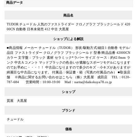
商品データ
商品名
TUDOR チュードル 人気のファストライダー クロノグラフ ブラックシールド 420
00CN 自動巻 日本未発売 412 中古 大黒屋
ショップによる解説
■商品情報 メーカー チュードル（TUDOR） 形状/駆動方式/細目1 自動巻 モデル/
品目 ファストライダー クロノグラフ ブラックシールド 型番/商品品番 42000CN
カラー 文字盤：ブラック 素材 セラミック*ラバー サイズ ケース：約42.0mm ラ
ンク 中古A コメント マッドブラックの色合いが素敵なスポーツモデルになります
のでお早めに・・・！！ 中古品になりますので多少のキズ・小キズがありますが
綺麗目な中古品になります。 付属品：保証書・箱（写真の付属品のみ） ■取扱店
舗 ※商品に関するお問い合わせはこちら （株）大黒屋 成田店 TEL：0120-
787-684 営業時間：10:00-19:00 Mail：narita@daikokuya78.co.jp
ショップ
質屋 大黒屋
ブランド
チュードル
価格