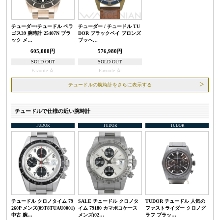
チューダー/チュードル ペラ
チューダー / チュードル TU
ゴス39 腕時計 25407N ブラ
DOR ブラックベイ ブロンズ
ック メ…
ブッヘ…
605,000円
576,980円
SOLD OUT
SOLD OUT
Favorite
Favorite
チュードルの腕時計をさらに表示する
チュードルで仕様の近い腕時計
TUDOR
TUDOR
TUDOR
チュードル クロノタイム 79
SALE チュードル クロノタ
TUDOR チュードル 人気の
260P メンズ(09T8TUAU0001)
イム 79180 カマボコケース
ファストライダー クロノグ
中古 腕…
メンズ(02…
ラフ ブラッ…