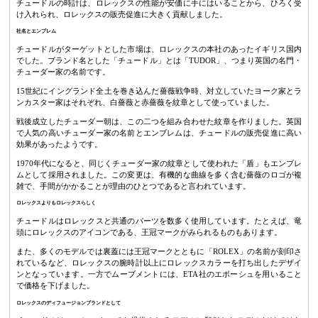
チュードルの時計は、ロレックスの性能が安価に手にはいることから、ひろく受
け入れられ、ロレックスの販売促進に大きく貢献しました。
社名とエンブレム
チュードルがターゲットとした市場は、ロレックスの本社のあったイギリス国内
でした。ブランド名とした「チュードル」とは「TUDOR」、つまり英国の名門・
チューダー家の名前です。
15世紀にイングランド全土を巻き込んだ薔薇戦争時、対立していたヨーク家とラ
ンカスター家はそれぞれ、白薔薇と赤薔薇を紋章として使っていました。
戦後成立したチューダー朝は、この二つを組み合わせた紋章を作りました。英国
で人気の高いチューダー家の名前とエンブレムは、チュードルの販売促進に高い
効果があったようです。
1970年代になると、同じくチューダー家の紋章として使われた「盾」もエンブレ
ムとして採用されました。この変更は、有機的な曲線を多く含む薔薇のロゴが複
雑で、手間がかかることが理由のひとつであると言われています。
ロレックスよりもロレックスらしく
チュードルはロレックスと共通のパーツを数多く使用しています。たとえば、竜
頭にロレックスのアイコンである、王冠マークがみられるものもあります。
また、多くのモデルでは裏蓋には王冠マークとともに「ROLEX」の名前が刻印さ
れているなど、ロレックスの腕時計以上にロレックスカラーを打ち出したデザイ
ンとなっています。一方でムーブメントには、ETA社のエボーシュを用いること
で価格を下げました。
ロレックスのディフュージョンブランドとして