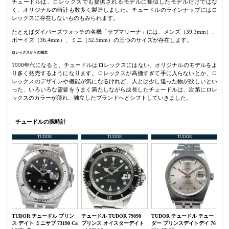
チュードルは、ロレックスでも提供されるモデルに類似したモデルだけではな
く、オリジナルの時計も数多く製造しました。チュードルのラインナップにはロ
レックスに存在しないものもみられます。
たとえばダイバーズウォッチの名機「サブマリーナ」には、メンズ（39.3mm）、
ボーイズ（36.4mm）、ミニ（32.5mm）の三つのサイズが存在します。
ロレックスからの独立
1990年代になると、チュードルはロレックスにはない、オリジナルのモデルをよ
り多く発売するようになります。ロレックスが高価すぎて手に入らないとか、ロ
レックスのデザインや機能が気になるけれど、人とは少し違った物が欲しいとい
った、いろいろな需要をうまく満たしながら成長したチュードルは、次第にロレ
ックスのカラーが薄れ、独立したブランドへとシフトしていきました。
チュードルの腕時計
TUDOR
TUDOR
TUDOR
TUDOR チュードル プリン
チュードル TUDOR 79090
TUDOR チュードル チュー
ス デイト ミニサブ 73190 Ca
プリンス オイスターデイト
ダー プリンスデイトデイ 76