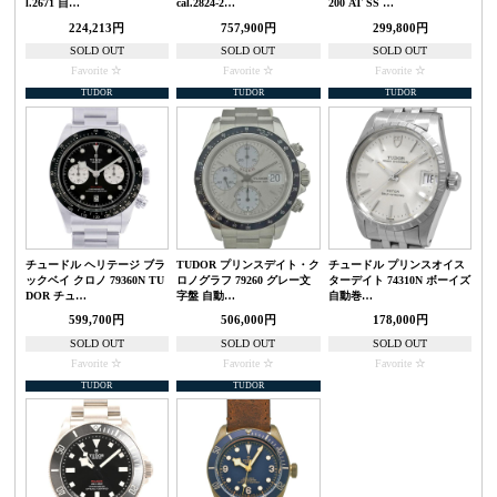
l.2671 自…
cal.2824-2…
200 AT SS …
224,213円
757,900円
299,800円
SOLD OUT
SOLD OUT
SOLD OUT
Favorite
Favorite
Favorite
TUDOR
TUDOR
TUDOR
チュードル ヘリテージ ブラ
TUDOR プリンスデイト・ク
チュードル プリンスオイス
ックベイ クロノ 79360N TU
ロノグラフ 79260 グレー文
ターデイト 74310N ボーイズ
DOR チュ…
字盤 自動…
自動巻…
599,700円
506,000円
178,000円
SOLD OUT
SOLD OUT
SOLD OUT
Favorite
Favorite
Favorite
TUDOR
TUDOR