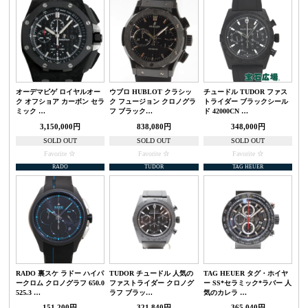
オーデマピゲ ロイヤルオー
ウブロ HUBLOT クラシッ
チュードル TUDOR ファス
ク オフショア カーボン セラ
ク フュージョン クロノグラ
トライダー ブラックシール
ミック …
フ ブラック…
ド 42000CN …
3,150,000円
838,080円
348,000円
SOLD OUT
SOLD OUT
SOLD OUT
Favorite
Favorite
Favorite
RADO
TUDOR
TAG HEUER
RADO 裏スケ ラドー ハイパ
TUDOR チュードル 人気の
TAG HEUER タグ・ホイヤ
ークロム クロノグラフ 650.0
ファストライダー クロノグ
ー SS*セラミック*ラバー 人
525.3 …
ラフ ブラッ…
気のカレラ …
151,200円
321,840円
365,040円