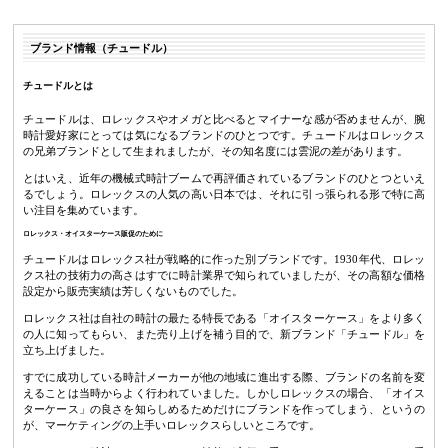
ブランド情報（チュードル）
チュードルとは
チュードルは、ロレックスやオメガと比べるとマイナーな感が否めませんが、腕
時計愛好家にとっては気になるブランドのひとつです。チュードルはロレックス
の兄弟ブランドとして生まれましたが、その知名度には雲泥の差があります。
とはいえ、近年の機械式時計ブームで再評価されているブランドのひとつといえ
るでしょう。ロレックスの人気の高い日本では、それに引っ張られる形で特に高
い注目を集めています。
ロレックス・オイスターケース販促のために
チュードルはロレックス社が戦略的に作った別ブランドです。1930年代、ロレッ
クス社の技術力の高さはすでに時計業界で知られていましたが、その高額な価格
設定から販売実績は芳しくないものでした。
ロレックス社は自社の時計の最たる特長である「オイスターケース」をより多く
の人に知ってもらい、また売り上げを補う目的で、新ブランド「チュードル」を
立ち上げました。
すでに成功している時計メーカーが他の地域に進出する際、ブランドの名前を変
えることは当時からよく行われていました。しかしロレックスの場合、「オイス
ターケース」の良さを知らしめるためだけにブランドを作ってしまう、というの
が、マーケティングの上手いロレックスらしいところです。