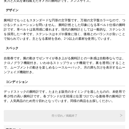
実力と人気を兼ね備えたオメガの腕時計です。メンズサイズ。
デザイン
腕時計でもっともスタンダードな円形の文字盤です。万能の文字盤カラーなので、つ
けるシチュエーションを問いません。 腕時計然とした印象になる革ベルト仕様の腕時
計です。革ベルトは装用感に優れます。現代の腕時計としては一般的な、ステンレス
を採用した一本です。ステンレスはキズや腐食に強く、価格とのバランスが良いこと
で知られています。主となる素材を含め、2つ以上の素材を使用しています。
スペック
自動巻です。腕の動きでゼンマイが巻き上がる腕時計との一体感は自動巻ならでは。
クロノグラフ機能付き。いわゆるストップウォッチ機能です。裏を透明にすること
で、ムーブメントの動きを楽しめるシースルーバック。月の満ち欠けを表示するムー
ンフェイズ機能付き。
コンディション
デッドストックの腕時計です。たまたま販売のタイミングを逃したものの、未使用で
希少性の高い腕時計です。各ブランドが主戦場と位置づけている価格帯の腕時計で
す。人気商品のため売り切れとなっています。同様の商品をお探しください。
売り切れ／掲載終了