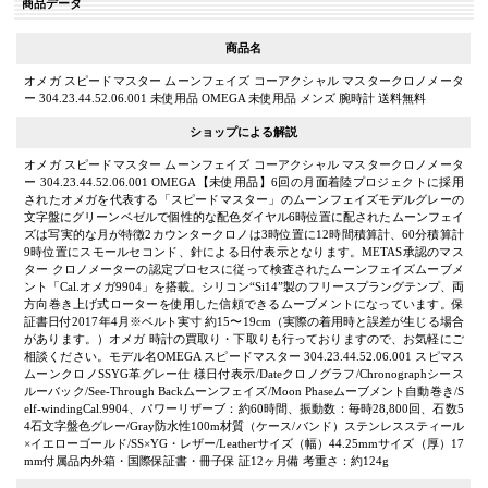
商品データ
商品名
オメガ スピードマスター ムーンフェイズ コーアクシャル マスタークロノメータ
ー 304.23.44.52.06.001 未使用品 OMEGA 未使用品 メンズ 腕時計 送料無料
ショップによる解説
オメガ スピードマスター ムーンフェイズ コーアクシャル マスタークロノメータ
ー 304.23.44.52.06.001 OMEGA【未使用品】6回の月面着陸プロジェクトに採用
されたオメガを代表する「スピードマスター」のムーンフェイズモデルグレーの
文字盤にグリーンベゼルで個性的な配色ダイヤル6時位置に配されたムーンフェイ
ズは写実的な月が特徴2カウンタークロノは3時位置に12時間積算計、60分積算計
9時位置にスモールセコンド、針による日付表示となります。METAS承認のマス
ター クロノメーターの認定プロセスに従って検査されたムーンフェイズムーブメ
ント「Cal.オメガ9904」を搭載。シリコン“Si14”製のフリースプラングテンプ、両
方向巻き上げ式ローターを使用した信頼できるムーブメントになっています。保
証書日付2017年4月※ベルト実寸 約15〜19cm（実際の着用時と誤差が生じる場合
があります。）オメガ 時計の買取り・下取りも行っておりますので、お気軽にご
相談ください。モデル名OMEGA スピードマスター 304.23.44.52.06.001 スピマス
ムーンクロノSSYG革グレー仕 様日付表示/Dateクロノグラフ/Chronographシース
ルーバック/See-Through Backムーンフェイズ/Moon Phaseムーブメント自動巻き/S
elf-windingCal.9904、パワーリザーブ：約60時間、振動数：毎時28,800回、石数5
4石文字盤色グレー/Gray防水性100m材質（ケース/バンド）ステンレススティール
×イエローゴールド/SS×YG・レザー/Leatherサイズ（幅）44.25mmサイズ（厚）17
mm付属品内外箱・国際保証書・冊子保 証12ヶ月備 考重さ：約124g