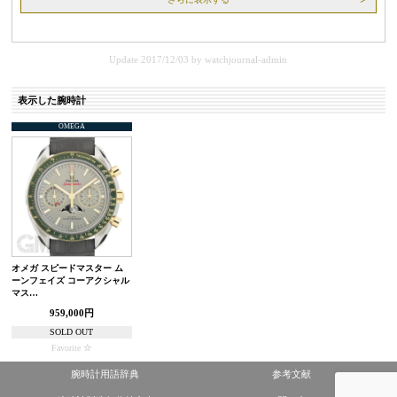
Update 2017/12/03
by
watchjournal-admin
表示した腕時計
OMEGA
オメガ スピードマスター ム
ーンフェイズ コーアクシャル
マス…
959,000円
SOLD OUT
Favorite
腕時計用語辞典
参考文献