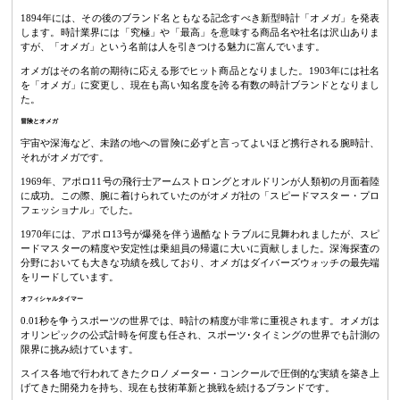
1894年には、その後のブランド名ともなる記念すべき新型時計「オメガ」を発表
します。時計業界には「究極」や「最高」を意味する商品名や社名は沢山ありま
すが、「オメガ」という名前は人を引きつける魅力に富んでいます。
オメガはその名前の期待に応える形でヒット商品となりました。1903年には社名
を「オメガ」に変更し、現在も高い知名度を誇る有数の時計ブランドとなりまし
た。
冒険とオメガ
宇宙や深海など、未踏の地への冒険に必ずと言ってよいほど携行される腕時計、
それがオメガです。
1969年、アポロ11号の飛行士アームストロングとオルドリンが人類初の月面着陸
に成功。この際、腕に着けられていたのがオメガ社の「スピードマスター・プロ
フェッショナル」でした。
1970年には、アポロ13号が爆発を伴う過酷なトラブルに見舞われましたが、スピ
ードマスターの精度や安定性は乗組員の帰還に大いに貢献しました。深海探査の
分野においても大きな功績を残しており、オメガはダイバーズウォッチの最先端
をリードしています。
オフィシャルタイマー
0.01秒を争うスポーツの世界では、時計の精度が非常に重視されます。オメガは
オリンピックの公式計時を何度も任され、スポーツ･タイミングの世界でも計測の
限界に挑み続けています。
スイス各地で行われてきたクロノメーター・コンクールで圧倒的な実績を築き上
げてきた開発力を持ち、現在も技術革新と挑戦を続けるブランドです。