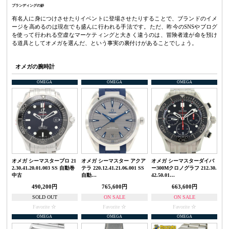
ブランディングの妙
有名人に身につけさせたりイベントに登場させたりすることで、ブランドのイメ
ージを高めるのは現在でも盛んに行われる手法です。ただ、昨今のSNSやブログ
を使って行われる空虚なマーケティングと大きく違うのは、冒険者達が命を預け
る道具としてオメガを選んだ、という事実の裏付けがあることでしょう。
オメガの腕時計
OMEGA
OMEGA
OMEGA
オメガ シーマスタープロ 21
オメガ シーマスター アクア
オメガ シーマスターダイバ
2.30.41.20.01.003 SS 自動巻
テラ 220.12.41.21.06.001 SS
ー300Mクロノグラフ 212.30.
中古
自動…
42.50.01…
490,200円
765,600円
663,600円
SOLD OUT
ON SALE
ON SALE
Favorite
Favorite
Favorite
OMEGA
OMEGA
OMEGA