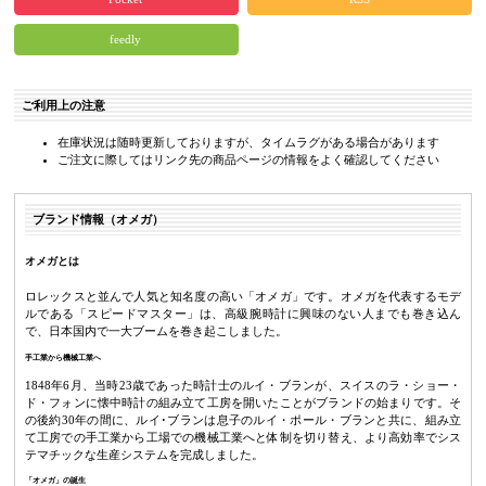
feedly
ご利用上の注意
在庫状況は随時更新しておりますが、タイムラグがある場合があります
ご注文に際してはリンク先の商品ページの情報をよく確認してください
ブランド情報（オメガ）
オメガとは
ロレックスと並んで人気と知名度の高い「オメガ」です。オメガを代表するモデ
ルである「スピードマスター」は、高級腕時計に興味のない人までも巻き込ん
で、日本国内で一大ブームを巻き起こしました。
手工業から機械工業へ
1848年6月、当時23歳であった時計士のルイ・ブランが、スイスのラ・ショー・
ド・フォンに懐中時計の組み立て工房を開いたことがブランドの始まりです。そ
の後約30年の間に、ルイ･ブランは息子のルイ・ポール・ブランと共に、組み立
て工房での手工業から工場での機械工業へと体制を切り替え、より高効率でシス
テマチックな生産システムを完成しました。
「オメガ」の誕生