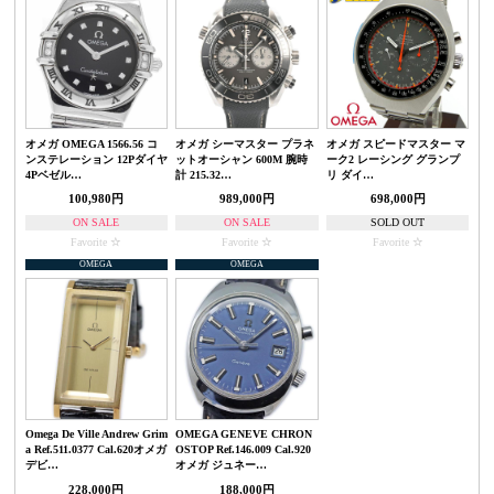
オメガ OMEGA 1566.56 コ
オメガ シーマスター プラネ
オメガ スピードマスター マ
ンステレーション 12Pダイヤ
ットオーシャン 600M 腕時
ーク2 レーシング グランプ
4Pベゼル…
計 215.32…
リ ダイ…
100,980円
989,000円
698,000円
ON SALE
ON SALE
SOLD OUT
Favorite
Favorite
Favorite
OMEGA
OMEGA
Omega De Ville Andrew Grim
OMEGA GENEVE CHRON
a Ref.511.0377 Cal.620オメガ
OSTOP Ref.146.009 Cal.920
デビ…
オメガ ジュネー…
228,000円
188,000円