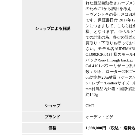
れた新型自動巻きムーブメント
のために1から設計を考え
ーヴメントその美しさは3
です。保証書日付 2017
ンにつきまして、こちらは
ショップによる解説
様」となります。※ベルト実
での計測の為、多少の誤差
買取り・下取りも行ってお
さい。モデル名AUDEMARS P
O.D002CR.01仕 様スモール
バック/See-Through bac
Cal.4101パワーリザーブ約
数：34石、ローター22Kゴー
on防水性20m材質（ケース
S・レザー/Leatherサイズ
mm付属品内外箱・国際保証
約140g
ショップ
GMT
ブランド
オーデマ・ピゲ
価格
1,998,000
円 （税込・ 送料