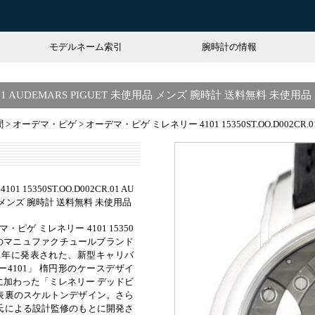
モデルネーム索引
腕時計の情報
R.01 AUDEMARS PIGUET 未使用品 メンズ 腕時計 送料無料 未使用品
聞
>
オーデマ・ピゲ
>
オーデマ・ピゲ ミレネリー 4101 15350ST.OO.D002CR
15350ST.OO.D002CR.01 AU
用品 メンズ 腕時計 送料無料 未使用品
デマ・ピゲ ミレネリー 4101 15350
世界屈指のマニュファクチュールブランド
11年に発表された、新型キャリバ
4101」 楕円形のケースデザイ
に加わった「ミレネリー デッドビ
表裏のスケルトンデザイン。さら
氏による設計監修のもとに開発さ