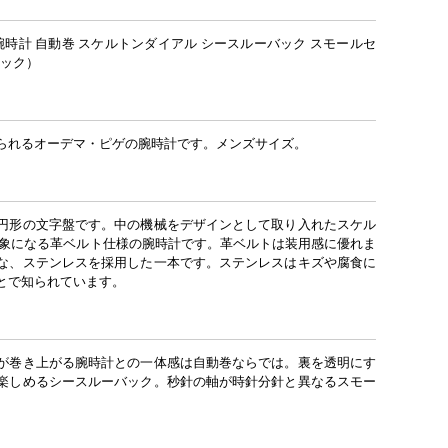
腕時計 自動巻 スケルトンダイアル シースルーバック スモールセ
トック）
られるオーデマ・ピゲの腕時計です。メンズサイズ。
円形の文字盤です。中の機械をデザインとして取り入れたスケル
印象になる革ベルト仕様の腕時計です。革ベルトは装用感に優れま
な、ステンレスを採用した一本です。ステンレスはキズや腐食に
とで知られています。
が巻き上がる腕時計との一体感は自動巻ならでは。裏を透明にす
楽しめるシースルーバック。秒針の軸が時針分針と異なるスモー