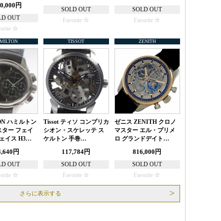
00,000円
SOLD OUT
SOLD OUT
LD OUT
Favorite
Favorite
orite
MILTON
TISSOT
ZENITH
ON ハミルトン
Tissot ティソ コンプリカ
ゼニス ZENITH クロノ
ター フェイ
シオン・スケレッテ ス
マスター エル・プリメ
ェイス H3…
ケルトン 手巻…
ロ グランドデイト…
4,640円
117,784円
816,000円
LD OUT
SOLD OUT
SOLD OUT
orite
Favorite
Favorite
さらに表示する