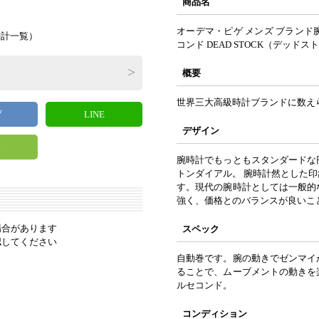
商品名
オーデマ・ピゲ メンズ ブランド
時計一覧
）
コンド DEAD STOCK（デッドス
概要
世界三大高級時計ブランドに数え
ブ
LINE
デザイン
y
腕時計でもっともスタンダードな
トンダイアル。 腕時計然とした
す。現代の腕時計としては一般的
強く、価格とのバランスが良いこ
場合があります
スペック
認してください
自動巻です。腕の動きでゼンマイ
ることで、ムーブメントの動きを
ルセコンド。
コンディション