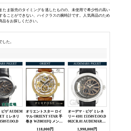
またま販売のタイミングを逃したものの、未使用で希少性の高い
することができない、ハイクラスの腕時計です。人気商品のため
商品をお探しください。
でした。
ARS PIGUET
ORIENT
AUDEMARS PIGUET
ピゲ AUDEM
オリエントスター ロイ
オーデマ・ピゲ ミレネ
UET ミレネリ
ヤル ORIENT STAR 手
リー 4101 15350ST.OO.D
350ST.OO.D
巻き WZ0031FQ メン…
002CR.01 AUDEMAR…
118,000円
1,998,000円