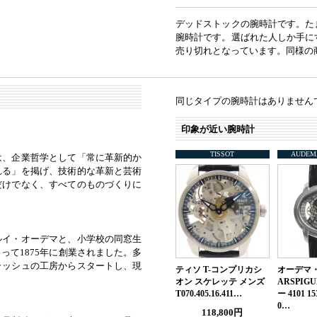
デッドストックの腕時計です。た
腕時計です。選ばれた人しか手に
売り切れとなっています。同様の
同じタイプの腕時計はありません
印象が近い腕時計
TISSOT
AUDEM
は、企業哲学として「常に革新的か
れる」を掲げ、技術的な革新と芸術
だけでなく、すべてのものづくりに
ルイ・オーデマと、小学校の同窓生
て1875年に創業されました。多
ラッシュの工房からスタートし、現
ティソ T-コンプリカシ
オーデマ・
オン スケレッテ メンズ
ARSPIG
T070.405.16.411…
ー 4101 15
0…
118,800円