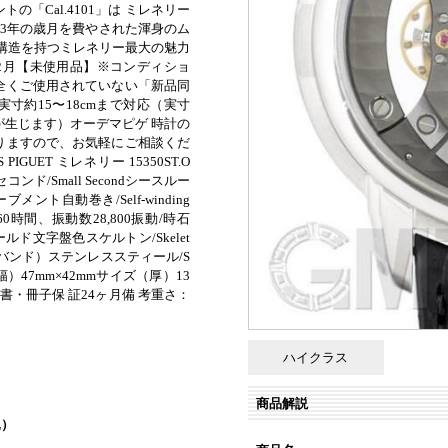
の「Cal.4101」は ミレネリー
、3年の歳月を費やされた渾身のム
D構造を持つミレネリー最大の魅力
年12月【未使用品】※コンディショ
全くご使用されていない「新品同
寸約15〜18cmまで対応（実寸
が生じます）オーデマピゲ 時計の
りますので、お気軽にご相談くだ
IGUET ミレネリー 15350ST.O
セコンド/Small Secondシースルー
kムーブメント自動巻き/Self-winding
60時間、振動数28,800振動/時石
ルド文字盤色スケルトン/Skelet
/バンド）ステンレススティール/S
（幅）47mm×42mmサイズ（厚）13
書・冊子保 証24ヶ月備 考重さ：
ハイクラス
商品解説
込）