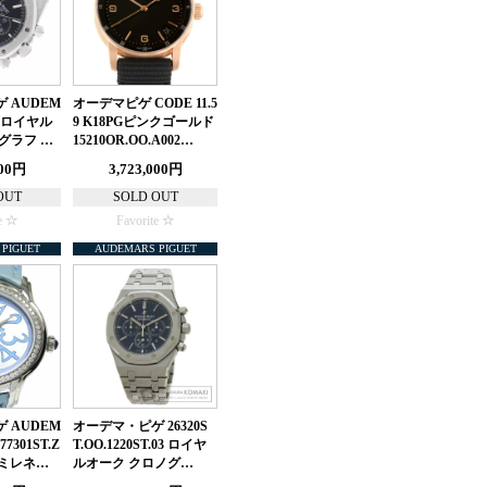
 AUDEM
オーデマピゲ CODE 11.5
T ロイヤル
9 K18PGピンクゴールド
グラフ …
15210OR.OO.A002…
000円
3,723,000円
OUT
SOLD OUT
e
Favorite
PIGUET
AUDEMARS PIGUET
 AUDEM
オーデマ・ピゲ 26320S
77301ST.Z
T.OO.1220ST.03 ロイヤ
1 ミレネ…
ルオーク クロノグ…