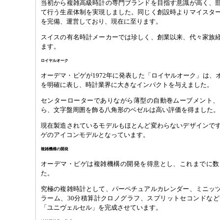
当初から複雑高級時計の専門ブランドを目指す意識が高く、
て行う生産体制を実現しました。同じく創設時よりマイスタ
を完備、運営しており、現在に至ります。
スイスの有名時計メーカーでは珍しく、創業以来、代々家族
ます。
ロイヤルオーク
オーデマ・ピゲが1972年に発表した「ロイヤルオーク」は、
を明確に表し、時計業界に大きなインパクトを与えました。
センターローターでありながら薄型の自動巻ムーブメント、
ら、文字盤周囲を飾る八角形のベゼルは高い評価を得ました。
現在製造されているモデルもほとんど変わらないデザインで
ゲのアイコンモデルとなっています。
複雑機構の開発
オーデマ・ピゲは複雑機構の開発を得意とし、これまでに数
た。
究極の複雑時計として、パーペチュアルカレンダー、ミニッ
ラーム、30分積算計クロノグラフ、スプリットセコンドな
「ユニヴェルセル」を完成させています。