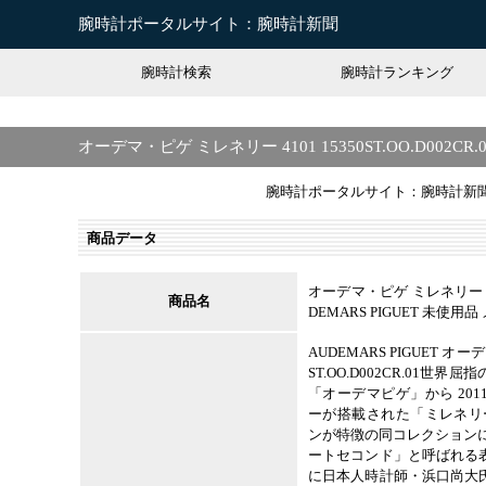
腕時計ポータルサイト：腕時計新聞
腕時計検索
腕時計ランキング
オーデマ・ピゲ ミレネリー 4101 15350ST.OO.D002C
腕時計ポータルサイト：腕時計新
商品データ
オーデマ・ピゲ ミレネリー 4101 
商品名
DEMARS PIGUET 未使
AUDEMARS PIGUET オー
ST.OO.D002CR.01
「オーデマピゲ」から 20
ーが搭載された「ミレネリー
ンが特徴の同コレクション
ートセコンド」と呼ばれる
に日本人時計師・浜口尚大