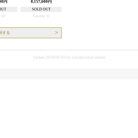
000円
8,157,600円
OUT
SOLD OUT
e
Favorite
示する
Update 2018/01/03
by
watchjournal-admin