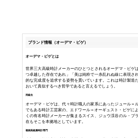
ブランド情報（オーデマ・ピゲ）
オーデマ・ピゲとは
世界三大高級時計メーカーのひとつとされるオーデマ・ピゲ
つ卓越した存在であれ」「美は純粋で一糸乱れぬ線に表現さ
的な完成度を追求する姿勢を貫いています。これは時計製造
おいて真似するべき哲学であると言えるでしょう。
同級生
オーデマ・ピゲは、代々時計職人の家系にあったジュール＝
でもある時計工芸家の、エドワール＝オーギュスト・ピゲによっ
くの有名時計メーカーが集まるスイス、ジュウ渓谷のル・ブ
在もそこを本拠地としています。
複雑高級腕時計専門