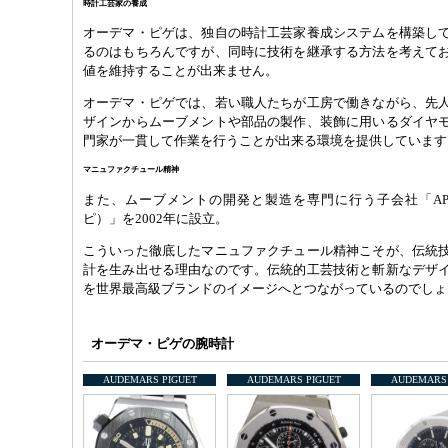
時計工芸家の養成
オーデマ・ピゲは、独自の時計工芸家養成システムを構築し
るのはもちろんですが、同時に技術を継承する方法を考えて
値を維持することが出来ません。
オーデマ・ピゲでは、若い職人たちが工房で働きながら、先
ザインからムーブメントや部品の製作、装飾に用いるダイヤ
門家が一貫して作業を行うことが出来る環境を提供しています
マニュファクチュール精神
また、ムーブメントの開発と製造を専門に行う子会社「AP Rena
ピ）」を2002年に設立。
こういった徹底したマニュファクチュール精神こそが、伝統
計を生み出せる理由なのです。伝統的工芸技術と斬新なデザ
を世界最高級ブランドのイメージへとつながっているのでしょ
オーデマ・ピゲの腕時計
AUDEMARS PIGUET
AUDEMARS PIGUET
AUDEMARS 