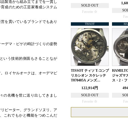
部品製造から組み立てまでを一貫し
1,6
SOLD OUT
ー育成のための工芸家養成システム
SO
Favorite
Fav
経営を貫いているブランドでもあり
TISSOT
HA
オーデマ・ピゲの時計づくりの姿勢
という技術的側面もさることなが
TISSOT ティソ T-コンプ
HAMILT
す。ロイヤルオークは、オーデマピ
リカシオン スケレッテ
ジャズマス
T070405A メンズ…
ス・2・フ
122,914円
49
々の名機を世に送り出してきまし
SOLD OUT
SO
Favorite
Fav
ツリピーター、グランドソヌリ、ア
ど、これでもかと機能をつめこんだ