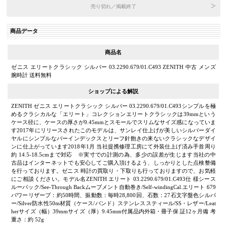
売り切れ／掲載終了
商品データ
商品名
ゼニス エリートクラシック シルバー 03.2290.679/01.C493 ZENITH 中古 メンズ
腕時計 送料無料
ショップによる解説
ZENITH ゼニス エリートクラシック シルバー 03.2290.679/01.C493シンプルを極
めるクラシカルな「エリート」コレクションエリートクラシックは39mmという
ケース径に、ケースの厚さが9.45mmとスモールでスリムなサイズ感になっていま
す2017年にリリースされたこのモデルは、サンレイ仕上げが美しいシルバーダイ
ヤルにシンプルなバーインデックスとリーフ針飽きの来ないクラシックなデザイ
ンに仕上がっています2018年1月 当社提携修理工房にて外装仕上げ済み手首周り
約 14.5-18.5cmまで対応 ※実寸での計測の為、多少の誤差が生じます当社の中
古品はインターネットでも安心してご購入頂けるよう、しっかりとした点検整備
を行っております。ゼニス 時計の買取り・下取りも行っておりますので、お気軽
にご相談ください。モデル名ZENITH エリート 03.2290.679/01.C493仕 様シース
ルーバック/See-Through Backムーブメント自動巻き/Self-windingCal.エリート 679
パワーリザーブ：約50時間、振動数：毎時28,800回、石数：27石文字盤色シルバ
ー/Silver防水性50m材質（ケース/バンド）ステンレススティール/SS・レザー/Leat
herサイズ（幅）39mmサイズ（厚）9.45mm付属品内外箱・冊子保 証12ヶ月備 考
重さ：約 52g