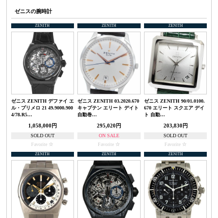
ゼニスの腕時計
ZENITH
ZENITH
ZENITH
ゼニス ZENITH デファイ エ
ゼニス ZENITH 03.2020.670
ゼニス ZENITH 90/01.0100.
ル・プリメロ 21 49.9000.900
キャプテン エリート デイト
670 エリート スクエア デイ
4/78.R5…
自動巻…
ト 自動…
1,058,000円
295,020円
203,830円
SOLD OUT
ON SALE
SOLD OUT
Favorite
Favorite
Favorite
ZENITH
ZENITH
ZENITH