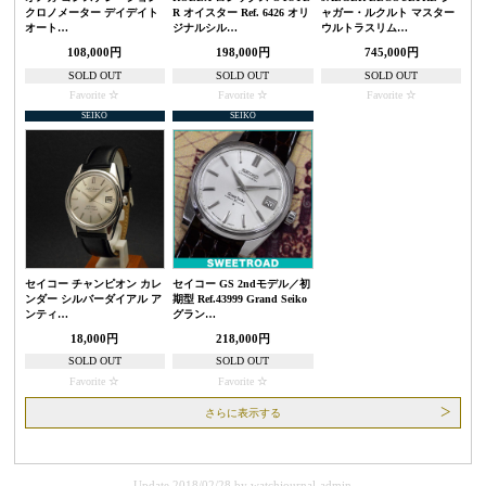
クロノメーター デイデイト
R オイスター Ref. 6426 オリ
ャガー・ルクルト マスター
オート…
ジナルシル…
ウルトラスリム…
108,000円
198,000円
745,000円
SOLD OUT
SOLD OUT
SOLD OUT
Favorite
Favorite
Favorite
SEIKO
SEIKO
セイコー チャンピオン カレ
セイコー GS 2ndモデル／初
ンダー シルバーダイアル ア
期型 Ref.43999 Grand Seiko
ンティ…
グラン…
18,000円
218,000円
SOLD OUT
SOLD OUT
Favorite
Favorite
さらに表示する
Update 2018/02/28
by
watchjournal-admin