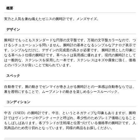
概要
実力と人気を兼ね備えたゼニスの腕時計です。メンズサイズ。
デザイン
腕時計でもっともスタンダードな円形の文字盤です。万能の文字盤カラーなので、つ
けるシチュエーションを問いません。腕時計の基本となるシンプルなアナログ表示で
す。シンプルなだけに、デザインの完成度の高さが必要です。 腕時計然とした印象に
なる革ベルト仕様の腕時計です。革ベルトは装用感に優れます。現代の腕時計として
は一般的な、ステンレスを採用した一本です。ステンレスはキズや腐食に強く、価格
とのバランスが良いことで知られています。
スペック
自動巻です。腕の動きでゼンマイが巻き上がる腕時計との一体感は自動巻ならでは。
裏を透明にすることで、ムーブメントの動きを楽しめるシースルーバック。
コンディション
中古（USED）の腕時計です。中古、というとネガティブな印象もありますが、腕時
計ではヴィンテージやアンティークと呼ばれ、希少性のためプレミア価格になること
もしばしばあります。各ブランドが主戦場と位置づけている価格帯の腕時計です。人
気商品のため売り切れとなっています。同様の商品をお探しください。