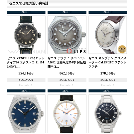
ゼニスで仕様の近い腕時計
ZENITH
ZENITH
ZENITH
ゼニス ZENITH パイロット
ゼニス デファイ リバイバル
ゼニス キャプテン クロノメ
タイプ20 エクストラ 11.194
A3642 世界限定250本 保証期
ーター Cal.2542PC ステンレ
0.679/91…
間中(2…
ススチ…
554,716円
862,000円
278,000円
SOLD OUT
SOLD OUT
SOLD OUT
Favorite
Favorite
Favorite
ZENITH
ZENITH
ZENITH