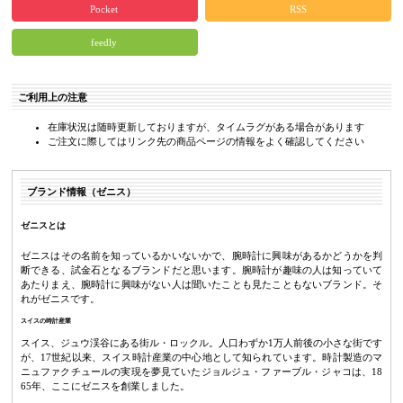
Pocket
RSS
feedly
ご利用上の注意
在庫状況は随時更新しておりますが、タイムラグがある場合があります
ご注文に際してはリンク先の商品ページの情報をよく確認してください
ブランド情報（ゼニス）
ゼニスとは
ゼニスはその名前を知っているかいないかで、腕時計に興味があるかどうかを判
断できる、試金石となるブランドだと思います。腕時計が趣味の人は知っていて
あたりまえ、腕時計に興味がない人は聞いたことも見たこともないブランド。そ
れがゼニスです。
スイスの時計産業
スイス、ジュウ渓谷にある街ル・ロックル。人口わずか1万人前後の小さな街です
が、17世紀以来、スイス時計産業の中心地として知られています。時計製造のマ
ニュファクチュールの実現を夢見ていたジョルジュ・ファーブル・ジャコは、18
65年、ここにゼニスを創業しました。