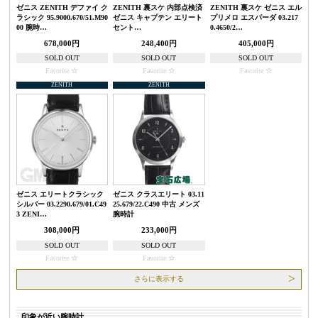
ゼニス ZENITH デファイ ク
ZENITH 裏スケ 内部点検済
ZENITH 裏スケ ゼニス エル
ラシック 95.9000.670/51.M90
ゼニス キャプテン エリート
プリメロ エスパーダ 03.217
00 腕時…
セント…
0.4650/2…
678,000円
248,400円
405,000円
SOLD OUT
SOLD OUT
SOLD OUT
Favorite
Favorite
Favorite
ZENITH
ZENITH
ゼニス エリートクラシック
ゼニス クラスエリート 03.11
シルバー 03.2290.679/01.C49
25.679/22.C490 中古 メンズ
3 ZENI…
腕時計
308,000円
233,000円
SOLD OUT
SOLD OUT
Favorite
Favorite
さらに表示する
印象が近い腕時計