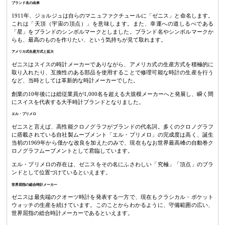
ブランド名の由来
1911年、ジョルジュは自らのマニュファクチュールに「ゼニス」と命名します。
これは「天頂（宇宙の頂点）」を意味します。また、幸運への道しるべである
「星」をブランドのシンボルマークとしました。ブランド名やシンボルマークか
らも、最高のものを作りたい、という気持ちが見て取れます。
アメリカ式生産方式と拡大
ゼニスはスイスの時計メーカーでありながら、アメリカ式の生産方式を積極的に
取り入れたり、互換性のある部品を使用することで修理可能な時計の生産を行う
など、当時としては革新的な時計メーカーでした。
創業の10年後には総従業員が1,000名を超える大規模メーカーへと発展し、瞬く間
にスイスを代表する大手時計ブランドとなりました。
エル・プリメロ
ゼニスと言えば、高性能クロノグラフがブランドの代名詞。多くのクロノグラフ
に搭載されている自社製ムーブメント「エル・プリメロ」の完成度は高く、誕生
当初の1969年から僅かな改良を加えたのみで、現在もなお世界最高峰の自動巻ク
ロノグラフムーブメントとして君臨しています。
エル・プリメロの存在は、ゼニスをその名にふさわしい「究極」「頂点」のブラ
ンドとして位置づけているといえます。
世界屈指の総合時計メーカー
ゼニスは最先端のクオーツ時計を発表する一方で、現在もクラシカル・ポケット
ウォッチの生産を続けています。このことからわかるように、守備範囲の広い、
世界屈指の総合時計メーカーであるといえます。