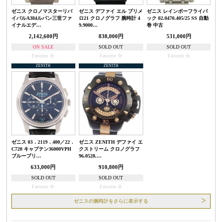
ゼニス クロノマスターリバ
ゼニス デファイ エル プリメ
ゼニス レインボーフライバ
イバルA384ルパン三世ファ
ロ21 クロノグラフ 腕時計 4
ック 02.0470.405/25 SS 自動
イナルエデ…
9.9000…
巻 中古
2,142,600円
838,000円
531,000円
ON SALE
SOLD OUT
SOLD OUT
Favorite
Favorite
Favorite
ZENITH
ZENITH
ゼニス 03．2119．400／22．
ゼニス ZENITH デファイ エ
C720 キャプテン36000VPH
クストリーム クロノグラフ
ブループリ…
96.0528.…
633,000円
910,800円
SOLD OUT
SOLD OUT
Favorite
Favorite
ゼニスの腕時計をさらに表示する