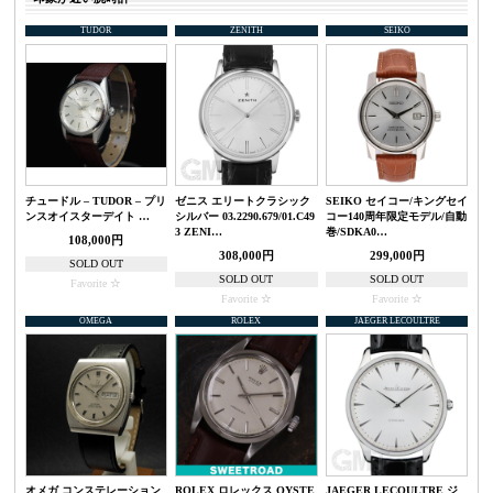
TUDOR
ZENITH
SEIKO
チュードル – TUDOR – プリ
ゼニス エリートクラシック
SEIKO セイコー/キングセイ
ンスオイスターデイト …
シルバー 03.2290.679/01.C49
コー140周年限定モデル/自動
3 ZENI…
巻/SDKA0…
108,000円
308,000円
299,000円
SOLD OUT
SOLD OUT
SOLD OUT
Favorite
Favorite
Favorite
OMEGA
ROLEX
JAEGER LECOULTRE
オメガ コンステレーション
ROLEX ロレックス OYSTE
JAEGER LECOULTRE ジ