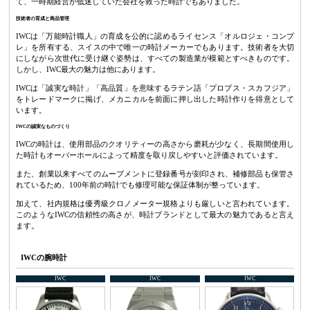
て、一時期経営が低迷していた会社を救った時計でもありました。
技術者の育成と商品管理
IWCは「万能時計職人」の育成を公的に認めるライセンス「オルロジェ・コンプ
レ」を所有する、スイスの中で唯一の時計メーカーでもあります。技術者を大切
にしながら次世代に受け継ぐ姿勢は、すべての製造業が模範とすべきものです。
しかし、IWC最大の魅力は他にあります。
IWCは「誠実な時計」「高品質」を意味するラテン語「プロブス・スカフジア」
をトレードマークに掲げ、メカニカルを前面に押し出した時計作りを得意として
います。
IWCの誠実なものづくり
IWCの時計は、使用部品のクオリティーの高さから磨耗が少なく、長期間使用し
た時計もオーバーホールによって精度を取り戻しやすいと評価されています。
また、創業以来すべてのムーブメントに登録番号が刻印され、補修部品も保管さ
れているため、100年前の時計でも修理可能な保証体制が整っています。
加えて、社内規格は優秀級クロノメーター規格よりも厳しいと言われています。
このようなIWCの信頼性の高さが、時計ブランドとして最大の魅力であると言え
ます。
IWCの腕時計
IWC
IWC
IWC