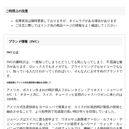
ご利用上の注意
在庫状況は随時更新しておりますが、タイムラグがある場合があります
ご注文に際してはリンク先の商品ページの情報をよく確認してください
ブランド情報（IWC）
IWCとは
IWCの腕時計は、一度知ってしまうとどうしても気になってしまう、不思議な魅
力があります。ロレックスでもオメガでも、ブライトリングでもセイコーでもな
い。知っている人だけわかってくれればいい、そんな人におすすめのブランドで
す。
伝統技術とアメリカ式生産技術の融合を目指して
アメリカ、ボストン生まれの時計職人フロレンタイン・アリオスト・ジョーンズ
がC・L・ギターと共に、スイス、チューリッヒ近郊のシャフハウゼンに来たのは
1868年。
アメリカ式生産技術をヨーロッパで発展させ、スイスの伝統的時計製造の技術と
融合させることで、より効率的で完成度の高い時計作りを目指していました。
ジョーンズはスイスに渡る前年まで、ウオルサム創業者アーロン・ルフキン・デ
ニソンのパートナーであったE・ハワードが経営するハワード・ウォッチ・カン
パニーで時計製造技術を習得。この頃アメリカでは、機械による懐中時計の大量