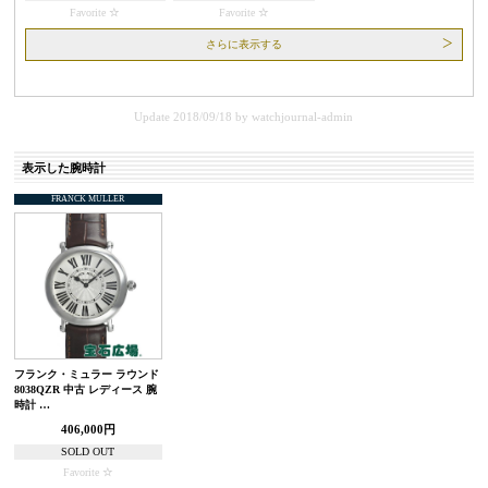
Favorite
Favorite
さらに表示する
Update 2018/09/18
by
watchjournal-admin
表示した腕時計
FRANCK MULLER
フランク・ミュラー ラウンド
8038QZR 中古 レディース 腕
時計 …
406,000円
SOLD OUT
Favorite