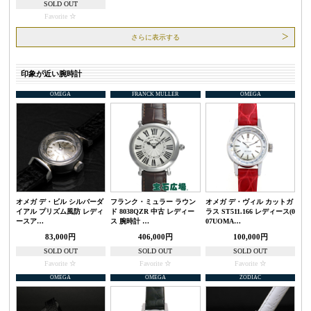
SOLD OUT
Favorite
さらに表示する
印象が近い腕時計
OMEGA
FRANCK MULLER
OMEGA
オメガ デ・ビル シルバーダ
フランク・ミュラー ラウン
オメガ デ・ヴィル カットガ
イアル プリズム風防 レディ
ド 8038QZR 中古 レディー
ラス ST511.166 レディース(0
ースア…
ス 腕時計 …
07UOMA…
83,000円
406,000円
100,000円
SOLD OUT
SOLD OUT
SOLD OUT
Favorite
Favorite
Favorite
OMEGA
OMEGA
ZODIAC