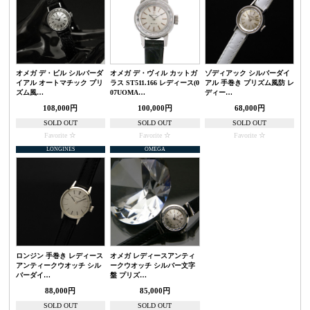
オメガ デ・ビル シルバーダ
オメガ デ・ヴィル カットガ
ゾディアック シルバーダイ
イアル オートマチック プリ
ラス ST511.166 レディース(0
アル 手巻き プリズム風防 レ
ズム風…
07UOMA…
ディー…
108,000円
100,000円
68,000円
SOLD OUT
SOLD OUT
SOLD OUT
Favorite
Favorite
Favorite
LONGINES
OMEGA
ロンジン 手巻き レディース
オメガ レディースアンティ
アンティークウオッチ シル
ークウオッチ シルバー文字
バーダイ…
盤 プリズ…
88,000円
85,000円
SOLD OUT
SOLD OUT