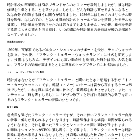
時計学校の卒業時には有名ブランドからのオファーが殺到しましたが、彼は時計
修理を生業とすることを選びます。しかし、どんな時計も直せるようになると、
次は自分で創造するほうに関心が移りました。1986年にはじめてのオリジナル時
計を製作。はじめての、とはいえ独自設計のトゥールビヨンを搭載したモデルを
披露し、時計業界を驚愕させたのは言うまでもありません。その後、新作を発表
する度に大きな驚きを与え続け、いつの間にか時計業界の最前線が彼の居場所と
なっていきました。
実業家との出会い
1992年、実業家であるバルタン・シュマケスのサポートを受け、テクノウォッチ
を設立。その後、「フランク・ミュラー・ウォッチランド」に社名を変更しま
す。技術はもちろん、デザインにも高い独創性を発揮した時計は高い人気を集
め、ブランドの認知が高まるとともに世界のトップブランドに上り詰めました。
トノー・カーヴェックスとビザン数字
時計好きなひとが「フランク・ミュラー」と聞いたときに想起する形が「トノ
ー・カーヴェックス」です。樽型（トノー）のケースは昔から存在するケース形
状でしたが、これを腕に添う曲面に仕上げ、装着感を向上させました。また、イ
ンデックス（時を表すしるし）に「ビザン数字」と呼ばれる特徴的な数字を用い
るのもフランク・ミュラーの特徴のひとつです。
拡大と確執
急成長を遂げたフランク・ミュラーですが、それに伴いフランク・ミュラー自身
の仕事に偏りが見られるようになります。時計製作よりも経営に時間が取られる
ようになると、それを嫌ったフランクとシュマケスの間に確執が生まれます。こ
の確執はシュマケスがCEOに落ち着くことで収まり、フランク・ミュラーは時計
開発に専念出来るようになりました。技術者の卓越した技術からスタートした企