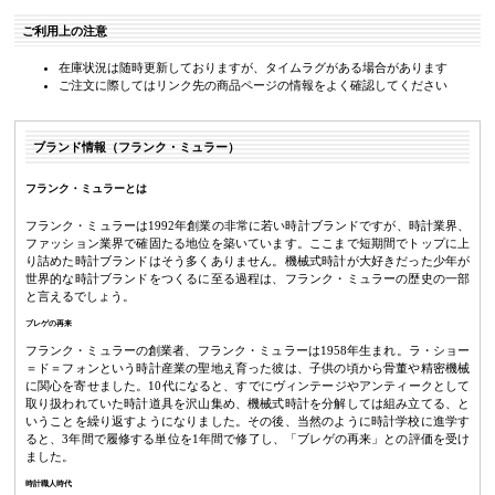
ご利用上の注意
在庫状況は随時更新しておりますが、タイムラグがある場合があります
ご注文に際してはリンク先の商品ページの情報をよく確認してください
ブランド情報（フランク・ミュラー）
フランク・ミュラーとは
フランク・ミュラーは1992年創業の非常に若い時計ブランドですが、時計業界、
ファッション業界で確固たる地位を築いています。ここまで短期間でトップに上
り詰めた時計ブランドはそう多くありません。機械式時計が大好きだった少年が
世界的な時計ブランドをつくるに至る過程は、フランク・ミュラーの歴史の一部
と言えるでしょう。
ブレゲの再来
フランク・ミュラーの創業者、フランク・ミュラーは1958年生まれ。ラ・ショー
＝ド＝フォンという時計産業の聖地え育った彼は、子供の頃から骨董や精密機械
に関心を寄せました。10代になると、すでにヴィンテージやアンティークとして
取り扱われていた時計道具を沢山集め、機械式時計を分解しては組み立てる、と
いうことを繰り返すようになりました。その後、当然のように時計学校に進学す
ると、3年間で履修する単位を1年間で修了し、「ブレゲの再来」との評価を受け
ました。
時計職人時代