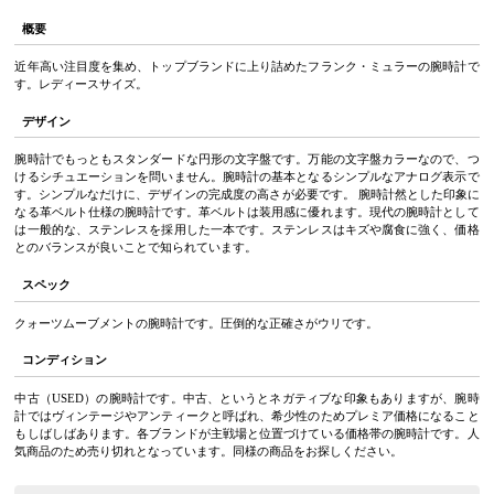
概要
近年高い注目度を集め、トップブランドに上り詰めたフランク・ミュラーの腕時計で
す。レディースサイズ。
デザイン
腕時計でもっともスタンダードな円形の文字盤です。万能の文字盤カラーなので、つ
けるシチュエーションを問いません。腕時計の基本となるシンプルなアナログ表示で
す。シンプルなだけに、デザインの完成度の高さが必要です。 腕時計然とした印象に
なる革ベルト仕様の腕時計です。革ベルトは装用感に優れます。現代の腕時計として
は一般的な、ステンレスを採用した一本です。ステンレスはキズや腐食に強く、価格
とのバランスが良いことで知られています。
スペック
クォーツムーブメントの腕時計です。圧倒的な正確さがウリです。
コンディション
中古（USED）の腕時計です。中古、というとネガティブな印象もありますが、腕時
計ではヴィンテージやアンティークと呼ばれ、希少性のためプレミア価格になること
もしばしばあります。各ブランドが主戦場と位置づけている価格帯の腕時計です。人
気商品のため売り切れとなっています。同様の商品をお探しください。