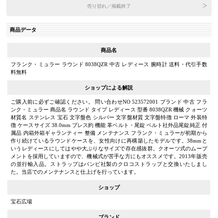
売り切れ／掲載終了
商品データ
商品名
フランク・ミュラー ラウンド 8038QZR 中古 レディース 腕時計 送料・代引手数
料無料
ショップによる解説
ご購入前に必ずご確認ください。 問い合わせNO 523572001 ブランド 中古 フラ
ンク・ミュラー 商品名 ラウンド タイプ レディース 型番 8038QZR 機械 クォーツ
材質名 ステンレス 宝石 文字盤色 シルバー 文字盤材質 文字盤特徴 ローマ 外装特
徴 ケースサイズ 38.0mm ブレス約 機能 革ベルト・尾錠 ベルト社外品尾錠純正 付
属品 内箱外箱ギャランティー 整備 メンテナンス フランク・ミュラーが初期から
作り続けているラウンドケースを、女性向けに再構築したモデルです。38mmと
いうレディースにしてはやや大ぶりなサイズで存在感抜群。クオーツ式のムーブ
メントを採用していますので、機械式が苦手な方にもオススメです。2013年販売
の並行輸入品。ストラップはバンビ社製のクロコストラップと交換いたしまし
た。当店でのメンテナンスと仕上げを行っています。
ショップ
宝石広場
ブランド