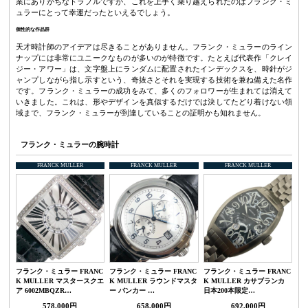
業にありがちなトラブルですが、これを上手く乗り越えられたのはフランク・ミ
ュラーにとって幸運だったといえるでしょう。
個性的な作品群
天才時計師のアイデアは尽きることがありません。フランク・ミュラーのライン
ナップには非常にユニークなものが多いのが特徴です。たとえば代表作「クレイ
ジー・アワー」は、文字盤上にランダムに配置されたインデックスを、時針がジ
ャンプしながら指し示すという、奇抜さとそれを実現する技術を兼ね備えた名作
です。フランク・ミュラーの成功をみて、多くのフォロワーが生まれては消えて
いきました。これは、形やデザインを真似するだけでは決してたどり着けない領
域まで、フランク・ミュラーが到達していることの証明かも知れません。
フランク・ミュラーの腕時計
FRANCK MULLER
FRANCK MULLER
FRANCK MULLER
フランク・ミュラー FRANC
フランク・ミュラー FRANC
フランク・ミュラー FRANC
K MULLER マスタースクエ
K MULLER ラウンドマスタ
K MULLER カサブランカ
ア 6002MBQZR…
ー バンカー …
日本200本限定…
578,000円
658,000円
692,000円