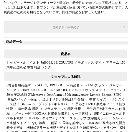
計ではヴィンテージやアンティークと呼ばれ、希少性のためプレミア価格になること
もしばしばあります。各ブランドが主戦場と位置づけている価格帯の腕時計です。人
気商品のため売り切れとなっています。同様の商品をお探しください。
売り切れ／掲載終了
商品データ
商品名
ジャガー・ル・クルト JAEGER LE COULTRE メモボックス デイト アラーム 150
周年記念限定 中古 時計 メンズ
ショップによる解説
[問合せ用商品ID：2343387] PRODUCT – 商品名 – BRANDブランド ジャガー・
ル・クルトJAEGER LE COULTRE MODELモデル メモボックス デイト アラーム 1
50周年記念限定Memovox Date Alarm 150th Anniversary Limited Edition SPEC –
商品スペック – 保証 ： 当店オリジナル保証1年 分類 ： 中古 サイズ ： メンズ ケ
ース径 ： 36 mm ムーブメント / キャリバー ： 手巻き / K911 製造年 ： 1983 防水
性能 ： 50m防水 風防 ： プラスティック風防 仕様 ： 日付表示3針アラーム 付属
品 ： メーカー純正BOXあり国際保証書無し ケース素材 ： 18Kイエローゴールド
ベルト素材 ： 革 ベルトタイプ / サイズ ： ストラップ 文字盤カラー ： シルバー
文字盤タイプ ： なし 備考 ： 創業150周年を記念して、1983年に発売された限定
希少モデル 機械式アラーム機能とデイトを備えた1960年代のキャリバー「K91