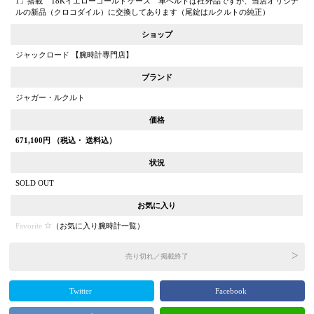
1」搭載 18Kイエローゴールドケース 革ベルトは社外品ですが、当店オリジナ
ルの新品（クロコダイル）に交換してあります（尾錠はルクルトの純正）
ショップ
ジャックロード 【腕時計専門店】
ブランド
ジャガー・ルクルト
価格
671,100
円 （税込・ 送料込）
状況
SOLD OUT
お気に入り
Favorite
（
お気に入り腕時計一覧
）
売り切れ／掲載終了
Twitter
Facebook