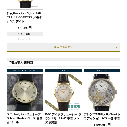
ジャガー・ル・クルト JAE
GER LE COULTRE メモボ
ックス デイト …
671,100円
SOLD OUT
Favorite
さらに表示する
印象が近い腕時計
UNIVERSAL GENEVE
IWC
BREGUET
ユニバーサル・ジュネーブ
IWC アイダブリューシー ラ
ブレゲ 7057BB／11／9W6 ト
Golden Shadow ローマ 金無
ウンド3針 R1405 中古 メン
ラディション WG 手巻 中古
垢 ゴール…
ズ 腕時計…
1,998,000円