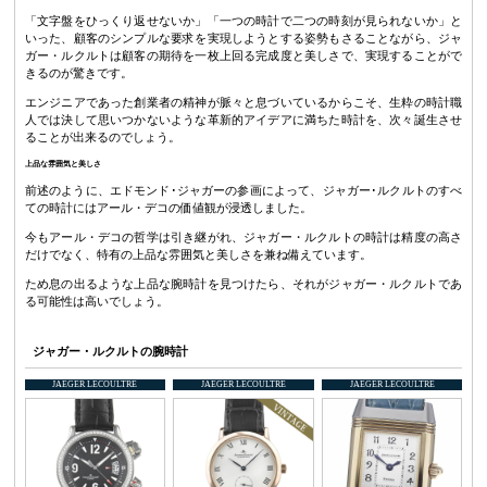
「文字盤をひっくり返せないか」「一つの時計で二つの時刻が見られないか」と
いった、顧客のシンプルな要求を実現しようとする姿勢もさることながら、ジャ
ガー・ルクルトは顧客の期待を一枚上回る完成度と美しさで、実現することがで
きるのが驚きです。
エンジニアであった創業者の精神が脈々と息づいているからこそ、生粋の時計職
人では決して思いつかないような革新的アイデアに満ちた時計を、次々誕生させ
ることが出来るのでしょう。
上品な雰囲気と美しさ
前述のように、エドモンド･ジャガーの参画によって、ジャガー･ルクルトのすべ
ての時計にはアール・デコの価値観が浸透しました。
今もアール・デコの哲学は引き継がれ、ジャガー・ルクルトの時計は精度の高さ
だけでなく、特有の上品な雰囲気と美しさを兼ね備えています。
ため息の出るような上品な腕時計を見つけたら、それがジャガー・ルクルトであ
る可能性は高いでしょう。
ジャガー・ルクルトの腕時計
JAEGER LECOULTRE
JAEGER LECOULTRE
JAEGER LECOULTRE