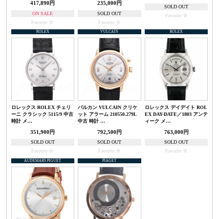
417,890円
235,000円
SOLD OUT
ON SALE
SOLD OUT
Favorite
Favorite
Favorite
ROLEX
VULCAIN
ROLEX
ロレックス ROLEX チェリ
バルカン VULCAIN クリケ
ロレックス デイデイト ROL
ーニ クラシック 5115/9 中古
ット アラーム 210550.279L
EX DAY-DATE／1803 アンテ
時計 メ…
中古 時計 …
ィーク メ…
351,900円
792,500円
763,000円
SOLD OUT
SOLD OUT
SOLD OUT
Favorite
Favorite
Favorite
AUDEMARS PIGUET
PIAGET