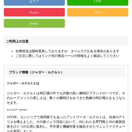
はてブ
LINE
Pocket
RSS
feedly
ご利用上の注意
在庫状況は随時更新しておりますが、タイムラグがある場合があります
ご注文に際してはリンク先の商品ページの情報をよく確認してください
ブランド情報（ジャガー・ルクルト）
ジャガー・ルクルトとは
ジャガー・ルクルトは時計通の中でも評価の高い腕時計ブランドの一つです。そ
のムーブメントの美しさは、数々の腕時計をみてきた熟練の時計職人をもうなら
せます。
エンジニア・ルクルト
1833年、エンジニアで発明家でもあったアントワーヌ・ルクルトは、自身のアト
リエを構えました。その後ジュウ渓谷において、40にわたる専門職と20の最新技
術をひとつの公房に集約し、手作業と機械作業を融合させたマニュファクチュー
ルを実現しました。