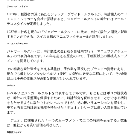
アール・デコスタイル
1903年、創設者の孫にあたるジャック・ダヴィド・ルクルトが、時計職人のエド
モンド・ジャガーを会社に招聘すると、ジャガー・ルクルトの時計にはアール・
デコスタイルが定着しました。
1937年に社名を現在の「ジャガー・ルクルト」に改め、自社で設計／開発／製造
することができる、スイス屈指のマニュファクチュールが誕生しました。
マニュファクチュール
ジャガー・ルクルトは、時計製造の全行程を自社内で行う「マニュファクチュー
ル」の代表的存在です。170年を超える歴史の中で、千種類以上の機械式ムーブ
メントを開発しています。
その精密な時計製造を支える基盤は、手作業を重視したブランドの姿勢にあり、
現在でも最もシンプルなレベルソ（後述）の製作に必要な工程において、その9割
以上は手先の器用さが必要な作業だといわれています。
レベルソ
レベルソはジャガールクルトを代表するモデルです。もともとはポロの競技者
が、時計の文字盤面を保護するために、時計部分を反転させることができる機能
をもたせるように設計されたレベルソですが、その後バリエーションを増やし、
中でも両面に時計表示機能を持たせた「デュオ」シリーズは高い人気を集めてい
ます。
「デュオ」に採用された「一つのムーブメントで二つの時刻を表示する」技術
は、他社からも高い評価を得ました。
革新的アイデア