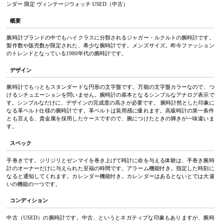
ンダー 限定 ヴィンテージウォッチ USED（中古）
概要
腕時計ブランドの中でもハイクラスに分類されるジャガー・ルクルトの腕時計です。
製作数や販売数が限定された、希少な腕時計です。メンズサイズ。昨今ファッション
のトレンドとなっている1980年代の腕時計です。
デザイン
腕時計でもっともスタンダードな円形の文字盤です。万能の文字盤カラーなので、つ
けるシチュエーションを問いません。腕時計の基本となるシンプルなアナログ表示で
す。シンプルなだけに、デザインの完成度の高さが必要です。 腕時計然とした印象に
なる革ベルト仕様の腕時計です。革ベルトは装用感に優れます。高級時計の第一条件
とも言える、貴金属を採用したケースですので、腕につけたときの輝きが一味違いま
す。
スペック
手巻きです。ジリジリとゼンマイを巻き上げて時計に命を与える体験は、手巻き腕時
計のオーナーだけに与えられた至福の時間です。アラーム機能付き。指定した時刻に
なると通知してくれます。カレンダー機能付き。カレンダーはあるとないとでは大違
いの機能の一つです。
コンディション
中古（USED）の腕時計です。中古、というとネガティブな印象もありますが、腕時