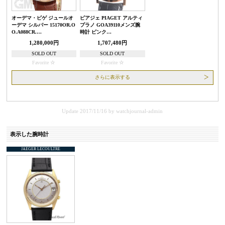
オーデマ・ピゲ ジュールオ
ピアジェ PIAGET アルティ
ーデマ シルバー 15170OR.O
プラノ GOA39110メンズ腕
O.A088CR.…
時計 ピンク…
1,280,000円
1,707,480円
SOLD OUT
SOLD OUT
Favorite
Favorite
さらに表示する
Update 2017/11/16
by
watchjournal-admin
表示した腕時計
JAEGER LECOULTRE