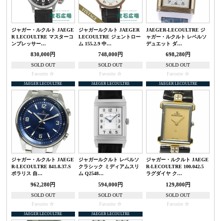
ジャガー・ルクルト JAEGE
ジャガールクルト JAEGER
JAEGER-LECOULTRE ジ
R LECOULTRE マスターコ
LECOULTRE ジェントロー
ャガー・ルクルト レベルソ
ンプレッサー…
ム 155.2.9 中…
デュエット ダ…
830,000円
748,000円
698,280円
SOLD OUT
SOLD OUT
SOLD OUT
Favorite
Favorite
Favorite
JAEGER LECOULTRE
JAEGER LECOULTRE
JAEGER LECOULTRE
ジャガー・ルクルト JAEGE
ジャガールクルト レベルソ
ジャガー・ルクルト JAEGE
R-LECOULTRE 841.8.37.S
クラシック ミディアムスリ
R-LECOULTRE 100.042.5
ポラリス 自…
ム Q2548…
ラグダイヤ ク…
962,280円
594,000円
129,800円
SOLD OUT
SOLD OUT
SOLD OUT
Favorite
Favorite
Favorite
JAEGER LECOULTRE
JAEGER LECOULTRE