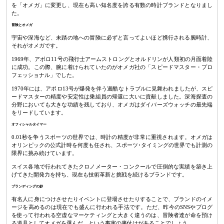
を「オメガ」に変更し、現在も高い知名度を誇る有数の時計ブランドとなりまし
た。
冒険とオメガ
宇宙や深海など、未踏の地への冒険に必ずと言ってよいほど携行される腕時計、
それがオメガです。
1969年、アポロ11号の飛行士アームストロングとオルドリンが人類初の月面着陸
に成功。この際、腕に着けられていたのがオメガ社の「スピードマスター・プロ
フェッショナル」でした。
1970年には、アポロ13号が爆発を伴う過酷なトラブルに見舞われましたが、スピ
ードマスターの精度や安定性は乗組員の帰還に大いに貢献しました。深海探査の
分野においても大きな功績を残しており、オメガはダイバーズウォッチの最先端
をリードしています。
オフィシャルタイマー
0.01秒を争うスポーツの世界では、時計の精度が非常に重視されます。オメガは
オリンピックの公式計時を何度も任され、スポーツ･タイミングの世界でも計測の
限界に挑み続けています。
スイス各地で行われてきたクロノメーター・コンクールで圧倒的な実績を築き上
げてきた開発力を持ち、現在も技術革新と挑戦を続けるブランドです。
ブランディングの妙
有名人に身につけさせたりイベントに登場させたりすることで、ブランドのイメ
ージを高めるのは現在でも盛んに行われる手法です。ただ、昨今のSNSやブログ
を使って行われる空虚なマーケティングと大きく違うのは、冒険者達が命を預け
る道具としてオメガを選んだ、という事実の裏付けがあることでしょう。