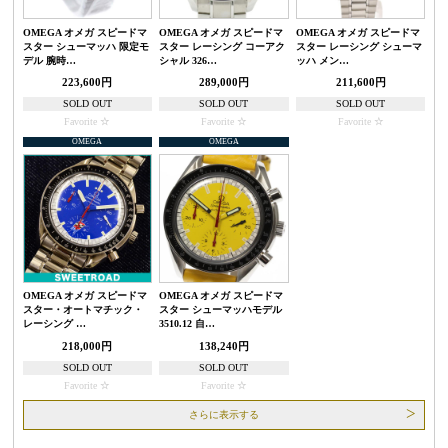
OMEGA オメガ スピードマ
OMEGA オメガ スピードマ
OMEGA オメガ スピードマ
スター シューマッハ 限定モ
スター レーシング コーアク
スター レーシング シューマ
デル 腕時…
シャル 326…
ッハ メン…
223,600円
289,000円
211,600円
SOLD OUT
SOLD OUT
SOLD OUT
Favorite
Favorite
Favorite
OMEGA
OMEGA
OMEGA オメガ スピードマ
OMEGA オメガ スピードマ
スター・オートマチック・
スター シューマッハモデル
レーシング …
3510.12 自…
218,000円
138,240円
SOLD OUT
SOLD OUT
Favorite
Favorite
さらに表示する