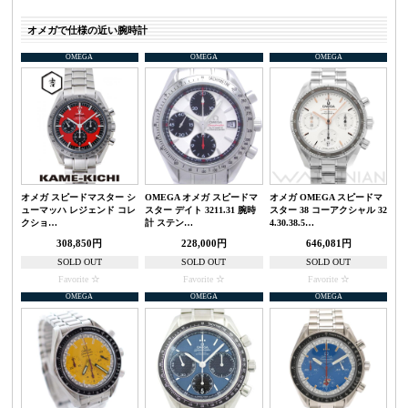
オメガで仕様の近い腕時計
OMEGA
OMEGA
OMEGA
オメガ スピードマスター シ
OMEGA オメガ スピードマ
オメガ OMEGA スピードマ
ューマッハ レジェンド コレ
スター デイト 3211.31 腕時
スター 38 コーアクシャル 32
クショ…
計 ステン…
4.30.38.5…
308,850円
228,000円
646,081円
SOLD OUT
SOLD OUT
SOLD OUT
Favorite
Favorite
Favorite
OMEGA
OMEGA
OMEGA