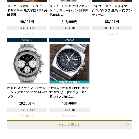
セイコー 5スポーツ スピー
ブライトリング クロノマッ
セイコー スピードタイマー
ドタイマー 黒文字盤 6138 分
ト エボリューション 日本限
クロノグラフ 黒馬 日英 アン
解掃除…
定400本 …
ティー…
40,000円
342,000円
88,000円
SOLD OUT
SOLD OUT
SOLD OUT
Favorite
Favorite
Favorite
OMEGA
OMEGA
オメガ スピードマスター レ
OMEGA オメガ SPEEDMAS
ーシング 326.30.40.50.01.002
TER/スピードマスター125
ブラ…
希少オメガ創立…
292,800円
458,000円
SOLD OUT
SOLD OUT
Favorite
Favorite
さらに表示する