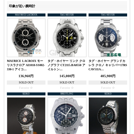
印象が近い腕時計
MAURICE LACROIX
TAG HEUER
TAG HEUER
MAURICE LACROIX モー
タグ・ホイヤー リンク クロ
タグ・ホイヤー グランドカ
リスラクロア AI1018-SS002-
ノグラフ CT2115.BA0550 ア
レラ クロノ キャリバー17RS
330-1 アイコ…
イルトン…
CAV511A…
136,960円
145,000円
405,900円
SOLD OUT
SOLD OUT
SOLD OUT
Favorite
Favorite
Favorite
SEIKO
BREITLING
SEIKO