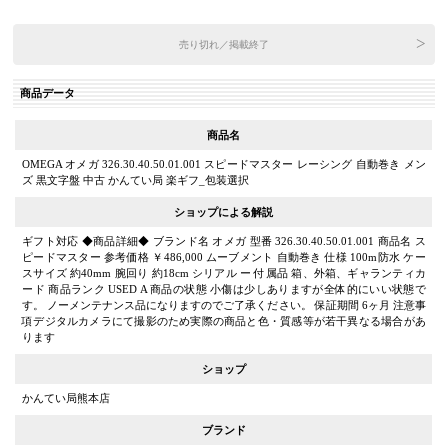
売り切れ／掲載終了
商品データ
商品名
OMEGA オメガ 326.30.40.50.01.001 スピードマスター レーシング 自動巻き メン
ズ 黒文字盤 中古 かんてい局 楽ギフ_包装選択
ショップによる解説
ギフト対応 ◆商品詳細◆ ブランド名 オメガ 型番 326.30.40.50.01.001 商品名 ス
ピードマスター 参考価格 ￥486,000 ムーブメント 自動巻き 仕様 100m防水 ケー
スサイズ 約40mm 腕回り 約18cm シリアル ー 付属品 箱、外箱、ギャランティカ
ード 商品ランク USED A 商品の状態 小傷は少しありますが全体的にいい状態で
す。 ノーメンテナンス品になりますのでご了承ください。 保証期間 6ヶ月 注意事
項デジタルカメラにて撮影のため実際の商品と色・質感等が若干異なる場合があ
ります
ショップ
かんてい局熊本店
ブランド