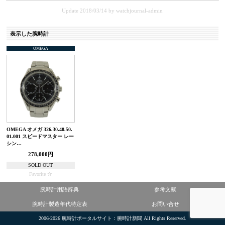
Update 2018/03/14
by
watchjournal-admin
表示した腕時計
OMEGA
OMEGA オメガ 326.30.40.50.
01.001 スピードマスター レー
シン…
278,000円
SOLD OUT
Favorite
腕時計用語辞典
参考文献
腕時計製造年代特定表
お問い合せ
2006-2026
腕時計ポータルサイト：腕時計新聞
All Rights Reserved.