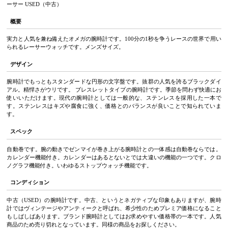
ーサー USED（中古）
概要
実力と人気を兼ね備えたオメガの腕時計です。100分の1秒を争うレースの世界で用い
られるレーサーウォッチです。メンズサイズ。
デザイン
腕時計でもっともスタンダードな円形の文字盤です。抜群の人気を誇るブラックダイ
アル。精悍さがウリです。 ブレスレットタイプの腕時計です。季節を問わず快適にお
使いいただけます。現代の腕時計としては一般的な、ステンレスを採用した一本で
す。ステンレスはキズや腐食に強く、価格とのバランスが良いことで知られていま
す。
スペック
自動巻です。腕の動きでゼンマイが巻き上がる腕時計との一体感は自動巻ならでは。
カレンダー機能付き。カレンダーはあるとないとでは大違いの機能の一つです。クロ
ノグラフ機能付き。いわゆるストップウォッチ機能です。
コンディション
中古（USED）の腕時計です。中古、というとネガティブな印象もありますが、腕時
計ではヴィンテージやアンティークと呼ばれ、希少性のためプレミア価格になること
もしばしばあります。ブランド腕時計としてはお求めやすい価格帯の一本です。人気
商品のため売り切れとなっています。同様の商品をお探しください。