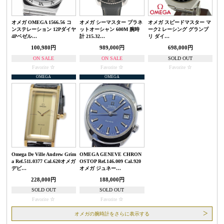
オメガ OMEGA 1566.56 コ
オメガ シーマスター プラネ
オメガ スピードマスター マ
ンステレーション 12Pダイヤ
ットオーシャン 600M 腕時
ーク2 レーシング グランプ
4Pベゼル…
計 215.32…
リ ダイ…
100,980円
989,000円
698,000円
ON SALE
ON SALE
SOLD OUT
Favorite
Favorite
Favorite
OMEGA
OMEGA
Omega De Ville Andrew Grim
OMEGA GENEVE CHRON
a Ref.511.0377 Cal.620オメガ
OSTOP Ref.146.009 Cal.920
デビ…
オメガ ジュネー…
228,000円
188,000円
SOLD OUT
SOLD OUT
Favorite
Favorite
オメガの腕時計をさらに表示する