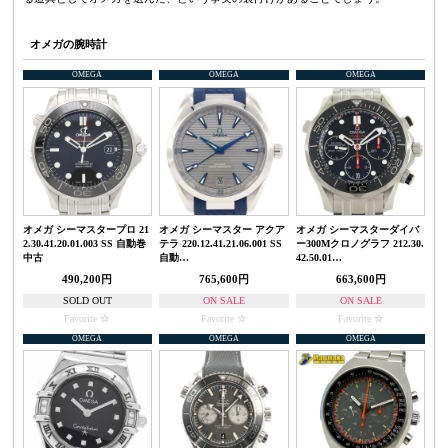
オメガの腕時計
OMEGA
OMEGA
OMEGA
オメガ シーマスタープロ 21
オメガ シーマスター アクア
オメガ シーマスターダイバ
2.30.41.20.01.003 SS 自動巻
テラ 220.12.41.21.06.001 SS
ー300Mクロノグラフ 212.30.
中古
自動…
42.50.01…
490,200円
765,600円
663,600円
SOLD OUT
ON SALE
ON SALE
Favorite
Favorite
Favorite
OMEGA
OMEGA
OMEGA