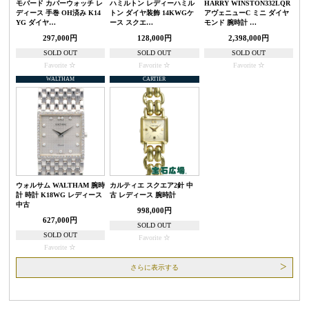
モバード カバーウォッチ レ
ハミルトン レディーハミル
HARRY WINSTON332LQR
ディース 手巻 OH済み K14
トン ダイヤ装飾 14KWGケ
アヴェニューC ミニ ダイヤ
YG ダイヤ…
ース スクエ…
モンド 腕時計 …
297,000円
128,000円
2,398,000円
SOLD OUT
SOLD OUT
SOLD OUT
Favorite
Favorite
Favorite
WALTHAM
CARTIER
ウォルサム WALTHAM 腕時
カルティエ スクエア2針 中
計 時計 K18WG レディース
古 レディース 腕時計
中古
998,000円
627,000円
SOLD OUT
SOLD OUT
Favorite
Favorite
さらに表示する