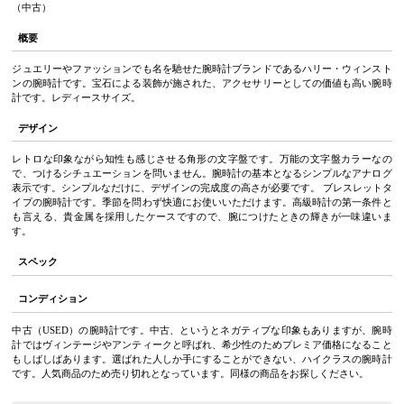
（中古）
概要
ジュエリーやファッションでも名を馳せた腕時計ブランドであるハリー・ウィンスト
ンの腕時計です。宝石による装飾が施された、アクセサリーとしての価値も高い腕時
計です。レディースサイズ。
デザイン
レトロな印象ながら知性も感じさせる角形の文字盤です。万能の文字盤カラーなの
で、つけるシチュエーションを問いません。腕時計の基本となるシンプルなアナログ
表示です。シンプルなだけに、デザインの完成度の高さが必要です。 ブレスレットタ
イプの腕時計です。季節を問わず快適にお使いいただけます。高級時計の第一条件と
も言える、貴金属を採用したケースですので、腕につけたときの輝きが一味違いま
す。
スペック
コンディション
中古（USED）の腕時計です。中古、というとネガティブな印象もありますが、腕時
計ではヴィンテージやアンティークと呼ばれ、希少性のためプレミア価格になること
もしばしばあります。選ばれた人しか手にすることができない、ハイクラスの腕時計
です。人気商品のため売り切れとなっています。同様の商品をお探しください。