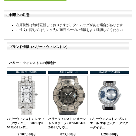
ご利用上の注意
在庫状況は随時更新しておりますが、タイムラグがある場合があります
ご注文に際してはリンク先の商品ページの情報をよく確認してください
ブランド情報（ハリー・ウィンストン）
ハリー・ウィンストンの腕時計
HARRY WINSTON
HARRY WINSTON
HARRY WINSTON
ハリーウィンストン レディ
ハリーウィンストン オーシ
ハリーウィンストン プルミ
ー アヴェニュー 310/LQW
ャンスポーツ OCSAHD44Z
エール エキセンター アフタ
W.M/O3 レデ…
Z001 ザリウ…
ーダイヤ…
2,707,000円
873,888円
1,298,000円