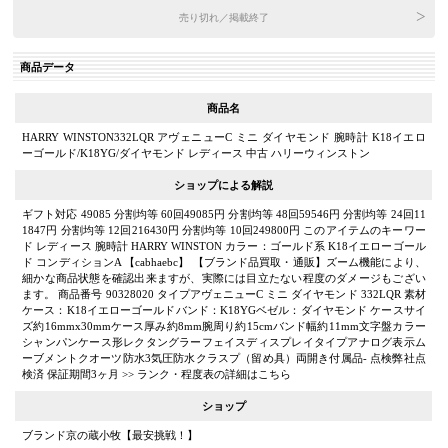
売り切れ／掲載終了
商品データ
商品名
HARRY WINSTON332LQR アヴェニューC ミニ ダイヤモンド 腕時計 K18イエロ
ーゴールド/K18YG/ダイヤモンド レディース 中古 ハリーウィンストン
ショップによる解説
ギフト対応 49085 分割均等 60回49085円 分割均等 48回59546円 分割均等 24回11
1847円 分割均等 12回216430円 分割均等 10回249800円 このアイテムのキーワー
ド レディース 腕時計 HARRY WINSTON カラー：ゴールド系 K18イエローゴール
ド コンディションA 【cabhaebc】 【ブランド品買取・通販】ズーム機能により、
細かな商品状態を確認出来ますが、実際には目立たない程度のダメージもござい
ます。 商品番号 90328020 タイプアヴェニューC ミニ ダイヤモンド 332LQR 素材
ケース：K18イエローゴールドバンド：K18YGベゼル：ダイヤモンド ケースサイ
ズ約16mmx30mmケース厚み約8mm腕周り約15cmバンド幅約11mm文字盤カラー
シャンパンケース形レクタングラーフェイスディスプレイタイプアナログ表示ム
ーブメントクオーツ防水3気圧防水クラスプ（留め具）両開き付属品- 点検弊社点
検済 保証期間3ヶ月 >> ランク・程度表の詳細はこちら
ショップ
ブランド京の蔵小牧【最安挑戦！】