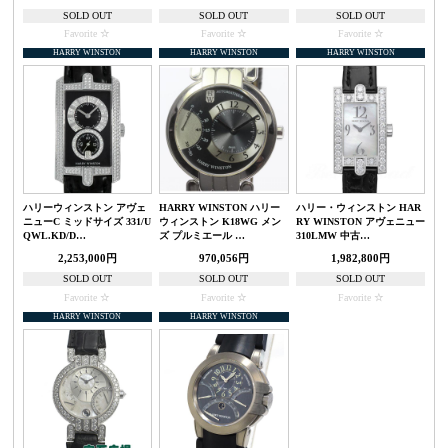
SOLD OUT
SOLD OUT
SOLD OUT
Favorite
Favorite
Favorite
HARRY WINSTON
HARRY WINSTON
HARRY WINSTON
ハリーウィンストン アヴェ
HARRY WINSTON ハリー
ハリー・ウィンストン HAR
ニューC ミッドサイズ 331/U
ウィンストン K18WG メン
RY WINSTON アヴェニュー
QWL.KD/D…
ズ プルミエール …
310LMW 中古…
2,253,000円
970,056円
1,982,800円
SOLD OUT
SOLD OUT
SOLD OUT
Favorite
Favorite
Favorite
HARRY WINSTON
HARRY WINSTON