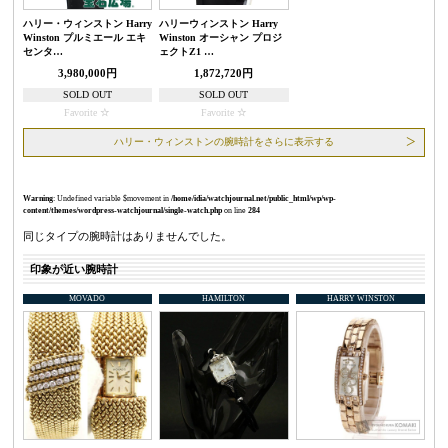
ハリー・ウィンストン Harry
ハリーウィンストン Harry
Winston プルミエール エキ
Winston オーシャン プロジ
センタ…
ェクトZ1 …
3,980,000円
1,872,720円
SOLD OUT
SOLD OUT
Favorite
Favorite
ハリー・ウィンストンの腕時計をさらに表示する
Warning
: Undefined variable $movement in
/home/idia/watchjournal.net/public_html/wp/wp-
content/themes/wordpress-watchjournal/single-watch.php
on line
284
同じタイプの腕時計はありませんでした。
印象が近い腕時計
MOVADO
HAMILTON
HARRY WINSTON