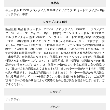
商品名
チュードル TUDOR クロノタイム 79260P クロノグラフ SS オートマ タイガー B番
リッチタイム 中古
ショップによる解説
製品仕様 商品名 チュードル TUDOR クロノタイム 79260P クロノグラ
フ SS オートマ タイガー B番 【中古】 ブランド チュードル TUDOR モ
デル クロノタイム 型番 79260P ムーブメント オートマ 素材／材質 SS 文字盤
イエロー 機能/特徴 クロノグラフ ケース幅(mm) 約40mm（リューズ含まず） 腕
周り(cm) 約17.5cm 日差(平置) +7 付属品 当店オリジナルBOX その他商品説明 国
際サービス保証書 2011/6/10 ラグに若干の薄傷、ベゼルに少しあたりはありま
すが全体的に綺麗な状態です B984※※※ NYGSZ 程度 A 程度表記について N
未使用品。金融新品になります。付属品はすべてそろっていますが、付属に日
付記入がある場合がございます。 S 新品同様。箱・保証書・説明書などの付属
品がない場合がございます。 A 微笑〜小傷のみの、非常に程度の良い商品で
す。(仕上げされた商品もふくまれます) AB 多少の小〜中傷がありますが、程度
の良い商品です。（仕上げた商品もふくまれます） B 小〜中傷がかなり見受け
られる商品です。 C 小〜中傷が多く、大傷も見受けられる商品です。 ご注意事
項 モニターの発色の具合によって実際のものと色が異なる場合がございます。ご
了承ください。
ショップ
リッチタイム
ブランド