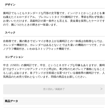
デザイン
腕時計でもっともスタンダードな円形の文字盤です。インパクトとかっこよさとを兼
ね備えたイエローダイアル。 ブレスレットタイプの腕時計です。季節を問わず快適に
お使いいただけます。高級時計の第一条件とも言える、貴金属を採用したケースです
ので、腕につけたときの輝きが一味違います。
スペック
自動巻です。腕の動きでゼンマイが巻き上がる腕時計との一体感は自動巻ならでは。
カレンダー機能付き。カレンダーはあるとないとでは大違いの機能の一つです。クロ
ノグラフ機能付き。いわゆるストップウォッチ機能です。
コンディション
中古（USED）の腕時計です。中古、というとネガティブな印象もありますが、腕時
計ではヴィンテージやアンティークと呼ばれ、希少性のためプレミア価格になること
もしばしばあります。各ブランドが主戦場と位置づけている価格帯の腕時計です。人
気商品のため売り切れとなっています。同様の商品をお探しください。
売り切れ／掲載終了
商品データ