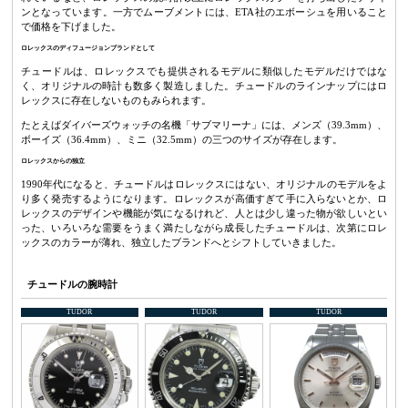
ンとなっています。一方でムーブメントには、ETA社のエボーシュを用いること
で価格を下げました。
ロレックスのディフュージョンブランドとして
チュードルは、ロレックスでも提供されるモデルに類似したモデルだけではな
く、オリジナルの時計も数多く製造しました。チュードルのラインナップにはロ
レックスに存在しないものもみられます。
たとえばダイバーズウォッチの名機「サブマリーナ」には、メンズ（39.3mm）、
ボーイズ（36.4mm）、ミニ（32.5mm）の三つのサイズが存在します。
ロレックスからの独立
1990年代になると、チュードルはロレックスにはない、オリジナルのモデルをよ
り多く発売するようになります。ロレックスが高価すぎて手に入らないとか、ロ
レックスのデザインや機能が気になるけれど、人とは少し違った物が欲しいとい
った、いろいろな需要をうまく満たしながら成長したチュードルは、次第にロレ
ックスのカラーが薄れ、独立したブランドへとシフトしていきました。
チュードルの腕時計
TUDOR
TUDOR
TUDOR