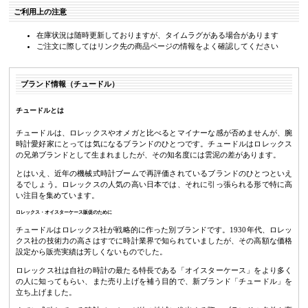
ご利用上の注意
在庫状況は随時更新しておりますが、タイムラグがある場合があります
ご注文に際してはリンク先の商品ページの情報をよく確認してください
ブランド情報（チュードル）
チュードルとは
チュードルは、ロレックスやオメガと比べるとマイナーな感が否めませんが、腕
時計愛好家にとっては気になるブランドのひとつです。チュードルはロレックス
の兄弟ブランドとして生まれましたが、その知名度には雲泥の差があります。
とはいえ、近年の機械式時計ブームで再評価されているブランドのひとつといえ
るでしょう。ロレックスの人気の高い日本では、それに引っ張られる形で特に高
い注目を集めています。
ロレックス・オイスターケース販促のために
チュードルはロレックス社が戦略的に作った別ブランドです。1930年代、ロレッ
クス社の技術力の高さはすでに時計業界で知られていましたが、その高額な価格
設定から販売実績は芳しくないものでした。
ロレックス社は自社の時計の最たる特長である「オイスターケース」をより多く
の人に知ってもらい、また売り上げを補う目的で、新ブランド「チュードル」を
立ち上げました。