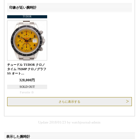
印象が近い腕時計
TUDOR
チュードル TUDOR クロノ
タイム 79260P クロノグラフ
SS オート…
328,000円
SOLD OUT
Favorite
さらに表示する
Update 2018/01/23
by
watchjournal-admin
表示した腕時計