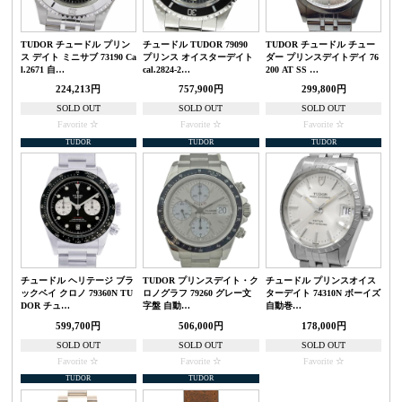
TUDOR チュードル プリン
チュードル TUDOR 79090
TUDOR チュードル チュー
ス デイト ミニサブ 73190 Ca
プリンス オイスターデイト
ダー プリンスデイトデイ 76
l.2671 自…
cal.2824-2…
200 AT SS …
224,213円
757,900円
299,800円
SOLD OUT
SOLD OUT
SOLD OUT
Favorite
Favorite
Favorite
TUDOR
TUDOR
TUDOR
チュードル ヘリテージ ブラ
TUDOR プリンスデイト・ク
チュードル プリンスオイス
ックベイ クロノ 79360N TU
ロノグラフ 79260 グレー文
ターデイト 74310N ボーイズ
DOR チュ…
字盤 自動…
自動巻…
599,700円
506,000円
178,000円
SOLD OUT
SOLD OUT
SOLD OUT
Favorite
Favorite
Favorite
TUDOR
TUDOR