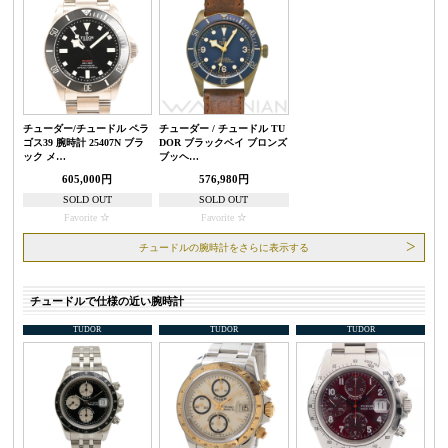
チューダー/チュードル ペラ
チューダー / チュードル TU
ゴス39 腕時計 25407N ブラ
DOR ブラックベイ ブロンズ
ック メ…
ブッヘ…
605,000円
576,980円
SOLD OUT
SOLD OUT
Favorite
Favorite
チュードルの腕時計をさらに表示する
チュードルで仕様の近い腕時計
TUDOR
TUDOR
TUDOR