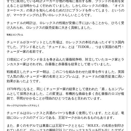
すでに成功している時計メーカーが他の地域に進出する際、ブランドの名前を変
えることは当時からよく行われていました。しかしロレックスの場合、「オイス
ターケース」の良さを知らしめるためだけにブランドを作ってしまう、というの
が、マーケティングの上手いロレックスらしいところです。
チュードルの時計は、ロレックスの性能が安価に手にはいることから、ひろく受
け入れられ、ロレックスの販売促進に大きく貢献しました。
社名とエンブレム
チュードルがターゲットとした市場は、ロレックスの本社のあったイギリス国内
でした。ブランド名とした「チュードル」とは「TUDOR」、つまり英国の名門・
チューダー家の名前です。
15世紀にイングランド全土を巻き込んだ薔薇戦争時、対立していたヨーク家とラ
ンカスター家はそれぞれ、白薔薇と赤薔薇を紋章として使っていました。
戦後成立したチューダー朝は、この二つを組み合わせた紋章を作りました。英国
で人気の高いチューダー家の名前とエンブレムは、チュードルの販売促進に高い
効果があったようです。
1970年代になると、同じくチューダー家の紋章として使われた「盾」もエンブレ
ムとして採用されました。この変更は、有機的な曲線を多く含む薔薇のロゴが複
雑で、手間がかかることが理由のひとつであると言われています。
ロレックスよりもロレックスらしく
チュードルはロレックスと共通のパーツを数多く使用しています。たとえば、竜
頭にロレックスのアイコンである、王冠マークがみられるものもあります。
また、多くのモデルでは裏蓋には王冠マークとともに「ROLEX」の名前が刻印さ
れているなど、ロレックスの腕時計以上にロレックスカラーを打ち出したデザイ