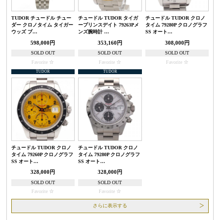
TUDOR チュードル チュー
チュードル TUDOR タイガ
チュードル TUDOR クロノ
ダー クロノタイム タイガー
ープリンスデイト 79263Pメ
タイム 79280P クロノグラフ
ウッズ ブ…
ンズ腕時計 …
SS オート…
598,000円
353,160円
308,000円
SOLD OUT
SOLD OUT
SOLD OUT
Favorite
Favorite
Favorite
TUDOR
TUDOR
チュードル TUDOR クロノ
チュードル TUDOR クロノ
タイム 79260P クロノグラフ
タイム 79280P クロノグラフ
SS オート…
SS オート…
328,000円
328,000円
SOLD OUT
SOLD OUT
Favorite
Favorite
さらに表示する