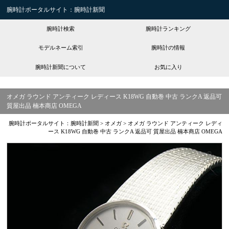
腕時計ポータルサイト：腕時計新聞
腕時計検索
腕時計ランキング
モデルネーム索引
腕時計の情報
腕時計新聞について
お気に入り
オメガ ラウンド アンティーク レディース K18WG 自動巻 中古 ランクA 返品可
質屋出品 楠本商店 OMEGA
腕時計ポータルサイト：腕時計新聞
>
オメガ
>
オメガ ラウンド アンティーク レディ
ース K18WG 自動巻 中古 ランクA 返品可 質屋出品 楠本商店 OMEGA