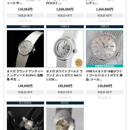
ィース 中…
PIAGET …
レディ…
150,984円
1,698,000円
1,460,000円
SOLD OUT
SOLD OUT
SOLD OUT
Favorite
Favorite
Favorite
OMEGA
OMEGA
OMEGA
オメガ ラウンド アンティー
オメガ ホワイトゴールド ラ
OMEGA オメガ 18金ホワイ
ク レディース K18WG 自動
ウンド カットガラス Ref.71
トゴールド/カットガラス 美
巻 中古 …
1.1294 …
品 /メーカ…
148,000円
198,000円
238,000円
SOLD OUT
SOLD OUT
SOLD OUT
Favorite
Favorite
Favorite
BUCHERER
ROLEX