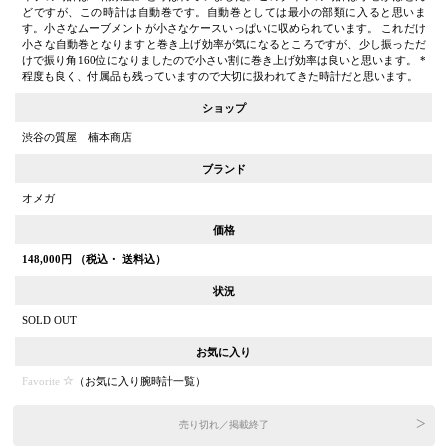
どですが、この時計は自動巻です。自動巻としては最小の部類に入ると思いま
す。小さなムーブメントが小さなケースいっぱいに収められています。 これだけ
小さな自動巻となりますと巻き上げ効率が気になるところですが、少し振っただ
けで振り角160位になりましたので小さい割に巻き上げ効率は良いと思います。 *
程度も良く、付属品も残っていますので大切に扱われてきた時計だと思います。
ショップ
渋谷の質屋 楠本商店
ブランド
オメガ
価格
148,000
円 （税込・ 送料込）
状況
SOLD OUT
お気に入り
Favorite
（
お気に入り腕時計一覧
）
売り切れ／掲載終了