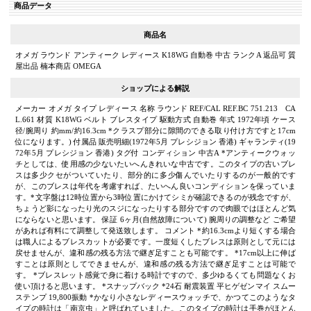
商品データ
商品名
オメガ ラウンド アンティーク レディース K18WG 自動巻 中古 ランクA 返品可 質
屋出品 楠本商店 OMEGA
ショップによる解説
メーカー オメガ タイプ レディース 名称 ラウンド REF/CAL REF.BC 751.213 CA
L.661 材質 K18WG ベルト ブレスタイプ 駆動方式 自動巻 年式 1972年頃 ケース
径/腕周り 約mm/約16.3cm *クラスプ部分に隙間のできる取り付け方ですと17cm
位になります。) 付属品 販売明細(1972年5月 プレシジョン 香港) ギャランティ(19
72年5月 プレシジョン 香港) タグ付 コンディション 中古A *アンティークウォッ
チとしては、使用感の少ないたいへんきれいな中古です。このタイプの古いブレ
スは多少クセがついていたり、部分的に多少傷んでいたりするのが一般的です
が、このブレスは年代を考慮すれば、たいへん良いコンディションを保っていま
す。*文字盤は12時位置から3時位置にかけてシミが確認できるのが残念ですが、
ちょうど影になったり光のスジになったりする部分ですので肉眼ではほとんど気
にならないと思います。 保証 6ヶ月(自然故障について) 腕周りの調整など ご希望
があれば有料にて調整して発送致します。 コメント *約16.3cmより短くする場合
は職人によるブレスカットが必要です。一度短くしたブレスは原則として元には
戻せませんが、違和感の残る方法で継ぎ足すことも可能です。 *17cm以上に伸ば
すことは原則としてできませんが、違和感の残る方法で継ぎ足すことは可能で
す。 *ブレスレット感覚で身に着ける時計ですので、多少ゆるくても問題なくお
使い頂けると思います。 *スナップバック *24石 耐震装置 平ヒゲゼンマイ スムー
ステンプ 19,800振動 *かなり小さなレディースウォッチで、かつてこのようなタ
イプの時計は「南京虫」と呼ばれていました。このタイプの時計は手巻がほとん