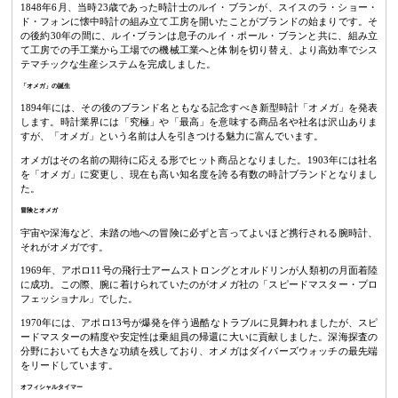
1848年6月、当時23歳であった時計士のルイ・ブランが、スイスのラ・ショー・
ド・フォンに懐中時計の組み立て工房を開いたことがブランドの始まりです。そ
の後約30年の間に、ルイ･ブランは息子のルイ・ポール・ブランと共に、組み立
て工房での手工業から工場での機械工業へと体制を切り替え、より高効率でシス
テマチックな生産システムを完成しました。
「オメガ」の誕生
1894年には、その後のブランド名ともなる記念すべき新型時計「オメガ」を発表
します。時計業界には「究極」や「最高」を意味する商品名や社名は沢山ありま
すが、「オメガ」という名前は人を引きつける魅力に富んでいます。
オメガはその名前の期待に応える形でヒット商品となりました。1903年には社名
を「オメガ」に変更し、現在も高い知名度を誇る有数の時計ブランドとなりまし
た。
冒険とオメガ
宇宙や深海など、未踏の地への冒険に必ずと言ってよいほど携行される腕時計、
それがオメガです。
1969年、アポロ11号の飛行士アームストロングとオルドリンが人類初の月面着陸
に成功。この際、腕に着けられていたのがオメガ社の「スピードマスター・プロ
フェッショナル」でした。
1970年には、アポロ13号が爆発を伴う過酷なトラブルに見舞われましたが、スピ
ードマスターの精度や安定性は乗組員の帰還に大いに貢献しました。深海探査の
分野においても大きな功績を残しており、オメガはダイバーズウォッチの最先端
をリードしています。
オフィシャルタイマー