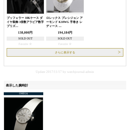
ブッフェラー 18Kケース ダ
ロレックス プレシジョン ア
イヤ装飾 3倍数アラビア数字
ーモンド K18WG 手巻き レ
プリズ…
ディース …
138,000円
194,184円
SOLD OUT
SOLD OUT
Favorite
Favorite
さらに表示する
Update 2017/11/17
by
watchjournal-admin
表示した腕時計
OMEGA