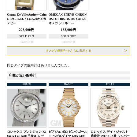
Omega De Ville Andrew Grim
OMEGA GENEVE CHRON
a Ref.511.0377 Cal.620オメガ
OSTOP Ref.146.009 Cal.920
デビ…
オメガ ジュネー…
228,000円
188,000円
SOLD OUT
SOLD OUT
Favorite
Favorite
オメガの腕時計をさらに表示する
同じタイプの腕時計はありませんでした。
印象が近い腕時計
ROLEX
PIAGET
ROLEX
ロレックス プレシジョン K1
ピアジェ ポロ ピンクゴール
ロレックス デイトジャスト
8WG Cal.1400 手巻き レデ
ド ベゼルダイヤ G0A36031
腕時計 79179G A番 シルバー