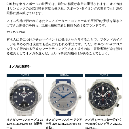
0.01秒を争うスポーツの世界では、時計の精度が非常に重視されます。オメガは
オリンピックの公式計時を何度も任され、スポーツ･タイミングの世界でも計測の
限界に挑み続けています。
スイス各地で行われてきたクロノメーター・コンクールで圧倒的な実績を築き上
げてきた開発力を持ち、現在も技術革新と挑戦を続けるブランドです。
ブランディングの妙
有名人に身につけさせたりイベントに登場させたりすることで、ブランドのイメ
ージを高めるのは現在でも盛んに行われる手法です。ただ、昨今のSNSやブログ
を使って行われる空虚なマーケティングと大きく違うのは、冒険者達が命を預け
る道具としてオメガを選んだ、という事実の裏付けがあることでしょう。
オメガの腕時計
OMEGA
OMEGA
OMEGA
オメガ シーマスタープロ 21
オメガ シーマスター アクア
オメガ シーマスターダイバ
2.30.41.20.01.003 SS 自動巻
テラ 220.12.41.21.06.001 SS
ー300Mクロノグラフ 212.30.
中古
自動…
42.50.01…