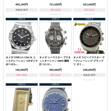
490,200円
765,600円
663,600円
SOLD OUT
ON SALE
ON SALE
Favorite
Favorite
Favorite
OMEGA
OMEGA
OMEGA
オメガ OMEGA 1566.56 コ
オメガ シーマスター プラネ
オメガ スピードマスター マ
ンステレーション 12Pダイヤ
ットオーシャン 600M 腕時
ーク2 レーシング グランプ
4Pベゼル…
計 215.32…
リ ダイ…
100,980円
989,000円
698,000円
ON SALE
ON SALE
SOLD OUT
Favorite
Favorite
Favorite
OMEGA
OMEGA