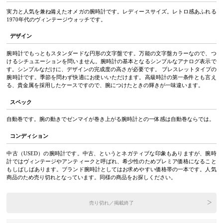
実力と人気を兼ね備えたオメガの腕時計です。レディースサイズ。レトロ感あふれる
1970年代のヴィンテージウォッチです。
デザイン
腕時計でもっともスタンダードな円形の文字盤です。万能の文字盤カラーなので、つ
けるシチュエーションを問いません。腕時計の基本となるシンプルなアナログ表示で
す。シンプルなだけに、デザインの完成度の高さが必要です。 ブレスレットタイプの
腕時計です。季節を問わず快適にお使いいただけます。高級時計の第一条件とも言え
る、貴金属を採用したケースですので、腕につけたときの輝きが一味違います。
スペック
自動巻です。腕の動きでゼンマイが巻き上がる腕時計との一体感は自動巻ならでは。
コンディション
中古（USED）の腕時計です。中古、というとネガティブな印象もありますが、腕時
計ではヴィンテージやアンティークと呼ばれ、希少性のためプレミア価格になること
もしばしばあります。ブランド腕時計としてはお求めやすい価格帯の一本です。人気
商品のため売り切れとなっています。同様の商品をお探しください。
売り切れ／掲載終了