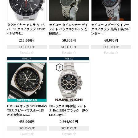
タグホイヤー カレラ キャリ
セイコー タイムソナー デイ
セイコー スピードタイマー
バー16 クロノグラフ CV201
デイト バックスケルトン 分
クロノグラフ 黒馬 日英カレ
4.BA0794…
解掃除…
ンダー …
218,000円
58,000円
68,000円
SOLD OUT
SOLD OUT
SOLD OUT
Favorite
Favorite
Favorite
OMEGA
ROLEX
OMEGA オメガ SPEEDMAS
ロレックス 3年保証 デイト
TER スピードマスター125
ナ Ref.16520 ブラック （RO
オメガ創立125…
LEX Dayt…
458,000円
2,264,920円
SOLD OUT
SOLD OUT
Favorite
Favorite