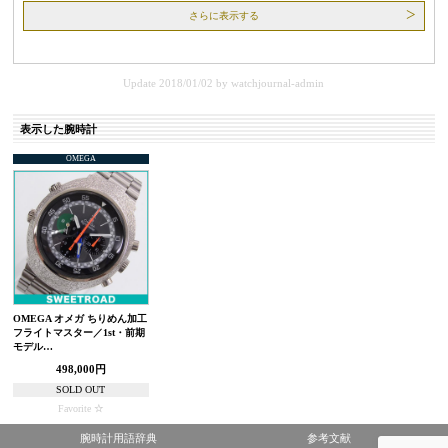
さらに表示する
Update 2018/01/02
by
watchjournal-admin
表示した腕時計
OMEGA
OMEGA オメガ ちりめん加工
フライトマスター／1st・前期
モデル…
498,000円
SOLD OUT
Favorite
腕時計用語辞典
参考文献