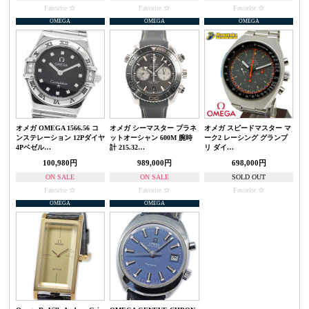
Favorite
Favorite
Favorite
OMEGA
OMEGA
OMEGA
オメガ OMEGA 1566.56 コ
オメガ シーマスター プラネ
オメガ スピードマスター マ
ンステレーション 12Pダイヤ
ットオーシャン 600M 腕時
ーク2 レーシング グランプ
4Pベゼル…
計 215.32…
リ ダイ…
100,980円
989,000円
698,000円
ON SALE
ON SALE
SOLD OUT
Favorite
Favorite
Favorite
OMEGA
OMEGA