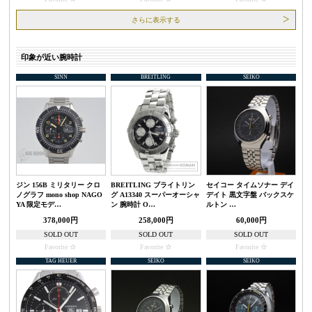
さらに表示する
印象が近い腕時計
SINN
BREITLING
SEIKO
ジン 156B ミリタリー クロ
BREITLING ブライトリン
セイコー タイムソナー デイ
ノグラフ mono shop NAGO
グ A13340 スーパーオーシャ
デイト 黒文字盤 バックスケ
YA 限定モデ…
ン 腕時計 O…
ルトン …
378,000円
258,000円
60,000円
SOLD OUT
SOLD OUT
SOLD OUT
Favorite
Favorite
Favorite
TAG HEUER
SEIKO
SEIKO