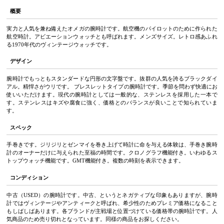
概要
実力と人気を兼ね備えたオメガの腕時計です。航空機のパイロットのために作られた
航空時計。アビエーションウォッチとも呼ばれます。メンズサイズ。レトロ感あふれ
る1970年代のヴィンテージウォッチです。
デザイン
腕時計でもっともスタンダードな円形の文字盤です。抜群の人気を誇るブラックダイ
アル。精悍さがウリです。 ブレスレットタイプの腕時計です。季節を問わず快適にお
使いいただけます。現代の腕時計としては一般的な、ステンレスを採用した一本で
す。ステンレスはキズや腐食に強く、価格とのバランスが良いことで知られていま
す。
スペック
手巻きです。ジリジリとゼンマイを巻き上げて時計に命を与える体験は、手巻き腕時
計のオーナーだけに与えられた至福の時間です。クロノグラフ機能付き。いわゆるス
トップウォッチ機能です。GMT機能付き。複数の時刻を表示できます。
コンディション
中古（USED）の腕時計です。中古、というとネガティブな印象もありますが、腕時
計ではヴィンテージやアンティークと呼ばれ、希少性のためプレミア価格になること
もしばしばあります。各ブランドが主戦場と位置づけている価格帯の腕時計です。人
気商品のため売り切れとなっています。同様の商品をお探しください。