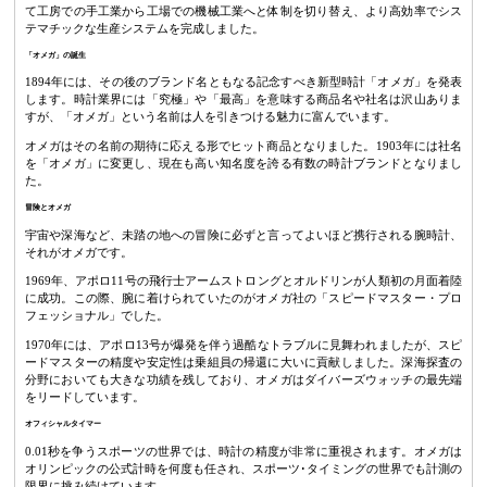
て工房での手工業から工場での機械工業へと体制を切り替え、より高効率でシス
テマチックな生産システムを完成しました。
「オメガ」の誕生
1894年には、その後のブランド名ともなる記念すべき新型時計「オメガ」を発表
します。時計業界には「究極」や「最高」を意味する商品名や社名は沢山ありま
すが、「オメガ」という名前は人を引きつける魅力に富んでいます。
オメガはその名前の期待に応える形でヒット商品となりました。1903年には社名
を「オメガ」に変更し、現在も高い知名度を誇る有数の時計ブランドとなりまし
た。
冒険とオメガ
宇宙や深海など、未踏の地への冒険に必ずと言ってよいほど携行される腕時計、
それがオメガです。
1969年、アポロ11号の飛行士アームストロングとオルドリンが人類初の月面着陸
に成功。この際、腕に着けられていたのがオメガ社の「スピードマスター・プロ
フェッショナル」でした。
1970年には、アポロ13号が爆発を伴う過酷なトラブルに見舞われましたが、スピ
ードマスターの精度や安定性は乗組員の帰還に大いに貢献しました。深海探査の
分野においても大きな功績を残しており、オメガはダイバーズウォッチの最先端
をリードしています。
オフィシャルタイマー
0.01秒を争うスポーツの世界では、時計の精度が非常に重視されます。オメガは
オリンピックの公式計時を何度も任され、スポーツ･タイミングの世界でも計測の
限界に挑み続けています。