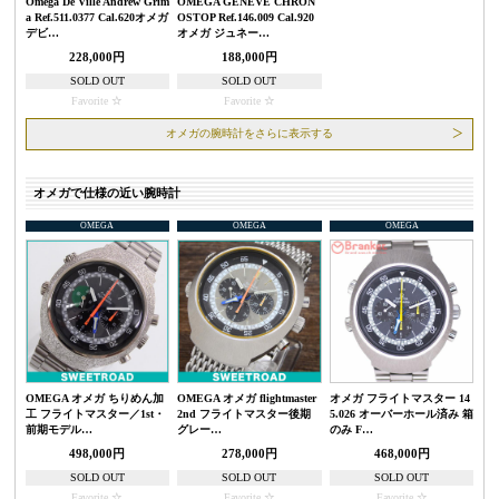
Omega De Ville Andrew Grim
OMEGA GENEVE CHRON
a Ref.511.0377 Cal.620オメガ
OSTOP Ref.146.009 Cal.920
デビ…
オメガ ジュネー…
228,000円
188,000円
SOLD OUT
SOLD OUT
Favorite
Favorite
オメガの腕時計をさらに表示する
オメガで仕様の近い腕時計
OMEGA
OMEGA
OMEGA
OMEGA オメガ ちりめん加
OMEGA オメガ flightmaster
オメガ フライトマスター 14
工 フライトマスター／1st・
2nd フライトマスター後期
5.026 オーバーホール済み 箱
前期モデル…
グレー…
のみ F…
498,000円
278,000円
468,000円
SOLD OUT
SOLD OUT
SOLD OUT
Favorite
Favorite
Favorite