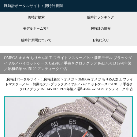
腕時計ポータルサイト：腕時計新聞
腕時計検索
腕時計ランキング
モデルネーム索引
腕時計の情報
腕時計新聞について
お気に入り
OMEGA オメガ ちりめん加工 フライトマスター／1st・前期モデル ブラックダ
イヤル／パイロットケース Cal.910／手巻きクロノグラフ Ref.145.013 1970年製
／昭和45年 w-15129 アンティーク 中古
腕時計ポータルサイト：腕時計新聞
>
オメガ
>
OMEGA オメガ ちりめん加工 フライ
トマスター／1st・前期モデル ブラックダイヤル／パイロットケース Cal.910／手巻き
クロノグラフ Ref.145.013 1970年製／昭和45年 w-15129 アンティーク 中古