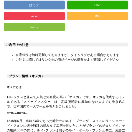
はてブ
LINE
Pocket
RSS
feedly
ご利用上の注意
在庫状況は随時更新しておりますが、タイムラグがある場合があります
ご注文に際してはリンク先の商品ページの情報をよく確認してください
ブランド情報（オメガ）
オメガとは
ロレックスと並んで人気と知名度の高い「オメガ」です。オメガを代表するモデ
ルである「スピードマスター」は、高級腕時計に興味のない人までも巻き込ん
で、日本国内で一大ブームを巻き起こしました。
手工業から機械工業へ
1848年6月、当時23歳であった時計士のルイ・ブランが、スイスのラ・ショー・
ド・フォンに懐中時計の組み立て工房を開いたことがブランドの始まりです。そ
の後約30年の間に、ルイ･ブランは息子のルイ・ポール・ブランと共に、組み立