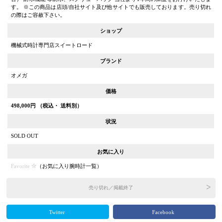
す。 ※この商品は店頭/自社サイト及び他サイトでも販売しております。売り切れ
の際はご容赦下さい。
ショップ
機械式時計専門店スイートロード
ブランド
オメガ
価格
498,000
円 （税込・ 送料別）
状況
SOLD OUT
お気に入り
Favorite
（
お気に入り腕時計一覧
）
売り切れ／掲載終了
Twitter
Facebook