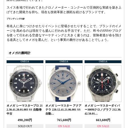
スイス各地で行われてきたクロノメーター・コンクールで圧倒的な実績を築き上
げてきた開発力を持ち、現在も技術革新と挑戦を続けるブランドです。
ブランディングの妙
有名人に身につけさせたりイベントに登場させたりすることで、ブランドのイメ
ージを高めるのは現在でも盛んに行われる手法です。ただ、昨今のSNSやブログ
を使って行われる空虚なマーケティングと大きく違うのは、冒険者達が命を預け
る道具としてオメガを選んだ、という事実の裏付けがあることでしょう。
オメガの腕時計
OMEGA
OMEGA
OMEGA
オメガ シーマスタープロ 21
オメガ シーマスター アクア
オメガ シーマスターダイバ
2.30.41.20.01.003 SS 自動巻
テラ 220.12.41.21.06.001 SS
ー300Mクロノグラフ 212.30.
中古
自動…
42.50.01…
490,200円
765,600円
663,600円
SOLD OUT
ON SALE
ON SALE