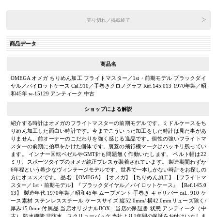
売り切れ／掲載終了
商品データ
商品名
OMEGA オメガ ちりめん加工 フライトマスター／1st・前期モデル ブラックダイ
ヤル／パイロットケース Cal.910／手巻きクロノグラフ Ref.145.013 1970年製／昭
和45年 w-15129 アンティーク 中古
ショップによる解説
紹介する時計はオメガのフライトマスターの前期モデルです。ミドルケースをち
りめん加工した面白い時計です。今までこういった加工をした時計は見た事があ
りません。前オーナーのこだわりを強く感じる逸品です。個性の強いフライトマ
スターの前期に拍車をかけた個体です。裏蓋の飛行機マークはハッキリ残ってい
ます。 インナー回転ベゼルやGMT針も問題無く作動いたします。 ベルト幅は22
ミリ。スポーツタイプのオメガ純正ブレスが装着されています。 製造期間わずか
6年程という希少なヴィンテージモデルです。世界で一本しかない時計をお探しの
方にオススメです。 品名 【OMEGA】【オメガ】【ちりめん加工】【フライトマ
スター／1st・前期モデル】『ブラックダイヤル／パイロットケース』【Ref.145.0
13】 製造年代 1970年製／昭和45年 ムーブメント 手巻き キャリバー cal.. 910 ケ
ース素材 ステンレススチール ケースサイズ 縦52.0mm/ 横42.0mmリューズ除く/
厚み15.0mm 付属品 当店オリジナルBOX 当店の保証書 状態 アンティーク（中
古） 防水機能 非防水、スクリューバック 当社より1年間の保証をお付けいたしま