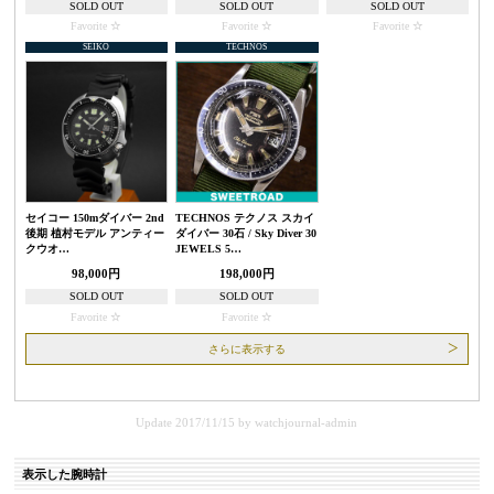
SOLD OUT
SOLD OUT
SOLD OUT
Favorite
Favorite
Favorite
SEIKO
TECHNOS
セイコー 150mダイバー 2nd
TECHNOS テクノス スカイ
後期 植村モデル アンティー
ダイバー 30石 / Sky Diver 30
クウオ…
JEWELS 5…
98,000円
198,000円
SOLD OUT
SOLD OUT
Favorite
Favorite
さらに表示する
Update 2017/11/15
by
watchjournal-admin
表示した腕時計