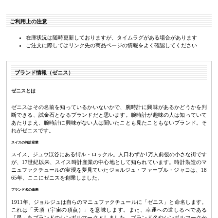
ご利用上の注意
在庫状況は随時更新しておりますが、タイムラグがある場合があります
ご注文に際してはリンク先の商品ページの情報をよく確認してください
ブランド情報（ゼニス）
ゼニスとは
ゼニスはその名前を知っているかいないかで、腕時計に興味があるかどうかを判
断できる、試金石となるブランドだと思います。腕時計が趣味の人は知っていて
あたりまえ、腕時計に興味がない人は聞いたことも見たこともないブランド。そ
れがゼニスです。
スイスの時計産業
スイス、ジュウ渓谷にある街ル・ロックル。人口わずか1万人前後の小さな街です
が、17世紀以来、スイス時計産業の中心地として知られています。時計製造のマ
ニュファクチュールの実現を夢見ていたジョルジュ・ファーブル・ジャコは、18
65年、ここにゼニスを創業しました。
ブランド名の由来
1911年、ジョルジュは自らのマニュファクチュールに「ゼニス」と命名します。
これは「天頂（宇宙の頂点）」を意味します。また、幸運への道しるべである
「星」をブランドのシンボルマークとしました。ブランド名やシンボルマークか