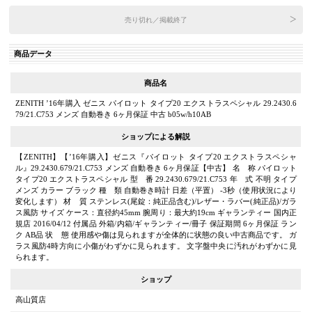
売り切れ／掲載終了
商品データ
商品名
ZENITH ’16年購入 ゼニス パイロット タイプ20 エクストラスペシャル 29.2430.6
79/21.C753 メンズ 自動巻き 6ヶ月保証 中古 b05w/h10AB
ショップによる解説
【ZENITH】【’16年購入】ゼニス『パイロット タイプ20 エクストラスペシャ
ル』29.2430.679/21.C753 メンズ 自動巻き 6ヶ月保証【中古】 名 称 パイロット
タイプ20 エクストラスペシャル 型 番 29.2430.679/21.C753 年 式 不明 タイプ
メンズ カラー ブラック 種 類 自動巻き時計 日差（平置） -3秒（使用状況により
変化します） 材 質 ステンレス(尾錠：純正品含む)/レザー・ラバー(純正品)/ガラ
ス風防 サイズ ケース：直径約45mm 腕周り：最大約19cm ギャランティー 国内正
規店 2016/04/12 付属品 外箱/内箱/ギャランティー/冊子 保証期間 6ヶ月保証 ラン
ク AB品 状 態 使用感や傷は見られますが全体的に状態の良い中古商品です。 ガ
ラス風防4時方向に小傷がわずかに見られます。 文字盤中央に汚れがわずかに見
られます。
ショップ
高山質店