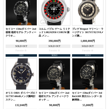
セイコー 150mダイバー 2nd
コルム バブル ゲーム リミテ
ブレゲ Breguet マリーン・ラ
後期 植村モデル アンティー
ッド L082/02958 CORUM 新
ージデイト 5817ST/92/5V8メ
クウオ…
品 メン…
ンズ腕…
98,000円
398,000円
1,080,000円
SOLD OUT
SOLD OUT
SOLD OUT
Favorite
Favorite
Favorite
ORIS
SEIKO
SEIKO
オリス ORIS ダイバーズ65 7
セイコー 150mダイバー 2nd
セイコー 150mダイバー 3rd
33/7707/4064Rメンズ腕時計
植村モデル アンティークウ
Ref.6309 英日カレンダー 分
ステン…
オッチ …
解掃除…
132,840円
98,000円
55,000円