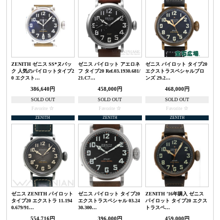
ZENITH ゼニス SS*ヌバッ
ゼニス パイロット アエロネ
ゼニス パイロット タイプ20
ク 人気のパイロットタイプ2
フ タイプ20 Ref.03.1930.681/
エクストラスペシャルブロ
0 エクスト…
21.C7…
ンズ 29.2…
386,640円
458,000円
468,000円
SOLD OUT
SOLD OUT
SOLD OUT
Favorite
Favorite
Favorite
ZENITH
ZENITH
ZENITH
ゼニス ZENITH パイロット
ゼニス パイロット タイプ20
ZENITH ’16年購入 ゼニス
タイプ20 エクストラ 11.194
エクストラスペシャル 03.24
パイロット タイプ20 エクス
0.679/91…
30.300…
トラスペ…
554,716円
396,000円
459,000円