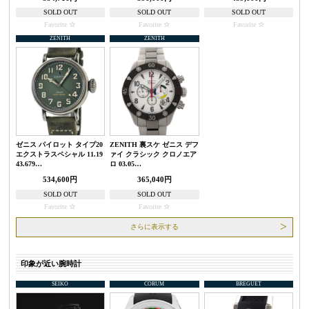
SOLD OUT
SOLD OUT
SOLD OUT
Favorite
Favorite
Favorite
ZENITH
ZENITH
ゼニス パイロット タイプ20
ZENITH 裏スケ ゼニス デフ
エクストラスペシャル 11.19
ァイ クラシック クロノエア
43.679…
ロ 03.05…
534,600円
365,040円
SOLD OUT
SOLD OUT
Favorite
Favorite
さらに表示する
印象が近い腕時計
SEIKO
CORUM
BREGUET