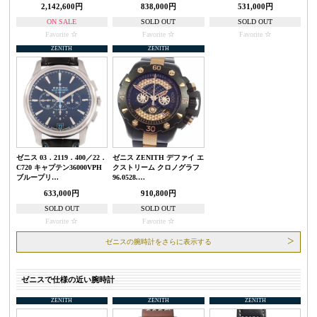
2,142,600円
838,000円
531,000円
ON SALE
SOLD OUT
SOLD OUT
Favorite
Favorite
Favorite
ZENITH
ZENITH
ゼニス 03．2119．400／22．
ゼニス ZENITH デファイ エ
C720 キャプテン36000VPH
クストリーム クロノグラフ
ブループリ…
96.0528.…
633,000円
910,800円
SOLD OUT
SOLD OUT
Favorite
Favorite
ゼニスの腕時計をさらに表示する
ゼニスで仕様の近い腕時計
ZENITH
ZENITH
ZENITH