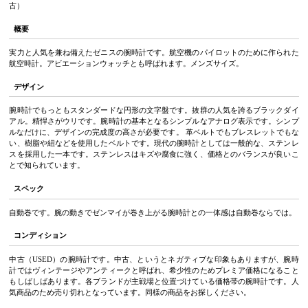
古）
概要
実力と人気を兼ね備えたゼニスの腕時計です。航空機のパイロットのために作られた
航空時計。アビエーションウォッチとも呼ばれます。メンズサイズ。
デザイン
腕時計でもっともスタンダードな円形の文字盤です。抜群の人気を誇るブラックダイ
アル。精悍さがウリです。腕時計の基本となるシンプルなアナログ表示です。シンプ
ルなだけに、デザインの完成度の高さが必要です。 革ベルトでもブレスレットでもな
い、樹脂や紐などを使用したベルトです。現代の腕時計としては一般的な、ステンレ
スを採用した一本です。ステンレスはキズや腐食に強く、価格とのバランスが良いこ
とで知られています。
スペック
自動巻です。腕の動きでゼンマイが巻き上がる腕時計との一体感は自動巻ならでは。
コンディション
中古（USED）の腕時計です。中古、というとネガティブな印象もありますが、腕時
計ではヴィンテージやアンティークと呼ばれ、希少性のためプレミア価格になること
もしばしばあります。各ブランドが主戦場と位置づけている価格帯の腕時計です。人
気商品のため売り切れとなっています。同様の商品をお探しください。