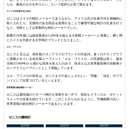
らも、最高のものを作りたい、という気持ちが見て取れます。
アメリカ式生産方式と拡大
ゼニスはスイスの時計メーカーでありながら、アメリカ式の生産方式を積極的に
取り入れたり、互換性のある部品を使用することで修理可能な時計の生産を行う
など、当時としては革新的な時計メーカーでした。
創業の10年後には総従業員が1,000名を超える大規模メーカーへと発展し、瞬く間
にスイスを代表する大手時計ブランドとなりました。
エル・プリメロ
ゼニスと言えば、高性能クロノグラフがブランドの代名詞。多くのクロノグラフ
に搭載されている自社製ムーブメント「エル・プリメロ」の完成度は高く、誕生
当初の1969年から僅かな改良を加えたのみで、現在もなお世界最高峰の自動巻ク
ロノグラフムーブメントとして君臨しています。
エル・プリメロの存在は、ゼニスをその名にふさわしい「究極」「頂点」のブラ
ンドとして位置づけているといえます。
世界屈指の総合時計メーカー
ゼニスは最先端のクオーツ時計を発表する一方で、現在もクラシカル・ポケット
ウォッチの生産を続けています。このことからわかるように、守備範囲の広い、
世界屈指の総合時計メーカーであるといえます。
ゼニスの腕時計
ZENITH
ZENITH
ZENITH