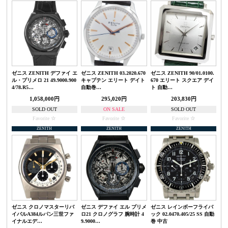
ゼニス ZENITH デファイ エ
ゼニス ZENITH 03.2020.670
ゼニス ZENITH 90/01.0100.
ル・プリメロ 21 49.9000.900
キャプテン エリート デイト
670 エリート スクエア デイ
4/78.R5…
自動巻…
ト 自動…
1,058,000円
295,020円
203,830円
SOLD OUT
ON SALE
SOLD OUT
Favorite
Favorite
Favorite
ZENITH
ZENITH
ZENITH
ゼニス クロノマスターリバ
ゼニス デファイ エル プリメ
ゼニス レインボーフライバ
イバルA384ルパン三世ファ
ロ21 クロノグラフ 腕時計 4
ック 02.0470.405/25 SS 自動
イナルエデ…
9.9000…
巻 中古