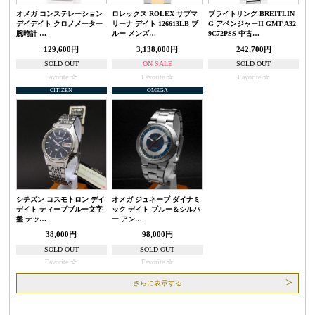
オメガ コンステレーション
ロレックス ROLEX サブマ
ブライトリング BREITLIN
デイデイト クロノメーター
リーナ デイト 126613LB ブ
G アベンジャーII GMT A32
腕時計 …
ルー メンズ…
9C72PSS 中古…
129,600円
3,138,000円
242,700円
SOLD OUT
ON SALE
SOLD OUT
Favorite
Favorite
Favorite
CITIZEN
OMEGA
シチズン コスモトロン デイ
オメガ ジュネーブ ダイナミ
デイト ディープブルー文字
ック デイト ブルー＆シルバ
盤 デッ…
ー アン…
38,000円
98,000円
SOLD OUT
SOLD OUT
Favorite
Favorite
さらに表示する