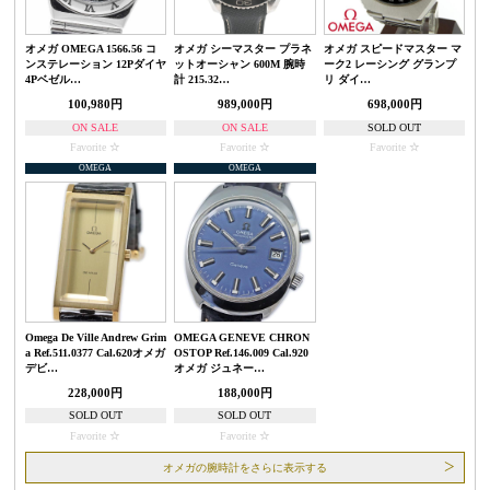
オメガ OMEGA 1566.56 コ
オメガ シーマスター プラネ
オメガ スピードマスター マ
ンステレーション 12Pダイヤ
ットオーシャン 600M 腕時
ーク2 レーシング グランプ
4Pベゼル…
計 215.32…
リ ダイ…
100,980円
989,000円
698,000円
ON SALE
ON SALE
SOLD OUT
Favorite
Favorite
Favorite
OMEGA
OMEGA
Omega De Ville Andrew Grim
OMEGA GENEVE CHRON
a Ref.511.0377 Cal.620オメガ
OSTOP Ref.146.009 Cal.920
デビ…
オメガ ジュネー…
228,000円
188,000円
SOLD OUT
SOLD OUT
Favorite
Favorite
オメガの腕時計をさらに表示する