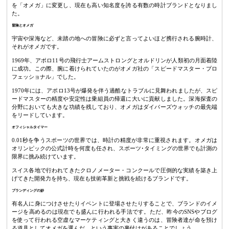
を「オメガ」に変更し、現在も高い知名度を誇る有数の時計ブランドとなりまし
た。
冒険とオメガ
宇宙や深海など、未踏の地への冒険に必ずと言ってよいほど携行される腕時計、
それがオメガです。
1969年、アポロ11号の飛行士アームストロングとオルドリンが人類初の月面着陸
に成功。この際、腕に着けられていたのがオメガ社の「スピードマスター・プロ
フェッショナル」でした。
1970年には、アポロ13号が爆発を伴う過酷なトラブルに見舞われましたが、スピ
ードマスターの精度や安定性は乗組員の帰還に大いに貢献しました。深海探査の
分野においても大きな功績を残しており、オメガはダイバーズウォッチの最先端
をリードしています。
オフィシャルタイマー
0.01秒を争うスポーツの世界では、時計の精度が非常に重視されます。オメガは
オリンピックの公式計時を何度も任され、スポーツ･タイミングの世界でも計測の
限界に挑み続けています。
スイス各地で行われてきたクロノメーター・コンクールで圧倒的な実績を築き上
げてきた開発力を持ち、現在も技術革新と挑戦を続けるブランドです。
ブランディングの妙
有名人に身につけさせたりイベントに登場させたりすることで、ブランドのイメ
ージを高めるのは現在でも盛んに行われる手法です。ただ、昨今のSNSやブログ
を使って行われる空虚なマーケティングと大きく違うのは、冒険者達が命を預け
る道具としてオメガを選んだ、という事実の裏付けがあることでしょう。