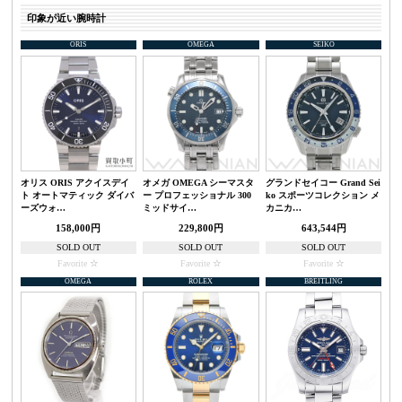
印象が近い腕時計
ORIS
OMEGA
SEIKO
オリス ORIS アクイスデイ
オメガ OMEGA シーマスタ
グランドセイコー Grand Sei
ト オートマティック ダイバ
ー プロフェッショナル 300
ko スポーツコレクション メ
ーズウォ…
ミッドサイ…
カニカ…
158,000円
229,800円
643,544円
SOLD OUT
SOLD OUT
SOLD OUT
Favorite
Favorite
Favorite
OMEGA
ROLEX
BREITLING