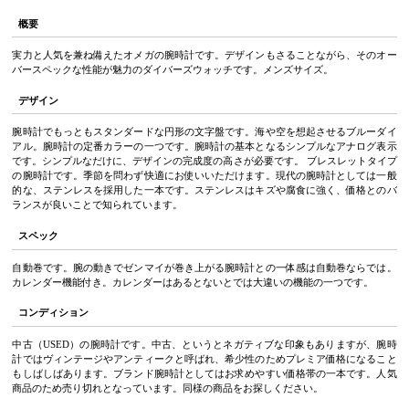
概要
実力と人気を兼ね備えたオメガの腕時計です。デザインもさることながら、そのオー
バースペックな性能が魅力のダイバーズウォッチです。メンズサイズ。
デザイン
腕時計でもっともスタンダードな円形の文字盤です。海や空を想起させるブルーダイ
アル。腕時計の定番カラーの一つです。腕時計の基本となるシンプルなアナログ表示
です。シンプルなだけに、デザインの完成度の高さが必要です。 ブレスレットタイプ
の腕時計です。季節を問わず快適にお使いいただけます。現代の腕時計としては一般
的な、ステンレスを採用した一本です。ステンレスはキズや腐食に強く、価格とのバ
ランスが良いことで知られています。
スペック
自動巻です。腕の動きでゼンマイが巻き上がる腕時計との一体感は自動巻ならでは。
カレンダー機能付き。カレンダーはあるとないとでは大違いの機能の一つです。
コンディション
中古（USED）の腕時計です。中古、というとネガティブな印象もありますが、腕時
計ではヴィンテージやアンティークと呼ばれ、希少性のためプレミア価格になること
もしばしばあります。ブランド腕時計としてはお求めやすい価格帯の一本です。人気
商品のため売り切れとなっています。同様の商品をお探しください。