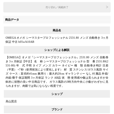
売り切れ／掲載終了
商品データ
商品名
OMEGA オメガ シーマスタープロフェッショナル 2531.80 メンズ 自動巻き 3ヶ月
保証 中古 b05w/h10AB
ショップによる解説
【OMEGA】オメガ『シーマスタープロフェッショナル』2531.80 メンズ 自動巻
き 3ヶ月保証【中古】 名 称 シーマスタープロフェッショナル 型 番 2531.80(2
531-80) 年 式 不明 タイプ メンズ カラー ネイビー 種 類 自動巻き時計 日差
（平置） +7秒（使用状況により変化します） 材 質 ステンレス/ガラス風防 サイ
ズ ケース：直径約41mm 腕周り：最大約20cm ギャランティー なし 付属品 外箱/
内箱/冊子 保証期間 3ヶ月保証 ランク AB品 状 態 使用感や傷は見られますが全
体的に状態の良い中古商品です。 ガラス風防の3時方向中央に小傷がわずかに見
られますが、肉眼では気にならない程度です。
ショップ
高山質店
ブランド