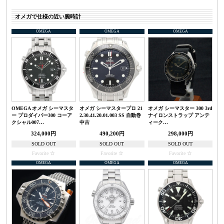
オメガで仕様の近い腕時計
OMEGA
OMEGA
OMEGA
OMEGA オメガ シーマスタ
オメガ シーマスタープロ 21
オメガ シーマスター 300 3rd
ー プロダイバー300 コーア
2.30.41.20.01.003 SS 自動巻
ナイロンストラップ アンテ
クシャル007…
中古
ィーク…
324,000円
490,200円
298,000円
SOLD OUT
SOLD OUT
SOLD OUT
Favorite
Favorite
Favorite
OMEGA
OMEGA
OMEGA