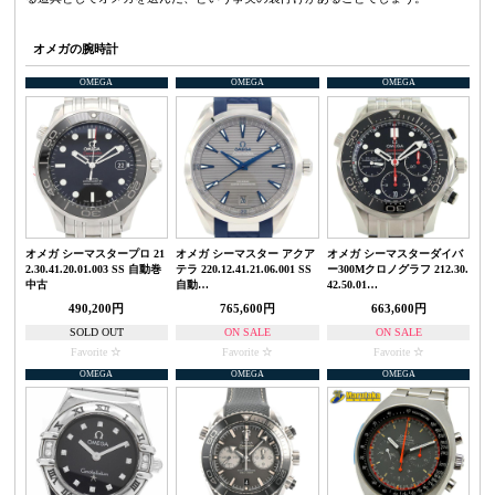
オメガの腕時計
OMEGA
OMEGA
OMEGA
オメガ シーマスタープロ 21
オメガ シーマスター アクア
オメガ シーマスターダイバ
2.30.41.20.01.003 SS 自動巻
テラ 220.12.41.21.06.001 SS
ー300Mクロノグラフ 212.30.
中古
自動…
42.50.01…
490,200円
765,600円
663,600円
SOLD OUT
ON SALE
ON SALE
Favorite
Favorite
Favorite
OMEGA
OMEGA
OMEGA