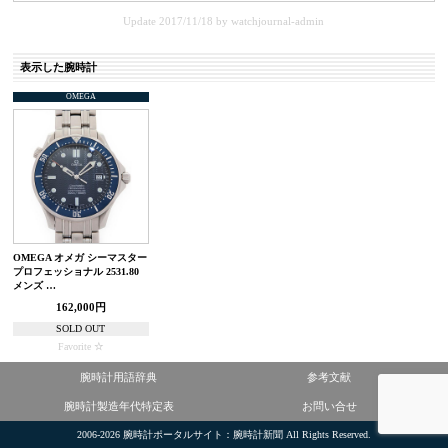
Update 2017/11/18
by
watchjournal-admin
表示した腕時計
OMEGA
OMEGA オメガ シーマスター
プロフェッショナル 2531.80
メンズ …
162,000円
SOLD OUT
Favorite
腕時計用語辞典
参考文献
腕時計製造年代特定表
お問い合せ
2006-2026
腕時計ポータルサイト：腕時計新聞
All Rights Reserved.