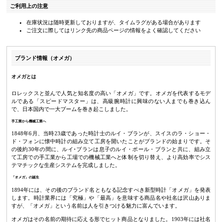
ご利用上の注意
在庫状況は随時更新しておりますが、タイムラグがある場合があります
ご注文に際してはリンク先の商品ページの情報をよく確認してください
ブランド情報（オメガ）
オメガとは
ロレックスと並んで人気と知名度の高い「オメガ」です。オメガを代表するモデ
ルである「スピードマスター」は、高級腕時計に興味のない人までも巻き込ん
で、日本国内で一大ブームを巻き起こしました。
手工業から機械工業へ
1848年6月、当時23歳であった時計士のルイ・ブランが、スイスのラ・ショー・
ド・フォンに懐中時計の組み立て工房を開いたことがブランドの始まりです。そ
の後約30年の間に、ルイ･ブランは息子のルイ・ポール・ブランと共に、組み立
て工房での手工業から工場での機械工業へと体制を切り替え、より高効率でシス
テマチックな生産システムを完成しました。
「オメガ」の誕生
1894年には、その後のブランド名ともなる記念すべき新型時計「オメガ」を発表
します。時計業界には「究極」や「最高」を意味する商品名や社名は沢山ありま
すが、「オメガ」という名前は人を引きつける魅力に富んでいます。
オメガはその名前の期待に応える形でヒット商品となりました。1903年には社名