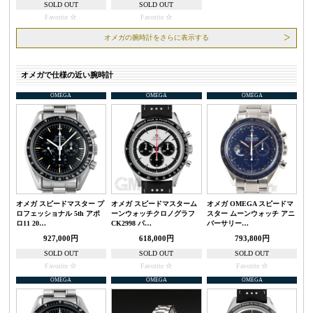
SOLD OUT
SOLD OUT
Favorite
Favorite
オメガの腕時計をさらに表示する
オメガで仕様の近い腕時計
OMEGA
OMEGA
OMEGA
オメガ スピードマスター プ
オメガ スピードマスターム
オメガ OMEGA スピードマ
ロフェッショナル 5th アポ
ーンウォッチクロノグラフ
スター ムーンウォッチ アニ
ロ11 20…
CK2998 パ…
バーサリー…
927,000円
618,000円
793,800円
SOLD OUT
SOLD OUT
SOLD OUT
Favorite
Favorite
Favorite
OMEGA
OMEGA
OMEGA