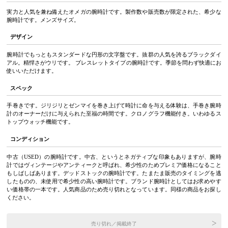
実力と人気を兼ね備えたオメガの腕時計です。製作数や販売数が限定された、希少な
腕時計です。メンズサイズ。
デザイン
腕時計でもっともスタンダードな円形の文字盤です。抜群の人気を誇るブラックダイ
アル。精悍さがウリです。 ブレスレットタイプの腕時計です。季節を問わず快適にお
使いいただけます。
スペック
手巻きです。ジリジリとゼンマイを巻き上げて時計に命を与える体験は、手巻き腕時
計のオーナーだけに与えられた至福の時間です。クロノグラフ機能付き。いわゆるス
トップウォッチ機能です。
コンディション
中古（USED）の腕時計です。中古、というとネガティブな印象もありますが、腕時
計ではヴィンテージやアンティークと呼ばれ、希少性のためプレミア価格になること
もしばしばあります。デッドストックの腕時計です。たまたま販売のタイミングを逃
したものの、未使用で希少性の高い腕時計です。ブランド腕時計としてはお求めやす
い価格帯の一本です。人気商品のため売り切れとなっています。同様の商品をお探し
ください。
売り切れ／掲載終了