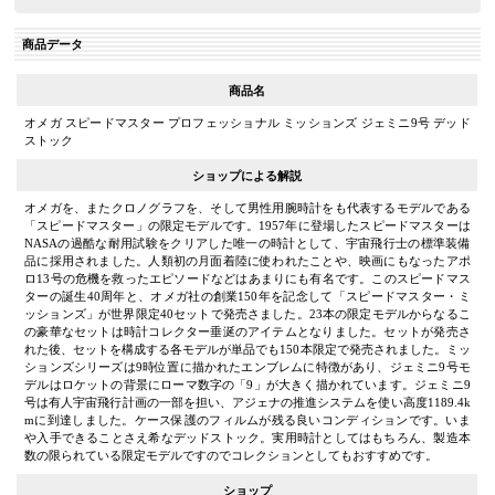
商品データ
商品名
オメガ スピードマスター プロフェッショナル ミッションズ ジェミニ9号 デッド
ストック
ショップによる解説
オメガを、またクロノグラフを、そして男性用腕時計をも代表するモデルである
「スピードマスター」の限定モデルです。1957年に登場したスピードマスターは
NASAの過酷な耐用試験をクリアした唯一の時計として、宇宙飛行士の標準装備
品に採用されました。人類初の月面着陸に使われたことや、映画にもなったアポ
ロ13号の危機を救ったエピソードなどはあまりにも有名です。このスピードマス
ターの誕生40周年と、オメガ社の創業150年を記念して「スピードマスター・ミ
ッションズ」が世界限定40セットで発売さました。23本の限定モデルからなるこ
の豪華なセットは時計コレクター垂涎のアイテムとなりました。セットが発売さ
れた後、セットを構成する各モデルが単品でも150本限定で発売されました。ミッ
ションズシリーズは9時位置に描かれたエンブレムに特徴があり、ジェミニ9号モ
デルはロケットの背景にローマ数字の「9」が大きく描かれています。ジェミニ9
号は有人宇宙飛行計画の一部を担い、アジェナの推進システムを使い高度1189.4k
mに到達しました。ケース保護のフィルムが残る良いコンディションです。いま
や入手できることさえ希なデッドストック。実用時計としてはもちろん、製造本
数の限られている限定モデルですのでコレクションとしてもおすすめです。
ショップ