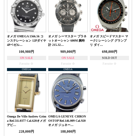
オメガ OMEGA 1566.56 コ
オメガ シーマスター プラネ
オメガ スピードマスター マ
ンステレーション 12Pダイヤ
ットオーシャン 600M 腕時
ーク2 レーシング グランプ
4Pベゼル…
計 215.32…
リ ダイ…
100,980円
989,000円
698,000円
ON SALE
ON SALE
SOLD OUT
Favorite
Favorite
Favorite
OMEGA
OMEGA
Omega De Ville Andrew Grim
OMEGA GENEVE CHRON
a Ref.511.0377 Cal.620オメガ
OSTOP Ref.146.009 Cal.920
デビ…
オメガ ジュネー…
228,000円
188,000円