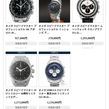
オメガ スピードマスター プ
オメガ スピードマスター プ
オメガ スピードマスター ム
ロフェッショナル 5th アポ
ロフェッショナル ミッショ
ーンウォッチ クロノグラフ
ロ11 20…
ンズ ア…
311.32.…
927,000円
278,000円
1,293,000円
SOLD OUT
SOLD OUT
SOLD OUT
Favorite
Favorite
Favorite
OMEGA
OMEGA
オメガ スピードマスター 19
オメガ OMEGA スピードマ
57トリロジー 60周年リミテ
スター 東京2020 リミテッド
ッドエデ…
522.30.42…
1,173,000円
1,134,000円
SOLD OUT
SOLD OUT