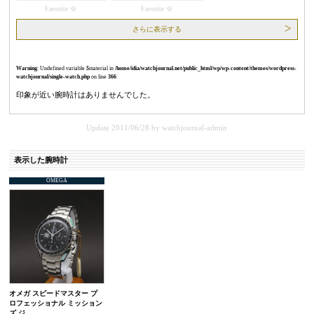
Favorite
Favorite
さらに表示する
Warning
: Undefined variable $material in
/home/idia/watchjournal.net/public_html/wp/wp-content/themes/wordpress-
watchjournal/single-watch.php
on line
366
印象が近い腕時計はありませんでした。
Update 2011/06/28
by
watchjournal-admin
表示した腕時計
OMEGA
オメガ スピードマスター プ
ロフェッショナル ミッション
ズ ジ…