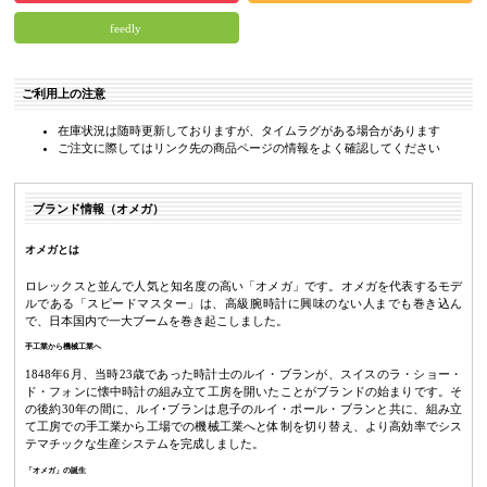
feedly
ご利用上の注意
在庫状況は随時更新しておりますが、タイムラグがある場合があります
ご注文に際してはリンク先の商品ページの情報をよく確認してください
ブランド情報（オメガ）
オメガとは
ロレックスと並んで人気と知名度の高い「オメガ」です。オメガを代表するモデ
ルである「スピードマスター」は、高級腕時計に興味のない人までも巻き込ん
で、日本国内で一大ブームを巻き起こしました。
手工業から機械工業へ
1848年6月、当時23歳であった時計士のルイ・ブランが、スイスのラ・ショー・
ド・フォンに懐中時計の組み立て工房を開いたことがブランドの始まりです。そ
の後約30年の間に、ルイ･ブランは息子のルイ・ポール・ブランと共に、組み立
て工房での手工業から工場での機械工業へと体制を切り替え、より高効率でシス
テマチックな生産システムを完成しました。
「オメガ」の誕生