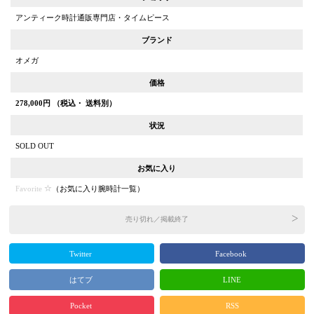
アンティーク時計通販専門店・タイムピース
ブランド
オメガ
価格
278,000
円 （税込・ 送料別）
状況
SOLD OUT
お気に入り
Favorite
（
お気に入り腕時計一覧
）
売り切れ／掲載終了
Twitter
Facebook
はてブ
LINE
Pocket
RSS