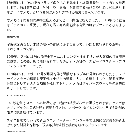
1894年には、その後のブランド名ともなる記念すべき新型時計「オメガ」を発表
します。時計業界には「究極」や「最高」を意味する商品名や社名は沢山ありま
すが、「オメガ」という名前は人を引きつける魅力に富んでいます。
オメガはその名前の期待に応える形でヒット商品となりました。1903年には社名
を「オメガ」に変更し、現在も高い知名度を誇る有数の時計ブランドとなりまし
た。
冒険とオメガ
宇宙や深海など、未踏の地への冒険に必ずと言ってよいほど携行される腕時計、
それがオメガです。
1969年、アポロ11号の飛行士アームストロングとオルドリンが人類初の月面着陸
に成功。この際、腕に着けられていたのがオメガ社の「スピードマスター・プロ
フェッショナル」でした。
1970年には、アポロ13号が爆発を伴う過酷なトラブルに見舞われましたが、スピ
ードマスターの精度や安定性は乗組員の帰還に大いに貢献しました。深海探査の
分野においても大きな功績を残しており、オメガはダイバーズウォッチの最先端
をリードしています。
オフィシャルタイマー
0.01秒を争うスポーツの世界では、時計の精度が非常に重視されます。オメガは
オリンピックの公式計時を何度も任され、スポーツ･タイミングの世界でも計測の
限界に挑み続けています。
スイス各地で行われてきたクロノメーター・コンクールで圧倒的な実績を築き上
げてきた開発力を持ち、現在も技術革新と挑戦を続けるブランドです。