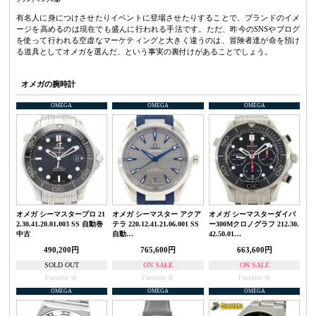
ブランディングの妙
有名人に身につけさせたりイベントに登場させたりすることで、ブランドのイメ
ージを高めるのは現在でも盛んに行われる手法です。ただ、昨今のSNSやブログ
を使って行われる空虚なマーケティングと大きく違うのは、冒険者達が命を預け
る道具としてオメガを選んだ、という事実の裏付けがあることでしょう。
オメガの腕時計
OMEGA
OMEGA
OMEGA
オメガ シーマスタープロ 21
オメガ シーマスター アクア
オメガ シーマスターダイバ
2.30.41.20.01.003 SS 自動巻
テラ 220.12.41.21.06.001 SS
ー300Mクロノグラフ 212.30.
中古
自動…
42.50.01…
490,200円
765,600円
663,600円
SOLD OUT
ON SALE
ON SALE
Favorite
Favorite
Favorite
OMEGA
OMEGA
OMEGA