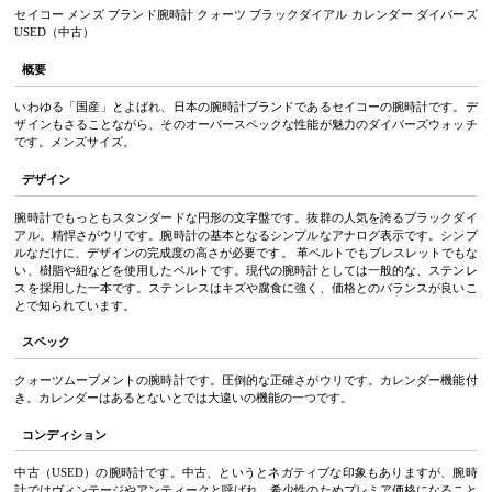
セイコー メンズ ブランド腕時計 クォーツ ブラックダイアル カレンダー ダイバーズ
USED（中古）
概要
いわゆる「国産」とよばれ、日本の腕時計ブランドであるセイコーの腕時計です。デ
ザインもさることながら、そのオーバースペックな性能が魅力のダイバーズウォッチ
です。メンズサイズ。
デザイン
腕時計でもっともスタンダードな円形の文字盤です。抜群の人気を誇るブラックダイ
アル。精悍さがウリです。腕時計の基本となるシンプルなアナログ表示です。シンプ
ルなだけに、デザインの完成度の高さが必要です。 革ベルトでもブレスレットでもな
い、樹脂や紐などを使用したベルトです。現代の腕時計としては一般的な、ステンレ
スを採用した一本です。ステンレスはキズや腐食に強く、価格とのバランスが良いこ
とで知られています。
スペック
クォーツムーブメントの腕時計です。圧倒的な正確さがウリです。カレンダー機能付
き。カレンダーはあるとないとでは大違いの機能の一つです。
コンディション
中古（USED）の腕時計です。中古、というとネガティブな印象もありますが、腕時
計ではヴィンテージやアンティークと呼ばれ、希少性のためプレミア価格になること