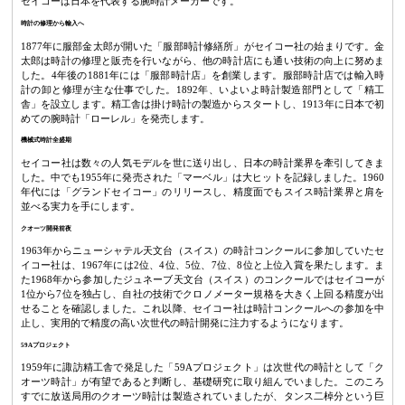
セイコーは日本を代表する腕時計メーカーです。
時計の修理から輸入へ
1877年に服部金太郎が開いた「服部時計修繕所」がセイコー社の始まりです。金
太郎は時計の修理と販売を行いながら、他の時計店にも通い技術の向上に努めま
した。4年後の1881年には「服部時計店」を創業します。服部時計店では輸入時
計の卸と修理が主な仕事でした。1892年、いよいよ時計製造部門として「精工
舎」を設立します。精工舎は掛け時計の製造からスタートし、1913年に日本で初
めての腕時計「ローレル」を発売します。
機械式時計全盛期
セイコー社は数々の人気モデルを世に送り出し、日本の時計業界を牽引してきま
した。中でも1955年に発売された「マーベル」は大ヒットを記録しました。1960
年代には「グランドセイコー」のリリースし、精度面でもスイス時計業界と肩を
並べる実力を手にします。
クオーツ開発前夜
1963年からニューシャテル天文台（スイス）の時計コンクールに参加していたセ
イコー社は、1967年には2位、4位、5位、7位、8位と上位入賞を果たします。ま
た1968年から参加したジュネーブ天文台（スイス）のコンクールではセイコーが
1位から7位を独占し、自社の技術でクロノメーター規格を大きく上回る精度が出
せることを確認しました。これ以降、セイコー社は時計コンクールへの参加を中
止し、実用的で精度の高い次世代の時計開発に注力するようになります。
59Aプロジェクト
1959年に諏訪精工舎で発足した「59Aプロジェクト」は次世代の時計として「ク
オーツ時計」が有望であると判断し、基礎研究に取り組んでいました。このころ
すでに放送局用のクオーツ時計は製造されていましたが、タンス二棹分という巨