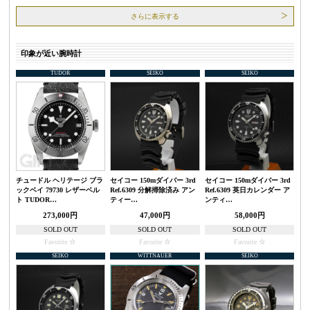
さらに表示する
印象が近い腕時計
TUDOR
SEIKO
SEIKO
チュードル ヘリテージ ブラ
セイコー 150mダイバー 3rd
セイコー 150mダイバー 3rd
ックベイ 79730 レザーベル
Ref.6309 分解掃除済み アン
Ref.6309 英日カレンダー ア
ト TUDOR…
ティー…
ンティ…
273,000円
47,000円
58,000円
SOLD OUT
SOLD OUT
SOLD OUT
Favorite
Favorite
Favorite
SEIKO
WITTNAUER
SEIKO