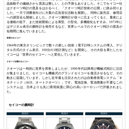
晶振動子の繊細さから普及は難しい、との予測もありました。そこでセイコー社
はクオーツ時計の普及をはかるべく、「クオーツ時計技術の公開」に踏み切りま
した。一方で消費者向けに大量の広告宣伝活動を展開し、同時に販売店、修理店
への講習会も開催しました。クオーツ腕時計が徐々に広まってくると、量産によ
る価格の低下、また技術開発による薄型、小型化、多機能化もすすみ、1973年に
はデジタル表示の腕時計を発売するなど、世界レベルでのクオーツ時計の普及が
短期間に進んでいきました。
世界のセイコー
1964年の東京オリンピックで数々の新しい技術（電子計時システムの導入、デジ
タル方式のタイム表示、100分の1秒計測など）を開発し、その大役を果たしたセ
イコーは「世界のセイコー」へと変化していきます。
クオーツ以降のセイコー
クオーツは一時的に世界を席巻しましたが、1990年代以降再び機械式時計に注目
が集まりました。セイコーも機械式のグランドセイコーを復活させるなど、その
動きに追随しています。しかし近年最も注目されたのは自動巻発電システム「キ
ネティック（AGS、オートクオーツ）」です。電池交換、電池廃棄が不要なこの
システムは、日本よりも先に環境保護に関心の高いヨーロッパで評価されまし
た。
セイコーの腕時計
SEIKO
SEIKO
SEIKO