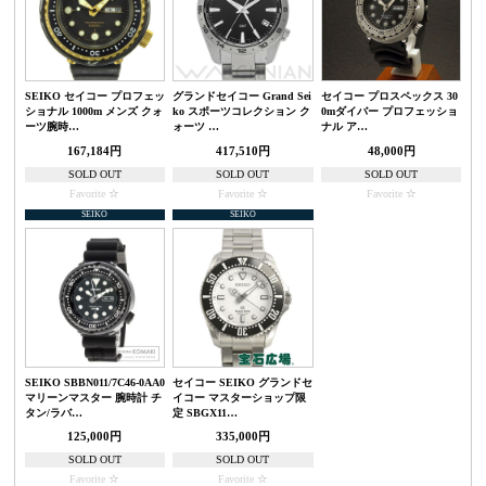
SEIKO セイコー プロフェッ
グランドセイコー Grand Sei
セイコー プロスペックス 30
ショナル 1000m メンズ クォ
ko スポーツコレクション ク
0mダイバー プロフェッショ
ーツ腕時…
ォーツ …
ナル ア…
167,184円
417,510円
48,000円
SOLD OUT
SOLD OUT
SOLD OUT
Favorite
Favorite
Favorite
SEIKO
SEIKO
SEIKO SBBN011/7C46-0AA0
セイコー SEIKO グランドセ
マリーンマスター 腕時計 チ
イコー マスターショップ限
タン/ラバ…
定 SBGX11…
125,000円
335,000円
SOLD OUT
SOLD OUT
Favorite
Favorite