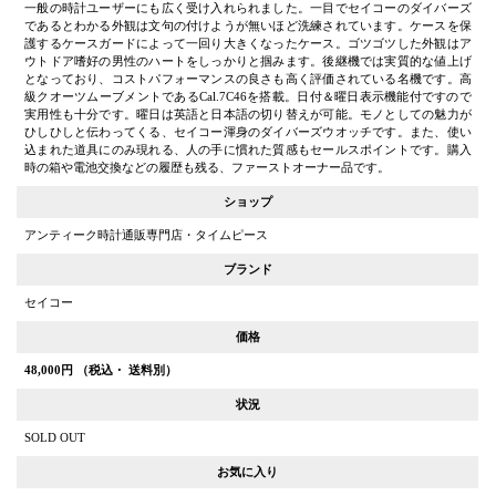
一般の時計ユーザーにも広く受け入れられました。一目でセイコーのダイバーズ
であるとわかる外観は文句の付けようが無いほど洗練されています。ケースを保
護するケースガードによって一回り大きくなったケース。ゴツゴツした外観はア
ウトドア嗜好の男性のハートをしっかりと掴みます。後継機では実質的な値上げ
となっており、コストパフォーマンスの良さも高く評価されている名機です。高
級クオーツムーブメントであるCal.7C46を搭載。日付＆曜日表示機能付ですので
実用性も十分です。曜日は英語と日本語の切り替えが可能。モノとしての魅力が
ひしひしと伝わってくる、セイコー渾身のダイバーズウオッチです。また、使い
込まれた道具にのみ現れる、人の手に慣れた質感もセールスポイントです。購入
時の箱や電池交換などの履歴も残る、ファーストオーナー品です。
ショップ
アンティーク時計通販専門店・タイムピース
ブランド
セイコー
価格
48,000
円 （税込・ 送料別）
状況
SOLD OUT
お気に入り