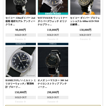
セイコー 150mダイバー 2nd
WITTNAUER ウィットナー
セイコー ダイバー プロフェ
後期 植村モデル アンティー
ダイバーズウォッチ オリジ
ッショナル 600m 6159-7010
クウオ…
ナルブラッ…
分解掃…
98,000円
118,000円
138,000円
SOLD OUT
SOLD OUT
SOLD OUT
Favorite
Favorite
Favorite
HAMILTON
OMEGA
HAMILTON／ハミルトン ミ
オメガ シーマスター 300 3rd
リタリーウォッチ／軍用時
ナイロンストラップ アンテ
計 ブロード…
ィーク…
158,000円
298,000円
SOLD OUT
SOLD OUT
Favorite
Favorite