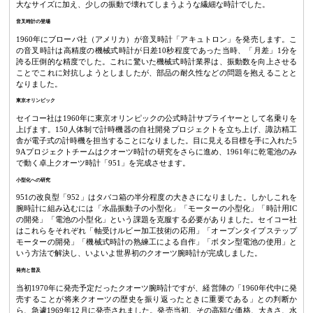
大なサイズに加え、少しの振動で壊れてしまうような繊細な時計でした。
音叉時計の登場
1960年にブローバ社（アメリカ）が音叉時計「アキュトロン」を発売します。こ
の音叉時計は高精度の機械式時計が日差10秒程度であった当時、「月差」1分を
誇る圧倒的な精度でした。これに驚いた機械式時計業界は、振動数を向上させる
ことでこれに対抗しようとしましたが、部品の耐久性などの問題を抱えることと
なりました。
東京オリンピック
セイコー社は1960年に東京オリンピックの公式時計サプライヤーとして名乗りを
上げます。150人体制で計時機器の自社開発プロジェクトを立ち上げ、諏訪精工
舎が電子式の計時機を担当することになりました。目に見える目標を手に入れた5
9Aプロジェクトチームはクオーツ時計の研究をさらに進め、1961年に乾電池のみ
で動く卓上クオーツ時計「951」を完成させます。
小型化への研究
951の改良型「952」はタバコ箱の半分程度の大きさになりました。しかしこれを
腕時計に組み込むには「水晶振動子の小型化」「モーターの小型化」「時計用IC
の開発」「電池の小型化」という課題を克服する必要がありました。セイコー社
はこれらをそれぞれ「軸受けルビー加工技術の応用」「オープンタイプステップ
モーターの開発」「機械式時計の熟練工による自作」「ボタン型電池の使用」と
いう方法で解決し、いよいよ世界初のクオーツ腕時計が完成しました。
発売と普及
当初1970年に発売予定だったクオーツ腕時計ですが、経営陣の「1960年代中に発
売することが将来クオーツの歴史を振り返ったときに重要である」との判断か
ら、急遽1969年12月に発売されました。発売当初、その高額な価格、大きさ、水