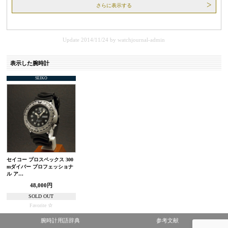
さらに表示する
Update 2014/11/24
by
watchjournal-admin
表示した腕時計
SEIKO
セイコー プロスペックス 300
mダイバー プロフェッショナ
ル ア…
48,000円
SOLD OUT
Favorite
腕時計用語辞典
参考文献