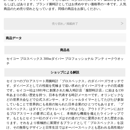
もしばしばあります。ブランド腕時計としてはお求めやすい価格帯の一本です。人気
商品のため売り切れとなっています。同様の商品をお探しください。
売り切れ／掲載終了
商品データ
商品名
セイコー プロスペックス 300mダイバー プロフェッショナル アンティークウオッ
チ
ショップによる解説
セイコーのプロアスリート用腕時計「プロスペックス」のダイバーズウオッチで
す。ダイバーズとしての性能を究極まで追い求めたダイバーズウオッチの完成形
です。セイコー社は1881年に創業された輸入時計店「服部時計店」に始まる130
年あまりの長い歴史を持つ、日本を代表する時計メーカーです。オリンピックな
どの世界大会などで公式スポンサー、オフィシャルタイマーとしてたびたび参加
していることで世界的にも名前の知られた日本企業のひとつでもあります。「プ
ロスペックス」はダイビングやトレッキングのような、アウトドアシーンにおけ
るプロアスリートの要求に応えるべく、本格的な機能を備えたラインナップで
す。もともとセイコー社のダイバーズはその道のプロに愛用されてきた歴史があ
ります。それをより積極的に展開するブランドとして「プロスペックス」を設
け、その無骨なデザインと日常生活ではオーバースペックとも思われる高性能が