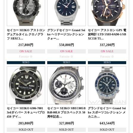
セイコー SEIKO アストロン
グランドセイコー Grand Sei
セイコー アストロン GPS 電
デュアルタイム クロノグラ
ko ヘリテージコレクション
波時計 LTD 5X83-0AD0-1/SB
フ SBXC1…
クォー…
XC158 TI…
217,800円
550,800円
337,200円
ON SALE
ON SALE
ON SALE
Favorite
Favorite
Favorite
SEIKO
SEIKO
SEIKO
セイコー SEIKO 6306-7001
セイコー SEIKO SBEC005/8
グランドセイコー Grand Sei
3rdダイバー スキューバプロ
R48-00L0 プロスペックス 50
ko スポーツコレクション メ
450 デイ…
周年記念…
カニカ…
283,800円
327,800円
643,544円
SOLD OUT
SOLD OUT
SOLD OUT