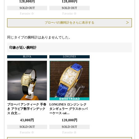
128,000円
128,000円
SOLD OUT
SOLD OUT
Favorite
Favorite
ブローバの腕時計をさらに表示する
同じタイプの腕時計はありませんでした。
印象が近い腕時計
BLOVA
LONGINES
ブローバ アンティーク 手巻
LONGINES ロンジン レク
き アラビア数字インデック
タンギュラー グラスホッパ
ス 白文…
ーケース cal…
43,000円
120,000円
SOLD OUT
SOLD OUT
Favorite
Favorite