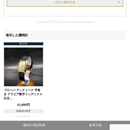
さらに表示する
Update 2023/10/24
by
watchjournal-admin
表示した腕時計
BLOVA
ブローバ アンティーク 手巻
き アラビア数字インデックス
白文…
43,000円
SOLD OUT
Favorite
腕時計用語辞典
参考文献