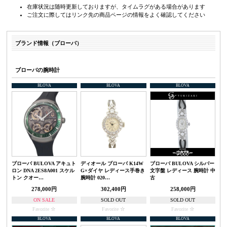
在庫状況は随時更新しておりますが、タイムラグがある場合があります
ご注文に際してはリンク先の商品ページの情報をよく確認してください
ブランド情報（ブローバ）
ブローバの腕時計
BLOVA
BLOVA
BLOVA
ブローバ BULOVA アキュト
ディオール ブローバ K14W
ブローバ BULOVA シルバー
ロン DNA 2ES8A001 スケル
G×ダイヤ レディース手巻き
文字盤 レディース 腕時計 中
トン クオー…
腕時計 020…
古
278,000円
302,400円
258,000円
ON SALE
SOLD OUT
SOLD OUT
Favorite
Favorite
Favorite
BLOVA
BLOVA
BLOVA