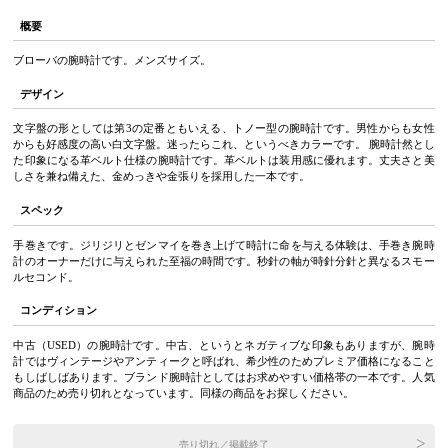
概要
ブローバの腕時計です。メンズサイズ。
デザイン
文字盤の形としては第3の定番ともいえる、トノー型の腕時計です。男性からも女性
からも好感度の高い白文字盤。迷ったらこれ、というべきカラーです。 腕時計然とし
た印象になる革ベルト仕様の腕時計です。革ベルトは装用感に優れます。丈夫さと美
しさを兼ね備えた、金めっきや金張りを採用した一本です。
スペック
手巻きです。ジリジリとゼンマイを巻き上げて時計に命を与える体験は、手巻き腕時
計のオーナーだけに与えられた至福の時間です。秒針の軸が時針分針と異なるスモー
ルセコンド。
コンディション
中古（USED）の腕時計です。中古、というとネガティブな印象もありますが、腕時
計ではヴィンテージやアンティークと呼ばれ、希少性のためプレミア価格になること
もしばしばあります。ブランド腕時計としてはお求めやすい価格帯の一本です。人気
商品のため売り切れとなっています。同様の商品をお探しください。
売り切れ／掲載終了