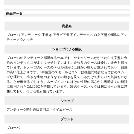
商品データ
商品名
ブローバ アンティーク 手巻き アラビア数字インデックス 白文字盤 OH済み アン
ティークウオッチ
ショップによる解説
ブローバのアンティーク感溢れる一本です。ややクリームがかった白文字盤に金
色のインデックスがよくマッチしています。金張りのケースは優しい金色を保っ
ています。トノー型のケースのベゼル部分には細かい彫りが施されており、質感
の高い仕上がりです。6時位置のスモールセコンドは機械式時計ならではのスムー
ズな運針で、小さな生物のようなその動きを見ているだけで安らいだ気持ちにな
ることが出来るでしょう。ムーブメントにはその性能の高さから当時多くの時計
に採用されたCal.10BCを搭載しています。SSのケースバックは腕に沿った形に湾
曲しており、付け心地も優れています。
ショップ
アンティーク時計通販専門店・タイムピース
ブランド
ブローバ