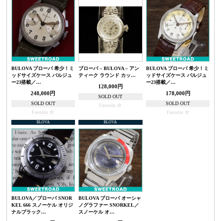
BULOVA ブローバ 希少！ミ
ブローバ – BULOVA – アン
BULOVA ブローバ 希少！ミ
ッドサイズケース バルジュ
ティーク ラウンド カッ…
ッドサイズケース バルジュ
ー23搭載／…
ー23搭載／…
128,000円
248,000円
178,000円
SOLD OUT
SOLD OUT
SOLD OUT
Favorite
Favorite
Favorite
BLOVA
BLOVA
BULOVA／ブローバ SNOR
BULOVA ブローバ オーシャ
KEL 666 スノーケル オリジ
ノグラファー SNORKEL／
ナルブラック…
スノーケル オ…