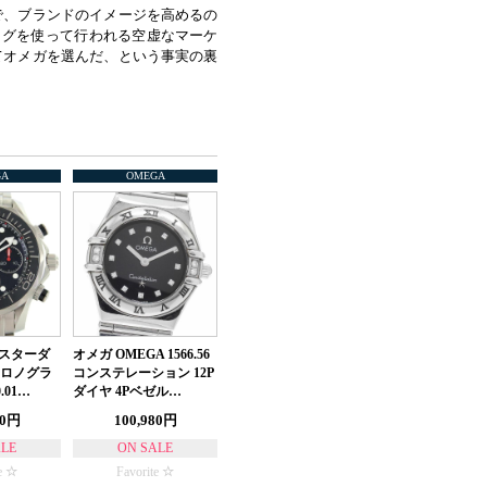
で、ブランドのイメージを高めるの
ログを使って行われる空虚なマーケ
てオメガを選んだ、という事実の裏
GA
OMEGA
マスターダ
オメガ OMEGA 1566.56
クロノグラ
コンステレーション 12P
0.01…
ダイヤ 4Pベゼル…
00円
100,980円
ALE
ON SALE
e
Favorite