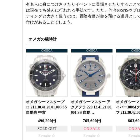
有名人に身につけさせたりイベントに登場させたりすること
は現在でも盛んに行われる手法です。ただ、昨今のSNSやブ
ティングと大きく違うのは、冒険者達が命を預ける道具とし
付けがあることでしょう。
オメガの腕時計
OMEGA
OMEGA
OME
オメガ シーマスタープ
オメガ シーマスター ア
オメガ シー
ロ 212.30.41.20.01.003 SS
クアテラ 220.12.41.21.06.
イバー300M
自動巻 中古
001 SS 自動…
フ 212.30.42.5
490,200円
765,600円
663,6
SOLD OUT
ON SALE
ON S
Favorite
Favorite
Favorit