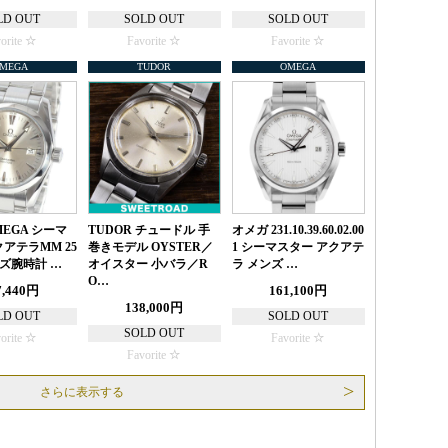
LD OUT
SOLD OUT
SOLD OUT
orite
Favorite
Favorite
MEGA
TUDOR
OMEGA
MEGA シーマ
TUDOR チュードル 手
オメガ 231.10.39.60.02.00
アテラMM 25
巻きモデル OYSTER／
1 シーマスター アクアテ
メンズ腕時計 …
オイスター 小バラ／R
ラ メンズ …
O…
7,440円
161,100円
138,000円
LD OUT
SOLD OUT
SOLD OUT
orite
Favorite
Favorite
さらに表示する