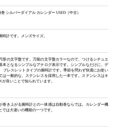
動巻 シルバーダイアル カレンダー USED（中古）
腕時計です。メンズサイズ。
円形の文字盤です。万能の文字盤カラーなので、つけるシチュエ
基本となるシンプルなアナログ表示です。シンプルなだけに、デ
。 ブレスレットタイプの腕時計です。季節を問わず快適にお使い
ては一般的な、ステンレスを採用した一本です。ステンレスはキ
スが良いことで知られています。
が巻き上がる腕時計との一体感は自動巻ならでは。カレンダー機
とでは大違いの機能の一つです。