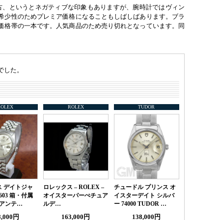
中古、というとネガティブな印象もありますが、腕時計ではヴィン
希少性のためプレミア価格になることもしばしばあります。ブラ
価格帯の一本です。人気商品のため売り切れとなっています。同
でした。
ROLEX
ROLEX
TUDOR
 デイトジャ
ロレックス – ROLEX –
チュードル プリンス オ
1603 箱・付属
オイスターパーぺチュア
イスターデイト シルバ
 アンテ…
ルデ…
ー 74000 TUDOR …
8,000円
163,000円
138,000円