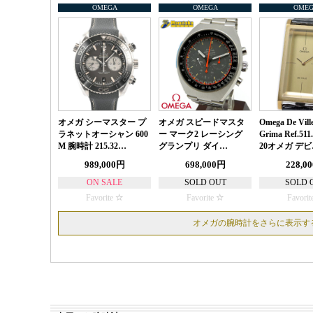
OMEGA
OMEGA
OME
オメガ シーマスター プ
オメガ スピードマスタ
Omega De Vill
ラネットオーシャン 600
ー マーク2 レーシング
Grima Ref.511.
M 腕時計 215.32…
グランプリ ダイ…
20オメガ デ
989,000円
698,000円
228,0
ON SALE
SOLD OUT
SOLD 
Favorite
Favorite
Favorit
オメガの腕時計をさらに表示す