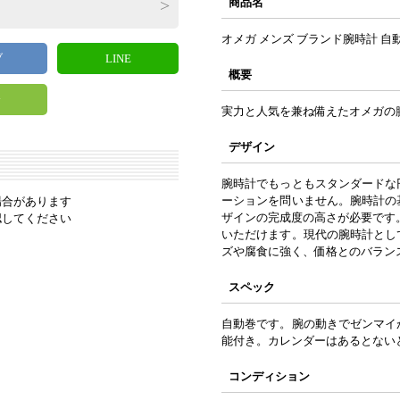
商品名
オメガ メンズ ブランド腕時計 自
ブ
LINE
概要
y
実力と人気を兼ね備えたオメガの
デザイン
腕時計でもっともスタンダードな
ーションを問いません。腕時計の
場合があります
ザインの完成度の高さが必要です
認してください
いただけます。現代の腕時計とし
ズや腐食に強く、価格とのバラン
スペック
自動巻です。腕の動きでゼンマイ
能付き。カレンダーはあるとない
コンディション