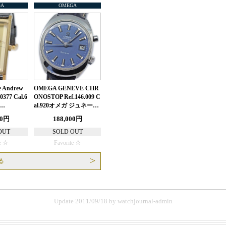
GA
OMEGA
e Andrew
OMEGA GENEVE CHR
0377 Cal.6
ONOSTOP Ref.146.009 C
ビ…
al.920オメガ ジュネー…
00円
188,000円
OUT
SOLD OUT
e
Favorite
る
Update 2011/09/18
by
watchjournal-admin