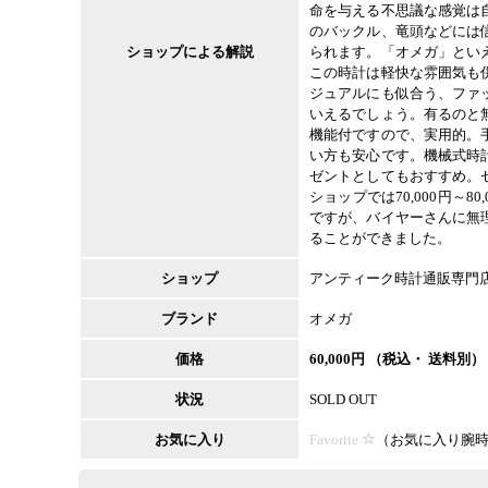
命を与える不思議な感覚は
のバックル、竜頭などには
ショップによる解説
られます。「オメガ」とい
この時計は軽快な雰囲気も
ジュアルにも似合う、ファ
いえるでしょう。有るのと
機能付ですので、実用的。
い方も安心です。機械式時
ゼントとしてもおすすめ。
ショップでは70,000円～8
ですが、バイヤーさんに無
ることができました。
ショップ
アンティーク時計通販専門
ブランド
オメガ
価格
60,000
円 （税込・ 送料別）
状況
SOLD OUT
お気に入り
Favorite
（
お気に入り腕