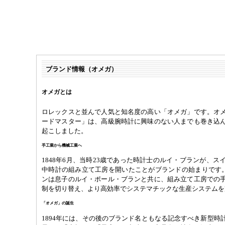
ブランド情報（オメガ）
オメガとは
ロレックスと並んで人気と知名度の高い「オメガ」です。オ
ードマスター」は、高級腕時計に興味のない人までも巻き込
起こしました。
手工業から機械工業へ
1848年6月、当時23歳であった時計士のルイ・ブランが、
中時計の組み立て工房を開いたことがブランドの始まりです。
ンは息子のルイ・ポール・ブランと共に、組み立て工房での
制を切り替え、より高効率でシステマチックな生産システムを
「オメガ」の誕生
1894年には、その後のブランド名ともなる記念すべき新型時