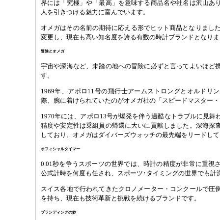
界には「究極」や「最高」を意味する商品名や社名は沢山あ
人を引きつける魅力に富んでいます。
オメガはその名前の期待に応える形でヒット商品となりました。
変更し、現在も高い知名度を誇る有数の時計ブランドとなりま
冒険とオメガ
宇宙や深海など、未踏の地への冒険に必ずと言ってよいほど
す。
1969年、アポロ11号の飛行士アームストロングとオルドリ
際、腕に着けられていたのがオメガ社の「スピードマスター・
1970年には、アポロ13号が爆発を伴う過酷なトラブルに見
精度や安定性は乗組員の帰還に大いに貢献しました。深海探
しており、オメガはダイバーズウォッチの最先端をリードして
オフィシャルタイマー
0.01秒を争うスポーツの世界では、時計の精度が非常に重視
公式計時を何度も任され、スポーツ･タイミングの世界でも計
スイス各地で行われてきたクロノメーター・コンクールで圧
を持ち、現在も技術革新と挑戦を続けるブランドです。
ブランディングの妙