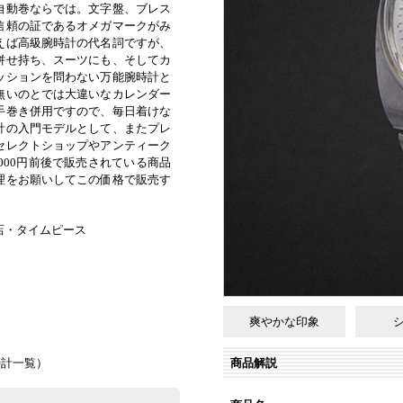
自動巻ならでは。文字盤、ブレス
信頼の証であるオメガマークがみ
えば高級腕時計の代名詞ですが、
併せ持ち、スーツにも、そしてカ
ッションを問わない万能腕時計と
無いのとでは大違いなカレンダー
手巻き併用ですので、毎日着けな
計の入門モデルとして、またプレ
セレクトショップやアンティーク
0,000円前後で販売されている商品
理をお願いしてこの価格で販売す
店・タイムピース
爽やかな印象
商品解説
時計一覧
）