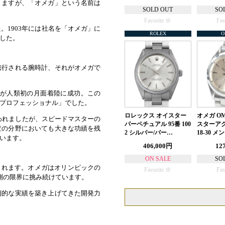
りますが、「オメガ」という名前は
SOLD OUT
SO
Favorite
Fav
1903年には社名を「オメガ」に
ROLEX
O
した。
携行される腕時計、それがオメガで
ンが人類初の月面着陸に成功。この
プロフェッショナル」でした。
ロレックス オイスター
オメガ O
舞われましたが、スピードマスターの
パーペチュアル 95番 100
スターアク
査の分野においても大きな功績を残
2 シルバー/バー…
18-30 
います。
406,000円
12
ON SALE
SO
されます。オメガはオリンピックの
Favorite
Fav
測の限界に挑み続けています。
倒的な実績を築き上げてきた開発力