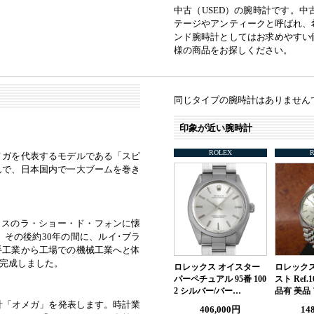
中古（USED）の腕時計です。
テージやアンティークと呼ばれ、
ンド腕時計としてはお求めやすい
様の商品をお探しください。
同じタイプの腕時計はありません
印象が近い腕時計
ROLEX
メガを代表するモデルである「スピ
んで、日本国内で一大ブームを巻き
スイスのラ・ショー・ド・フォンに懐
その後約30年の間に、ルイ･ブラ
手工業から工場での機械工業へと体
完成しました。
ロレックス オイスター
ロレックス
パーペチュアル 95番 100
スト Ref.
2 シルバー/バー…
品有 美品
計「オメガ」を発表します。時計業
406,000円
14