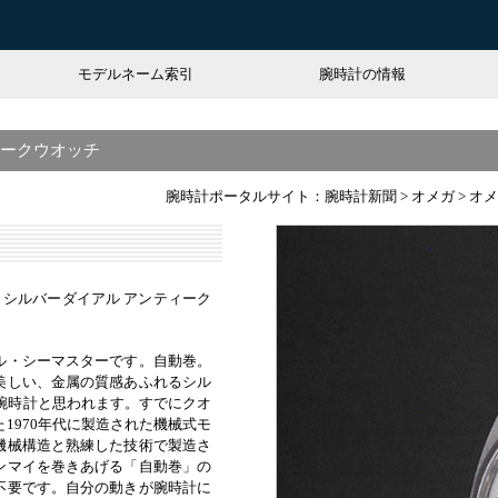
モデルネーム索引
腕時計の情報
ィークウオッチ
腕時計ポータルサイト：腕時計新聞
>
オメガ
>
オメ
ト シルバーダイアル アンティーク
ル・シーマスターです。自動巻。
美しい、金属の質感あふれるシル
の腕時計と思われます。すでにクオ
1970年代に製造された機械式モ
機械構造と熟練した技術で製造さ
ンマイを巻きあげる「自動巻」の
不要です。自分の動きが腕時計に