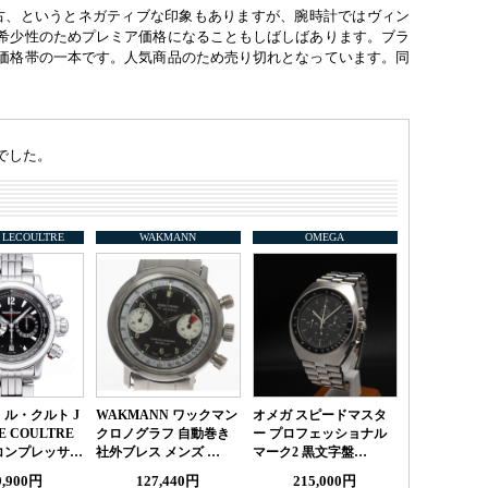
中古、というとネガティブな印象もありますが、腕時計ではヴィン
希少性のためプレミア価格になることもしばしばあります。ブラ
価格帯の一本です。人気商品のため売り切れとなっています。同
でした。
 LECOULTRE
WAKMANN
OMEGA
ル・クルト J
WAKMANN ワックマン
オメガ スピードマスタ
E COULTRE
クロノグラフ 自動巻き
ー プロフェッショナル
コンプレッサ…
社外ブレス メンズ …
マーク2 黒文字盤…
9,900円
127,440円
215,000円