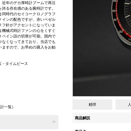
、近年のデカ厚時計ブームで再注
を誇る存在感のある腕時計です。
は同時代のセイコークロノグラフ
メインの配色ですが、赤いベゼル
ラフ針がアクセントになっていま
は機械式時計ファンの心をくすぐ
スペイン語の切替が可能。国内で
少なくなってきており、当店でも
いますので、お早めの購入をお勧
店・タイムピース
精悍
時計一覧
）
商品解説