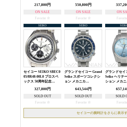
217,800円
550,800円
337,2
ON SALE
ON SALE
ON S
Favorite
Favorite
Favorit
SEIKO
SEIKO
SEIK
セイコー SEIKO SBEC0
グランドセイコー Grand
グランドセイコー
05/8R48-00L0 プロスペ
Seiko スポーツコレクシ
Seiko ヘリ
ックス 50周年記念…
ョン メカニカ…
ション メカニ
327,800円
643,544円
657,1
SOLD OUT
SOLD OUT
SOLD 
Favorite
Favorite
Favorit
セイコーの腕時計をさらに表示