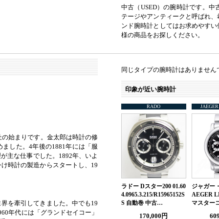
中古（USED）の腕時計です。
テージやアンティークと呼ばれ、
ンド腕時計としてはお求めやすい
様の商品をお探しください。
同じタイプの腕時計はありません
印象が近い腕時計
RADO
JAEGER
社の始まりです。金太郎は時計の修
した。4年後の1881年には「服
主な仕事でした。1892年、いよ
け時計の製造からスタートし、19
ラドー Dスター200 01.60
ジャガー・
4.0965.3.215/R15965152S
AEGER L
界を牽引してきました。中でも19
S 自動巻 中古…
マスター
960年代には「グランドセイコー」
170,000円
60