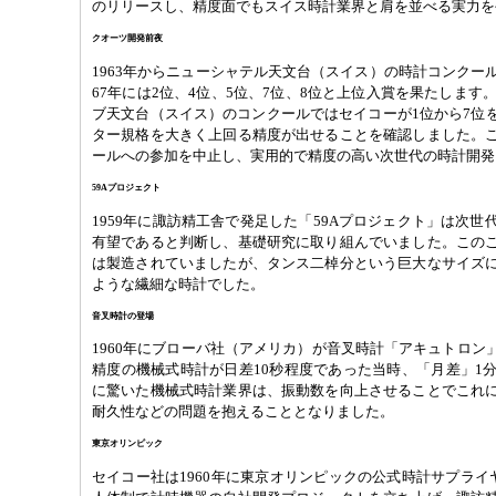
のリリースし、精度面でもスイス時計業界と肩を並べる実力を
クオーツ開発前夜
1963年からニューシャテル天文台（スイス）の時計コンクー
67年には2位、4位、5位、7位、8位と上位入賞を果たします
ブ天文台（スイス）のコンクールではセイコーが1位から7位
ター規格を大きく上回る精度が出せることを確認しました。
ールへの参加を中止し、実用的で精度の高い次世代の時計開発
59Aプロジェクト
1959年に諏訪精工舎で発足した「59Aプロジェクト」は次
有望であると判断し、基礎研究に取り組んでいました。この
は製造されていましたが、タンス二棹分という巨大なサイズ
ような繊細な時計でした。
音叉時計の登場
1960年にブローバ社（アメリカ）が音叉時計「アキュトロン
精度の機械式時計が日差10秒程度であった当時、「月差」1
に驚いた機械式時計業界は、振動数を向上させることでこれ
耐久性などの問題を抱えることとなりました。
東京オリンピック
セイコー社は1960年に東京オリンピックの公式時計サプライ