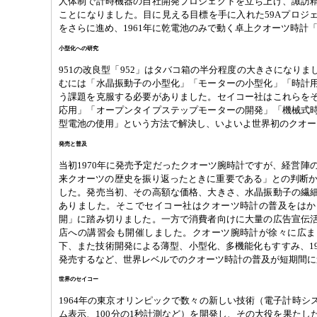
人体制で計時機器の自社開発プロジェクトを立ち上げ、諏訪
ことになりました。目に見える目標を手に入れた59Aプロジ
をさらに進め、1961年に乾電池のみで動く卓上クオーツ時計「
小型化への研究
951の改良型「952」はタバコ箱の半分程度の大きさになり
むには「水晶振動子の小型化」「モーターの小型化」「時計用
う課題を克服する必要がありました。セイコー社はこれらを
応用」「オープンタイプステップモーターの開発」「機械式
型電池の使用」という方法で解決し、いよいよ世界初のクオー
発売と普及
当初1970年に発売予定だったクオーツ腕時計ですが、経営陣の
来クオーツの歴史を振り返ったときに重要である」との判断から
した。発売当初、その高額な価格、大きさ、水晶振動子の繊
ありました。そこでセイコー社はクオーツ時計の普及をはか
開」に踏み切りました。一方で消費者向けに大量の広告宣伝
店への講習会も開催しました。クオーツ腕時計が徐々に広ま
下、また技術開発による薄型、小型化、多機能化もすすみ、19
発売するなど、世界レベルでのクオーツ時計の普及が短期間に
世界のセイコー
1964年の東京オリンピックで数々の新しい技術（電子計時シ
ム表示、100分の1秒計測など）を開発し、その大役を果たし