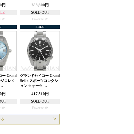
00円
283,800円
ALE
SOLD OUT
e
Favorite
O
SEIKO
 Grand
グランドセイコー Grand
テージコレク
Seiko スポーツコレクシ
…
ョン クォーツ …
40円
417,510円
OUT
SOLD OUT
e
Favorite
する