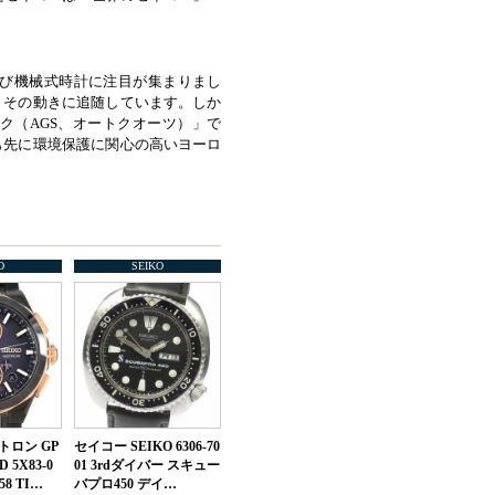
再び機械式時計に注目が集まりまし
、その動きに追随しています。しか
ク（AGS、オートクオーツ）」で
も先に環境保護に関心の高いヨーロ
O
SEIKO
トロン GP
セイコー SEIKO 6306-70
 5X83-0
01 3rdダイバー スキュー
58 TI…
バプロ450 デイ…