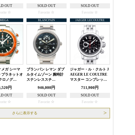
LD OUT
SOLD OUT
SOLD OUT
orite
Favorite
Favorite
MEGA
BLANCPAIN
JAEGER LECOULTRE
 オメガ シーマ
ブランパン レマン ダブ
ジャガー・ル・クルト J
00 プラネットオ
ルタイムゾーン 腕時計
AEGER LE COULTRE
クロノグ…
ステンレススチ…
マスター コンプレッ…
6,520円
946,000円
711,900円
LD OUT
SOLD OUT
SOLD OUT
orite
Favorite
Favorite
さらに表示する