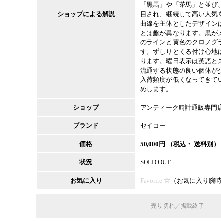
「黒馬」や「茶馬」と並び
ショップによる解説
目され、継続して高い人気
曲線を主体としたデザイン
とは趣が異なります。黒が
のラインと黄色のクロノグ
す。ずしりとくる付け心地
ります。曜日表示は英語と
流通する状態の良い個体が
入荷頻度が低くなってきて
めします。
ショップ
アンティーク時計通販専門
ブランド
セイコー
価格
50,000
円 （税込・ 送料別）
状況
SOLD OUT
お気に入り
Favorite
（
お気に入り腕
売り切れ／掲載終了