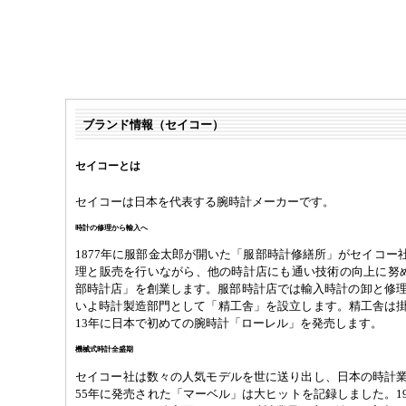
ブランド情報（セイコー）
セイコーとは
セイコーは日本を代表する腕時計メーカーです。
時計の修理から輸入へ
1877年に服部金太郎が開いた「服部時計修繕所」がセイコー
理と販売を行いながら、他の時計店にも通い技術の向上に努めま
部時計店」を創業します。服部時計店では輸入時計の卸と修理が
いよ時計製造部門として「精工舎」を設立します。精工舎は掛
13年に日本で初めての腕時計「ローレル」を発売します。
機械式時計全盛期
セイコー社は数々の人気モデルを世に送り出し、日本の時計業
55年に発売された「マーベル」は大ヒットを記録しました。1