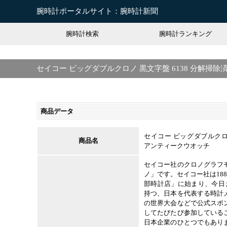
腕時計ポータルサイト：腕時計新聞
腕時計検索
腕時計ランキング
セイコー ビッグダブルクロノ 黒文字盤 6138 分解掃
商品データ
セイコー ビッグダブルクロノ
商品名
アンティークウオッチ
セイコー社のクロノグラフ
ノ」です。セイコー社は18
部時計店」に始まり、今日
持つ、日本を代表する時計
の世界大会などで公式スポ
してたびたび参加している
日本企業のひとつでもあり