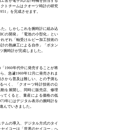
精工舎が電子式の計時機を担当する
ェクトチームはクオーツ時計の研究
951」を完成させます。
ました。しかしこれを腕時計に組み込
ICの開発」「電池の小型化」とい
それぞれ「軸受けルビー加工技術の
時計の熟練工による自作」「ボタン
ツ腕時計が完成しました。
「1960年代中に発売することが将
、急遽1969年12月に発売されま
細さから普及は難しい、との予測も
るべく、「クオーツ時計技術の公
活動を展開し、同時に販売店、修理
ってくると、量産による価格の低
73年にはデジタル表示の腕時計を
進んでいきました。
ステムの導入、デジタル方式のタイ
たセイコーは「世界のセイコー」へ