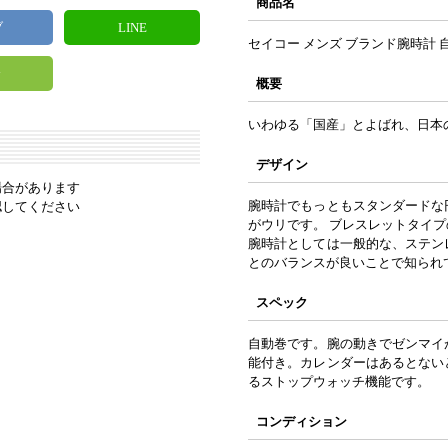
商品名
ブ
LINE
セイコー メンズ ブランド腕時計 
y
概要
いわゆる「国産」とよばれ、日本
デザイン
場合があります
腕時計でもっともスタンダードな
認してください
がウリです。 ブレスレットタイ
腕時計としては一般的な、ステン
とのバランスが良いことで知られ
スペック
自動巻です。腕の動きでゼンマイ
能付き。カレンダーはあるとない
るストップウォッチ機能です。
コンディション