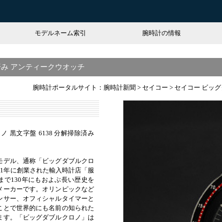
モデルネーム索引
腕時計の情報
除済み アンティークウオッチ
腕時計ポータルサイト：腕時計新聞
>
セイコー
>
セイコー ビッグ
 黒文字盤 6138 分解掃除済み
モデル、通称「ビッグダブルクロ
81年に創業された輸入時計店「服
まで130年にもおよぶ長い歴史を
メーカーです。オリンピックなど
ンサー、オフィシャルタイマーと
ことで世界的にも名前の知られた
ます。「ビッグダブルクロノ」は