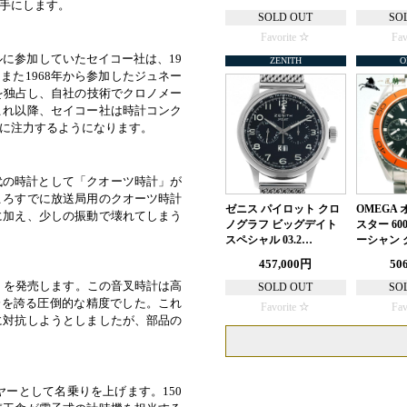
手にします。
SOLD OUT
SO
Favorite
Fav
ルに参加していたセイコー社は、19
ZENITH
O
。また1968年から参加したジュネー
を独占し、自社の技術でクロノメー
これ以降、セイコー社は時計コンク
に注力するようになります。
世代の時計として「クオーツ時計」が
ころすでに放送局用のクオーツ時計
ゼニス パイロット クロ
OMEGA
に加え、少しの振動で壊れてしまう
ノグラフ ビッグデイト
スター 6
スペシャル 03.2…
ーシャン 
457,000円
50
」を発売します。この音叉時計は高
SOLD OUT
SO
分を誇る圧倒的な精度でした。これ
Favorite
Fav
に対抗しようとしましたが、部品の
ヤーとして名乗りを上げます。150