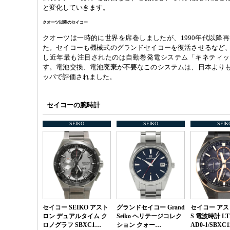
と変化していきます。
クオーツ以降のセイコー
クオーツは一時的に世界を席巻しましたが、1990年代以降
た。セイコーも機械式のグランドセイコーを復活させるなど
し近年最も注目されたのは自動巻発電システム「キネティッ
す。電池交換、電池廃棄が不要なこのシステムは、日本より
ッパで評価されました。
セイコーの腕時計
SEIKO
SEIKO
SEIK
セイコー SEIKO アスト
グランドセイコー Grand
セイコー アス
ロン デュアルタイム ク
Seiko ヘリテージコレク
S 電波時計 LTD
ロノグラフ SBXC1…
ション クォー…
AD0-1/SBXC1