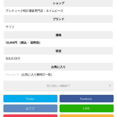
ショップ
アンティーク時計通販専門店・タイムピース
ブランド
ティソ
価格
58,000
円 （税込・ 送料別）
状況
SOLD OUT
お気に入り
Favorite
（
お気に入り腕時計一覧
）
売り切れ／掲載終了
Twitter
Facebook
はてブ
LINE