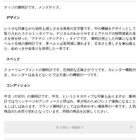
ティソの腕時計です。メンズサイズ。
デザイン
レトロな印象ながら知性も感じさせる角形の文字盤です。中の機械をデザインとして
取り入れたスケルトンダイアル。デジタルのわかりやすさとアナログの時間感覚の良
さを併せ持った「アナデジ（デジアナ）」タイプです。 腕時計然とした印象になる革
ベルト仕様の腕時計です。革ベルトは装用感に優れます。丈夫さと美しさを兼ね備え
た、金めっきや金張りを採用した一本です。
スペック
クォーツムーブメントの腕時計です。圧倒的な正確さがウリです。カレンダー機能付
き。カレンダーはあるとないとでは大違いの機能の一つです。
コンディション
中古（USED）の腕時計です。中古、というとネガティブな印象もありますが、腕時
計ではヴィンテージやアンティークと呼ばれ、希少性のためプレミア価格になること
もしばしばあります。ブランド腕時計としてはお求めやすい価格帯の一本です。人気
商品のため売り切れとなっています。同様の商品をお探しください。
売り切れ／掲載終了