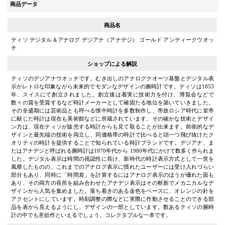
商品データ
商品名
ティソ デジタル＆アナログ デジアナ（アナデジ） ゴールド アンティークウオッ
チ
ショップによる解説
ティソのデジアナウオッチです。むき出しのアナログクオーツ基盤とデジタル表
示がレトロな印象ながら未来的でモダンなデザインの腕時計です。ティソは1853
年、スイスにて創立されました。創立後は着実に技術力を付け、博覧会などで
数々の賞を受賞するなど時計メーカーとして確固たる地位を築いていきました。
その全盛期には芸術品とも呼べる懐中時計を多数制作し、帝政ロシア時代に皇帝
に献じた時計は現在も美術館などに所蔵されています。その確かな技術とデザイ
ン力は、現在ティソが販売する時計からも見て取ることが出来ます。前衛的なデ
ザインと最先端の技術を両立し、同価格帯の時計で比べると頭一つ飛び抜けたク
オリティの時計を提供することで知られている時計ブランドです。デジアナ、ま
たはアナデジと呼ばれる腕時計は1970年代から 1980年代にかけて数多く作られま
した。デジタル表示は時間の視認性に長け、新時代の時計表示方式として一世を
風靡したものの、これまでのアナログ表示に慣れたユーザーには受け入れづらい
部分もあり、同時に「時間差」を計算するにはアナログ表示のほうが優れた面も
あり、その両方の長所を組み合わせたアナデジ表示はその斬新でメカニカルなデ
ザインから人気を集めました。落ち着きのある金色をベースに、オレンジの針を
アクセントにしています。時刻調整の際などに実際に作動させることのできる部
品を表から見えるようにし、デザインの一部としています。数あるティソの腕時
計の中でも意欲作といえるでしょう。コレクタブルな一本です。