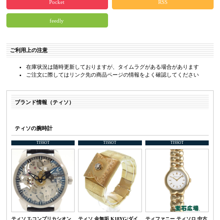
Pocket
RSS
feedly
ご利用上の注意
在庫状況は随時更新しておりますが、タイムラグがある場合があります
ご注文に際してはリンク先の商品ページの情報をよく確認してください
ブランド情報（ティソ）
ティソの腕時計
TISSOT
TISSOT
TISSOT
ティソ T-コンプリカシオン
ティソ 金無垢 K18YG/ダイ
ティファニー ティソロ 中古