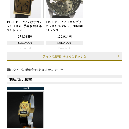
TISSOT ティソ バナナウォ
TISSOT ティソ T-コンプリ
ッチ K18YG 手巻き 純正革
カシオン スケレッテ T07040
ベルト メン…
5A メンズ…
274,968円
122,914円
SOLD OUT
SOLD OUT
Favorite
Favorite
ティソの腕時計をさらに表示する
同じタイプの腕時計はありませんでした。
印象が近い腕時計
TISSOT