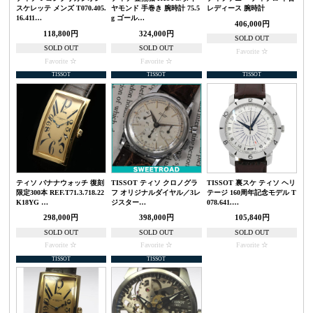
スケレッテ メンズ T070.405.
ヤモンド 手巻き 腕時計 75.5
レディース 腕時計
16.411…
g ゴール…
406,000円
118,800円
324,000円
SOLD OUT
SOLD OUT
SOLD OUT
Favorite
Favorite
Favorite
TISSOT
TISSOT
TISSOT
ティソ バナナウォッチ 復刻
TISSOT ティソ クロノグラ
TISSOT 裏スケ ティソ ヘリ
限定300本 REF.T71.3.718.22
フ オリジナルダイヤル／3レ
テージ 160周年記念モデル T
K18YG …
ジスター…
078.641.…
298,000円
398,000円
105,840円
SOLD OUT
SOLD OUT
SOLD OUT
Favorite
Favorite
Favorite
TISSOT
TISSOT