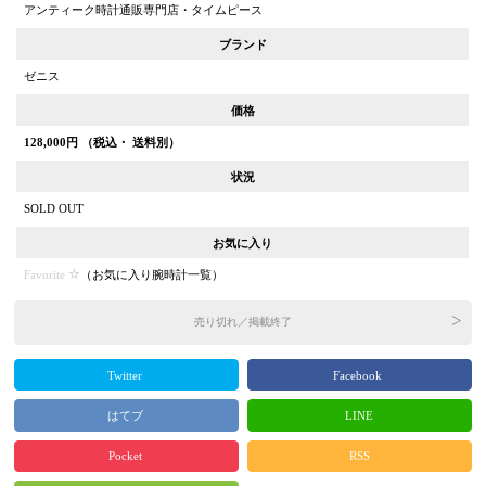
アンティーク時計通販専門店・タイムピース
ブランド
ゼニス
価格
128,000
円 （税込・ 送料別）
状況
SOLD OUT
お気に入り
Favorite
（
お気に入り腕時計一覧
）
売り切れ／掲載終了
Twitter
Facebook
はてブ
LINE
Pocket
RSS