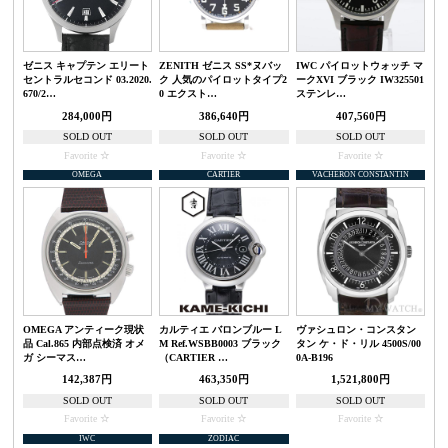
ゼニス キャプテン エリート
ZENITH ゼニス SS*ヌバッ
IWC パイロットウォッチ マ
セントラルセコンド 03.2020.
ク 人気のパイロットタイプ2
ークXVI ブラック IW325501
670/2…
0 エクスト…
ステンレ…
284,000円
386,640円
407,560円
SOLD OUT
SOLD OUT
SOLD OUT
Favorite
Favorite
Favorite
OMEGA
CARTIER
VACHERON CONSTANTIN
OMEGA アンティーク現状
カルティエ バロンブルー L
ヴァシュロン・コンスタン
品 Cal.865 内部点検済 オメ
M Ref.WSBB0003 ブラック
タン ケ・ド・リル 4500S/00
ガ シーマス…
（CARTIER …
0A-B196
142,387円
463,350円
1,521,800円
SOLD OUT
SOLD OUT
SOLD OUT
Favorite
Favorite
Favorite
IWC
ZODIAC