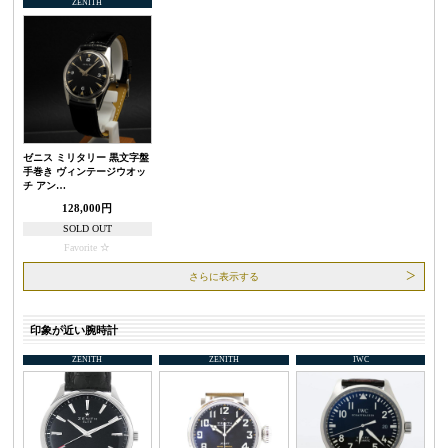
ZENITH
ゼニス ミリタリー 黒文字盤
手巻き ヴィンテージウオッ
チ アン…
128,000円
SOLD OUT
Favorite
さらに表示する
印象が近い腕時計
ZENITH
ZENITH
IWC