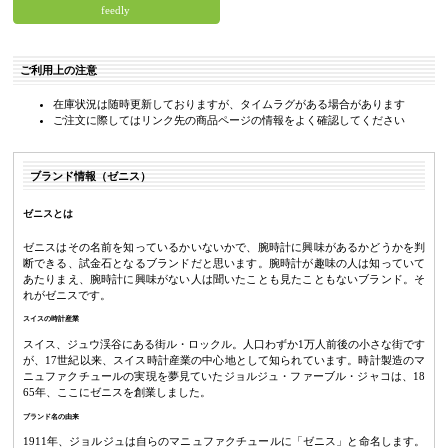
feedly
ご利用上の注意
在庫状況は随時更新しておりますが、タイムラグがある場合があります
ご注文に際してはリンク先の商品ページの情報をよく確認してください
ブランド情報（ゼニス）
ゼニスとは
ゼニスはその名前を知っているかいないかで、腕時計に興味があるかどうかを判
断できる、試金石となるブランドだと思います。腕時計が趣味の人は知っていて
あたりまえ、腕時計に興味がない人は聞いたことも見たこともないブランド。そ
れがゼニスです。
スイスの時計産業
スイス、ジュウ渓谷にある街ル・ロックル。人口わずか1万人前後の小さな街です
が、17世紀以来、スイス時計産業の中心地として知られています。時計製造のマ
ニュファクチュールの実現を夢見ていたジョルジュ・ファーブル・ジャコは、18
65年、ここにゼニスを創業しました。
ブランド名の由来
1911年、ジョルジュは自らのマニュファクチュールに「ゼニス」と命名します。