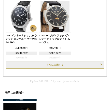
IWC インターナショナル ウ
ZODIAC ゾディアック ヴィ
ォッチ カンパニー マーク16
ンテージ トリプルデイト ム
Ref.IW3…
ーンフェ…
368,000円
302,400円
SOLD OUT
SOLD OUT
Favorite
Favorite
さらに表示する
Update 2011/10/15
by
watchjournal-admin
表示した腕時計
ZENITH