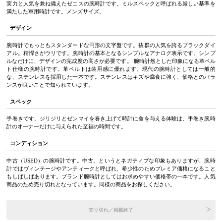
実力と人気を兼ね備えたゼニスの腕時計です。ミルスペックと呼ばれる厳しい基準を
満たした軍用時計です。メンズサイズ。
デザイン
腕時計でもっともスタンダードな円形の文字盤です。抜群の人気を誇るブラックダイ
アル。精悍さがウリです。腕時計の基本となるシンプルなアナログ表示です。シンプ
ルなだけに、デザインの完成度の高さが必要です。 腕時計然とした印象になる革ベル
ト仕様の腕時計です。革ベルトは装用感に優れます。現代の腕時計としては一般的
な、ステンレスを採用した一本です。ステンレスはキズや腐食に強く、価格とのバラ
ンスが良いことで知られています。
スペック
手巻きです。ジリジリとゼンマイを巻き上げて時計に命を与える体験は、手巻き腕時
計のオーナーだけに与えられた至福の時間です。
コンディション
中古（USED）の腕時計です。中古、というとネガティブな印象もありますが、腕時
計ではヴィンテージやアンティークと呼ばれ、希少性のためプレミア価格になること
もしばしばあります。ブランド腕時計としてはお求めやすい価格帯の一本です。人気
商品のため売り切れとなっています。同様の商品をお探しください。
売り切れ／掲載終了