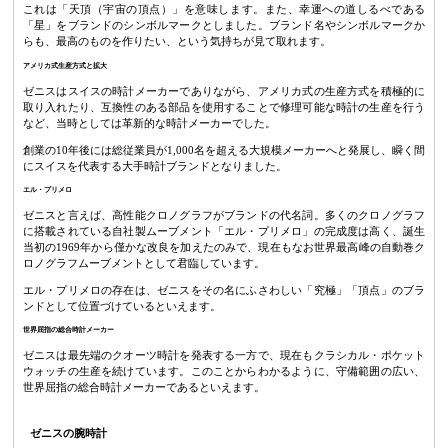
これは「天頂（宇宙の頂点）」を意味します。また、幸運への道しるべである
「星」をブランドのシンボルマークとしました。ブランド名やシンボルマークか
らも、最高のものを作りたい、という気持ちが見て取れます。
アメリカ式生産方式と拡大
ゼニスはスイスの時計メーカーでありながら、アメリカ式の生産方式を積極的に
取り入れたり、互換性のある部品を使用することで修理可能な時計の生産を行う
など、当時としては革新的な時計メーカーでした。
創業の10年後には総従業員が1,000名を超える大規模メーカーへと発展し、瞬く間
にスイスを代表する大手時計ブランドとなりました。
エル・プリメロ
ゼニスと言えば、高性能クロノグラフがブランドの代名詞。多くのクロノグラフ
に搭載されている自社製ムーブメント「エル・プリメロ」の完成度は高く、誕生
当初の1969年から僅かな改良を加えたのみで、現在もなお世界最高峰の自動巻ク
ロノグラフムーブメントとして君臨しています。
エル・プリメロの存在は、ゼニスをその名にふさわしい「究極」「頂点」のブラ
ンドとして位置づけているといえます。
世界屈指の総合時計メーカー
ゼニスは最先端のクオーツ時計を発表する一方で、現在もクラシカル・ポケット
ウォッチの生産を続けています。このことからわかるように、守備範囲の広い、
世界屈指の総合時計メーカーであるといえます。
ゼニスの腕時計