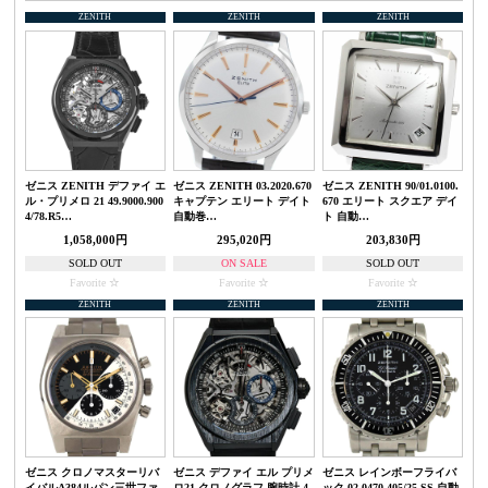
ZENITH
ZENITH
ZENITH
ゼニス ZENITH デファイ エ
ゼニス ZENITH 03.2020.670
ゼニス ZENITH 90/01.0100.
ル・プリメロ 21 49.9000.900
キャプテン エリート デイト
670 エリート スクエア デイ
4/78.R5…
自動巻…
ト 自動…
1,058,000円
295,020円
203,830円
SOLD OUT
ON SALE
SOLD OUT
Favorite
Favorite
Favorite
ZENITH
ZENITH
ZENITH
ゼニス クロノマスターリバ
ゼニス デファイ エル プリメ
ゼニス レインボーフライバ
イバルA384ルパン三世ファ
ロ21 クロノグラフ 腕時計 4
ック 02.0470.405/25 SS 自動