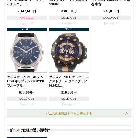
イナルエデ…
9.9000…
巻 中古
2,142,600円
838,000円
531,000円
ON SALE
SOLD OUT
SOLD OUT
Favorite
Favorite
Favorite
ZENITH
ZENITH
ゼニス 03．2119．400／22．
ゼニス ZENITH デファイ エ
C720 キャプテン36000VPH
クストリーム クロノグラフ
ブループリ…
96.0528.…
633,000円
910,800円
SOLD OUT
SOLD OUT
Favorite
Favorite
ゼニスの腕時計をさらに表示する
ゼニスで仕様の近い腕時計