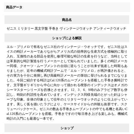
商品データ
商品名
ゼニス ミリタリー 黒文字盤 手巻き ヴィンテージウオッチ アンティークウオッチ
ショップによる解説
エル・プリメロで有名なゼニス社のヴィンテージ・ウオッチです。ゼニス社はス
イスの時計メーカーでありながらアメリカ式の効率的な生産方式を積極的に取り
入れ、互換性のある部品を使用し修理可能な時計の生産を行うなど、当時として
は革新的な時計製造を行うメーカーとして知られていました。多くの時計メーカ
ー同様、クオーツ・ムーブメントの台頭に逆らうことが出来ず低迷した時期もあ
りましたが、近年の機械式時計ブームで「エル・プリメロ」が再評価されると、
その実力を十分に発揮し再び高級時計メーカーの筆頭に挙げられるまでになりま
した。今回ご紹介する時計はCal.120系のムーブメントを搭載した手巻き腕時計で
す。文字盤ギリギリから中心に向かって描かれる楔形のインデックスはオメガの
シーマスターシリーズを彷彿とさせます。12、3、6、9時のみアラビア数字も併
記し、時刻の判読性を高めています。インデックス同様先端のとがった針はシャ
ープな印象。全体の印象として往年のミリタリーウオッチのように仕上がってい
ます。美しく弧を描いたラグにより、ケースサイドからの外観も抜群です。スク
リューバックケース。ゼニスの数ある手巻きムーブメントの中でも名機と名高いC
al.120系のムーブメントを搭載。手巻きですので毎日巻き上げる楽しみも。機械式
時計の入門にも最適な一本です。
ショップ