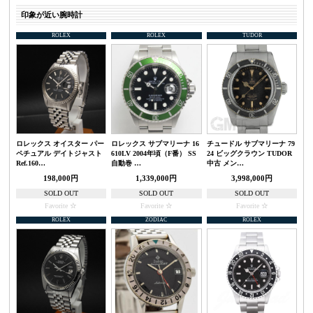
印象が近い腕時計
ROLEX
ROLEX
TUDOR
ロレックス オイスター パー
ロレックス サブマリーナ 16
チュードル サブマリーナ 79
ペチュアル デイトジャスト
610LV 2004年頃（F番） SS
24 ビッグクラウン TUDOR
Ref.160…
自動巻 …
中古 メン…
198,000円
1,339,000円
3,998,000円
SOLD OUT
SOLD OUT
SOLD OUT
Favorite
Favorite
Favorite
ROLEX
ZODIAC
ROLEX