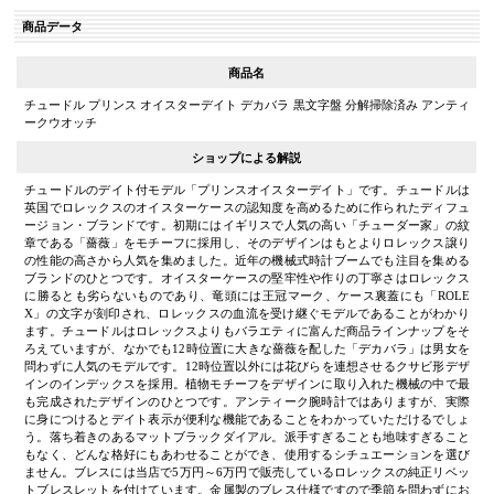
商品データ
商品名
チュードル プリンス オイスターデイト デカバラ 黒文字盤 分解掃除済み アンティ
ークウオッチ
ショップによる解説
チュードルのデイト付モデル「プリンスオイスターデイト」です。チュードルは
英国でロレックスのオイスターケースの認知度を高めるために作られたディフュ
ージョン・ブランドです。初期にはイギリスで人気の高い「チューダー家」の紋
章である「薔薇」をモチーフに採用し、そのデザインはもとよりロレックス譲り
の性能の高さから人気を集めました。近年の機械式時計ブームでも注目を集める
ブランドのひとつです。オイスターケースの堅牢性や作りの丁寧さはロレックス
に勝るとも劣らないものであり、竜頭には王冠マーク、ケース裏蓋にも「ROLE
X」の文字が刻印され、ロレックスの血流を受け継ぐモデルであることがわかり
ます。チュードルはロレックスよりもバラエティに富んだ商品ラインナップをそ
ろえていますが、なかでも12時位置に大きな薔薇を配した「デカバラ」は男女を
問わずに人気のモデルです。12時位置以外には花びらを連想させるクサビ形デザ
インのインデックスを採用。植物モチーフをデザインに取り入れた機械の中で最
も完成されたデザインのひとつです。アンティーク腕時計ではありますが、実際
に身につけるとデイト表示が便利な機能であることをわかっていただけるでしょ
う。落ち着きのあるマットブラックダイアル。派手すぎることも地味すぎること
もなく、どんな格好にもあわせることができ、使用するシチュエーションを選び
ません。ブレスには当店で5万円～6万円で販売しているロレックスの純正リベッ
トブレスレットを付けています。金属製のブレス仕様ですので季節を問わずにお