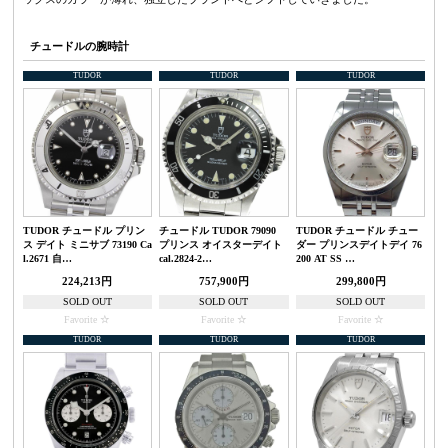
チュードルの腕時計
TUDOR
TUDOR
TUDOR
TUDOR チュードル プリン
チュードル TUDOR 79090
TUDOR チュードル チュー
ス デイト ミニサブ 73190 Ca
プリンス オイスターデイト
ダー プリンスデイトデイ 76
l.2671 自…
cal.2824-2…
200 AT SS …
224,213円
757,900円
299,800円
SOLD OUT
SOLD OUT
SOLD OUT
Favorite
Favorite
Favorite
TUDOR
TUDOR
TUDOR