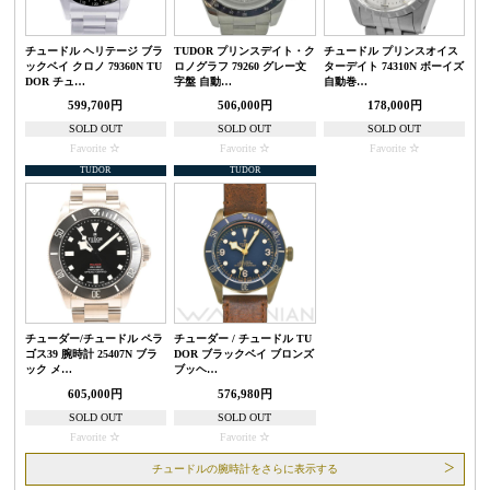
チュードル ヘリテージ ブラ
TUDOR プリンスデイト・ク
チュードル プリンスオイス
ックベイ クロノ 79360N TU
ロノグラフ 79260 グレー文
ターデイト 74310N ボーイズ
DOR チュ…
字盤 自動…
自動巻…
599,700円
506,000円
178,000円
SOLD OUT
SOLD OUT
SOLD OUT
Favorite
Favorite
Favorite
TUDOR
TUDOR
チューダー/チュードル ペラ
チューダー / チュードル TU
ゴス39 腕時計 25407N ブラ
DOR ブラックベイ ブロンズ
ック メ…
ブッヘ…
605,000円
576,980円
SOLD OUT
SOLD OUT
Favorite
Favorite
チュードルの腕時計をさらに表示する