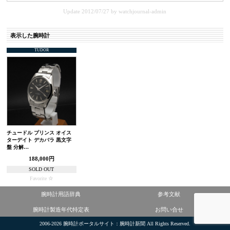
Update 2012/07/27
by
watchjournal-admin
表示した腕時計
TUDOR
チュードル プリンス オイス
ターデイト デカバラ 黒文字
盤 分解…
188,000円
SOLD OUT
Favorite
腕時計用語辞典
参考文献
腕時計製造年代特定表
お問い合せ
2006-2026
腕時計ポータルサイト：腕時計新聞
All Rights Reserved.