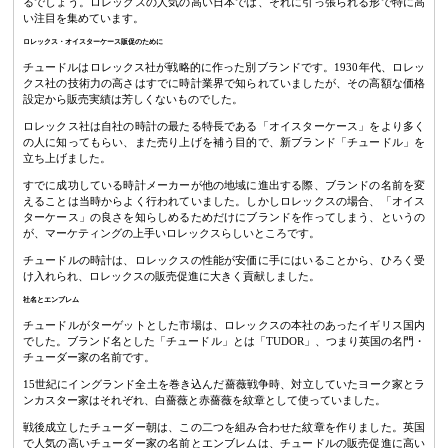
るでしょう。ロレックスの人気の高い日本では、それに引っ張られる形で特に高
い注目を集めています。
ロレックス・オイスターケース販促のために
チュードルはロレックス社が戦略的に作った別ブランドです。1930年代、ロレッ
クス社の技術力の高さはすでに時計業界で知られていましたが、その高額な価格
設定から販売実績は芳しくないものでした。
ロレックス社は自社の時計の最たる特長である「オイスターケース」をより多く
の人に知ってもらい、また売り上げを補う目的で、新ブランド「チュードル」を
立ち上げました。
すでに成功している時計メーカーが他の地域に進出する際、ブランドの名前を変
えることは当時からよく行われていました。しかしロレックスの場合、「オイス
ターケース」の良さを知らしめるためだけにブランドを作ってしまう、というの
が、マーケティングの上手いロレックスらしいところです。
チュードルの時計は、ロレックスの性能が安価に手にはいることから、ひろく受
け入れられ、ロレックスの販売促進に大きく貢献しました。
社名とエンブレム
チュードルがターゲットとした市場は、ロレックスの本社のあったイギリス国内
でした。ブランド名とした「チュードル」とは「TUDOR」、つまり英国の名門・
チューダー家の名前です。
15世紀にイングランド全土を巻き込んだ薔薇戦争時、対立していたヨーク家とラ
ンカスター家はそれぞれ、白薔薇と赤薔薇を紋章として使っていました。
戦後成立したチューダー朝は、この二つを組み合わせた紋章を作りました。英国
で人気の高いチューダー家の名前とエンブレムは、チュードルの販売促進に高い