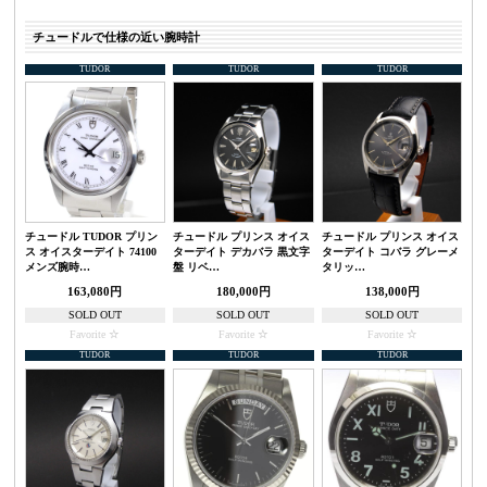
チュードルで仕様の近い腕時計
TUDOR
TUDOR
TUDOR
チュードル TUDOR プリン
チュードル プリンス オイス
チュードル プリンス オイス
ス オイスターデイト 74100
ターデイト デカバラ 黒文字
ターデイト コバラ グレーメ
メンズ腕時…
盤 リベ…
タリッ…
163,080円
180,000円
138,000円
SOLD OUT
SOLD OUT
SOLD OUT
Favorite
Favorite
Favorite
TUDOR
TUDOR
TUDOR