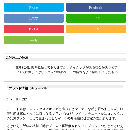
Twitter
Facebook
はてブ
LINE
Pocket
RSS
feedly
ご利用上の注意
在庫状況は随時更新しておりますが、タイムラグがある場合があります
ご注文に際してはリンク先の商品ページの情報をよく確認してください
ブランド情報（チュードル）
チュードルとは
チュードルは、ロレックスやオメガと比べるとマイナーな感が否めませんが、腕
時計愛好家にとっては気になるブランドのひとつです。チュードルはロレックス
の兄弟ブランドとして生まれましたが、その知名度には雲泥の差があります。
とはいえ、近年の機械式時計ブームで再評価されているブランドのひとつといえ