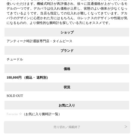
使いいただけます。機械式時計が再評価され、徐々に流通価格が上がっているモ
デルの一つです。デカバラは仕入れ価格が上昇し、状態のよい個体が少なくなっ
てきているようです。当店も指定しての仕入れが難しくなってきています。デカ
バラのデザインに心惹かれた方にはもちろん、ロレックスのデザインや性能が気
になるものの、より個性的な腕時計を探している方にもオススメです。
ショップ
アンティーク時計通販専門店・タイムピース
ブランド
チュードル
価格
188,000
円 （税込・ 送料別）
状況
SOLD OUT
お気に入り
Favorite
（
お気に入り腕時計一覧
）
売り切れ／掲載終了