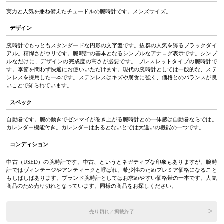
実力と人気を兼ね備えたチュードルの腕時計です。メンズサイズ。
デザイン
腕時計でもっともスタンダードな円形の文字盤です。抜群の人気を誇るブラックダイ
アル。精悍さがウリです。腕時計の基本となるシンプルなアナログ表示です。シンプ
ルなだけに、デザインの完成度の高さが必要です。 ブレスレットタイプの腕時計で
す。季節を問わず快適にお使いいただけます。現代の腕時計としては一般的な、ステ
ンレスを採用した一本です。ステンレスはキズや腐食に強く、価格とのバランスが良
いことで知られています。
スペック
自動巻です。腕の動きでゼンマイが巻き上がる腕時計との一体感は自動巻ならでは。
カレンダー機能付き。カレンダーはあるとないとでは大違いの機能の一つです。
コンディション
中古（USED）の腕時計です。中古、というとネガティブな印象もありますが、腕時
計ではヴィンテージやアンティークと呼ばれ、希少性のためプレミア価格になること
もしばしばあります。ブランド腕時計としてはお求めやすい価格帯の一本です。人気
商品のため売り切れとなっています。同様の商品をお探しください。
売り切れ／掲載終了