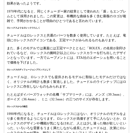
効果があったようです。
1970年代になると、同じくチューダー家の紋章として使われた「盾」もエンブレ
ムとして採用されました。この変更は、有機的な曲線を多く含む薔薇のロゴが複
雑で、手間がかかることが理由のひとつであると言われています。
ロレックスよりもロレックスらしく
チュードルはロレックスと共通のパーツを数多く使用しています。たとえば、竜
頭にロレックスのアイコンである、王冠マークがみられるものもあります。
また、多くのモデルでは裏蓋には王冠マークとともに「ROLEX」の名前が刻印さ
れているなど、ロレックスの腕時計以上にロレックスカラーを打ち出したデザイ
ンとなっています。一方でムーブメントには、ETA社のエボーシュを用いること
で価格を下げました。
ロレックスのディフュージョンブランドとして
チュードルは、ロレックスでも提供されるモデルに類似したモデルだけではな
く、オリジナルの時計も数多く製造しました。チュードルのラインナップにはロ
レックスに存在しないものもみられます。
たとえばダイバーズウォッチの名機「サブマリーナ」には、メンズ（39.3mm）、
ボーイズ（36.4mm）、ミニ（32.5mm）の三つのサイズが存在します。
ロレックスからの独立
1990年代になると、チュードルはロレックスにはない、オリジナルのモデルをよ
り多く発売するようになります。ロレックスが高価すぎて手に入らないとか、ロ
レックスのデザインや機能が気になるけれど、人とは少し違った物が欲しいとい
った、いろいろな需要をうまく満たしながら成長したチュードルは、次第にロレ
ックスのカラーが薄れ、独立したブランドへとシフトしていきました。