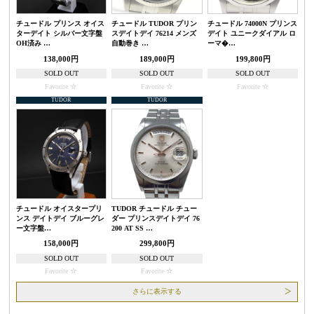
チュードル プリンス オイス
チュードル TUDOR プリン
チュードル 74000N プリンス
ターデイト シルバー文字盤
スデイトデイ 76214 メンズ
デイト ユニークダイアル ロ
OH済み …
自動巻き …
ーマ�…
138,000円
189,000円
199,800円
SOLD OUT
SOLD OUT
SOLD OUT
Favorite
Favorite
Favorite
TUDOR
TUDOR
チュードル オイスタープリ
TUDOR チュードル チュー
ンス デイトデイ ブルーグレ
ダー プリンスデイトデイ 76
ー文字盤…
200 AT SS …
158,000円
299,800円
SOLD OUT
SOLD OUT
Favorite
Favorite
さらに表示する