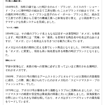
手工業から機械工業へ
1848年6月、当時23歳であった時計士のルイ・ブランが、スイスのラ・ショー・
ド・フォンに懐中時計の組み立て工房を開いたことがブランドの始まりです。そ
の後約30年の間に、ルイ･ブランは息子のルイ・ポール・ブランと共に、組み立
て工房での手工業から工場での機械工業へと体制を切り替え、より高効率でシス
テマチックな生産システムを完成しました。
「オメガ」の誕生
1894年には、その後のブランド名ともなる記念すべき新型時計「オメガ」を発表
します。時計業界には「究極」や「最高」を意味する商品名や社名は沢山ありま
すが、「オメガ」という名前は人を引きつける魅力に富んでいます。
オメガはその名前の期待に応える形でヒット商品となりました。1903年には社名
を「オメガ」に変更し、現在も高い知名度を誇る有数の時計ブランドとなりまし
た。
冒険とオメガ
宇宙や深海など、未踏の地への冒険に必ずと言ってよいほど携行される腕時計、
それがオメガです。
1969年、アポロ11号の飛行士アームストロングとオルドリンが人類初の月面着陸
に成功。この際、腕に着けられていたのがオメガ社の「スピードマスター・プロ
フェッショナル」でした。
1970年には、アポロ13号が爆発を伴う過酷なトラブルに見舞われましたが、スピ
ードマスターの精度や安定性は乗組員の帰還に大いに貢献しました。深海探査の
分野においても大きな功績を残しており、オメガはダイバーズウォッチの最先端
をリードしています。