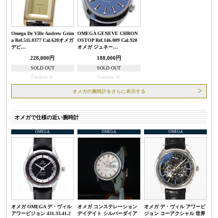
Omega De Ville Andrew Grim
OMEGA GENEVE CHRON
a Ref.511.0377 Cal.620オメガ
OSTOP Ref.146.009 Cal.920
デビ…
オメガ ジュネー…
228,000円
188,000円
SOLD OUT
SOLD OUT
Favorite
Favorite
オメガの腕時計をさらに表示する
オメガで仕様の近い腕時計
OMEGA
OMEGA
OMEGA
オメガ OMEGA デ・ヴィル
オメガ コンステレーション
オメガ デ・ヴィル アワービ
アワービジョン 431.33.41.2
デイデイト シルバーダイア
ジョン コーアクシャル 世界