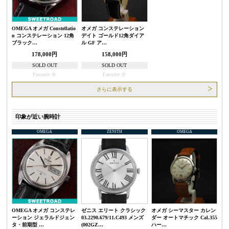
OMEGA オメガ Constellatio
オメガ コンステレーション
n コンステレーション 12角
デイト ゴールド12角ダイア
ブラック…
ル GF ア…
178,000円
158,000円
SOLD OUT
SOLD OUT
Favorite
Favorite
さらに表示する
印象が近い腕時計
OMEGA
ZENITH
OMEGA
OMEGA オメガ コンステレ
ゼニス エリート クラシック
オメガ シーマスター カレン
ーション ジェラルドジェン
03.2290.679/11.C493 メンズ
ダー オートマチック Cal.355
タ・前期型 …
(002GZ…
ハー…