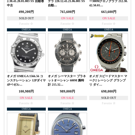
2.30.41.20.01.003 SS 自動巻
テラ 220.12.41.21.06.001 SS
ー300Mクロノグラフ 212.30.
中古
自動…
42.50.01…
490,200円
765,600円
663,600円
SOLD OUT
ON SALE
ON SALE
Favorite
Favorite
Favorite
OMEGA
OMEGA
OMEGA
オメガ OMEGA 1566.56 コ
オメガ シーマスター プラネ
オメガ スピードマスター マ
ンステレーション 12Pダイヤ
ットオーシャン 600M 腕時
ーク2 レーシング グランプ
4Pベゼル…
計 215.32…
リ ダイ…
100,980円
989,000円
698,000円
ON SALE
ON SALE
SOLD OUT
Favorite
Favorite
Favorite
OMEGA
OMEGA