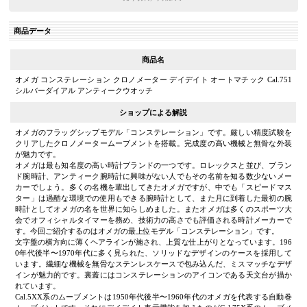
商品データ
商品名
オメガ コンステレーション クロノメーター デイデイト オートマチック Cal.751
シルバーダイアル アンティークウオッチ
ショップによる解説
オメガのフラッグシップモデル「コンステレーション」です。厳しい精度試験を
クリアしたクロノメータームーブメントを搭載。完成度の高い機械と無骨な外装
が魅力です。
オメガは最も知名度の高い時計ブランドの一つです。ロレックスと並び、ブラン
ド腕時計、アンティーク腕時計に興味がない人でもその名前を知る数少ないメー
カーでしょう。多くの名機を輩出してきたオメガですが、中でも「スピードマス
ター」は過酷な環境での使用もできる腕時計として、また月に到着した最初の腕
時計としてオメガの名を世界に知らしめました。またオメガは多くのスポーツ大
会でオフィシャルタイマーを務め、技術力の高さでも評価される時計メーカーで
す。今回ご紹介するのはオメガの最上位モデル「コンステレーション」です。
文字盤の横方向に薄くヘアラインが施され、上質な仕上がりとなっています。196
0年代後半〜1970年代に多く見られた、ソリッドなデザインのケースを採用して
います。繊細な機械を無骨なステンレスケースで包み込んだ、ミスマッチなデザ
インが魅力的です。裏蓋にはコンステレーションのアイコンである天文台が描か
れています。
Cal.5XX系のムーブメントは1950年代後半〜1960年代のオメガを代表する自動巻