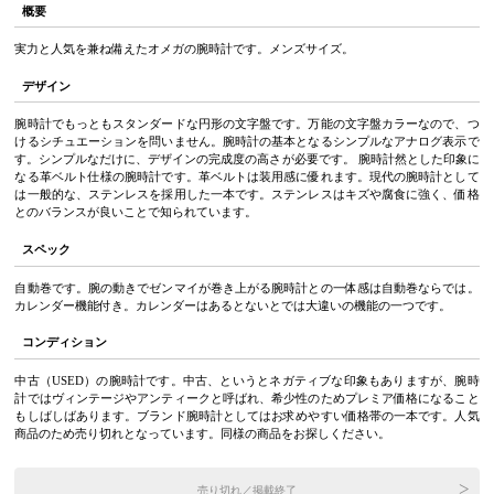
概要
実力と人気を兼ね備えたオメガの腕時計です。メンズサイズ。
デザイン
腕時計でもっともスタンダードな円形の文字盤です。万能の文字盤カラーなので、つ
けるシチュエーションを問いません。腕時計の基本となるシンプルなアナログ表示で
す。シンプルなだけに、デザインの完成度の高さが必要です。 腕時計然とした印象に
なる革ベルト仕様の腕時計です。革ベルトは装用感に優れます。現代の腕時計として
は一般的な、ステンレスを採用した一本です。ステンレスはキズや腐食に強く、価格
とのバランスが良いことで知られています。
スペック
自動巻です。腕の動きでゼンマイが巻き上がる腕時計との一体感は自動巻ならでは。
カレンダー機能付き。カレンダーはあるとないとでは大違いの機能の一つです。
コンディション
中古（USED）の腕時計です。中古、というとネガティブな印象もありますが、腕時
計ではヴィンテージやアンティークと呼ばれ、希少性のためプレミア価格になること
もしばしばあります。ブランド腕時計としてはお求めやすい価格帯の一本です。人気
商品のため売り切れとなっています。同様の商品をお探しください。
売り切れ／掲載終了