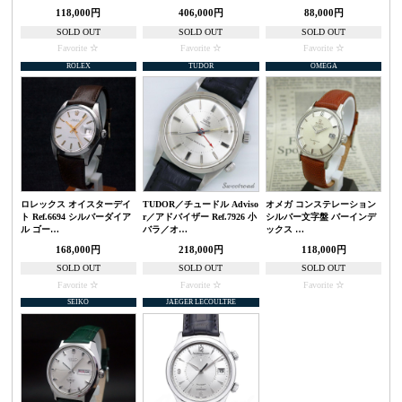
118,000円
406,000円
88,000円
SOLD OUT
SOLD OUT
SOLD OUT
Favorite
Favorite
Favorite
ROLEX
TUDOR
OMEGA
ロレックス オイスターデイ
TUDOR／チュードル Adviso
オメガ コンステレーション
ト Ref.6694 シルバーダイア
r／アドバイザー Ref.7926 小
シルバー文字盤 バーインデ
ル ゴー…
バラ／オ…
ックス …
168,000円
218,000円
118,000円
SOLD OUT
SOLD OUT
SOLD OUT
Favorite
Favorite
Favorite
SEIKO
JAEGER LECOULTRE