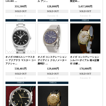
1.01.001 …
ル アン…
限定88…
331,500円
128,000円
3,457,000円
SOLD OUT
SOLD OUT
SOLD OUT
Favorite
Favorite
Favorite
OMEGA
OMEGA
OMEGA
オメガ OMEGA シーマスタ
オメガ コンステレーション
オメガ コンステレーション
ー アクアテラ マスター コー
デイデイト クロノメーター
シルバーダイアル 箱＆証書
アクシャ…
腕時計 …
付 分解…
538,401円
129,600円
178,000円
SOLD OUT
SOLD OUT
SOLD OUT
Favorite
Favorite
Favorite
OMEGA
OMEGA