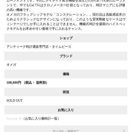
ムーブメントです。それにデイデイト表示機能を加えたのがCal.75X系のムーブメ
ントで、中でもCal.751はクロノメーター仕様となっており、時計マニアにも評価
の高い機械です。
オメガのフラッグシップモデル「コンステレーション」。現行品は高級感追求の
ためよりクラシックなデザインになっており、このような質実剛健なケースはヴ
ィンテージでしか手に入れることはできません。機械式時計全盛期のハイスペッ
クモデルをお求めやすい価格で手に入れるチャンス。
ショップ
アンティーク時計通販専門店・タイムピース
ブランド
オメガ
価格
108,000
円 （税込・ 送料別）
状況
SOLD OUT
お気に入り
Favorite
（
お気に入り腕時計一覧
）
売り切れ／掲載終了