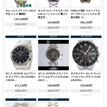
ロレックス デイトナ 116523
オメガ スピードマスター357
OMEGA 時計 スピードマス
中古 メンズ 腕時計
6.50 ムーンフェイズ 裏スケ
タープロフェッショナル 手
黒文字…
巻き時計 ス…
1,612,000円
429,800円
300,240円
SOLD OUT
SOLD OUT
SOLD OUT
Favorite
Favorite
Favorite
ZENITH
ZENITH
TAG HEUER
ゼニス ZENITH エルプリメ
ゼニス ZENITH クロノマス
タグホイヤー カレラ キャリ
ロ キャプテン 03.2110.400/2
ターT エルプリメロ 02.0240.
バー16 クロノグラフ CV201
1.M2110…
410/21 …
4.BA0794…
474,120円
548,000円
218,000円
SOLD OUT
SOLD OUT
SOLD OUT
Favorite
Favorite
Favorite
ROLEX
OMEGA