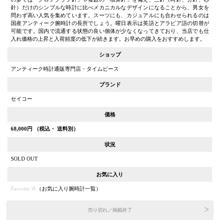
針）だけのシンプルな時計に比べメカニカルなデザインになることから、男女を
問わず高い人気を集めています。スーツにも、カジュアルにも合わせられるのは
国産アンティーク腕時計の長所でしょう。曜日表示は英語とアラビア語の切替が
可能です。国内で流通する状態の良い個体が少なくなってきており、当店でも仕
入れ価格の上昇と入荷頻度の低下が続きます。お早めの購入をおすすめします。
ショップ
アンティーク時計通販専門店・タイムピース
ブランド
セイコー
価格
68,000
円 （税込・ 送料別）
状況
SOLD OUT
お気に入り
Favorite
（
お気に入り腕時計一覧
）
売り切れ／掲載終了