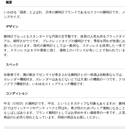
概要
いわゆる「国産」とよばれ、日本の腕時計ブランドであるセイコーの腕時計です。メ
ンズサイズ。
デザイン
腕時計でもっともスタンダードな円形の文字盤です。抜群の人気を誇るブラックダイ
アル。精悍さがウリです。 ブレスレットタイプの腕時計です。季節を問わず快適にお
使いいただけます。現代の腕時計としては一般的な、ステンレスを採用した一本で
す。ステンレスはキズや腐食に強く、価格とのバランスが良いことで知られていま
す。
スペック
自動巻です。腕の動きでゼンマイが巻き上がる腕時計との一体感は自動巻ならでは。
カレンダー機能付き。カレンダーはあるとないとでは大違いの機能の一つです。クロ
ノグラフ機能付き。いわゆるストップウォッチ機能です。
コンディション
中古（USED）の腕時計です。中古、というとネガティブな印象もありますが、腕時
計ではヴィンテージやアンティークと呼ばれ、希少性のためプレミア価格になること
もしばしばあります。ブランド腕時計としてはお求めやすい価格帯の一本です。人気
商品のため売り切れとなっています。同様の商品をお探しください。