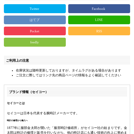
Twitter
Facebook
はてブ
LINE
Pocket
RSS
feedly
ご利用上の注意
在庫状況は随時更新しておりますが、タイムラグがある場合があります
ご注文に際してはリンク先の商品ページの情報をよく確認してください
ブランド情報（セイコー）
セイコーとは
セイコーは日本を代表する腕時計メーカーです。
時計の修理から輸入へ
1877年に服部金太郎が開いた「服部時計修繕所」がセイコー社の始まりです。金
太郎は時計の修理と販売を行いながら、他の時計店にも通い技術の向上に努めま