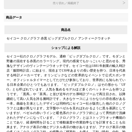
売り切れ／掲載終了
商品データ
商品名
セイコー クロノグラフ 赤黒 ビッグダブルクロノ アンティークウオッチ
ショップによる解説
セイコー社のクロノグラフモデル、通称「ビッグダブルクロノ」です。モダンと
野趣の混在する赤黒のカラーリング。現代の感覚でもかっこいいと思わせる、秀
逸なデザインのヴィンテージウオッチです。セイコー社は1881年創業の輸入時計
店「服部時計店」に始まり、現在まで130年あまりの長い歴史を持つ、日本を代表
する時計メーカーです。オリンピックなどの世界的なイベントで公式スポンサ
ー、オフィシャルタイマーとしてたびたび参加しており、世界的にも知られてい
る日本企業のひとつでもあります。「ビッグダブルクロノ」はその形から「UF
O」とも呼ばれています。人気を集めるモデルほど多くのペットネームを持つよ
うです。「黒馬」や「茶馬」と並び近年のデカ厚時計ブームで再注目され、以降
継続して高い人気を誇る腕時計です。大きなケースによりかなりの存在感がある
一本。曲線を主体としたデザインは同時代にセイコー社が販売した他のクロノグ
ラフとは趣が異なります。文字盤やベゼルを見ればわかるように黒を基調として
いますが、ベゼルの赤いラインと暖色系のクロノグラフ針によって男性的で洗練
されたデザインになっています。「クロノグラフ」とはストップウオッチ機能の
ことであり、経過時間を計ることで移動速度や作業効率などを計算することも出
来ます。アナログ表示の物とデジタル表示の物がありますが、アナログ表示の物
の多くは「クロノグラフ針」や複数の「積算針」を備え、三針（時針、分針、秒