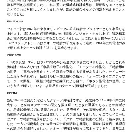
の音叉時計は高精度の機械式時計が日差10秒程度であった当時、「月差」1分を
誇る圧倒的な精度でした。これに驚いた機械式時計業界は、振動数を向上させる
ことでこれに対抗しようとしましたが、部品の耐久性などの問題を抱えることと
なりました。
東京オリンピック
セイコー社は1960年に東京オリンピックの公式時計サプライヤーとして名乗りを
上げます。150人体制で計時機器の自社開発プロジェクトを立ち上げ、諏訪精工
舎が電子式の計時機を担当することになりました。目に見える目標を手に入れた5
9Aプロジェクトチームはクオーツ時計の研究をさらに進め、1961年に乾電池のみ
で動く卓上クオーツ時計「951」を完成させます。
小型化への研究
951の改良型「952」はタバコ箱の半分程度の大きさになりました。しかしこれを
腕時計に組み込むには「水晶振動子の小型化」「モーターの小型化」「時計用IC
の開発」「電池の小型化」という課題を克服する必要がありました。セイコー社
はこれらをそれぞれ「軸受けルビー加工技術の応用」「オープンタイプステップ
モーターの開発」「機械式時計の熟練工による自作」「ボタン型電池の使用」と
いう方法で解決し、いよいよ世界初のクオーツ腕時計が完成しました。
発売と普及
当初1970年に発売予定だったクオーツ腕時計ですが、経営陣の「1960年代中に発
売することが将来クオーツの歴史を振り返ったときに重要である」との判断か
ら、急遽1969年12月に発売されました。発売当初、その高額な価格、大きさ、水
晶振動子の繊細さから普及は難しい、との予測もありました。そこでセイコー社
はクオーツ時計の普及をはかるべく、「クオーツ時計技術の公開」に踏み切りま
した。一方で消費者向けに大量の広告宣伝活動を展開し、同時に販売店、修理店
への講習会も開催しました。クオーツ腕時計が徐々に広まってくると、量産によ