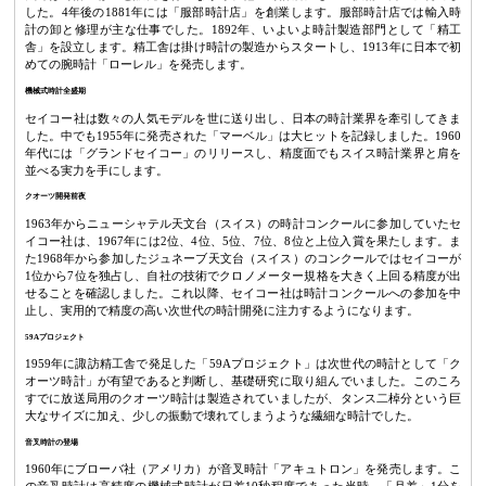
した。4年後の1881年には「服部時計店」を創業します。服部時計店では輸入時
計の卸と修理が主な仕事でした。1892年、いよいよ時計製造部門として「精工
舎」を設立します。精工舎は掛け時計の製造からスタートし、1913年に日本で初
めての腕時計「ローレル」を発売します。
機械式時計全盛期
セイコー社は数々の人気モデルを世に送り出し、日本の時計業界を牽引してきま
した。中でも1955年に発売された「マーベル」は大ヒットを記録しました。1960
年代には「グランドセイコー」のリリースし、精度面でもスイス時計業界と肩を
並べる実力を手にします。
クオーツ開発前夜
1963年からニューシャテル天文台（スイス）の時計コンクールに参加していたセ
イコー社は、1967年には2位、4位、5位、7位、8位と上位入賞を果たします。ま
た1968年から参加したジュネーブ天文台（スイス）のコンクールではセイコーが
1位から7位を独占し、自社の技術でクロノメーター規格を大きく上回る精度が出
せることを確認しました。これ以降、セイコー社は時計コンクールへの参加を中
止し、実用的で精度の高い次世代の時計開発に注力するようになります。
59Aプロジェクト
1959年に諏訪精工舎で発足した「59Aプロジェクト」は次世代の時計として「ク
オーツ時計」が有望であると判断し、基礎研究に取り組んでいました。このころ
すでに放送局用のクオーツ時計は製造されていましたが、タンス二棹分という巨
大なサイズに加え、少しの振動で壊れてしまうような繊細な時計でした。
音叉時計の登場
1960年にブローバ社（アメリカ）が音叉時計「アキュトロン」を発売します。こ