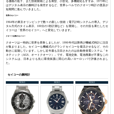
る価格の低下、また技術開発による薄型、小型化、多機能化もすすみ、1973年に
はデジタル表示の腕時計を発売するなど、世界レベルでのクオーツ時計の普及が
短期間に進んでいきました。
世界のセイコー
1964年の東京オリンピックで数々の新しい技術（電子計時システムの導入、デジ
タル方式のタイム表示、100分の1秒計測など）を開発し、その大役を果たしたセ
イコーは「世界のセイコー」へと変化していきます。
クオーツ以降のセイコー
クオーツは一時的に世界を席巻しましたが、1990年代以降再び機械式時計に注目
が集まりました。セイコーも機械式のグランドセイコーを復活させるなど、その
動きに追随しています。しかし近年最も注目されたのは自動巻発電システム「キ
ネティック（AGS、オートクオーツ）」です。電池交換、電池廃棄が不要なこの
システムは、日本よりも先に環境保護に関心の高いヨーロッパで評価されまし
た。
セイコーの腕時計
SEIKO
SEIKO
SEIKO