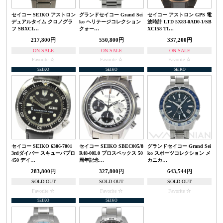
セイコー SEIKO アストロン
グランドセイコー Grand Sei
セイコー アストロン GPS 電
デュアルタイム クロノグラ
ko ヘリテージコレクション
波時計 LTD 5X83-0AD0-1/SB
フ SBXC1…
クォー…
XC158 TI…
217,800円
550,800円
337,200円
ON SALE
ON SALE
ON SALE
Favorite
Favorite
Favorite
SEIKO
SEIKO
SEIKO
セイコー SEIKO 6306-7001
セイコー SEIKO SBEC005/8
グランドセイコー Grand Sei
3rdダイバー スキューバプロ
R48-00L0 プロスペックス 50
ko スポーツコレクション メ
450 デイ…
周年記念…
カニカ…
283,800円
327,800円
643,544円
SOLD OUT
SOLD OUT
SOLD OUT
Favorite
Favorite
Favorite
SEIKO
SEIKO