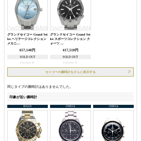
グランドセイコー Grand Sei
グランドセイコー Grand Sei
ko ヘリテージコレクション
ko スポーツコレクション ク
メカニ…
ォーツ …
657,140円
417,510円
SOLD OUT
SOLD OUT
Favorite
Favorite
セイコーの腕時計をさらに表示する
同じタイプの腕時計はありませんでした。
印象が近い腕時計
ROLEX
OMEGA
OMEGA