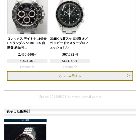
ロレックス デイトナ 116500
OMEGA 裏スケ OH済 オメ
LN ランダム SSROLEX 自
ガ スピードマスタープロフ
動巻 新品同…
ェッショナル…
2,400,000円
367,092円
SOLD OUT
SOLD OUT
Favorite
Favorite
さらに表示する
Update 2014/08/21
by
watchjournal-admin
表示した腕時計
SEIKO