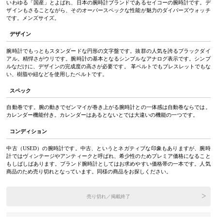
いわゆる「国産」とよばれ、日本の腕時計ブランドであるセイコーの腕時計です。デ
ザインもさることながら、そのオーバースペックな性能が魅力のダイバーズウォッチ
です。メンズサイズ。
デザイン
腕時計でもっともスタンダードな円形の文字盤です。抜群の人気を誇るブラックダイ
アル。精悍さがウリです。腕時計の基本となるシンプルなアナログ表示です。シンプ
ルなだけに、デザインの完成度の高さが必要です。 革ベルトでもブレスレットでもな
い、樹脂や紐などを使用したベルトです。
スペック
自動巻です。腕の動きでゼンマイが巻き上がる腕時計との一体感は自動巻ならでは。
カレンダー機能付き。カレンダーはあるとないとでは大違いの機能の一つです。
コンディション
中古（USED）の腕時計です。中古、というとネガティブな印象もありますが、腕時
計ではヴィンテージやアンティークと呼ばれ、希少性のためプレミア価格になること
もしばしばあります。ブランド腕時計としてはお求めやすい価格帯の一本です。人気
商品のため売り切れとなっています。同様の商品をお探しください。
売り切れ／掲載終了