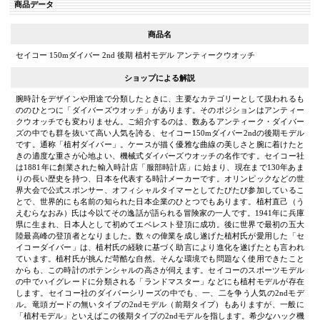
商品データ
商品名
セイコー 150mダイバー 2nd 後期 植村モデル アンティークウオッチ
ショップによる解説
腕時計をデザインや用途で分類したときに、主要なカテゴリーとして扱われるも
ののひとつに「ダイバーズウオッチ」があります。そのポジションはアンティー
クウオッチでも変わりません。ご紹介するのは、数あるアンティーク・ダイバー
ズの中でも群を抜いて高い人気を誇る、セイコー150mダイバー2ndの後期モデル
です。通称「植村ダイバー」。ケースが描く優雅な曲線の美しさと腕に着けたと
きの適度な重さが心地よい、機械式ダイバーズウオッチの名作です。セイコー社
は1881年に創業された輸入時計店「服部時計店」に始まり、現在まで130年あま
りの長い歴史を持つ、日本を代表する時計メーカーです。オリンピックなどの世
界大会で公式スポンサー、オフィシャルタイマーとしてたびたび参加しているこ
とで、世界的にも名前の知られた日本企業のひとつでもあります。植村直己（う
えむらなおみ）氏は今以てその逸話が語られる冒険家の一人です。1941年に兵庫
県に生まれ、日本人として初めてエベレスト登頂に成功。後に世界で最初の五大
陸最高峰の登頂者となりました。数々の偉業を成し遂げた植村氏が愛用した「セ
イコーダイバー」は、植村氏の経験に基づく助言により進化を遂げたとも言われ
ています。植村氏が挑んだ苛酷な自然。そんな環境でも問題なく使用できたこと
からも、この時計のポテンシャルの高さが伺えます。セイコーのスポーツモデル
の中でハイグレードに分類される「ランドマスター」などにも植村モデルが存在
します。セイコー社のダイバーシリーズの中でも、一、二を争う人気の2ndモデ
ル。竜頭ガードの無いタイプの2ndモデル（前期タイプ）もありますが、一般に
「植村モデル」といえばこの後期タイプの2ndモデルを指します。希少なハック機