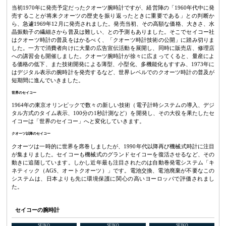
当初1970年に発売予定だったクオーツ腕時計ですが、経営陣の「1960年代中に発
売することが将来クオーツの歴史を振り返ったときに重要である」との判断か
ら、急遽1969年12月に発売されました。発売当初、その高額な価格、大きさ、水
晶振動子の繊細さから普及は難しい、との予測もありました。そこでセイコー社
はクオーツ時計の普及をはかるべく、「クオーツ時計技術の公開」に踏み切りま
した。一方で消費者向けに大量の広告宣伝活動を展開し、同時に販売店、修理店
への講習会も開催しました。クオーツ腕時計が徐々に広まってくると、量産によ
る価格の低下、また技術開発による薄型、小型化、多機能化もすすみ、1973年に
はデジタル表示の腕時計を発売するなど、世界レベルでのクオーツ時計の普及が
短期間に進んでいきました。
世界のセイコー
1964年の東京オリンピックで数々の新しい技術（電子計時システムの導入、デジ
タル方式のタイム表示、100分の1秒計測など）を開発し、その大役を果たしたセ
イコーは「世界のセイコー」へと変化していきます。
クオーツ以降のセイコー
クオーツは一時的に世界を席巻しましたが、1990年代以降再び機械式時計に注目
が集まりました。セイコーも機械式のグランドセイコーを復活させるなど、その
動きに追随しています。しかし近年最も注目されたのは自動巻発電システム「キ
ネティック（AGS、オートクオーツ）」です。電池交換、電池廃棄が不要なこの
システムは、日本よりも先に環境保護に関心の高いヨーロッパで評価されまし
た。
セイコーの腕時計
SEIKO
SEIKO
SEIKO