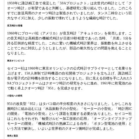
1959年に諏訪精工舎で発足した「59Aプロジェクト」は次世代の時計として「ク
オーツ時計」が有望であると判断し、基礎研究に取り組んでいました。このころ
すでに放送局用のクオーツ時計は製造されていましたが、タンス二棹分という巨
大なサイズに加え、少しの振動で壊れてしまうような繊細な時計でした。
音叉時計の登場
1960年にブローバ社（アメリカ）が音叉時計「アキュトロン」を発売します。こ
の音叉時計は高精度の機械式時計が日差10秒程度であった当時、「月差」1分を
誇る圧倒的な精度でした。これに驚いた機械式時計業界は、振動数を向上させる
ことでこれに対抗しようとしましたが、部品の耐久性などの問題を抱えることと
なりました。
東京オリンピック
セイコー社は1960年に東京オリンピックの公式時計サプライヤーとして名乗りを
上げます。150人体制で計時機器の自社開発プロジェクトを立ち上げ、諏訪精工
舎が電子式の計時機を担当することになりました。目に見える目標を手に入れた5
9Aプロジェクトチームはクオーツ時計の研究をさらに進め、1961年に乾電池のみ
で動く卓上クオーツ時計「951」を完成させます。
小型化への研究
951の改良型「952」はタバコ箱の半分程度の大きさになりました。しかしこれを
腕時計に組み込むには「水晶振動子の小型化」「モーターの小型化」「時計用IC
の開発」「電池の小型化」という課題を克服する必要がありました。セイコー社
はこれらをそれぞれ「軸受けルビー加工技術の応用」「オープンタイプステップ
モーターの開発」「機械式時計の熟練工による自作」「ボタン型電池の使用」と
いう方法で解決し、いよいよ世界初のクオーツ腕時計が完成しました。
発売と普及