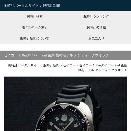
腕時計ポータルサイト：腕時計新聞
腕時計検索
腕時計ランキング
モデルネーム索引
腕時計の情報
腕時計新聞について
お気に入り
セイコー 150mダイバー 2nd 後期 植村モデル アンティークウオッチ
腕時計ポータルサイト：腕時計新聞
>
セイコー
>
セイコー 150mダイバー 2nd 後期
植村モデル アンティークウオッチ