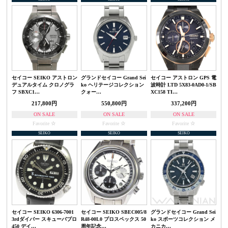
セイコー SEIKO アストロン
グランドセイコー Grand Sei
セイコー アストロン GPS 電
デュアルタイム クロノグラ
ko ヘリテージコレクション
波時計 LTD 5X83-0AD0-1/SB
フ SBXC1…
クォー…
XC158 TI…
217,800円
550,800円
337,200円
ON SALE
ON SALE
ON SALE
Favorite
Favorite
Favorite
SEIKO
SEIKO
SEIKO
セイコー SEIKO 6306-7001
セイコー SEIKO SBEC005/8
グランドセイコー Grand Sei
3rdダイバー スキューバプロ
R48-00L0 プロスペックス 50
ko スポーツコレクション メ
450 デイ…
周年記念…
カニカ…