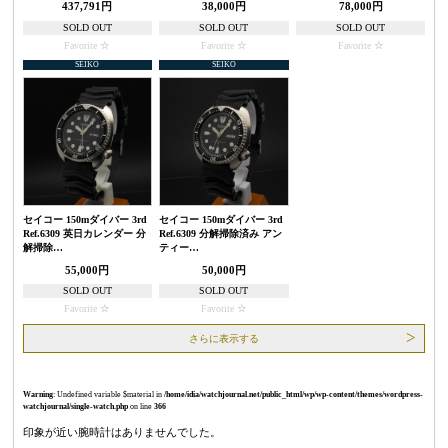
437,791円
38,000円
78,000円
SOLD OUT
SOLD OUT
SOLD OUT
Favorite
Favorite
Favorite
SEIKO
SEIKO
セイコー 150mダイバー 3rd
セイコー 150mダイバー 3rd
Ref.6309 英日カレンダー 分
Ref.6309 分解掃除済み アン
解掃除…
ティー…
55,000円
50,000円
SOLD OUT
SOLD OUT
Favorite
Favorite
さらに表示する
Warning
: Undefined variable $material in
/home/idia/watchjournal.net/public_html/wp/wp-content/themes/wordpress-
watchjournal/single-watch.php
on line
366
印象が近い腕時計はありませんでした。