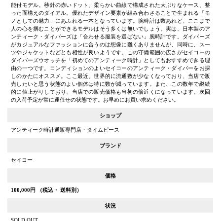
能付モデル。秒針の赤いドット、柔らかい曲線で構成された大ぶりなケース、整
った面構えのダイアル。優れたデザイン要素が組み合わさることで生まれる「モ
ノとしての魅力」にあふれる一本となっています。腕時計は数あれど、ここまで
人の心を掴むことができるモデルはそう多くは無いでしょう。実は、日本製のア
ンティーク・ダイバーズは「合わせる服装を選ばない」腕時計です。ダイバーズ
がカジュアルなファッションに合うのは想像に難くありませんが、同時に、スー
ツやジャケットなどとも相性が良いようです。この守備範囲の広さがセイコーの
ダイバーズウオッチを「初めてのアンティーク時計」としてもおすすめできる理
由の一つです。コンディションのよいセイコーのアンティーク・ダイバーをお探
しのかたにオススメ。ここ最近、世界的に流通数が少なくなっており、当店で販
売したいと思う状態のよい個体は特に数が減っています。また、この数年で継続
的に値上がりしており、当店での販売価格も当初の倍近くになっています。次回
の入荷予定が常に運任せの状態です。お早めにお買い求めください。
ショップ
アンティーク時計通販専門店・タイムピース
ブランド
セイコー
価格
100,000
円 （税込・ 送料別）
状況
SOLD OUT