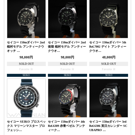
セイコー 150mダイバー 2nd
セイコー 150mダイバー 2nd
セイコー 150mダイバー 5th
植村モデル アンティークウ
後期 植村モデル アンティー
Ref.7002 デイト アンティー
オッチ …
クウオ…
クウオ…
98,000円
98,000円
48,000円
SOLD OUT
SOLD OUT
SOLD OUT
Favorite
Favorite
Favorite
SEIKO
SEIKO
SEIKO
セイコー SEIKO プロスペッ
セイコー 150mダイバー 4th
セイコー 150mダイバー 3rd
クス マリーンマスター プロ
Ref.6309 赤青ベゼル アンテ
Ref.6306 英日カレンダー SC
フェッシ…
ィーク…
UBAPRO …