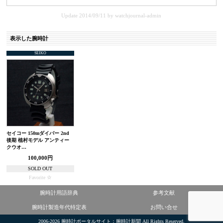
Update 2014/09/11
by
watchjournal-admin
表示した腕時計
SEIKO
セイコー 150mダイバー 2nd
後期 植村モデル アンティー
クウオ…
100,000円
SOLD OUT
Favorite
腕時計用語辞典
参考文献
腕時計製造年代特定表
お問い合せ
2006-2026
腕時計ポータルサイト：腕時計新聞
All Rights Reserved.