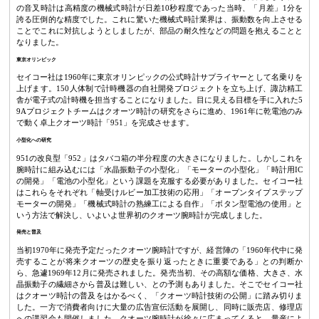
の音叉時計は高精度の機械式時計が日差10秒程度であった当時、「月差」1分を
誇る圧倒的な精度でした。これに驚いた機械式時計業界は、振動数を向上させる
ことでこれに対抗しようとしましたが、部品の耐久性などの問題を抱えることと
なりました。
東京オリンピック
セイコー社は1960年に東京オリンピックの公式時計サプライヤーとして名乗りを
上げます。150人体制で計時機器の自社開発プロジェクトを立ち上げ、諏訪精工
舎が電子式の計時機を担当することになりました。目に見える目標を手に入れた5
9Aプロジェクトチームはクオーツ時計の研究をさらに進め、1961年に乾電池のみ
で動く卓上クオーツ時計「951」を完成させます。
小型化への研究
951の改良型「952」はタバコ箱の半分程度の大きさになりました。しかしこれを
腕時計に組み込むには「水晶振動子の小型化」「モーターの小型化」「時計用IC
の開発」「電池の小型化」という課題を克服する必要がありました。セイコー社
はこれらをそれぞれ「軸受けルビー加工技術の応用」「オープンタイプステップ
モーターの開発」「機械式時計の熟練工による自作」「ボタン型電池の使用」と
いう方法で解決し、いよいよ世界初のクオーツ腕時計が完成しました。
発売と普及
当初1970年に発売予定だったクオーツ腕時計ですが、経営陣の「1960年代中に発
売することが将来クオーツの歴史を振り返ったときに重要である」との判断か
ら、急遽1969年12月に発売されました。発売当初、その高額な価格、大きさ、水
晶振動子の繊細さから普及は難しい、との予測もありました。そこでセイコー社
はクオーツ時計の普及をはかるべく、「クオーツ時計技術の公開」に踏み切りま
した。一方で消費者向けに大量の広告宣伝活動を展開し、同時に販売店、修理店
への講習会も開催しました。クオーツ腕時計が徐々に広まってくると、量産によ