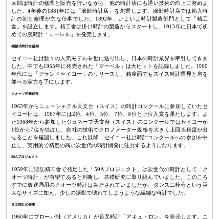
太郎は時計の修理と販売を行いながら、他の時計店にも通い技術の向上に努めま
した。4年後の1881年には「服部時計店」を創業します。服部時計店では輸入時
計の卸と修理が主な仕事でした。1892年、いよいよ時計製造部門として「精工
舎」を設立します。精工舎は掛け時計の製造からスタートし、1913年に日本で初
めての腕時計「ローレル」を発売します。
機械式時計全盛期
セイコー社は数々の人気モデルを世に送り出し、日本の時計業界を牽引してきま
した。中でも1955年に発売された「マーベル」は大ヒットを記録しました。1960
年代には「グランドセイコー」のリリースし、精度面でもスイス時計業界と肩を
並べる実力を手にします。
クオーツ開発前夜
1963年からニューシャテル天文台（スイス）の時計コンクールに参加していたセ
イコー社は、1967年には2位、4位、5位、7位、8位と上位入賞を果たします。ま
た1968年から参加したジュネーブ天文台（スイス）のコンクールではセイコーが
1位から7位を独占し、自社の技術でクロノメーター規格を大きく上回る精度が出
せることを確認しました。これ以降、セイコー社は時計コンクールへの参加を中
止し、実用的で精度の高い次世代の時計開発に注力するようになります。
59Aプロジェクト
1959年に諏訪精工舎で発足した「59Aプロジェクト」は次世代の時計として「ク
オーツ時計」が有望であると判断し、基礎研究に取り組んでいました。このころ
すでに放送局用のクオーツ時計は製造されていましたが、タンス二棹分という巨
大なサイズに加え、少しの振動で壊れてしまうような繊細な時計でした。
音叉時計の登場
1960年にブローバ社（アメリカ）が音叉時計「アキュトロン」を発売します。こ