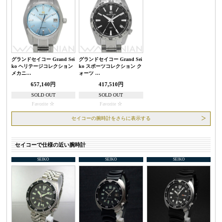
グランドセイコー Grand Sei
グランドセイコー Grand Sei
ko ヘリテージコレクション
ko スポーツコレクション ク
メカニ…
ォーツ …
657,140円
417,510円
SOLD OUT
SOLD OUT
Favorite
Favorite
セイコーの腕時計をさらに表示する
セイコーで仕様の近い腕時計
SEIKO
SEIKO
SEIKO