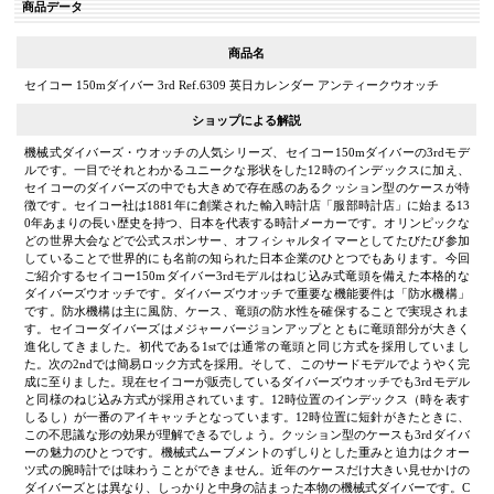
商品データ
商品名
セイコー 150mダイバー 3rd Ref.6309 英日カレンダー アンティークウオッチ
ショップによる解説
機械式ダイバーズ・ウオッチの人気シリーズ、セイコー150mダイバーの3rdモデ
ルです。一目でそれとわかるユニークな形状をした12時のインデックスに加え、
セイコーのダイバーズの中でも大きめで存在感のあるクッション型のケースが特
徴です。セイコー社は1881年に創業された輸入時計店「服部時計店」に始まる13
0年あまりの長い歴史を持つ、日本を代表する時計メーカーです。オリンピックな
どの世界大会などで公式スポンサー、オフィシャルタイマーとしてたびたび参加
していることで世界的にも名前の知られた日本企業のひとつでもあります。今回
ご紹介するセイコー150mダイバー3rdモデルはねじ込み式竜頭を備えた本格的な
ダイバーズウオッチです。ダイバーズウオッチで重要な機能要件は「防水機構」
です。防水機構は主に風防、ケース、竜頭の防水性を確保することで実現されま
す。セイコーダイバーズはメジャーバージョンアップとともに竜頭部分が大きく
進化してきました。初代である1stでは通常の竜頭と同じ方式を採用していまし
た。次の2ndでは簡易ロック方式を採用。そして、このサードモデルでようやく完
成に至りました。現在セイコーが販売しているダイバーズウオッチでも3rdモデル
と同様のねじ込み方式が採用されています。12時位置のインデックス（時を表す
しるし）が一番のアイキャッチとなっています。12時位置に短針がきたときに、
この不思議な形の効果が理解できるでしょう。クッション型のケースも3rdダイバ
ーの魅力のひとつです。機械式ムーブメントのずしりとした重みと迫力はクオー
ツ式の腕時計では味わうことができません。近年のケースだけ大きい見せかけの
ダイバーズとは異なり、しっかりと中身の詰まった本物の機械式ダイバーです。C