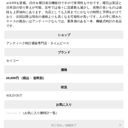
al.6309を搭載。日付＆曜日表示機能付ですので実用性も十分です。曜日は英語と
日本語の切り替えが可能。近年では徐々に流通数も減少し、状態の良いものは値
段も上昇傾向にあります。当店としても入荷までにかなりの時間と手間をかけて
おり、次回以降は現在の価格よりも高くなる可能性が高いです。人の手に慣れた
ケースの風合いはアンティークならでは。重厚感のある一本、機械式時計の名品
です。
ショップ
アンティーク時計通販専門店・タイムピース
ブランド
セイコー
価格
60,000
円 （税込・ 送料別）
状況
SOLD OUT
お気に入り
Favorite
（
お気に入り腕時計一覧
）
売り切れ／掲載終了