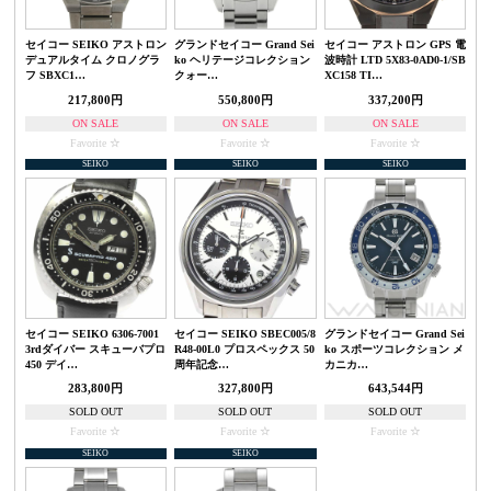
セイコー SEIKO アストロン
グランドセイコー Grand Sei
セイコー アストロン GPS 電
デュアルタイム クロノグラ
ko ヘリテージコレクション
波時計 LTD 5X83-0AD0-1/SB
フ SBXC1…
クォー…
XC158 TI…
217,800円
550,800円
337,200円
ON SALE
ON SALE
ON SALE
Favorite
Favorite
Favorite
SEIKO
SEIKO
SEIKO
セイコー SEIKO 6306-7001
セイコー SEIKO SBEC005/8
グランドセイコー Grand Sei
3rdダイバー スキューバプロ
R48-00L0 プロスペックス 50
ko スポーツコレクション メ
450 デイ…
周年記念…
カニカ…
283,800円
327,800円
643,544円
SOLD OUT
SOLD OUT
SOLD OUT
Favorite
Favorite
Favorite
SEIKO
SEIKO