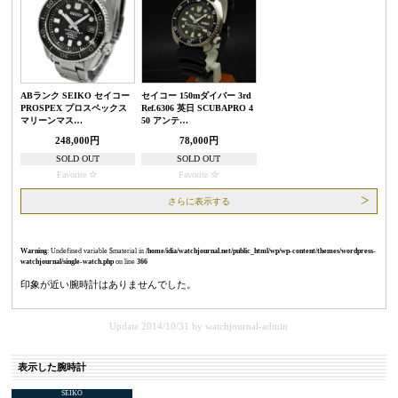
ABランク SEIKO セイコー
セイコー 150mダイバー 3rd
PROSPEX プロスペックス
Ref.6306 英日 SCUBAPRO 4
マリーンマス…
50 アンテ…
248,000円
78,000円
SOLD OUT
SOLD OUT
Favorite
Favorite
さらに表示する
Warning
: Undefined variable $material in
/home/idia/watchjournal.net/public_html/wp/wp-content/themes/wordpress-
watchjournal/single-watch.php
on line
366
印象が近い腕時計はありませんでした。
Update 2014/10/31
by
watchjournal-admin
表示した腕時計
SEIKO