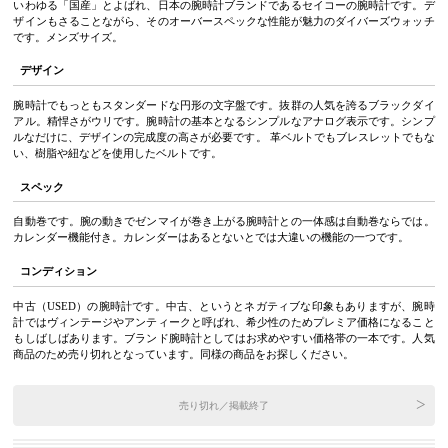
いわゆる「国産」とよばれ、日本の腕時計ブランドであるセイコーの腕時計です。デ
ザインもさることながら、そのオーバースペックな性能が魅力のダイバーズウォッチ
です。メンズサイズ。
デザイン
腕時計でもっともスタンダードな円形の文字盤です。抜群の人気を誇るブラックダイ
アル。精悍さがウリです。腕時計の基本となるシンプルなアナログ表示です。シンプ
ルなだけに、デザインの完成度の高さが必要です。 革ベルトでもブレスレットでもな
い、樹脂や紐などを使用したベルトです。
スペック
自動巻です。腕の動きでゼンマイが巻き上がる腕時計との一体感は自動巻ならでは。
カレンダー機能付き。カレンダーはあるとないとでは大違いの機能の一つです。
コンディション
中古（USED）の腕時計です。中古、というとネガティブな印象もありますが、腕時
計ではヴィンテージやアンティークと呼ばれ、希少性のためプレミア価格になること
もしばしばあります。ブランド腕時計としてはお求めやすい価格帯の一本です。人気
商品のため売り切れとなっています。同様の商品をお探しください。
売り切れ／掲載終了