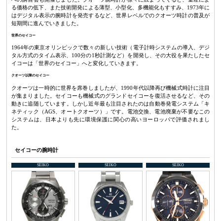
る価格の低下、また技術開発による薄型、小型化、多機能化もすすみ、1973年に
はデジタル表示の腕時計を発売するなど、世界レベルでのクオーツ時計の普及が
短期間に進んでいきました。
世界のセイコー
1964年の東京オリンピックで数々の新しい技術（電子計時システムの導入、デジ
タル方式のタイム表示、100分の1秒計測など）を開発し、その大役を果たしたセ
イコーは「世界のセイコー」へと変化していきます。
クオーツ以降のセイコー
クオーツは一時的に世界を席巻しましたが、1990年代以降再び機械式時計に注目
が集まりました。セイコーも機械式のグランドセイコーを復活させるなど、その
動きに追随しています。しかし近年最も注目されたのは自動巻発電システム「キ
ネティック（AGS、オートクオーツ）」です。電池交換、電池廃棄が不要なこの
システムは、日本よりも先に環境保護に関心の高いヨーロッパで評価されまし
た。
セイコーの腕時計
SEIKO
SEIKO
SEIKO