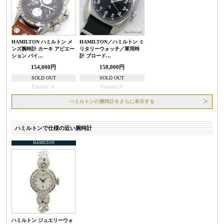
HAMILTON ハミルトン メ
HAMILTON／ハミルトン ミ
ンズ腕時計 カーキ アビエー
リタリーウォッチ／軍用時
ション パイ…
計 ブロード…
154,000円
158,000円
SOLD OUT
SOLD OUT
Favorite
Favorite
ハミルトンの腕時計をさらに表示する
ハミルトンで仕様の近い腕時計
HAMILTON
ハミルトン ジュエリーウォ