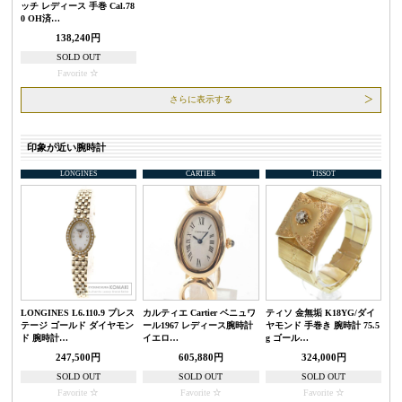
ッチ レディース 手巻 Cal.78
0 OH済…
138,240円
SOLD OUT
Favorite
さらに表示する
印象が近い腕時計
LONGINES
CARTIER
TISSOT
LONGINES L6.110.9 プレス
カルティエ Cartier ベニュワ
ティソ 金無垢 K18YG/ダイ
テージ ゴールド ダイヤモン
ール1967 レディース腕時計
ヤモンド 手巻き 腕時計 75.5
ド 腕時計…
イエロ…
g ゴール…
247,500円
605,880円
324,000円
SOLD OUT
SOLD OUT
SOLD OUT
Favorite
Favorite
Favorite