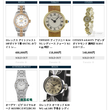
ROLEX
TIFFANY
CITIZEN
ロレックス デイトジャスト
TIFFANY ティファニー K14
CITIZEN 4-E41375 アゼンダ
10Pダイヤ T番 69173G ホワ
YG レディース クォーツ K1
ダイヤモンド 腕時計 K18イ
イト レ…
4 gg 時計 …
エローゴ…
488,000円
158,000円
548,000円
SOLD OUT
SOLD OUT
SOLD OUT
Favorite
Favorite
Favorite
AUDEMARS PIGUET
ROLEX
オーデマ・ピゲ ロイヤルオ
ロレックス オーキッド K18
ーク 66319BC/Z/0722BC/03
WG cal.1401 手巻き レディ