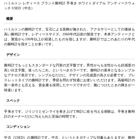
ハミルトン レディース ブランド腕時計 手巻き ホワイトダイアル アンティークウォ
ッチ USED（中古）
概要
ハミルトンの腕時計です。宝石による装飾が施された、アクセサリーとしての価値も
高い腕時計です。レディースサイズ。1960年代以前の製造です。本来アンティークと
は、製造から100年以上が経過したものを指しますが、腕時計ではこのあたりの年代
の腕時計を指すことが多いです。
デザイン
腕時計でもっともスタンダードな円形の文字盤です。男性からも女性からも好感度の
高い白文字盤。迷ったらこれ、というべきカラーです。腕時計の基本となるシンプル
なアナログ表示です。シンプルなだけに、デザインの完成度の高さが必要です。 ブレ
スレットタイプの腕時計です。季節を問わず快適にお使いいただけます。高級時計の
第一条件とも言える、貴金属を採用したケースですので、腕につけたときの輝きが一
味違います。
スペック
手巻きです。ジリジリとゼンマイを巻き上げて時計に命を与える体験は、手巻き腕時
計のオーナーだけに与えられた至福の時間です。
コンディション
中古（USED）の腕時計です。中古、というとネガティブな印象もありますが、腕時