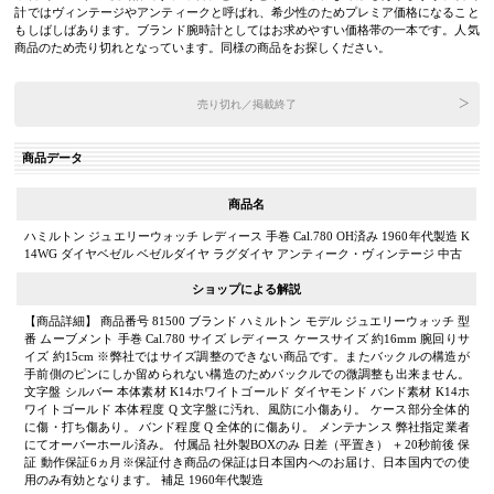
計ではヴィンテージやアンティークと呼ばれ、希少性のためプレミア価格になること
もしばしばあります。ブランド腕時計としてはお求めやすい価格帯の一本です。人気
商品のため売り切れとなっています。同様の商品をお探しください。
売り切れ／掲載終了
商品データ
商品名
ハミルトン ジュエリーウォッチ レディース 手巻 Cal.780 OH済み 1960年代製造 K
14WG ダイヤベゼル ベゼルダイヤ ラグダイヤ アンティーク・ヴィンテージ 中古
ショップによる解説
【商品詳細】 商品番号 81500 ブランド ハミルトン モデル ジュエリーウォッチ 型
番 ムーブメント 手巻 Cal.780 サイズ レディース ケースサイズ 約16mm 腕回りサ
イズ 約15cm ※弊社ではサイズ調整のできない商品です。またバックルの構造が
手前側のピンにしか留められない構造のためバックルでの微調整も出来ません。
文字盤 シルバー 本体素材 K14ホワイトゴールド ダイヤモンド バンド素材 K14ホ
ワイトゴールド 本体程度 Q 文字盤に汚れ、風防に小傷あり。 ケース部分全体的
に傷・打ち傷あり。 バンド程度 Q 全体的に傷あり。 メンテナンス 弊社指定業者
にてオーバーホール済み。 付属品 社外製BOXのみ 日差（平置き） ＋20秒前後 保
証 動作保証6ヵ月※保証付き商品の保証は日本国内へのお届け、日本国内での使
用のみ有効となります。 補足 1960年代製造