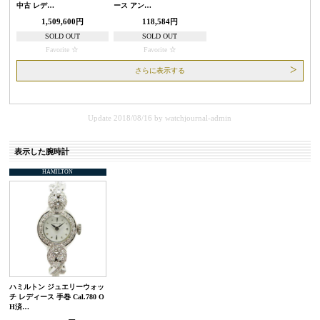
中古 レデ…
ース アン…
1,509,600円
118,584円
SOLD OUT
SOLD OUT
Favorite
Favorite
さらに表示する
Update 2018/08/16
by
watchjournal-admin
表示した腕時計
HAMILTON
ハミルトン ジュエリーウォッ
チ レディース 手巻 Cal.780 O
H済…