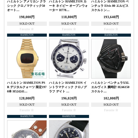
ハミルトン アメリカン クラ
ハミルトン HAMILTON カ
ハミルトン HAMILTON ベ
シック クロノマティック50
ーキ ネイビー オープンウォ
ンチュラ Elvis 80 エルビス
オート…
ーター H778…
スケルトン…
198,000円
118,800円
193,640円
SOLD OUT
SOLD OUT
SOLD OUT
Favorite
Favorite
Favorite
HAMILTON
HAMILTON
HAMILTON
ハミルトン HAMILTON PS
ハミルトン HAMILTON イ
ハミルトン ベンチュラXXL
R デジタルクォーツ 限定197
ントラマティック クロノグ
エルヴィス 腕時計 H246150
0本 H524241…
ラフ デイト …
スケルト…
128,000円
196,020円
102,000円
SOLD OUT
SOLD OUT
SOLD OUT
Favorite
Favorite
Favorite
HAMILTON
HAMILTON