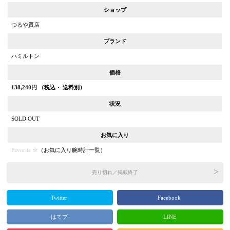
ショップ
つるや質店
ブランド
ハミルトン
価格
138,240
円 （税込・ 送料別）
状況
SOLD OUT
お気に入り
Favorite
（
お気に入り腕時計一覧
）
売り切れ／掲載終了
Twitter
Facebook
はてブ
LINE