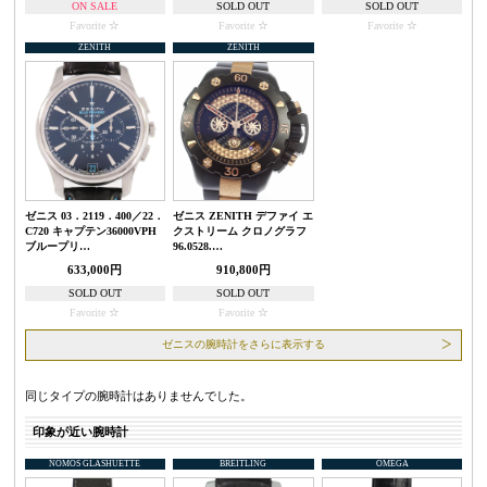
ON SALE
SOLD OUT
SOLD OUT
Favorite
Favorite
Favorite
ZENITH
ZENITH
ゼニス 03．2119．400／22．
ゼニス ZENITH デファイ エ
C720 キャプテン36000VPH
クストリーム クロノグラフ
ブループリ…
96.0528.…
633,000円
910,800円
SOLD OUT
SOLD OUT
Favorite
Favorite
ゼニスの腕時計をさらに表示する
同じタイプの腕時計はありませんでした。
印象が近い腕時計
NOMOS GLASHUETTE
BREITLING
OMEGA