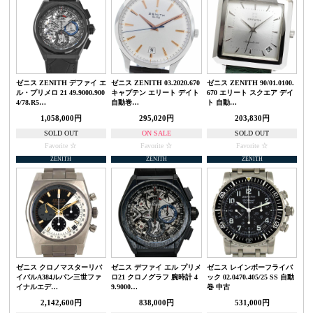
ゼニス ZENITH デファイ エ
ゼニス ZENITH 03.2020.670
ゼニス ZENITH 90/01.0100.
ル・プリメロ 21 49.9000.900
キャプテン エリート デイト
670 エリート スクエア デイ
4/78.R5…
自動巻…
ト 自動…
1,058,000円
295,020円
203,830円
SOLD OUT
ON SALE
SOLD OUT
Favorite
Favorite
Favorite
ZENITH
ZENITH
ZENITH
ゼニス クロノマスターリバ
ゼニス デファイ エル プリメ
ゼニス レインボーフライバ
イバルA384ルパン三世ファ
ロ21 クロノグラフ 腕時計 4
ック 02.0470.405/25 SS 自動
イナルエデ…
9.9000…
巻 中古
2,142,600円
838,000円
531,000円