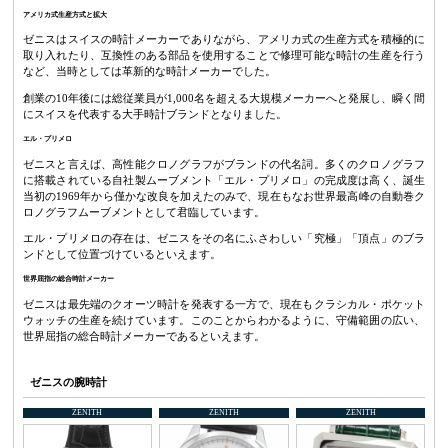
アメリカ式生産方式と拡大
ゼニスはスイスの時計メーカーでありながら、アメリカ式の生産方式を積極的に
取り入れたり、互換性のある部品を使用することで修理可能な時計の生産を行う
など、当時としては革新的な時計メーカーでした。
創業の10年後には総従業員が1,000名を超える大規模メーカーへと発展し、瞬く間
にスイスを代表する大手時計ブランドとなりました。
エル・プリメロ
ゼニスと言えば、高性能クロノグラフがブランドの代名詞。多くのクロノグラフ
に搭載されている自社製ムーブメント「エル・プリメロ」の完成度は高く、誕生
当初の1969年から僅かな改良を加えたのみで、現在もなお世界最高峰の自動巻ク
ロノグラフムーブメントとして君臨しています。
エル・プリメロの存在は、ゼニスをその名にふさわしい「究極」「頂点」のブラ
ンドとして位置づけているといえます。
世界屈指の総合時計メーカー
ゼニスは最先端のクオーツ時計を発表する一方で、現在もクラシカル・ポケット
ウォッチの生産を続けています。このことからわかるように、守備範囲の広い、
世界屈指の総合時計メーカーであるといえます。
ゼニスの腕時計
ZENITH
ZENITH
ZENITH