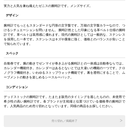
実力と人気を兼ね備えたゼニスの腕時計です。メンズサイズ。
デザイン
腕時計でもっともスタンダードな円形の文字盤です。万能の文字盤カラーなので、つ
けるシチュエーションを問いません。 腕時計然とした印象になる革ベルト仕様の腕時
計です。革ベルトは装用感に優れます。現代の腕時計としては一般的な、ステンレス
を採用した一本です。ステンレスはキズや腐食に強く、価格とのバランスが良いこと
で知られています。
スペック
自動巻です。腕の動きでゼンマイが巻き上がる腕時計との一体感は自動巻ならでは。
カレンダー機能付き。カレンダーはあるとないとでは大違いの機能の一つです。クロ
ノグラフ機能付き。いわゆるストップウォッチ機能です。裏を透明にすることで、ム
ーブメントの動きを楽しめるシースルーバック。
コンディション
デッドストックの腕時計です。たまたま販売のタイミングを逃したものの、未使用で
希少性の高い腕時計です。各ブランドが主戦場と位置づけている価格帯の腕時計で
す。人気商品のため売り切れとなっています。同様の商品をお探しください。
売り切れ／掲載終了