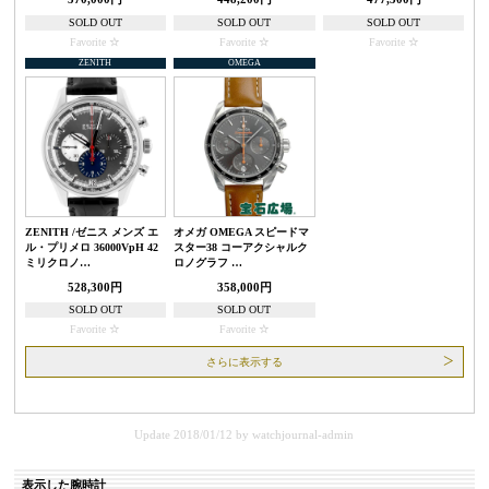
SOLD OUT
SOLD OUT
SOLD OUT
Favorite
Favorite
Favorite
ZENITH
OMEGA
ZENITH /ゼニス メンズ エ
オメガ OMEGA スピードマ
ル・プリメロ 36000VpH 42
スター38 コーアクシャルク
ミリクロノ…
ロノグラフ …
528,300円
358,000円
SOLD OUT
SOLD OUT
Favorite
Favorite
さらに表示する
Update 2018/01/12
by
watchjournal-admin
表示した腕時計