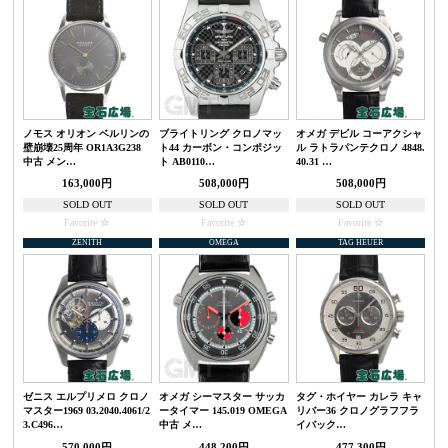
ノモス オリオン ベルリンの
ブライトリング クロノマッ
オメガ デビル コーアクシャ
壁崩壊25周年 OR1A3G238
ト44 カーボン・コンポジッ
ル ラトラパンテクロノ 4848.
中古 メン…
ト AB0110…
40.31 …
163,000円
508,000円
508,000円
SOLD OUT
SOLD OUT
SOLD OUT
Favorite
Favorite
Favorite
ZENITH
OMEGA
TAG HEUER
ゼニス エルプリメロ クロノ
オメガ シーマスター サッカ
タグ・ホイヤー カレラ キャ
マスター1969 03.2040.4061/2
ータイマー 145.019 OMEGA
リバー36 クロノグラフフラ
3.C496…
中古 メ…
イバック…
570,000円
448,200円
477,300円