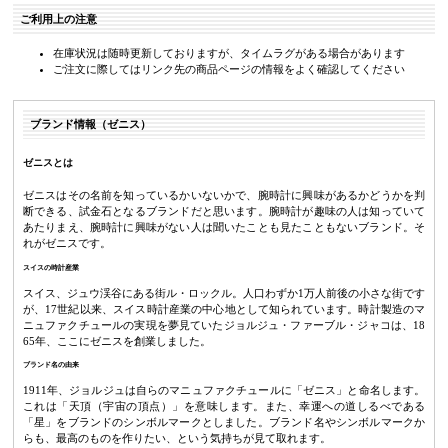
ご利用上の注意
在庫状況は随時更新しておりますが、タイムラグがある場合があります
ご注文に際してはリンク先の商品ページの情報をよく確認してください
ブランド情報（ゼニス）
ゼニスとは
ゼニスはその名前を知っているかいないかで、腕時計に興味があるかどうかを判
断できる、試金石となるブランドだと思います。腕時計が趣味の人は知っていて
あたりまえ、腕時計に興味がない人は聞いたことも見たこともないブランド。そ
れがゼニスです。
スイスの時計産業
スイス、ジュウ渓谷にある街ル・ロックル。人口わずか1万人前後の小さな街です
が、17世紀以来、スイス時計産業の中心地として知られています。時計製造のマ
ニュファクチュールの実現を夢見ていたジョルジュ・ファーブル・ジャコは、18
65年、ここにゼニスを創業しました。
ブランド名の由来
1911年、ジョルジュは自らのマニュファクチュールに「ゼニス」と命名します。
これは「天頂（宇宙の頂点）」を意味します。また、幸運への道しるべである
「星」をブランドのシンボルマークとしました。ブランド名やシンボルマークか
らも、最高のものを作りたい、という気持ちが見て取れます。