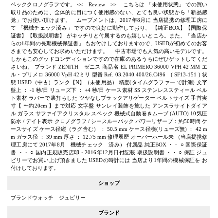
ペッククロノグラフです。 << Review >> こちらは 「未使用状態」 での買い
取り品のために、全体的に目につく使用感のない、とても良い状態から「新品感
覚」でお使い頂けます。 ムーブメントは、2017年8月に 当店提携の修理工房に
て 「機械チェック済み」 ですので良好に動作しており、 【純正BOX】【国際保
証書】【取扱説明書】 がキッチリと付属するのも嬉しいところ。また、「当店か
らの1年間の長期機械保証書」 もお付けしておりますので、USEDが初めてのお客
さまでも安心してお求めいただけます。 中古市場でも人気の高いモデルです。
しかもこのグッドコンディションですので在庫のあるうちにぜひゲットしてくだ
さいね。 ブランド ZENITH ゼニス 商品名 EL PRIMERO 36000 VPH 42 MM エ
ル・プリメロ 36000 VpH 42ミリ 型番 Ref. 03.2040.400/26.C496 ( SF13-151 ) 状
態 USED（中古）ランク【N】（未使用品） 精度(タイムグラファー で計測) 文字
盤上 ： -1 秒/日 リューズ下 ： +4 秒/日 ケース素材 SS ステンレススティール ベル
ト素材 ラバーで裏打ちした ツヤなしブラックアリゲーター ベルトサイズ 手首実
寸【 〜約20cm 】まで対応 文字盤 サンレイ装飾を施した アンスラサイトダイア
ル ガラス サファイアクリスタル スペック 機械式自動巻きムーブ (AUTO) 10気圧
防水 / デイト表示 クロノグラフ / シースルーバック パワーリザーブ：約50時間 ケ
ースサイズ ケース径縦（ラグ含む） ： 50.5 mm ケース径横(リューズ無) ： 42 m
m ガラス径 ： 39 mm 厚さ ： 12.75 mm 修理履歴 オーバーホール未 （当店提携修
理工房にて 2017年8月 機械チェック 済み） 付属品 純正BOX ・・ ○ 国際保証
書 ・・ ○ 国内正規販売店印・2016年12月日付記載 取扱説明書 ・・ ○ 保証 ジュ
ビリーでお買い上げ頂きました USEDの時計には 当店より1年間の機械保証を お
付けしております。
ショップ
ブランドウォッチ ジュビリー
ブランド