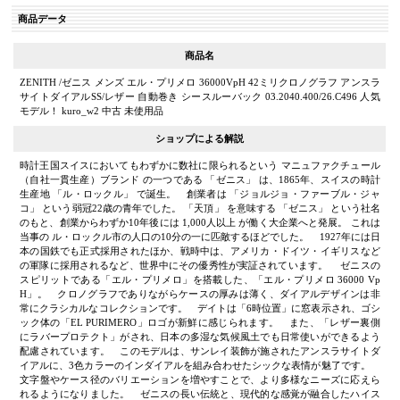
商品データ
商品名
ZENITH /ゼニス メンズ エル・プリメロ 36000VpH 42ミリクロノグラフ アンスラ
サイトダイアルSS/レザー 自動巻き シースルーバック 03.2040.400/26.C496 人気
モデル！ kuro_w2 中古 未使用品
ショップによる解説
時計王国スイスにおいてもわずかに数社に限られるという マニュファクチュール
（自社一貫生産）ブランド の一つである 「ゼニス」 は、1865年、スイスの時計
生産地 「ル・ロックル」 で誕生。 創業者は 「ジョルジョ・ファーブル・ジャ
コ」 という弱冠22歳の青年でした。 「天頂」 を意味する 「ゼニス」 という社名
のもと、創業からわずか10年後には 1,000人以上 が働く大企業へと発展。 これは
当事の ル・ロックル市の人口の10分の一に匹敵するほどでした。 1927年には日
本の国鉄でも正式採用されたほか、戦時中は、アメリカ・ドイツ・イギリスなど
の軍隊に採用されるなど、世界中にその優秀性が実証されています。 ゼニスの
スピリットである「エル・プリメロ」を搭載した、「エル・プリメロ 36000 Vp
H」。 クロノグラフでありながらケースの厚みは薄く、ダイアルデザインは非
常にクラシカルなコレクションです。 デイトは「6時位置」に窓表示され、ゴシ
ック体の「EL PURIMERO」ロゴが新鮮に感じられます。 また、「レザー裏側
にラバープロテクト」がされ、日本の多湿な気候風土でも日常使いができるよう
配慮されています。 このモデルは、サンレイ装飾が施されたアンスラサイトダ
イアルに、3色カラーのインダイアルを組み合わせたシックな表情が魅了です。
文字盤やケース径のバリエーションを増やすことで、より多様なニーズに応えら
れるようになりました。 ゼニスの長い伝統と、現代的な感覚が融合したハイス