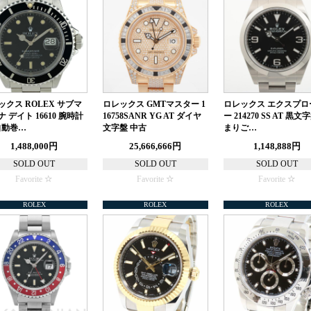
ックス ROLEX サブマ
ロレックス GMTマスター 1
ロレックス エクスプロ
 デイト 16610 腕時計
16758SANR YG AT ダイヤ
ー 214270 SS AT 黒文
 自動巻…
文字盤 中古
まりご…
1,488,000円
25,666,666円
1,148,888円
SOLD OUT
SOLD OUT
SOLD OUT
Favorite
Favorite
Favorite
ROLEX
ROLEX
ROLEX