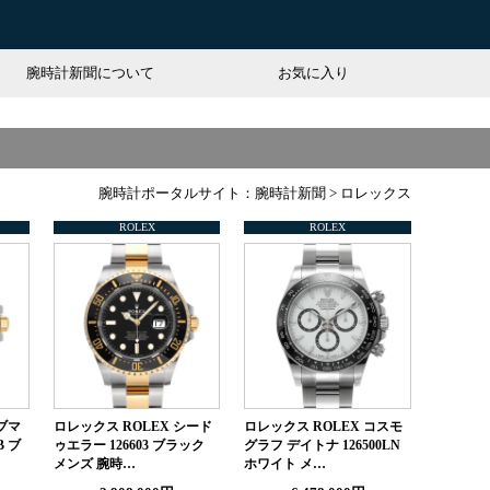
腕時計新聞について
お気に入り
腕時計ポータルサイト：腕時計新聞
>
ロレックス
ROLEX
ROLEX
ブマ
ロレックス ROLEX シード
ロレックス ROLEX コスモ
B ブ
ゥエラー 126603 ブラック
グラフ デイトナ 126500LN
メンズ 腕時…
ホワイト メ…