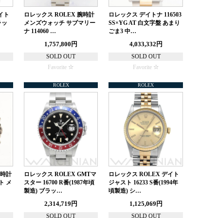
イト
ロレックス ROLEX 腕時計
ロレックス デイトナ 116503
ラッ
メンズウォッチ サブマリー
SS×YG AT 白文字盤 あまり
ナ 114060 …
ごま3 中…
1,757,800円
4,033,332円
SOLD OUT
SOLD OUT
Favorite
Favorite
ROLEX
ROLEX
腕時計
ロレックス ROLEX GMTマ
ロレックス ROLEX デイト
ト メ
スター 16700 R番(1987年頃
ジャスト 16233 S番(1994年
製造) ブラッ…
頃製造) シ…
2,314,719円
1,125,069円
SOLD OUT
SOLD OUT