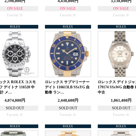
2,598,000円
4,438,000円
3,138,000円
ON SALE
ON SALE
ON SALE
Favorite
Favorite
Favorite
ROLEX
ROLEX
ROLEX
ックス ROLEX コスモ
ロレックス サブマリーナー
ロレックス デイトジャ
 デイトナ 116520 中
デイト 116613LB SSxYG 自
179174 SSxWG 自動巻
時計 メ…
動巻 ラン…
中古
4,074,000円
2,448,600円
1,061,400円
SOLD OUT
SOLD OUT
SOLD OUT
Favorite
Favorite
Favorite
ROLEX
ROLEX
ROLEX