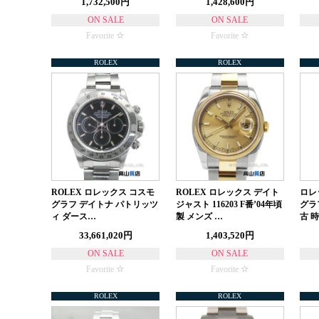
1,732,500円
1,428,600円
ON SALE
ON SALE
Favorite
Favorite
ROLEX
ROLEX
ROLEX ロレックス コスモ
ROLEX ロレックス デイト
ロレ
グラフ デイトナ パトリッツ
ジャスト 116203 F番’04年頃
グラフ
ィ ダース…
製 メンズ …
古 
33,661,020円
1,403,520円
ON SALE
ON SALE
Favorite
Favorite
ROLEX
ROLEX