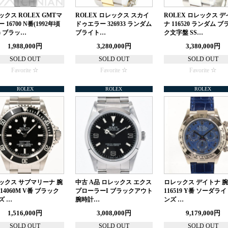
ックス ROLEX GMTマ
ROLEX ロレックス スカイ
ROLEX ロレックス デ
 16700 N番(1992年頃
ドゥエラー 326933 ランダム
ナ 116520 ランダム ブ
) ブラッ…
ブライト…
ク文字盤 SS…
1,988,000円
3,280,000円
3,380,000円
SOLD OUT
SOLD OUT
SOLD OUT
Favorite
Favorite
Favorite
ROLEX
ROLEX
ROLEX
ックス サブマリーナ 腕
中古 A品 ロレックス エクス
ロレックス デイトナ 
14060M V番 ブラック
プローラーI ブラックアウト
116519 Y番 ソーダライ
ズ …
腕時計…
ンズ …
1,516,000円
3,008,000円
9,179,000円
SOLD OUT
SOLD OUT
SOLD OUT