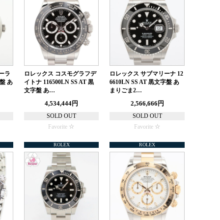
ーラ
ロレックス コスモグラフデ
ロレックス サブマリーナ 12
字盤 あ
イトナ 116500LN SS AT 黒
6610LN SS AT 黒文字盤 あ
文字盤 あ…
まりごま2…
4,534,444円
2,566,666円
SOLD OUT
SOLD OUT
Favorite
Favorite
ROLEX
ROLEX