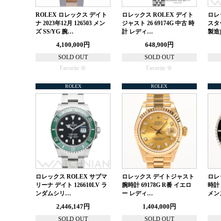
ROLEX ロレックス デイト
ロレックス ROLEX デイト
ロレ
ナ 2023年12月 126503 メン
ジャスト 26 69174G 中古 時
スター
ズ SS/YG 腕…
計 レディ…
製造
4,100,000円
648,900円
SOLD OUT
SOLD OUT
Favorite
Favorite
ROLEX
ROLEX
ロレックス ROLEX サブマ
ロレックス デイトジャスト
ロレ
リーナ デイト 126610LV ラ
腕時計 69178G R番 イエロ
時計 
ンダムシリ…
ー レディ…
メン
2,446,147円
1,404,000円
SOLD OUT
SOLD OUT