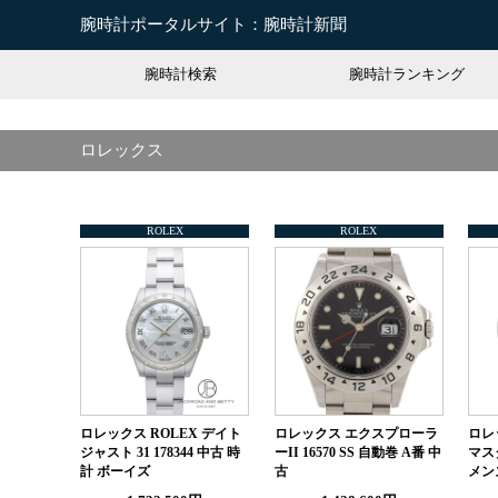
腕時計ポータルサイト：腕時計新聞
腕時計検索
腕時計ランキング
ロレックス
ROLEX
ROLEX
ロレックス ROLEX デイト
ロレックス エクスプローラ
ロレ
ジャスト 31 178344 中古 時
ーII 16570 SS 自動巻 A番 中
マスタ
計 ボーイズ
古
メン