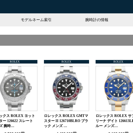
モデルネーム索引
腕時計の情報
ROLEX
ROLEX
ROLEX
ックス ROLEX ヨット
ロレックス ROLEX GMTマ
ロレックス ROLEX サ
ー 126622 スレート
スター II 126710BLRO ブラ
リーナ デイト 126613L
ズ 腕時…
ック メンズ …
ルー メンズ…