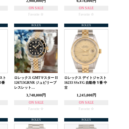
2,908,000円
6,478,000円
ON SALE
ON SALE
Favorite
Favorite
ROLEX
ROLEX
スト
ロレックス GMTマスター II
ロレックス デイトジャスト
 D番
126713GRNR ジュビリーブ
16233 SSxYG 自動巻 Y番 中
レスレット…
古
3,748,000円
1,245,000円
ON SALE
ON SALE
Favorite
Favorite
ROLEX
ROLEX