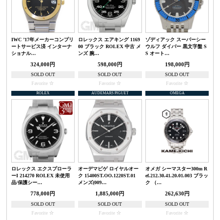
IWC ’17年メーカーコンプリ
ロレックス エアキング 1169
ゾディアック スーパーシー
ートサービス済 インターナ
00 ブラック ROLEX 中古 メ
ウルフ ダイバー 黒文字盤 S
ショナル…
ンズ 腕…
S オート…
324,000円
598,000円
198,000円
SOLD OUT
SOLD OUT
SOLD OUT
Favorite
Favorite
Favorite
ROLEX
AUDEMARS PIGUET
OMEGA
ロレックス エクスプローラ
オーデマピゲ ロイヤルオー
オメガ シーマスター300m R
ーI 214270 ROLEX 未使用
ク 15400ST.OO.1220ST.01
ef.212.30.41.20.01.003 ブラッ
品/保護シー…
メンズ(009…
ク （…
778,000円
1,885,000円
262,630円
SOLD OUT
SOLD OUT
SOLD OUT
Favorite
Favorite
Favorite