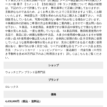
イト表示,3タイム表示,回転ベゼル 【付属品】メーカー保証書(2023年9月購入) メ
ーカー箱 冊子 【コメント】 【当社保証】 2年 ランク状態について 商品の状態
は、下記のランクで評価しています。 弊社基準にて正確に評価しておりますが、
主観的なものであるため、よくお考え頂いた上でご注文頂きますよう宜しくお願
いいたします。 神経質な方・完璧を求められる方はご購入をご遠慮下さい。 ※店
頭販売もしているため、写真や記載のない傷や汚れが生じる場合がございます。
※掲載以外の詳細をご希望の方は在庫店舗をご案内致しますので一度お問い合わ
せ下さい。 N 新品。 S 未使用品。未使用ですが展示品や保管などで僅かな色ヤケ
や傷が見られる品。一度も使用していない品。 SA 新品同様。数回程度使用の中
古品で、新品に近い綺麗な状態の中古品。 A 多少の使用感や傷はありますが状態
の良い品 AB 使用感や傷は見られますが、全体的に状態の良い品 B 日常的に使用
していたような使用感や傷等が見られますが、充分に使用できる品 C 色濃く使用
感があり、傷や汚れが多く目立つ品、リペアが必要な品 Q アンティーク品 お支払
方法 ・クレジットカード ・ショッピングローン ・振込銀行 ・代金引換（※代引
き手数料を含め30万円以下のみご利用頂けます） 詳しくはこちらをご覧くださ
い。
ショップ
ウォッチニアン ブランド品専門店
ブランド
ロレックス
価格
4,438,000
円 （税込・ 送料込）