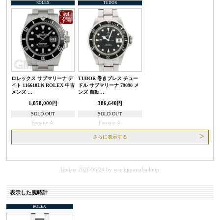
ROLEX
TUDOR
ロレックス サブマリーナ デ
TUDOR 巻きブレス チュー
イト 116610LN ROLEX 中古
ドル サブマリーナ 79090 メ
メンズ …
ンズ 自動…
1,058,000円
386,640円
SOLD OUT
SOLD OUT
Favorite
Favorite
さらに表示する
Update 2026/06/24
by
watchjournal-admin
表示した腕時計
ROLEX