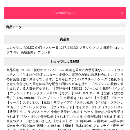
この腕時計をみる
商品データ
商品名
ロレックス ROLEX GMTマスター II 126710BLRO ブラック メンズ 腕時計 ロレッ
クス 時計 高級腕時計 ブランド
ショップによる解説
商品詳細 1955年に複数のタイムゾーンの時刻を同時に表示可能なパイロットウォ
ッチとして生まれたGMTマスター。多様化、高速化が進む現代社会において、そ
の有用性は益々高まっています。こちらはステンレススチールケースに昼夜を赤
と青で色分けした最も伝統的な配色の回転ベゼルを持つ、「ペプシ」の愛称で親
しまれている人気モデルです。 【管理番号】738022 【ジャンル】腕時計 /メンズ
【ブランド】ロレックス / ROLEX 【モデル】GMTマスター II 【型番（型式番
号）】126710BLRO 【ムーブメント】自動巻き / Cal.3285 【文字盤】ブラック
【ケース】ステンレス 【風防】サファイアクリスタル風防 【ベゼル】ステンレ
ス/セラミック / レッド/ブルー 【ブレスレット】オイスターブレス（ステンレス）
【状態】 中古 ランクA ケース 小傷が見受けられます ベゼル 僅かな小傷が見受け
られます ベルト 少し小傷が見受けられます バックル 小傷が見受けられます 他に
目立つダメージはございません 【サイズ】 ケース 縦/約40mm 横/約40mm厚み/約
12mm ラグ幅 20mm 腕周り 約19.5cm 【機能】 防水(100m) クロマライト夜光 デ