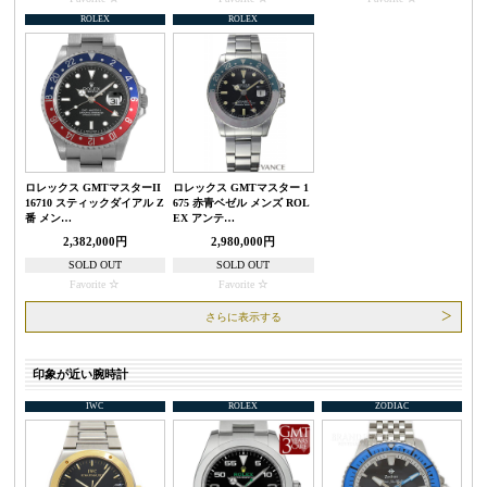
ROLEX
ROLEX
ロレックス GMTマスターII
ロレックス GMTマスター 1
16710 スティックダイアル Z
675 赤青ベゼル メンズ ROL
番 メン…
EX アンテ…
2,382,000円
2,980,000円
SOLD OUT
SOLD OUT
Favorite
Favorite
さらに表示する
印象が近い腕時計
IWC
ROLEX
ZODIAC