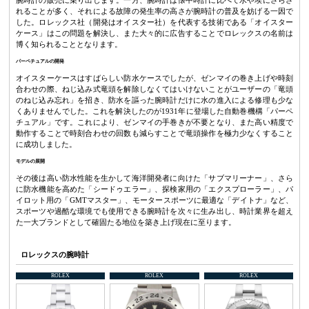
れることが多く、それによる故障の発生率の高さが腕時計の普及を妨げる一因で
した。ロレックス社（開発はオイスター社）を代表する技術である「オイスター
ケース」はこの問題を解決し、また大々的に広告することでロレックスの名前は
博く知られることとなります。
パーペチュアルの開発
オイスターケースはすばらしい防水ケースでしたが、ゼンマイの巻き上げや時刻
合わせの際、ねじ込み式竜頭を解除しなくてはいけないことがユーザーの「竜頭
のねじ込み忘れ」を招き、防水を謳った腕時計だけに水の進入による修理も少な
くありませんでした。これを解決したのが1931年に登場した自動巻機構「パーペ
チュアル」です。これにより、ゼンマイの手巻きが不要となり、また高い精度で
動作することで時刻合わせの回数も減らすことで竜頭操作を極力少なくすること
に成功しました。
モデルの展開
その後は高い防水性能を生かして海洋開発者に向けた「サブマリーナー」、さら
に防水機能を高めた「シードゥエラー」、探検家用の「エクスプローラー」、パ
イロット用の「GMTマスター」、モータースポーツに最適な「デイトナ」など、
スポーツや過酷な環境でも使用できる腕時計を次々に生み出し、時計業界を超え
た一大ブランドとして確固たる地位を築き上げ現在に至ります。
ロレックスの腕時計
ROLEX
ROLEX
ROLEX