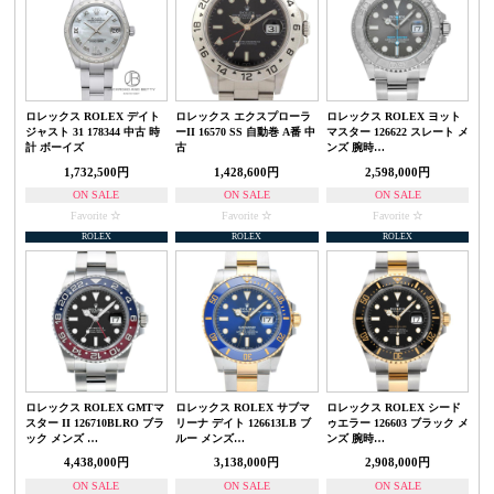
ロレックス ROLEX デイト
ロレックス エクスプローラ
ロレックス ROLEX ヨット
ジャスト 31 178344 中古 時
ーII 16570 SS 自動巻 A番 中
マスター 126622 スレート メ
計 ボーイズ
古
ンズ 腕時…
1,732,500円
1,428,600円
2,598,000円
ON SALE
ON SALE
ON SALE
Favorite
Favorite
Favorite
ROLEX
ROLEX
ROLEX
ロレックス ROLEX GMTマ
ロレックス ROLEX サブマ
ロレックス ROLEX シード
スター II 126710BLRO ブラ
リーナ デイト 126613LB ブ
ゥエラー 126603 ブラック メ
ック メンズ …
ルー メンズ…
ンズ 腕時…
4,438,000円
3,138,000円
2,908,000円
ON SALE
ON SALE
ON SALE