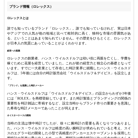
ブランド情報（ロレックス）
ロレックスとは
誰でも知っているブランド「ロレックス」。誰でも知っているけれど、実は日本
やアジアでの人気が他の地域と比べて相対的に高く、独特な市場の雰囲気があ
る、ということはあまり知られていません。その歴史をひもとくと、ロレックス
が日本人の気質にあっていることがよくわかります。
経営への意識
ロレックスの創業者、ハンス・ウイルスドルフは幼い頃に両親を亡くし、学費を
稼ぐために花屋を経営していました。これが彼の経営力と独立心の基礎となって
います。すでに一大産業として存在した時計業界に就職したハンス・ウイルスド
ルフは、5年後には自分の時計販売会社「ウイルスドルフ＆デイビス」を設立しま
す。
「ブランド」を意識した時計メーカー
ハンス・ウイルスドルフは「ウイルスドルフ＆デイビス」の設立からわずか3年後
には「ROLEX」を商標登録しています。また時計製造とブランディングの関係の
重要性を時計雑誌に寄稿するなど、設立当時からブランド作りの重要さを意識し
た希有な時計メーカーであったことが伺えます。
オイスターケースの開発
当時の主流は懐中時計でしたが、徐々に腕時計の需要も高くなりつつありまし
た。ハンス・ウイルスドルフは精度の高い腕時計が求められていると考え、スイ
スのエグラー社の開発した小型で高精度のアンカーエスケープメントを採用した
腕時計の販売に乗り出します。一方、腕時計は懐中時計に比べて水や埃にさらさ