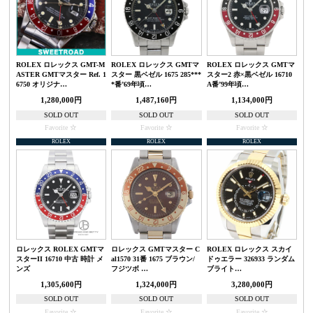
ROLEX ロレックス GMT-M
ROLEX ロレックス GMTマ
ROLEX ロレックス GMTマ
ASTER GMTマスター Ref. 1
スター 黒ベゼル 1675 285***
スター2 赤×黒ベゼル 16710
6750 オリジナ…
*番’69年頃…
A番’99年頃…
1,280,000円
1,487,160円
1,134,000円
SOLD OUT
SOLD OUT
SOLD OUT
Favorite
Favorite
Favorite
ROLEX
ROLEX
ROLEX
ロレックス ROLEX GMTマ
ロレックス GMTマスター C
ROLEX ロレックス スカイ
スターII 16710 中古 時計 メ
al1570 31番 1675 ブラウン/
ドゥエラー 326933 ランダム
ンズ
フジツボ …
ブライト…
1,305,600円
1,324,000円
3,280,000円
SOLD OUT
SOLD OUT
SOLD OUT
Favorite
Favorite
Favorite