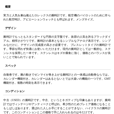
概要
実力と人気を兼ね備えたロレックスの腕時計です。航空機のパイロットのために作ら
れた航空時計。アビエーションウォッチとも呼ばれます。メンズサイズ。
デザイン
腕時計でもっともスタンダードな円形の文字盤です。抜群の人気を誇るブラックダイ
アル。精悍さがウリです。腕時計の基本となるシンプルなアナログ表示です。シンプ
ルなだけに、デザインの完成度の高さが必要です。 ブレスレットタイプの腕時計で
す。季節を問わず快適にお使いいただけます。現代の腕時計としては一般的な、ステ
ンレスを採用した一本です。ステンレスはキズや腐食に強く、価格とのバランスが良
いことで知られています。
スペック
自動巻です。腕の動きでゼンマイが巻き上がる腕時計との一体感は自動巻ならでは。
カレンダー機能付き。カレンダーはあるとないとでは大違いの機能の一つです。GMT
機能付き。複数の時刻を表示できます。
コンディション
中古（USED）の腕時計です。中古、というとネガティブな印象もありますが、腕時
計ではヴィンテージやアンティークと呼ばれ、希少性のためプレミア価格になること
もしばしばあります。選ばれた人しか手にすることができない、ハイクラスの腕時計
です。このコンディションとこの価格で手に入れられるのは今だけです。