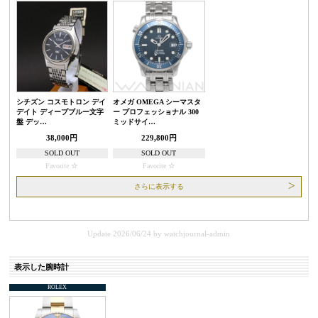
シチズン コスモトロン デイ
オメガ OMEGA シーマスタ
デイト ディープブルー文字
ー プロフェッショナル 300
盤 デッ…
ミッドサイ…
38,000円
229,800円
SOLD OUT
SOLD OUT
Favorite
Favorite
さらに表示する
Update 2026/06/24
by
watchjournal-admin
表示した腕時計
ROLEX