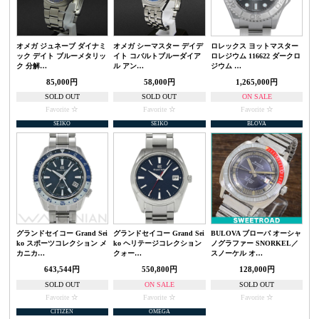
オメガ ジュネーブ ダイナミ
オメガ シーマスター デイデ
ロレックス ヨットマスター
ック デイト ブルーメタリッ
イト コバルトブルーダイア
ロレジウム 116622 ダークロ
ク 分解…
ル アン…
ジウム …
85,000円
58,000円
1,265,000円
SOLD OUT
SOLD OUT
ON SALE
Favorite
Favorite
Favorite
SEIKO
SEIKO
BLOVA
グランドセイコー Grand Sei
グランドセイコー Grand Sei
BULOVA ブローバ オーシャ
ko スポーツコレクション メ
ko ヘリテージコレクション
ノグラファー SNORKEL／
カニカ…
クォー…
スノーケル オ…
643,544円
550,800円
128,000円
SOLD OUT
ON SALE
SOLD OUT
Favorite
Favorite
Favorite
CITIZEN
OMEGA