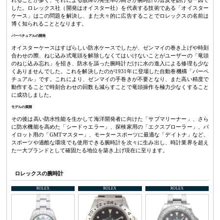
した。ロレックス社（開発はオイスター社）を代表する技術である「オイスター
ケース」はこの問題を解決し、また大々的に広告することでロレックスの名前は
博く知られることとなります。
パーペチュアルの開発
オイスターケースはすばらしい防水ケースでしたが、ゼンマイの巻き上げや時刻
合わせの際、ねじ込み式竜頭を解除しなくてはいけないことがユーザーの「竜頭
のねじ込み忘れ」を招き、防水を謳った腕時計だけに水の進入による修理も少な
くありませんでした。これを解決したのが1931年に登場した自動巻機構「パーペ
チュアル」です。これにより、ゼンマイの手巻きが不要となり、また高い精度で
動作することで時刻合わせの回数も減らすことで竜頭操作を極力少なくすること
に成功しました。
モデルの展開
その後は高い防水性能を生かして海洋開発者に向けた「サブマリーナー」、さら
に防水機能を高めた「シードゥエラー」、探検家用の「エクスプローラー」、パ
イロット用の「GMTマスター」、モータースポーツに最適な「デイトナ」など、
スポーツや過酷な環境でも使用できる腕時計を次々に生み出し、時計業界を超え
た一大ブランドとして確固たる地位を築き上げ現在に至ります。
ロレックスの腕時計
ROLEX
ROLEX
ROLEX