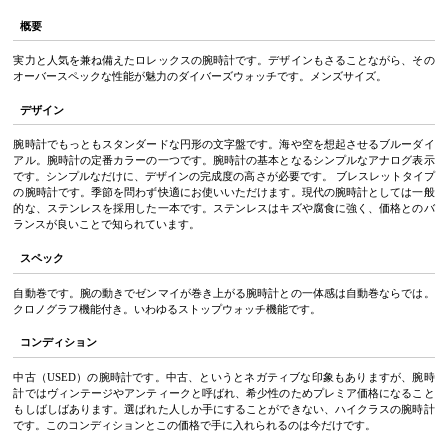
概要
実力と人気を兼ね備えたロレックスの腕時計です。デザインもさることながら、その
オーバースペックな性能が魅力のダイバーズウォッチです。メンズサイズ。
デザイン
腕時計でもっともスタンダードな円形の文字盤です。海や空を想起させるブルーダイ
アル。腕時計の定番カラーの一つです。腕時計の基本となるシンプルなアナログ表示
です。シンプルなだけに、デザインの完成度の高さが必要です。 ブレスレットタイプ
の腕時計です。季節を問わず快適にお使いいただけます。現代の腕時計としては一般
的な、ステンレスを採用した一本です。ステンレスはキズや腐食に強く、価格とのバ
ランスが良いことで知られています。
スペック
自動巻です。腕の動きでゼンマイが巻き上がる腕時計との一体感は自動巻ならでは。
クロノグラフ機能付き。いわゆるストップウォッチ機能です。
コンディション
中古（USED）の腕時計です。中古、というとネガティブな印象もありますが、腕時
計ではヴィンテージやアンティークと呼ばれ、希少性のためプレミア価格になること
もしばしばあります。選ばれた人しか手にすることができない、ハイクラスの腕時計
です。このコンディションとこの価格で手に入れられるのは今だけです。