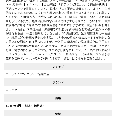
表示,逆回転防止ベゼル 【付属品】メーカー保証書(2021年6月購入) メーカー箱(ダ
メージ) 冊子 【コメント】 【当社保証】 2年 ランク状態について 商品の状態は、
下記のランクで評価しています。 弊社基準にて正確に評価しておりますが、主観
的なものであるため、よくお考え頂いた上でご注文頂きますよう宜しくお願いい
たします。 神経質な方・完璧を求められる方はご購入をご遠慮下さい。 ※店頭販
売もしているため、写真や記載のない傷や汚れが生じる場合がございます。 ※掲
載以外の詳細をご希望の方は在庫店舗をご案内致しますので一度お問い合わせ下
さい。 N 新品。 S 未使用品。未使用ですが展示品や保管などで僅かな色ヤケや傷
が見られる品。一度も使用していない品。 SA 新品同様。数回程度使用の中古品
で、新品に近い綺麗な状態の中古品。 A 多少の使用感や傷はありますが状態の良
い品 AB 使用感や傷は見られますが、全体的に状態の良い品 B 日常的に使用して
いたような使用感や傷等が見られますが、充分に使用できる品 C 色濃く使用感が
あり、傷や汚れが多く目立つ品、リペアが必要な品 Q アンティーク品 お支払方法
・クレジットカード ・ショッピングローン ・振込銀行 ・代金引換（※代引き手
数料を含め30万円以下のみご利用頂けます） 詳しくはこちらをご覧ください。
ショップ
ウォッチニアン ブランド品専門店
ブランド
ロレックス
価格
3,138,000
円 （税込・ 送料込）
状況