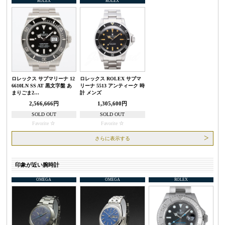
ROLEX
ROLEX
ロレックス サブマリーナ 12
ロレックス ROLEX サブマ
6610LN SS AT 黒文字盤 あ
リーナ 5513 アンティーク 時
まりごま2…
計 メンズ
2,566,666円
1,305,600円
SOLD OUT
SOLD OUT
Favorite
Favorite
さらに表示する
印象が近い腕時計
OMEGA
OMEGA
ROLEX