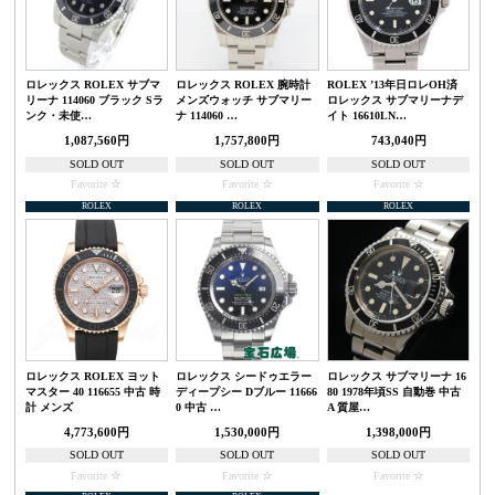
ロレックス ROLEX サブマ
ロレックス ROLEX 腕時計
ROLEX ’13年日ロレOH済
リーナ 114060 ブラック Sラ
メンズウォッチ サブマリー
ロレックス サブマリーナデ
ンク・未使…
ナ 114060 …
イト 16610LN…
1,087,560円
1,757,800円
743,040円
SOLD OUT
SOLD OUT
SOLD OUT
Favorite
Favorite
Favorite
ROLEX
ROLEX
ROLEX
ロレックス ROLEX ヨット
ロレックス シードゥエラー
ロレックス サブマリーナ 16
マスター 40 116655 中古 時
ディープシー Dブルー 11666
80 1978年頃SS 自動巻 中古
計 メンズ
0 中古 …
A 質屋…
4,773,600円
1,530,000円
1,398,000円
SOLD OUT
SOLD OUT
SOLD OUT
Favorite
Favorite
Favorite