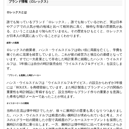
ブランド情報（ロレックス）
ロレックスとは
誰でも知っているブランド「ロレックス」。誰でも知っているけれど、実は日本
やアジアでの人気が他の地域と比べて相対的に高く、独特な市場の雰囲気があ
る、ということはあまり知られていません。その歴史をひもとくと、ロレックス
が日本人の気質にあっていることがよくわかります。
経営への意識
ロレックスの創業者、ハンス・ウイルスドルフは幼い頃に両親を亡くし、学費を
稼ぐために花屋を経営していました。これが彼の経営力と独立心の基礎となって
います。すでに一大産業として存在した時計業界に就職したハンス・ウイルスド
ルフは、5年後には自分の時計販売会社「ウイルスドルフ＆デイビス」を設立しま
す。
「ブランド」を意識した時計メーカー
ハンス・ウイルスドルフは「ウイルスドルフ＆デイビス」の設立からわずか3年後
には「ROLEX」を商標登録しています。また時計製造とブランディングの関係の
重要性を時計雑誌に寄稿するなど、設立当時からブランド作りの重要さを意識し
た希有な時計メーカーであったことが伺えます。
オイスターケースの開発
当時の主流は懐中時計でしたが、徐々に腕時計の需要も高くなりつつありまし
た。ハンス・ウイルスドルフは精度の高い腕時計が求められていると考え、スイ
スのエグラー社の開発した小型で高精度のアンカーエスケープメントを採用した
腕時計の販売に乗り出します。一方、腕時計は懐中時計に比べて水や埃にさらさ
れることが多く、それによる故障の発生率の高さが腕時計の普及を妨げる一因で