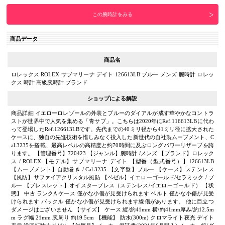
この腕時計をみる
商品データ
商品名
ロレックス ROLEX サブマリーナ デイト 126613LB ブルー メンズ 腕時計 ロレッ
クス 時計 高級腕時計 ブランド
ショップによる解説
商品詳細 イエローロレゾールの外装とブルーのダイアルが成す華やかなコントラ
ストが世界中で人気を集める「青サブ」。こちらは2020年にRef.116613LBに代わ
って登場したRef.126613LBです。先代までの40ミリ径から41ミリ径に拡大された
ケースに、独自の先進技術を惜しみなく投入した新世代の自社製ムーブメント、C
al.3235を搭載、最高レベルの高精度と約70時間に及ぶロングパワーリザーブを誇
ります。 【管理番号】720423 【ジャンル】腕時計 /メンズ 【ブランド】ロレック
ス / ROLEX 【モデル】サブマリーナ デイト 【型番（型式番号）】126613LB
【ムーブメント】自動巻き / Cal.3235 【文字盤】ブルー 【ケース】ステンレス
【風防】サファイアクリスタル風防 【ベゼル】イエローゴールド/セラミック / ブ
ルー 【ブレスレット】オイスターブレス（ステンレス/イエローゴールド） 【状
態】 中古 ランクA ケース 僅かな小傷が見受けられます ベルト 僅かな小傷が見受
けられます バックル 僅かな小傷が見受けられます線傷があります。 他に目立つ
ダメージはございません 【サイズ】 ケース 縦/約41mm 横/約41mm厚み/約12.5m
m ラグ幅 21mm 腕周り 約19.5cm 【機能】 防水(300m) クロマライト夜光 デイト