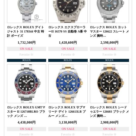
ロレックス ROLEX デイト
ロレックス エクスプローラ
ロレックス ROLEX ヨット
ジャスト 31 178344 中古 時
ーII 16570 SS 自動巻 A番 中
マスター 126622 スレート メ
計 ボーイズ
古
ンズ 腕時…
1,732,500円
1,428,600円
2,598,000円
ON SALE
ON SALE
ON SALE
Favorite
Favorite
Favorite
ROLEX
ROLEX
ROLEX
ロレックス ROLEX GMTマ
ロレックス ROLEX サブマ
ロレックス ROLEX シード
スター II 126710BLRO ブラ
リーナ デイト 126613LB ブ
ゥエラー 126603 ブラック メ
ック メンズ …
ルー メンズ…
ンズ 腕時…
4,438,000円
3,138,000円
2,908,000円
ON SALE
ON SALE
ON SALE
Favorite
Favorite
Favorite