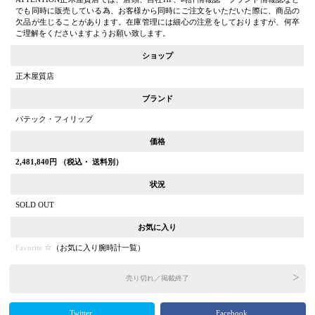
でも同時に販売している為、お客様から同時にご注文をいただいた際に、商品の
欠品が生じることがあります。在庫管理には細心の注意をしておりますが、何卒
ご理解をくださいますようお願い致します。
ショップ
正木屋質店
ブランド
パテック・フィリップ
価格
2,481,840
円 （税込・ 送料別）
状況
SOLD OUT
お気に入り
Favorite
（
お気に入り腕時計一覧
）
売り切れ／掲載終了
Twitter
Facebook