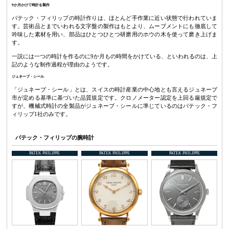
9か月かけて時計を製作
パテック・フィリップの時計作りは、ほとんど手作業に近い状態で行われていま
す。芸術品とまでいわれる文字盤の製作はもとより、ムーブメントにも徹底して
吟味した素材を用い、部品はひとつひとつ研磨用のホウの木を使って磨き上げま
す。
一説には一つの時計を作るのに9か月もの時間をかけている、といわれるのは、上
記のような制作過程が理由のようです。
ジュネーブ・シール
「ジュネーブ・シール」とは、スイスの時計産業の中心地とも言えるジュネーブ
市が定める基準に基づいた品質規定です。クロノメーター認定を上回る厳規定で
すが、機械式時計の全製品がジュネーブ・シールに準じているのはパテック・フ
ィリップ1社のみです。
パテック・フィリップの腕時計
PATEK PHILIPPE
PATEK PHILIPPE
PATEK PHILIPPE