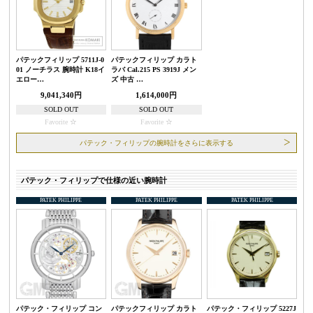
パテックフィリップ 5711J-0
パテックフィリップ カラト
01 ノーチラス 腕時計 K18イ
ラバ Cal.215 PS 3919J メン
エロー…
ズ 中古 …
9,041,340円
1,614,000円
SOLD OUT
SOLD OUT
Favorite
Favorite
パテック・フィリップの腕時計をさらに表示する
パテック・フィリップで仕様の近い腕時計
PATEK PHILIPPE
PATEK PHILIPPE
PATEK PHILIPPE
パテック・フィリップ コン
パテックフィリップ カラト
パテック・フィリップ 5227J