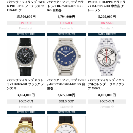
パテック・フィリップ PATE
パテック・フィリップ カラ
PATEK PHILIPPE カラトラ
K PHILIPPE ノーチラス 57
トラバ RG 7200R-001 PG・
バ Ref.6119G-001 中古品 グ
11G-001 グ…
RG 自動巻 …
レー メン…
15,500,000円
4,794,600円
5,229,000円
ON SALE
ON SALE
ON SALE
Favorite
Favorite
Favorite
PATEK PHILIPPE
PATEK PHILIPPE
PATEK PHILIPPE
パテックフィリップ カラト
パテック・フィリップ Twent
パテックフィリップ アニュ
ラバ 6000G-001 ブラック メ
y-4/2D 7300/1200A-001 SS 自
アルカレンダー クロノグラ
ンズ 中…
動巻 …
フ 5960/1…
3,864,000円
3,672,600円
8,007,000円
SOLD OUT
SOLD OUT
SOLD OUT
Favorite
Favorite
Favorite
PATEK PHILIPPE
PATEK PHILIPPE