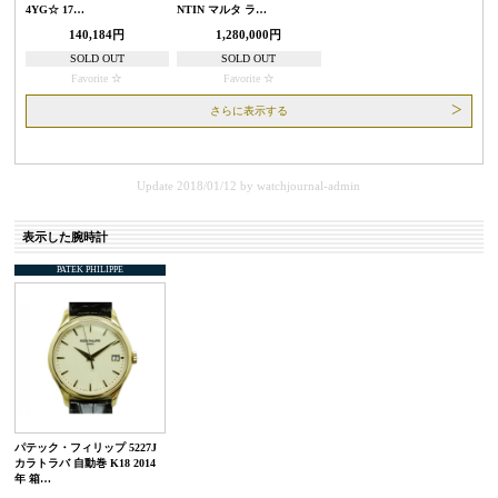
4YG☆ 17…
NTIN マルタ ラ…
140,184円
1,280,000円
SOLD OUT
SOLD OUT
Favorite
Favorite
さらに表示する
Update 2018/01/12
by
watchjournal-admin
表示した腕時計
PATEK PHILIPPE
パテック・フィリップ 5227J
カラトラバ 自動巻 K18 2014
年 箱…