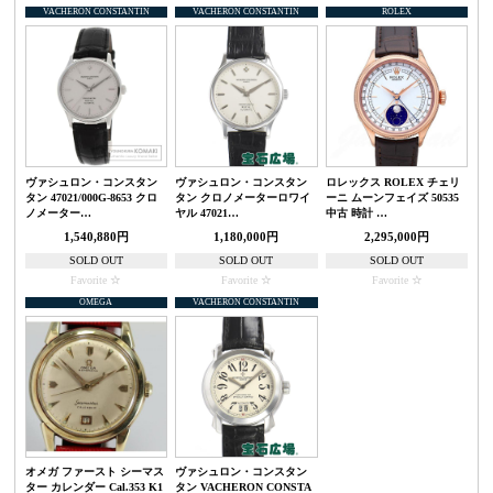
VACHERON CONSTANTIN
VACHERON CONSTANTIN
ROLEX
ヴァシュロン・コンスタン
ヴァシュロン・コンスタン
ロレックス ROLEX チェリ
タン 47021/000G-8653 クロ
タン クロノメーターロワイ
ーニ ムーンフェイズ 50535
ノメーター…
ヤル 47021…
中古 時計 …
1,540,880円
1,180,000円
2,295,000円
SOLD OUT
SOLD OUT
SOLD OUT
Favorite
Favorite
Favorite
OMEGA
VACHERON CONSTANTIN
オメガ ファースト シーマス
ヴァシュロン・コンスタン
ター カレンダー Cal.353 K1
タン VACHERON CONSTA