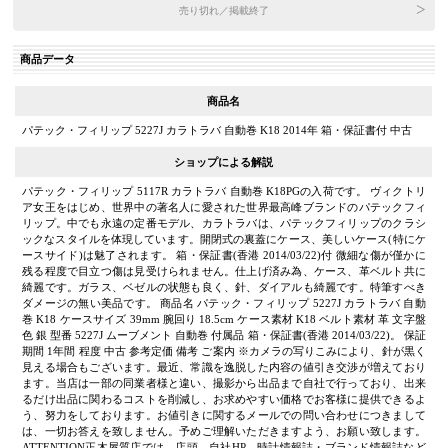
売り切れ／掲載終了
商品データ
商品名
パテック・フィリップ 5227J カラトラバ 自動巻 K18 2014年 箱・保証書付 中古
ショップによる解説
パテック・フィリップ 5117R カラトラバ 自動巻 K18PGの入荷です。 ヴィクトリ
ア女王をはじめ、世界中の著名人に愛された世界最高峰ブランドのパテックフィ
リップ。中でも永遠の定番モデル、カラトラバは、パテックフィリップのクラシ
ックなスタイルを体現しています。開閉式の裏蓋にケース、美しいケース(特にケ
ースサイド)は魅了されます。 箱・保証書(香港 2014/03/22)付 微細な傷が僅かに
残る程度で目立つ傷は見受けられません。仕上げ済み為、ケース、革ベルト共に
綺麗です。ガラス、ベゼルの状態も良く、針、ダイアルも綺麗です。特筆すべき
ダメージの無い美品です。 商品名 パテック・フィリップ 5227J カラトラバ 自動
巻 K18 ケースサイズ 39mm 腕回り 18.5cm ケース素材 K18 ベルト素材 革 文字盤
色 銀 型番 5227J ムーブメント 自動巻 付属品 箱・保証書(香港 2014/03/22)。 保証
期間 1年間 程度 中古 参考定価 備考 ご案内 ※カメラの写りこみにより、針が黒く
見える場合もございます。最近、常識を逸脱した内容の値引き交渉が増えており
ます。当店は一部の同業者様と違い、撮影から出品まで自社で行っており、出来
るだけ出品に関わるコストを削減し、お求めやすい価格でお客様に提供できるよ
う、努力をしております。お値引きに関するメールでの問い合わせにつきまして
は、一切お答えを致しません。予めご理解いただきますよう、お願い致します。
ATTENTION正木屋質店では、店頭、自社HP、時計情報誌・ブランド情報誌など