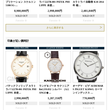
プリケーション スケルトン
ラバ 5227R-001 PATEK PHI
カラトラバ 自動巻 K18 2014
5180/1G-…
LIPPE 未使…
年 箱…
8,980,000円
2,998,000円
2,481,840円
SOLD OUT
SOLD OUT
SOLD OUT
Favorite
Favorite
Favorite
さらに表示する
印象が近い腕時計
PATEK PHILIPPE
A LANGE SOEHNE
AUDEMARS PIGUET
パテックフィリップ カラト
ランゲ＆ゾーネ サクソニア
オーデマ・ピゲ AUDEMAR
ラバ 5227R-001 PATEK PHI
Ref.219.032 シルバー （A.L
S PIGUET K18WG ローマ
LIPPE 未使…
ANGE�…
ンインデックス …
2,998,000円
1,287,350円
770,000円
SOLD OUT
SOLD OUT
SOLD OUT
Favorite
Favorite
Favorite