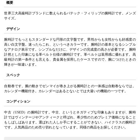
概要
世界三大高級時計ブランドに数えられるパテック・フィリップの腕時計です。メンズ
サイズ。
デザイン
腕時計でもっともスタンダードな円形の文字盤です。男性からも女性からも好感度の
高い白文字盤。迷ったらこれ、というべきカラーです。腕時計の基本となるシンプル
なアナログ表示です。シンプルなだけに、デザインの完成度の高さが必要です。 腕時
計然とした印象になる革ベルト仕様の腕時計です。革ベルトは装用感に優れます。高
級時計の第一条件とも言える、貴金属を採用したケースですので、腕につけたときの
輝きが一味違います。
スペック
自動巻です。腕の動きでゼンマイが巻き上がる腕時計との一体感は自動巻ならでは。
カレンダー機能付き。カレンダーはあるとないとでは大違いの機能の一つです。
コンディション
中古（USED）の腕時計です。中古、というとネガティブな印象もありますが、腕時
計ではヴィンテージやアンティークと呼ばれ、希少性のためプレミア価格になること
もしばしばあります。選ばれた人しか手にすることができない、ハイクラスの腕時計
です。人気商品のため売り切れとなっています。同様の商品をお探しください。