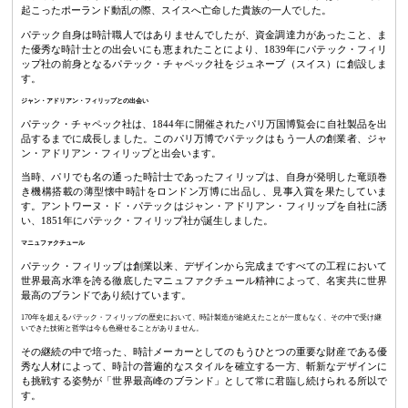
起こったポーランド動乱の際、スイスへ亡命した貴族の一人でした。
パテック自身は時計職人ではありませんでしたが、資金調達力があったこと、ま
た優秀な時計士との出会いにも恵まれたことにより、1839年にパテック・フィリ
ップ社の前身となるパテック・チャペック社をジュネーブ（スイス）に創設しま
す。
ジャン・アドリアン・フィリップとの出会い
パテック・チャペック社は、1844年に開催されたパリ万国博覧会に自社製品を出
品するまでに成長しました。このパリ万博でパテックはもう一人の創業者、ジャ
ン・アドリアン・フィリップと出会います。
当時、パリでも名の通った時計士であったフィリップは、自身が発明した竜頭巻
き機構搭載の薄型懐中時計をロンドン万博に出品し、見事入賞を果たしていま
す。アントワーヌ・ド・パテックはジャン・アドリアン・フィリップを自社に誘
い、1851年にパテック・フィリップ社が誕生しました。
マニュファクチュール
パテック・フィリップは創業以来、デザインから完成まですべての工程において
世界最高水準を誇る徹底したマニュファクチュール精神によって、名実共に世界
最高のブランドであり続けています。
170年を超えるパテック・フィリップの歴史において、時計製造が途絶えたことが一度もなく、その中で受け継
いできた技術と哲学は今も色褪せることがありません。
その継続の中で培った、時計メーカーとしてのもうひとつの重要な財産である優
秀な人材によって、時計の普遍的なスタイルを確立する一方、斬新なデザインに
も挑戦する姿勢が「世界最高峰のブランド」として常に君臨し続けられる所以で
す。