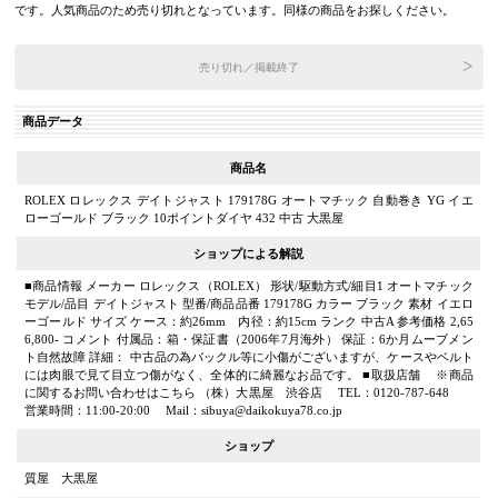
です。人気商品のため売り切れとなっています。同様の商品をお探しください。
売り切れ／掲載終了
商品データ
商品名
ROLEX ロレックス デイトジャスト 179178G オートマチック 自動巻き YG イエ
ローゴールド ブラック 10ポイントダイヤ 432 中古 大黒屋
ショップによる解説
■商品情報 メーカー ロレックス（ROLEX） 形状/駆動方式/細目1 オートマチック
モデル/品目 デイトジャスト 型番/商品品番 179178G カラー ブラック 素材 イエロ
ーゴールド サイズ ケース：約26mm 内径：約15cm ランク 中古A 参考価格 2,65
6,800- コメント 付属品：箱・保証書（2006年7月海外） 保証：6か月ムーブメン
ト自然故障 詳細： 中古品の為バックル等に小傷がございますが、ケースやベルト
には肉眼で見て目立つ傷がなく、全体的に綺麗なお品です。 ■取扱店舗 ※商品
に関するお問い合わせはこちら （株）大黒屋 渋谷店 TEL：0120-787-648
営業時間：11:00-20:00 Mail：sibuya@daikokuya78.co.jp
ショップ
質屋 大黒屋