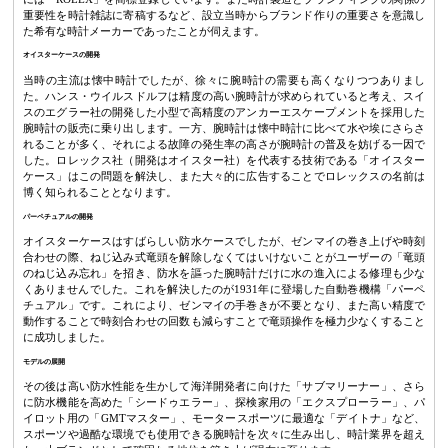
重要性を時計雑誌に寄稿するなど、設立当時からブランド作りの重要さを意識し
た希有な時計メーカーであったことが伺えます。
オイスターケースの開発
当時の主流は懐中時計でしたが、徐々に腕時計の需要も高くなりつつありまし
た。ハンス・ウイルスドルフは精度の高い腕時計が求められていると考え、スイ
スのエグラー社の開発した小型で高精度のアンカーエスケープメントを採用した
腕時計の販売に乗り出します。一方、腕時計は懐中時計に比べて水や埃にさらさ
れることが多く、それによる故障の発生率の高さが腕時計の普及を妨げる一因で
した。ロレックス社（開発はオイスター社）を代表する技術である「オイスター
ケース」はこの問題を解決し、また大々的に広告することでロレックスの名前は
博く知られることとなります。
パーペチュアルの開発
オイスターケースはすばらしい防水ケースでしたが、ゼンマイの巻き上げや時刻
合わせの際、ねじ込み式竜頭を解除しなくてはいけないことがユーザーの「竜頭
のねじ込み忘れ」を招き、防水を謳った腕時計だけに水の進入による修理も少な
くありませんでした。これを解決したのが1931年に登場した自動巻機構「パーペ
チュアル」です。これにより、ゼンマイの手巻きが不要となり、また高い精度で
動作することで時刻合わせの回数も減らすことで竜頭操作を極力少なくすること
に成功しました。
モデルの展開
その後は高い防水性能を生かして海洋開発者に向けた「サブマリーナー」、さら
に防水機能を高めた「シードゥエラー」、探検家用の「エクスプローラー」、パ
イロット用の「GMTマスター」、モータースポーツに最適な「デイトナ」など、
スポーツや過酷な環境でも使用できる腕時計を次々に生み出し、時計業界を超え