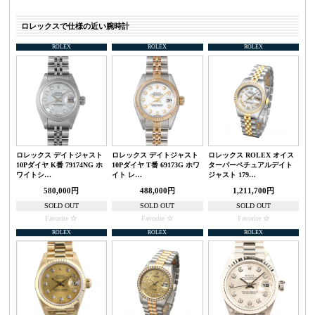
ロレックスで仕様の近い腕時計
ROLEX
ROLEX
ROLEX
ロレックス デイトジャスト
ロレックス デイトジャスト
ロレックス ROLEX オイス
10Pダイヤ K番 79174NG ホ
10Pダイヤ T番 69173G ホワ
ターパーペチュアルデイト
ワイトシ…
イト レ…
ジャスト 179…
580,000円
488,000円
1,211,700円
SOLD OUT
SOLD OUT
SOLD OUT
Favorite
Favorite
Favorite
ROLEX
ROLEX
ROLEX