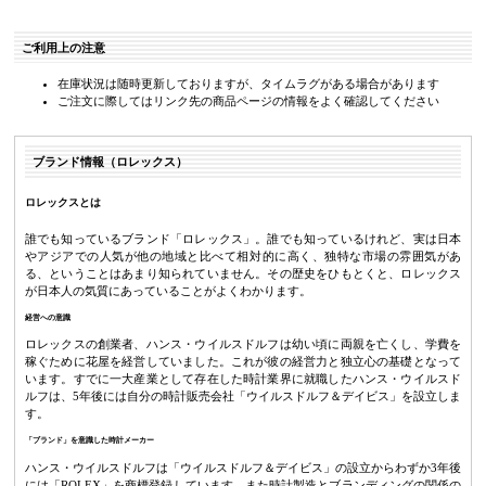
ご利用上の注意
在庫状況は随時更新しておりますが、タイムラグがある場合があります
ご注文に際してはリンク先の商品ページの情報をよく確認してください
ブランド情報（ロレックス）
ロレックスとは
誰でも知っているブランド「ロレックス」。誰でも知っているけれど、実は日本
やアジアでの人気が他の地域と比べて相対的に高く、独特な市場の雰囲気があ
る、ということはあまり知られていません。その歴史をひもとくと、ロレックス
が日本人の気質にあっていることがよくわかります。
経営への意識
ロレックスの創業者、ハンス・ウイルスドルフは幼い頃に両親を亡くし、学費を
稼ぐために花屋を経営していました。これが彼の経営力と独立心の基礎となって
います。すでに一大産業として存在した時計業界に就職したハンス・ウイルスド
ルフは、5年後には自分の時計販売会社「ウイルスドルフ＆デイビス」を設立しま
す。
「ブランド」を意識した時計メーカー
ハンス・ウイルスドルフは「ウイルスドルフ＆デイビス」の設立からわずか3年後
には「ROLEX」を商標登録しています。また時計製造とブランディングの関係の