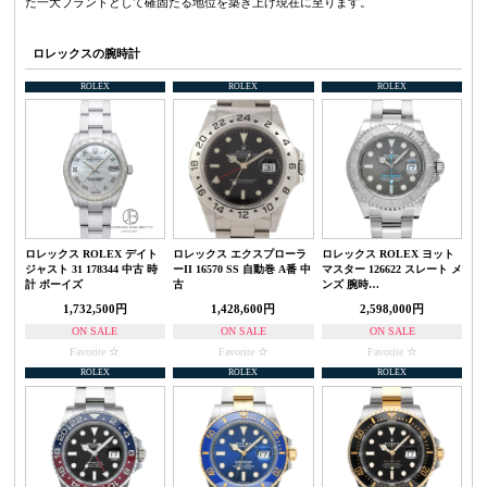
た一大ブランドとして確固たる地位を築き上げ現在に至ります。
ロレックスの腕時計
ROLEX
ROLEX
ROLEX
ロレックス ROLEX デイト
ロレックス エクスプローラ
ロレックス ROLEX ヨット
ジャスト 31 178344 中古 時
ーII 16570 SS 自動巻 A番 中
マスター 126622 スレート メ
計 ボーイズ
古
ンズ 腕時…
1,732,500円
1,428,600円
2,598,000円
ON SALE
ON SALE
ON SALE
Favorite
Favorite
Favorite
ROLEX
ROLEX
ROLEX