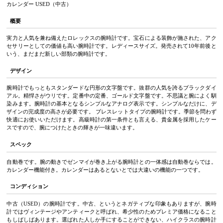
カレンダー USED（中古）
概要
実力と人気を兼ね備えたロレックスの腕時計です。宝石による装飾が施された、アク
セサリーとしての価値も高い腕時計です。レディースサイズ。発売されて10年前後と
いう、まだまだ新しい部類の腕時計です。
デザイン
腕時計でもっともスタンダードな円形の文字盤です。抜群の人気を誇るブラックダイ
アル。精悍さがウリです。定番中の定番、ゴールド文字盤です。不思議と腕によく馴
染みます。腕時計の基本となるシンプルなアナログ表示です。シンプルなだけに、デ
ザインの完成度の高さが必要です。 ブレスレットタイプの腕時計です。季節を問わず
快適にお使いいただけます。高級時計の第一条件とも言える、貴金属を採用したケー
スですので、腕につけたときの輝きが一味違います。
スペック
自動巻です。腕の動きでゼンマイが巻き上がる腕時計との一体感は自動巻ならでは。
カレンダー機能付き。カレンダーはあるとないとでは大違いの機能の一つです。
コンディション
中古（USED）の腕時計です。中古、というとネガティブな印象もありますが、腕時
計ではヴィンテージやアンティークと呼ばれ、希少性のためプレミア価格になること
もしばしばあります。選ばれた人しか手にすることができない、ハイクラスの腕時計