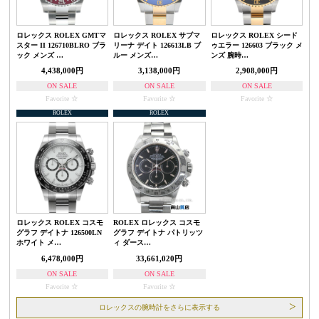
ロレックス ROLEX GMTマ
ロレックス ROLEX サブマ
ロレックス ROLEX シード
スター II 126710BLRO ブラ
リーナ デイト 126613LB ブ
ゥエラー 126603 ブラック メ
ック メンズ …
ルー メンズ…
ンズ 腕時…
4,438,000円
3,138,000円
2,908,000円
ON SALE
ON SALE
ON SALE
Favorite
Favorite
Favorite
ROLEX
ROLEX
ロレックス ROLEX コスモ
ROLEX ロレックス コスモ
グラフ デイトナ 126500LN
グラフ デイトナ パトリッツ
ホワイト メ…
ィ ダース…
6,478,000円
33,661,020円
ON SALE
ON SALE
Favorite
Favorite
ロレックスの腕時計をさらに表示する