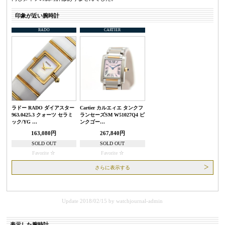
印象が近い腕時計
RADO
CARTIER
ラドー RADO ダイアスター
Cartier カルエィエ タンクフ
963.0425.3 クォーツ セラミ
ランセーズSM W51027Q4 ピ
ック/YG …
ンクゴー…
163,080円
267,840円
SOLD OUT
SOLD OUT
Favorite
Favorite
さらに表示する
Update 2018/02/15
by
watchjournal-admin
表示した腕時計