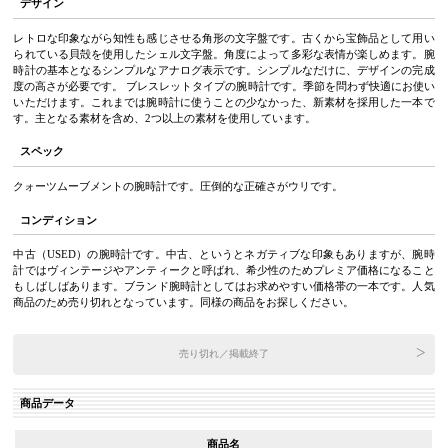
デザイン
レトロな印象ながら知性も感じさせる角形の文字盤です。古くから宝飾品として用い
られている貝殻を使用したシェル文字盤。角度によって多彩な表情が楽しめます。腕
時計の基本となるシンプルなアナログ表示です。シンプルなだけに、デザインの完成
度の高さが必要です。 ブレスレットタイプの腕時計です。季節を問わず快適にお使い
いただけます。これまでは腕時計に使うことの少なかった、新素材を採用した一本で
す。主となる素材を含め、2つ以上の素材を使用しています。
スペック
クォーツムーブメントの腕時計です。圧倒的な正確さがウリです。
コンディション
中古（USED）の腕時計です。中古、というとネガティブな印象もありますが、腕時
計ではヴィンテージやアンティークと呼ばれ、希少性のためプレミア価格になること
もしばしばあります。ブランド腕時計としてはお求めやすい価格帯の一本です。人気
商品のため売り切れとなっています。同様の商品をお探しください。
売り切れ／掲載終了
商品データ
商品名