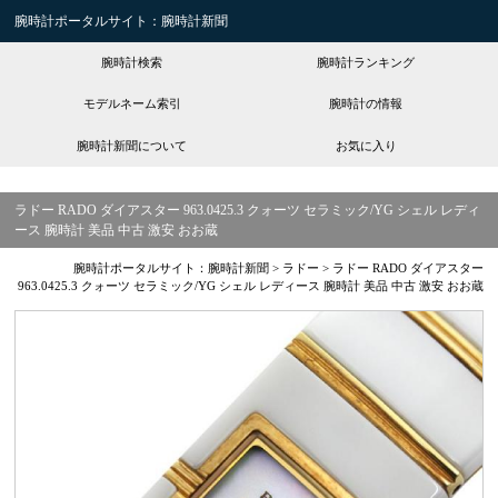
腕時計ポータルサイト：腕時計新聞
腕時計検索
腕時計ランキング
モデルネーム索引
腕時計の情報
腕時計新聞について
お気に入り
ラドー RADO ダイアスター 963.0425.3 クォーツ セラミック/YG シェル レディ
ース 腕時計 美品 中古 激安 おお蔵
腕時計ポータルサイト：腕時計新聞
>
ラドー
>
ラドー RADO ダイアスター
963.0425.3 クォーツ セラミック/YG シェル レディース 腕時計 美品 中古 激安 おお蔵