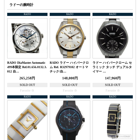
ラドーの腕時計
RADO
RADO
RADO
RADO DiaMaster Automatic
RADO ラドー ハイパークロ
ラドー ハイパークローム セ
499本限定 Ref.01.656.0132.3.
ム Ref. R32979102 オートマ
ラミック タッチ デュアルタ
012 自…
チック/自…
イマー …
265,258円
148,000円
147,960円
SOLD OUT
SOLD OUT
SOLD OUT
Favorite
Favorite
Favorite
RADO
RADO
RADO