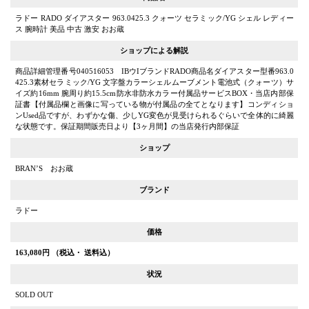
ラドー RADO ダイアスター 963.0425.3 クォーツ セラミック/YG シェル レディー
ス 腕時計 美品 中古 激安 おお蔵
ショップによる解説
商品詳細管理番号040516053 IBウIブランドRADO商品名ダイアスター型番963.0
425.3素材セラミック/YG 文字盤カラーシェルムーブメント電池式（クォーツ）サ
イズ約16mm 腕周り約15.5cm防水非防水カラー付属品サービスBOX・当店内部保
証書【付属品欄と画像に写っている物が付属品の全てとなります】コンディショ
ンUsed品ですが、わずかな傷、少しYG変色が見受けられるぐらいで全体的に綺麗
な状態です。保証期間販売日より【3ヶ月間】の当店発行内部保証
ショップ
BRAN’S おお蔵
ブランド
ラドー
価格
163,080
円 （税込・ 送料込）
状況
SOLD OUT