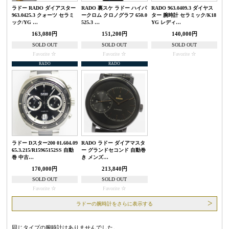
ラドー RADO ダイアスター
RADO 裏スケ ラドー ハイパ
RADO 963.0409.3 ダイヤス
963.0425.3 クォーツ セラミ
ークロム クロノグラフ 650.0
ター 腕時計 セラミック/K18
ック/YG …
525.3 …
YG レディ…
163,080円
151,200円
140,000円
SOLD OUT
SOLD OUT
SOLD OUT
Favorite
Favorite
Favorite
RADO
RADO
ラドー Dスター200 01.604.09
RADO ラドー ダイアマスタ
65.3.215/R15965152SS 自動
ー グランドセコンド 自動巻
巻 中古…
き メンズ…
170,000円
213,840円
SOLD OUT
SOLD OUT
Favorite
Favorite
ラドーの腕時計をさらに表示する
同じタイプの腕時計はありませんでした。