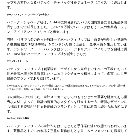
ップ社の前身となるパテック・チャペック社をジュネーブ（スイス）に創設しま
す。
ジャン・アドリアン・フィリップとの出会い
パテック・チャペック社は、1844年に開催されたパリ万国博覧会に自社製品を出
品するまでに成長しました。このパリ万博でパテックはもう一人の創業者、ジャ
ン・アドリアン・フィリップと出会います。
当時、パリでも名の通った時計士であったフィリップは、自身が発明した竜頭巻
き機構搭載の薄型懐中時計をロンドン万博に出品し、見事入賞を果たしていま
す。アントワーヌ・ド・パテックはジャン・アドリアン・フィリップを自社に誘
い、1851年にパテック・フィリップ社が誕生しました。
マニュファクチュール
パテック・フィリップは創業以来、デザインから完成まですべての工程において
世界最高水準を誇る徹底したマニュファクチュール精神によって、名実共に世界
最高のブランドであり続けています。
170年を超えるパテック・フィリップの歴史において、時計製造が途絶えたことが一度もなく、その中で受け継
いできた技術と哲学は今も色褪せることがありません。
その継続の中で培った、時計メーカーとしてのもうひとつの重要な財産である優
秀な人材によって、時計の普遍的なスタイルを確立する一方、斬新なデザインに
も挑戦する姿勢が「世界最高峰のブランド」として常に君臨し続けられる所以で
す。
9か月かけて時計を製作
パテック・フィリップの時計作りは、ほとんど手作業に近い状態で行われていま
す。芸術品とまでいわれる文字盤の製作はもとより、ムーブメントにも徹底して