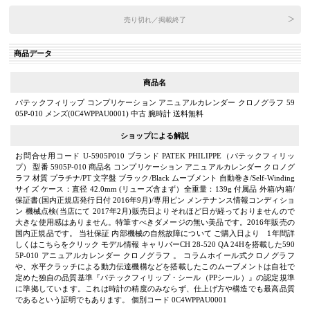
売り切れ／掲載終了
商品データ
商品名
パテックフィリップ コンプリケーション アニュアルカレンダー クロノグラフ 59
05P-010 メンズ(0C4WPPAU0001) 中古 腕時計 送料無料
ショップによる解説
お問合せ用コード U-5905P010 ブランド PATEK PHILIPPE（パテックフィリッ
プ） 型番 5905P-010 商品名 コンプリケーション アニュアルカレンダー クロノグ
ラフ 材質 プラチナ/PT 文字盤 ブラック/Black ムーブメント 自動巻き/Self-Winding
サイズ ケース：直径 42.0mm (リューズ含まず）全重量：139g 付属品 外箱/内箱/
保証書(国内正規店発行日付 2016年9月)/専用ピン メンテナンス情報コンディショ
ン 機械点検(当店にて 2017年2月)販売日よりそれほど日が経っておりませんので
大きな使用感はありません。特筆すべきダメージの無い美品です。2016年販売の
国内正規品です。 当社保証 内部機械の自然故障について ご購入日より 1年間詳
しくはこちらをクリック モデル情報 キャリバーCH 28-520 QA 24Hを搭載した590
5P-010 アニュアルカレンダー クロノグラフ 。 コラムホイール式クロノグラフ
や、水平クラッチによる動力伝達機構などを搭載したこのムーブメントは自社で
定めた独自の品質基準『パテックフィリップ・シール（PPシール）』の認定規準
に準拠しています。これは時計の精度のみならず、仕上げ方や構造でも最高品質
であるという証明でもあります。 個別コード 0C4WPPAU0001