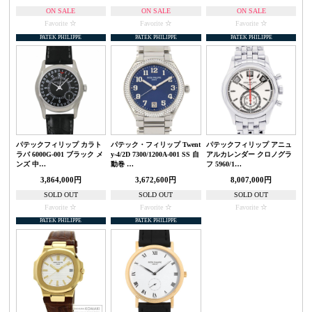
ON SALE
ON SALE
ON SALE
Favorite
Favorite
Favorite
PATEK PHILIPPE
PATEK PHILIPPE
PATEK PHILIPPE
パテックフィリップ カラト
パテック・フィリップ Twent
パテックフィリップ アニュ
ラバ 6000G-001 ブラック メ
y-4/2D 7300/1200A-001 SS 自
アルカレンダー クロノグラ
ンズ 中…
動巻 …
フ 5960/1…
3,864,000円
3,672,600円
8,007,000円
SOLD OUT
SOLD OUT
SOLD OUT
Favorite
Favorite
Favorite
PATEK PHILIPPE
PATEK PHILIPPE