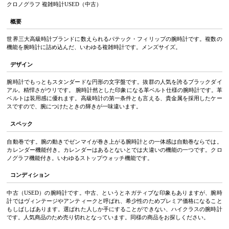
クロノグラフ 複雑時計USED（中古）
概要
世界三大高級時計ブランドに数えられるパテック・フィリップの腕時計です。複数の
機能を腕時計に詰め込んだ、いわゆる複雑時計です。メンズサイズ。
デザイン
腕時計でもっともスタンダードな円形の文字盤です。抜群の人気を誇るブラックダイ
アル。精悍さがウリです。 腕時計然とした印象になる革ベルト仕様の腕時計です。革
ベルトは装用感に優れます。高級時計の第一条件とも言える、貴金属を採用したケー
スですので、腕につけたときの輝きが一味違います。
スペック
自動巻です。腕の動きでゼンマイが巻き上がる腕時計との一体感は自動巻ならでは。
カレンダー機能付き。カレンダーはあるとないとでは大違いの機能の一つです。クロ
ノグラフ機能付き。いわゆるストップウォッチ機能です。
コンディション
中古（USED）の腕時計です。中古、というとネガティブな印象もありますが、腕時
計ではヴィンテージやアンティークと呼ばれ、希少性のためプレミア価格になること
もしばしばあります。選ばれた人しか手にすることができない、ハイクラスの腕時計
です。人気商品のため売り切れとなっています。同様の商品をお探しください。