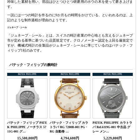
吟味した素材を用い、部品はひとつひとつ研磨用のホウの木を使って磨き上げま
す。
一説には一つの時計を作るのに9か月もの時間をかけている、といわれるのは、上
記のような制作過程が理由のようです。
ジュネーブ・シール
「ジュネーブ・シール」とは、スイスの時計産業の中心地とも言えるジュネーブ
市が定める基準に基づいた品質規定です。クロノメーター認定を上回る厳規定で
すが、機械式時計の全製品がジュネーブ・シールに準じているのはパテック・フ
ィリップ1社のみです。
パテック・フィリップの腕時計
PATEK PHILIPPE
PATEK PHILIPPE
PATEK PHILIPPE
パテック・フィリップ PATE
パテック・フィリップ カラ
PATEK PHILIPPE カラトラ
K PHILIPPE ノーチラス 57
トラバ RG 7200R-001 PG・
バ Ref.6119G-001 中古品 グ
11G-001 グ…
RG 自動巻 …
レー メン…
15,500,000円
4,794,600円
5,229,000円