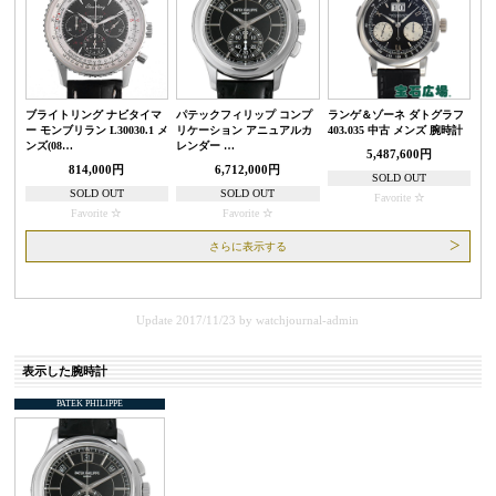
ブライトリング ナビタイマ
パテックフィリップ コンプ
ランゲ＆ゾーネ ダトグラフ
ー モンブリラン L30030.1 メ
リケーション アニュアルカ
403.035 中古 メンズ 腕時計
ンズ(08…
レンダー …
5,487,600円
814,000円
6,712,000円
SOLD OUT
SOLD OUT
SOLD OUT
Favorite
Favorite
Favorite
さらに表示する
Update 2017/11/23
by
watchjournal-admin
表示した腕時計
PATEK PHILIPPE