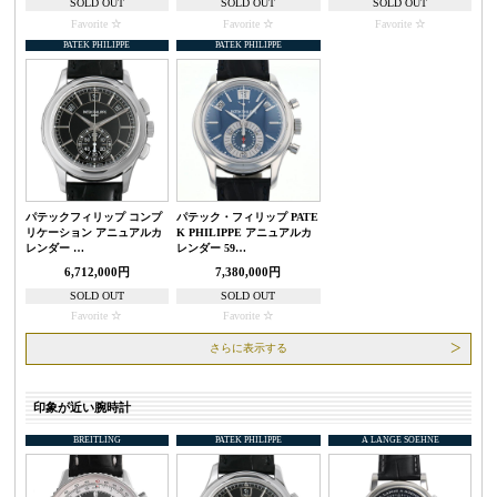
SOLD OUT
SOLD OUT
SOLD OUT
Favorite
Favorite
Favorite
PATEK PHILIPPE
PATEK PHILIPPE
パテックフィリップ コンプ
パテック・フィリップ PATE
リケーション アニュアルカ
K PHILIPPE アニュアルカ
レンダー …
レンダー 59…
6,712,000円
7,380,000円
SOLD OUT
SOLD OUT
Favorite
Favorite
さらに表示する
印象が近い腕時計
BREITLING
PATEK PHILIPPE
A LANGE SOEHNE