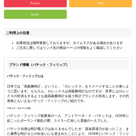
Pocket
RSS
feedly
ご利用上の注意
在庫状況は随時更新しておりますが、タイムラグがある場合があります
ご注文に際してはリンク先の商品ページの情報をよく確認してください
ブランド情報（パテック・フィリップ）
パテック・フィリップとは
日本では「高級腕時計」というと、「ロレックス」をイメージすることが多いよ
うに思います。もちろん、ロレックスは高級腕時計なのですが、世界にはロレッ
クスの何倍もするような超高級腕時計を扱う時計ブランドが存在します。その代
表格ともいえるパテック・フィリップのご紹介です。
パテック・チャペック社
パテック・フィリップ創業者の一人、アントワーヌ・ド・パテックは、1830年に
起こったポーランド動乱の際、スイスへ亡命した貴族の一人でした。
パテック自身は時計職人ではありませんでしたが、資金調達力があったこと、ま
た優秀な時計士との出会いにも恵まれたことにより、1839年にパテック・フィリ