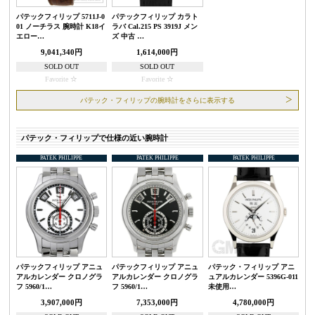
パテックフィリップ 5711J-0
パテックフィリップ カラト
01 ノーチラス 腕時計 K18イ
ラバ Cal.215 PS 3919J メン
エロー…
ズ 中古 …
9,041,340円
1,614,000円
SOLD OUT
SOLD OUT
Favorite
Favorite
パテック・フィリップの腕時計をさらに表示する
パテック・フィリップで仕様の近い腕時計
PATEK PHILIPPE
PATEK PHILIPPE
PATEK PHILIPPE
パテックフィリップ アニュ
パテックフィリップ アニュ
パテック・フィリップ アニ
アルカレンダー クロノグラ
アルカレンダー クロノグラ
ュアルカレンダー 5396G-011
フ 5960/1…
フ 5960/1…
未使用…
3,907,000円
7,353,000円
4,780,000円