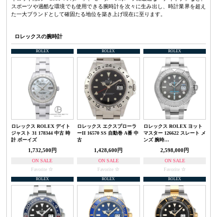
スポーツや過酷な環境でも使用できる腕時計を次々に生み出し、時計業界を超え
た一大ブランドとして確固たる地位を築き上げ現在に至ります。
ロレックスの腕時計
ROLEX
ROLEX
ROLEX
ロレックス ROLEX デイト
ロレックス エクスプローラ
ロレックス ROLEX ヨット
ジャスト 31 178344 中古 時
ーII 16570 SS 自動巻 A番 中
マスター 126622 スレート メ
計 ボーイズ
古
ンズ 腕時…
1,732,500円
1,428,600円
2,598,000円
ON SALE
ON SALE
ON SALE
Favorite
Favorite
Favorite
ROLEX
ROLEX
ROLEX