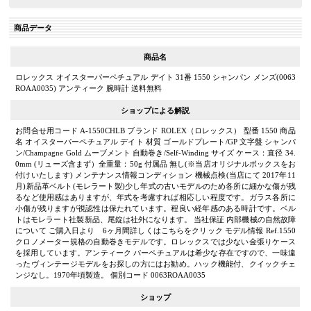
商品データ
商品名
ロレックス オイスターパーペチュアル デイト 31番 1550 シャンパン メンズ(0063
ROAA0035) アンティーク 腕時計 送料無料
ショップによる解説
お問合せ用コード A-1550CHLB ブランド ROLEX（ロレックス） 型番 1550 商品
名 オイスターパーペチュアル デイト 材質 ゴールドプレート/GP 文字盤 シャンパ
ン/Champagne Gold ムーブメント 自動巻き/Self-Winding サイズ ケース：直径 34.
0mm (リューズ含まず）全重量：50g 付属品 無し(※当店オリジナルボックスをお
付けいたします) メンテナンス情報コンディション 機械点検(当店にて 2017年11
月)新品革ベルト(モレラート製)少し年式の古いモデルのため各所に細かな傷が残
るなど使用感はありますが、年式を考慮すれば相応しい程度です。ガラス各所に
小傷が残りますが視認性は保たれています。程良い経年感のある時計です。ベル
トはモレラート社製新品、尾錠は社外になります。 当社保証 内部機械の自然故障
について ご購入日より 6ヶ月間詳しくはこちらをクリック モデル情報 Ref.1550
クロノメーター規格の自動巻きモデルです。ロレックスでは少ない金張りケース
を採用しています。アンティーク パーペチュアルは希少な存在ですので、一味違
ったヴィンテージモデルをお探しの方にはお勧め。ハック機能付、クイックチェ
ンジなし。1970年頃製造。 個別コード 0063ROAA0035
ショップ