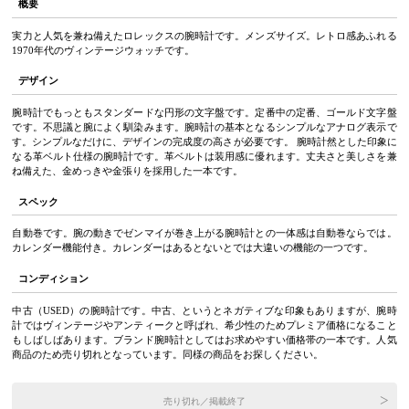
概要
実力と人気を兼ね備えたロレックスの腕時計です。メンズサイズ。レトロ感あふれる
1970年代のヴィンテージウォッチです。
デザイン
腕時計でもっともスタンダードな円形の文字盤です。定番中の定番、ゴールド文字盤
です。不思議と腕によく馴染みます。腕時計の基本となるシンプルなアナログ表示で
す。シンプルなだけに、デザインの完成度の高さが必要です。 腕時計然とした印象に
なる革ベルト仕様の腕時計です。革ベルトは装用感に優れます。丈夫さと美しさを兼
ね備えた、金めっきや金張りを採用した一本です。
スペック
自動巻です。腕の動きでゼンマイが巻き上がる腕時計との一体感は自動巻ならでは。
カレンダー機能付き。カレンダーはあるとないとでは大違いの機能の一つです。
コンディション
中古（USED）の腕時計です。中古、というとネガティブな印象もありますが、腕時
計ではヴィンテージやアンティークと呼ばれ、希少性のためプレミア価格になること
もしばしばあります。ブランド腕時計としてはお求めやすい価格帯の一本です。人気
商品のため売り切れとなっています。同様の商品をお探しください。
売り切れ／掲載終了