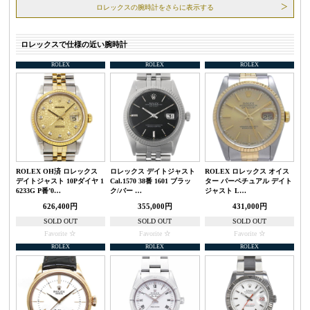
ロレックスの腕時計をさらに表示する
ロレックスで仕様の近い腕時計
ROLEX
ROLEX
ROLEX
ROLEX OH済 ロレックス
ロレックス デイトジャスト
ROLEX ロレックス オイス
デイトジャスト 10Pダイヤ 1
Cal.1570 38番 1601 ブラッ
ター パーペチュアル デイト
6233G P番’0…
ク/バー …
ジャスト L…
626,400円
355,000円
431,000円
SOLD OUT
SOLD OUT
SOLD OUT
Favorite
Favorite
Favorite
ROLEX
ROLEX
ROLEX