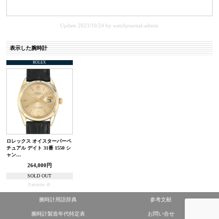
Update 2023/10/24
by
watchjournal-admin
表示した腕時計
ROLEX
ロレックス オイスターパーペ
チュアル デイト 31番 1550 シ
ャン…
264,000円
SOLD OUT
Favorite
腕時計用語辞典
参考文献
腕時計製造年代特定表
お問い合せ