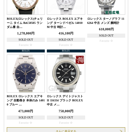
ROLEX(ロレックス)チェリ
ロレックス ROLEX エアキ
ロレックス ターノグラフ 11
ーニ タイム Ref.50505 ラン
ング ターンドベゼル 14010
6264 中古 メンズ 腕時計
ダム番 自…
M 中古 時計…
610,000円
1,278,000円
416,100円
SOLD OUT
SOLD OUT
SOLD OUT
Favorite
Favorite
Favorite
ROLEX
ROLEX
ROLEX ロレックス エアキ
ロレックス デイトジャスト
ング 自動巻き 本体のみ 1401
II 116334 ブラック ROLEX
0 ブルー …
中古 メ…
473,000円
758,000円
SOLD OUT
SOLD OUT
Favorite
Favorite
さらに表示する