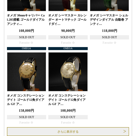
オメガ 30mmキャリバー Ca
オメガ シーマスター カレン
オメガ シーマスター シェル
l.285搭載 ゴールドダイアル
ダー オートマチック ゴール
デザインダイアル 自動巻 ア
アンティ…
ドダイ…
ンティ…
108,000円
98,000円
118,000円
SOLD OUT
SOLD OUT
SOLD OUT
Favorite
Favorite
Favorite
OMEGA
OMEGA
オメガ コンステレーション
オメガ コンステレーション
デイト ゴールド12角ダイア
デイト ゴールド12角ダイア
ル GF ア…
ル GF ア…
158,000円
108,000円
SOLD OUT
SOLD OUT
Favorite
Favorite
さらに表示する