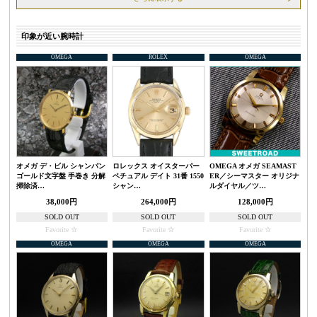
印象が近い腕時計
OMEGA
ROLEX
OMEGA
オメガ デ・ビル シャンパン
ロレックス オイスターパー
OMEGA オメガ SEAMAST
ゴールド文字盤 手巻き 分解
ペチュアル デイト 31番 1550
ER／シーマスター オリジナ
掃除済…
シャン…
ルダイヤル／ツ…
38,000円
264,000円
128,000円
SOLD OUT
SOLD OUT
SOLD OUT
Favorite
Favorite
Favorite
OMEGA
OMEGA
OMEGA