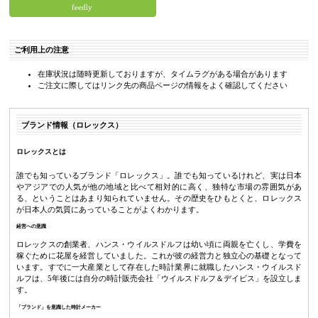
feedly
ご利用上の注意
在庫状況は随時更新しておりますが、タイムラグがある場合があります
ご注文に際してはリンク先の商品ページの情報をよく確認してください
ブランド情報（ロレックス）
ロレックスとは
誰でも知っているブランド「ロレックス」。誰でも知っているけれど、実は日本
やアジアでの人気が他の地域と比べて相対的に高く、独特な市場の雰囲気があ
る、ということはあまり知られていません。その歴史をひもとくと、ロレックス
が日本人の気質にあっていることがよくわかります。
経営への意識
ロレックスの創業者、ハンス・ウイルスドルフは幼い頃に両親を亡くし、学費を
稼ぐために花屋を経営していました。これが彼の経営力と独立心の基礎となって
います。すでに一大産業として存在した時計業界に就職したハンス・ウイルスド
ルフは、5年後には自分の時計販売会社「ウイルスドルフ＆デイビス」を設立しま
す。
「ブランド」を意識した時計メーカー