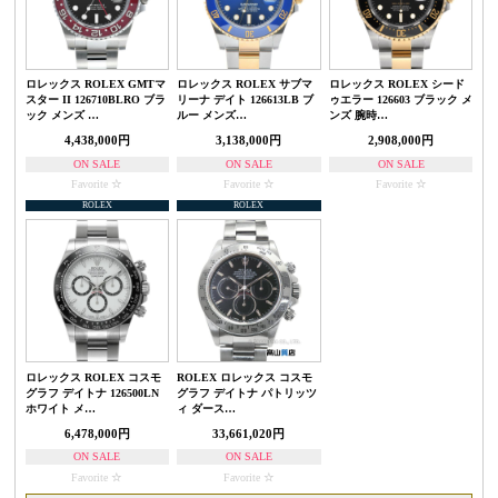
ロレックス ROLEX GMTマ
ロレックス ROLEX サブマ
ロレックス ROLEX シード
スター II 126710BLRO ブラ
リーナ デイト 126613LB ブ
ゥエラー 126603 ブラック メ
ック メンズ …
ルー メンズ…
ンズ 腕時…
4,438,000円
3,138,000円
2,908,000円
ON SALE
ON SALE
ON SALE
Favorite
Favorite
Favorite
ROLEX
ROLEX
ロレックス ROLEX コスモ
ROLEX ロレックス コスモ
グラフ デイトナ 126500LN
グラフ デイトナ パトリッツ
ホワイト メ…
ィ ダース…
6,478,000円
33,661,020円
ON SALE
ON SALE
Favorite
Favorite