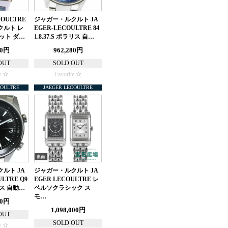
COULTRE
ジャガー・ルクルト JA
クルト レ
EGER-LECOULTRE 84
ット ダ…
1.8.37.S ポラリス 自…
80円
962,280円
OUT
SOLD OUT
e
Favorite
COULTRE
JAEGER LECOULTRE
ルト JA
ジャガー・ルクルト JA
ULTRE Q9
EGER LECOULTRE レ
リス 自動…
ベルソクラシック ス
モ…
00円
1,098,000円
OUT
SOLD OUT
e