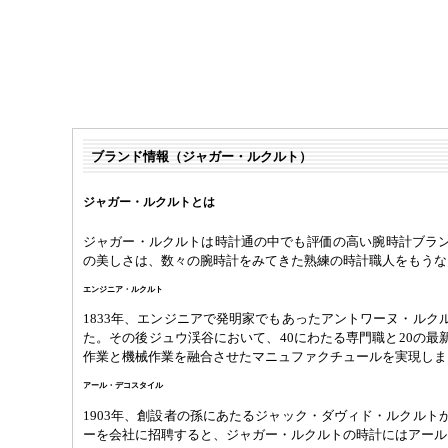
ブランド情報（ジャガー・ルクルト）
ジャガー・ルクルトとは
ジャガー・ルクルトは時計通の中でも評価の高い腕時計ブラ
の美しさは、数々の腕時計をみてきた熟練の時計職人をもうな
エンジニア・ルクルト
1833年、エンジニアで発明家でもあったアントワーヌ・ルク
た。その後ジュウ渓谷において、40にわたる専門職と20の最
作業と機械作業を融合させたマニュファクチュールを実現しま
アール・デコスタイル
1903年、創設者の孫にあたるジャック・ダヴィド・ルクルト
ーを会社に招聘すると、ジャガー・ルクルトの時計にはアール