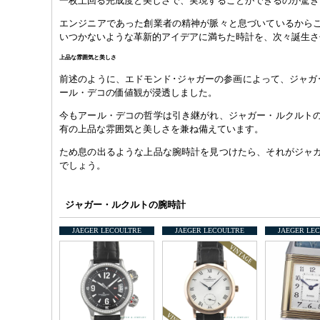
一枚上回る完成度と美しさで、実現することができるのが驚き
エンジニアであった創業者の精神が脈々と息づいているから
いつかないような革新的アイデアに満ちた時計を、次々誕生さ
上品な雰囲気と美しさ
前述のように、エドモンド･ジャガーの参画によって、ジャガ
ール・デコの価値観が浸透しました。
今もアール・デコの哲学は引き継がれ、ジャガー・ルクルト
有の上品な雰囲気と美しさを兼ね備えています。
ため息の出るような上品な腕時計を見つけたら、それがジャ
でしょう。
ジャガー・ルクルトの腕時計
JAEGER LECOULTRE
JAEGER LECOULTRE
JAEGER LE