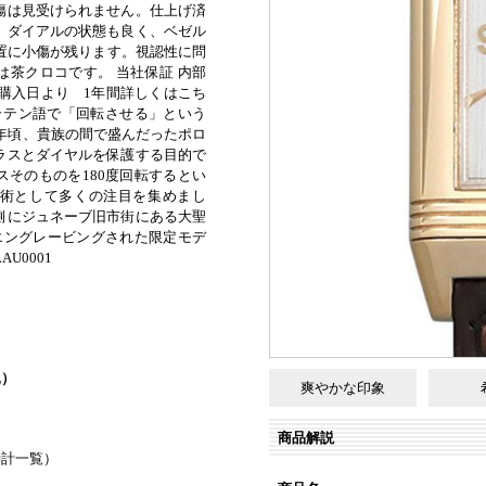
傷は見受けられません。仕上げ済
、ダイアルの状態も良く、ベゼル
位置に小傷が残ります。視認性に問
は茶クロコです。 当社保証 内部
ご購入日より 1年間詳しくはこち
 ラテン語で「回転させる」という
0年頃、貴族の間で盛んだったポロ
ラスとダイヤルを保護する目的で
スそのものを180度回転するとい
術として多くの注目を集めまし
側にジュネーブ旧市街にある大聖
エングレービングされた限定モデ
AU0001
込）
爽やかな印象
商品解説
時計一覧
）