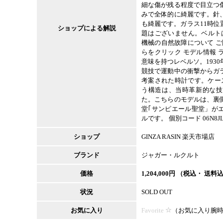
細な傷が残る程度で目立つ
みで全体的に綺麗です。針
も綺麗です。ガラス11時
ショップによる解説
題はございません。ベルト
機械の自然故障について 
らをクリック モデル情報
意味を持つレベルソ。193
競技で運動中の衝撃からガ
考案された時計です。ケー
う構造は、当時革新的な技
た。こちらのモデルは、裏
堂｢サンピエール聖堂」が
ルです。 個別コード 06N8JL
ショップ
GINZA RASIN 楽天市場店
ブランド
ジャガー・ルクルト
価格
1,204,000
円 （税込・ 送料
状況
SOLD OUT
お気に入り
Favorite
（
お気に入り腕