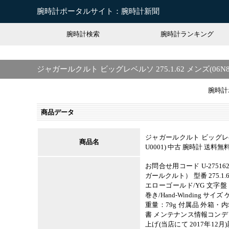
腕時計ポータルサイト：腕時計新聞
腕時計検索
腕時計ランキング
ジャガールクルト ビッグレベルソ 275.1.62 メンズ(06N8
腕時計
商品データ
ジャガールクルト ビッグレベルソ 
商品名
U0001) 中古 腕時計 送料無
お問合せ用コード U-275162 
ガールクルト） 型番 275.1
エローゴールド/YG 文字盤 シ
巻き/Hand-Winding サイズ 
重量：79g 付属品 外箱
書 メンテナンス情報コンデ
上げ(当店にて 2017年12