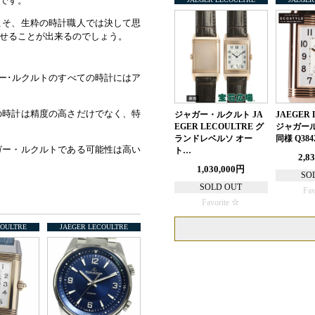
です。
こそ、生粋の時計職人では決して思
せることが出来るのでしょう。
ー･ルクルトのすべての時計にはア
の時計は精度の高さだけでなく、特
ジャガー・ルクルト JA
JAEGER 
EGER LECOULTRE グ
ジャガール
ランドレベルソ オー
同様 Q384
ガー・ルクルトである可能性は高い
ト…
2,8
1,030,000円
SO
SOLD OUT
Fav
Favorite
COULTRE
JAEGER LECOULTRE