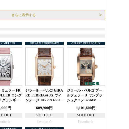
さらに表示する
CK MULLER
GIRARD PERREGAUX
GIRARD PERREGAUX
ミュラー FR
ジラール・ペルゴ GIRA
ジラール・ペルゴ プー
ULLER ロング
RD PERREGAUX ヴィ
ルフェラーリ ワンプッ
 グランギ…
ンテージ1945 25932-52…
シュクロノ 375MM …
4,900円
609,900円
1,101,600円
LD OUT
SOLD OUT
SOLD OUT
orite
Favorite
Favorite
 LECOULTRE
JAEGER LECOULTRE