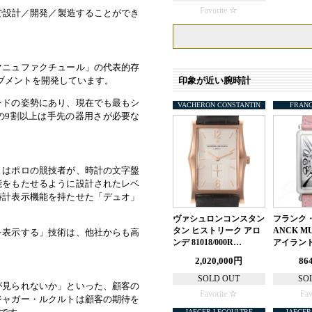
Favorite
で設計／開発／製造することができ
マニュファクチュール」の代表的存
印象が近い腕時計
ブメントを開発しています。
ンドの姿勢にあり、現在でも最もシ
VACHERON CONSTANTIN
FRAN
の9割以上は手先の器用さが必要な
とはポロの競技者が、時計の文字盤
能をもたせるように設計されたレベ
時計表示機能を持たせた「デュオ」
ヴァシュロンコンスタン
フランク・
タン ヒストリーク アロ
ANCK M
を表示する」技術は、他社からも高
ンデ 81018/000R…
アイランド
2,020,000円
86
SOLD OUT
SO
が見られないか」といった、顧客の
Favorite
Fav
ジャガー・ルクルトは顧客の期待を
JAEGER LECOULTRE
JAEGER