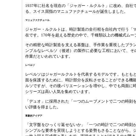
1937年に社名を現在の「ジャガー・ルクルト」に改め、自社
る、スイス屈指のマニュファクチュールが誕生しました。
マニュファクチュール
ジャガー・ルクルトは、時計製造の全行程を自社内で行う「
在です。170年を超える歴史の中で、千種類以上の機械式ムー
その精密な時計製造を支える基盤は、手作業を重視したブラ
ンプルなレベルソ（後述）の製作に必要な工程において、そ
作業だといわれています。
レベルソ
レベルソはジャガールクルトを代表するモデルです。もとも
面を保護するために、時計部分を反転させることができる機
ルソですが、その後バリエーションを増やし、中でも両面に
シリーズは高い人気を集めています。
「デュオ」に採用された「一つのムーブメントで二つの時刻
い評価を得ました。
革新的アイデア
「文字盤をひっくり返せないか」「一つの時計で二つの時刻
シンプルな要求を実現しようとする姿勢もさることながら、