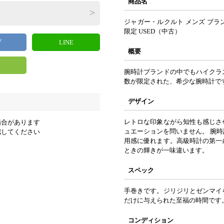
商品名
ジャガー・ルクルト メンズ ブラ
限定 USED（中古）
ブ
LINE
概要
y
腕時計ブランドの中でもハイクラ
数が限定された、希少な腕時計で
デザイン
レトロな印象ながら知性も感じさ
場合があります
ュエーションを問いません。 腕
認してください
用感に優れます。高級時計の第一
ときの輝きが一味違います。
スペック
手巻きです。ジリジリとゼンマイ
だけに与えられた至福の時間です
コンディション