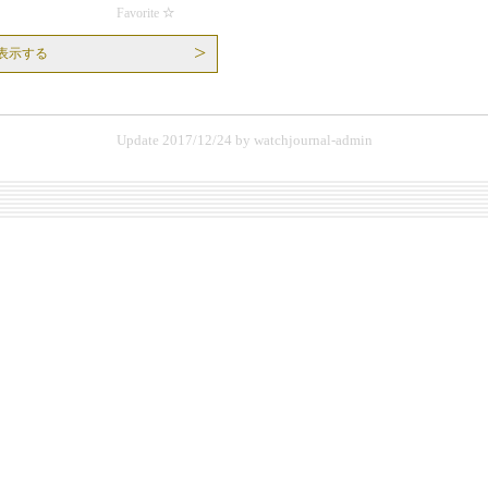
Favorite
表示する
Update 2017/12/24
by
watchjournal-admin