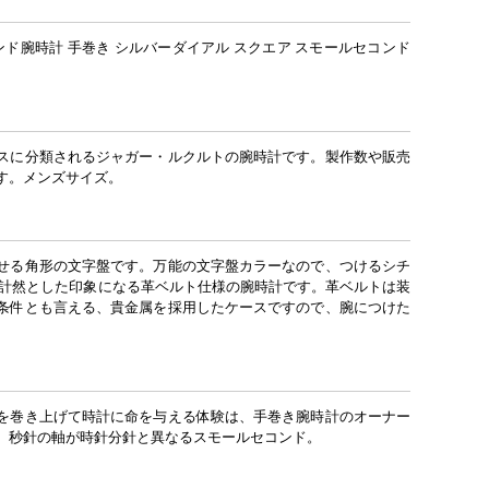
ンド腕時計 手巻き シルバーダイアル スクエア スモールセコンド
スに分類されるジャガー・ルクルトの腕時計です。製作数や販売
す。メンズサイズ。
せる角形の文字盤です。万能の文字盤カラーなので、つけるシチ
時計然とした印象になる革ベルト仕様の腕時計です。革ベルトは装
条件とも言える、貴金属を採用したケースですので、腕につけた
を巻き上げて時計に命を与える体験は、手巻き腕時計のオーナー
。秒針の軸が時針分針と異なるスモールセコンド。