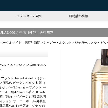
モデルネーム索引
腕時計の情報
JLAU0001) 中古 腕時計 送料無料
ポータルサイト：腕時計新聞
>
ジャガー・ルクルト
>
ジャガールクルト ビッグレベ
275.1.62 メンズ(06N8JLA
料
ブランド JaegerLeCoultre（ジャ
.62 商品名 ビッグレベルソ 材質 イ
ルバー/Silver ムーブメント 手
ケース：縦 42.0mm × 横 26.0mm全
・内箱（汚れ・ダメージ）/取扱説明
ィション オーバーホール/外装仕
月)新品革ベルト(当店オリジナル)微