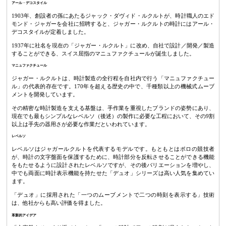
アール・デコスタイル
1903年、創設者の孫にあたるジャック・ダヴィド・ルクルトが、時計職人のエド
モンド・ジャガーを会社に招聘すると、ジャガー・ルクルトの時計にはアール・
デコスタイルが定着しました。
1937年に社名を現在の「ジャガー・ルクルト」に改め、自社で設計／開発／製造
することができる、スイス屈指のマニュファクチュールが誕生しました。
マニュファクチュール
ジャガー・ルクルトは、時計製造の全行程を自社内で行う「マニュファクチュー
ル」の代表的存在です。170年を超える歴史の中で、千種類以上の機械式ムーブ
メントを開発しています。
その精密な時計製造を支える基盤は、手作業を重視したブランドの姿勢にあり、
現在でも最もシンプルなレベルソ（後述）の製作に必要な工程において、その9割
以上は手先の器用さが必要な作業だといわれています。
レベルソ
レベルソはジャガールクルトを代表するモデルです。もともとはポロの競技者
が、時計の文字盤面を保護するために、時計部分を反転させることができる機能
をもたせるように設計されたレベルソですが、その後バリエーションを増やし、
中でも両面に時計表示機能を持たせた「デュオ」シリーズは高い人気を集めてい
ます。
「デュオ」に採用された「一つのムーブメントで二つの時刻を表示する」技術
は、他社からも高い評価を得ました。
革新的アイデア