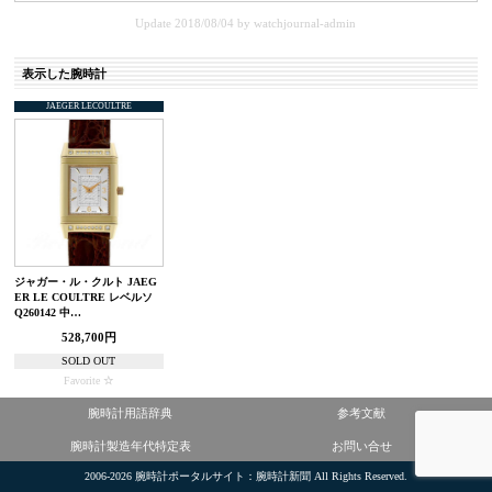
Update 2018/08/04
by
watchjournal-admin
表示した腕時計
JAEGER LECOULTRE
ジャガー・ル・クルト JAEG
ER LE COULTRE レベルソ
Q260142 中…
528,700円
SOLD OUT
Favorite
腕時計用語辞典
参考文献
腕時計製造年代特定表
お問い合せ
2006-2026
腕時計ポータルサイト：腕時計新聞
All Rights Reserved.