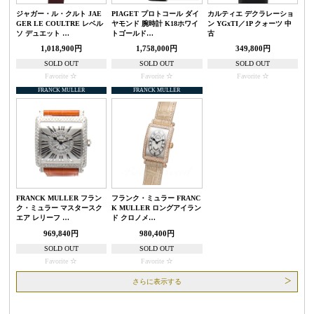
ジャガー・ル・クルト JAE
PIAGET プロトコール ダイ
カルティエ デクラレーショ
GER LE COULTRE レベル
ヤモンド 腕時計 K18ホワイ
ン YGxTI／1P クォーツ 中
ソ デュエット …
トゴールド…
古
1,018,900円
1,758,000円
349,800円
SOLD OUT
SOLD OUT
SOLD OUT
Favorite
Favorite
Favorite
FRANCK MULLER
FRANCK MULLER
FRANCK MULLER フラン
フランク・ミュラー FRANC
ク・ミュラー マスタースク
K MULLER ロングアイラン
エア レリーフ …
ド クロノメ…
969,840円
980,400円
SOLD OUT
SOLD OUT
Favorite
Favorite
さらに表示する