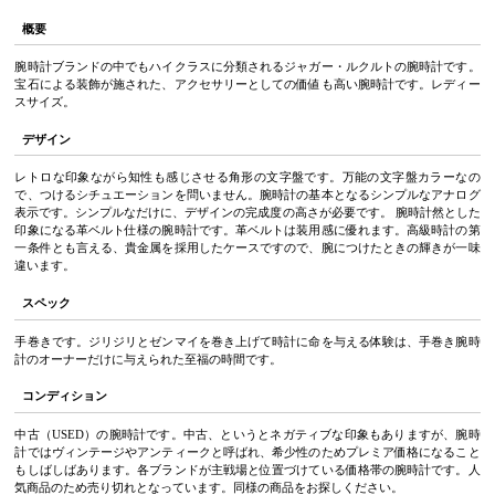
概要
腕時計ブランドの中でもハイクラスに分類されるジャガー・ルクルトの腕時計です。
宝石による装飾が施された、アクセサリーとしての価値も高い腕時計です。レディー
スサイズ。
デザイン
レトロな印象ながら知性も感じさせる角形の文字盤です。万能の文字盤カラーなの
で、つけるシチュエーションを問いません。腕時計の基本となるシンプルなアナログ
表示です。シンプルなだけに、デザインの完成度の高さが必要です。 腕時計然とした
印象になる革ベルト仕様の腕時計です。革ベルトは装用感に優れます。高級時計の第
一条件とも言える、貴金属を採用したケースですので、腕につけたときの輝きが一味
違います。
スペック
手巻きです。ジリジリとゼンマイを巻き上げて時計に命を与える体験は、手巻き腕時
計のオーナーだけに与えられた至福の時間です。
コンディション
中古（USED）の腕時計です。中古、というとネガティブな印象もありますが、腕時
計ではヴィンテージやアンティークと呼ばれ、希少性のためプレミア価格になること
もしばしばあります。各ブランドが主戦場と位置づけている価格帯の腕時計です。人
気商品のため売り切れとなっています。同様の商品をお探しください。