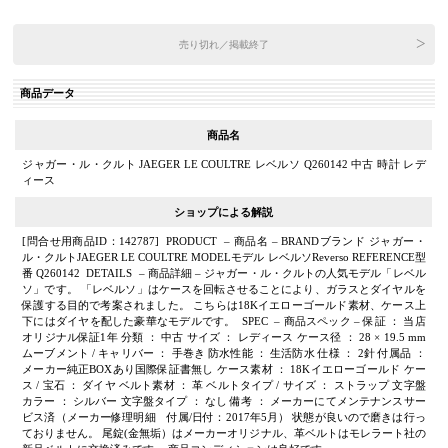
売り切れ／掲載終了
商品データ
商品名
ジャガー・ル・クルト JAEGER LE COULTRE レベルソ Q260142 中古 時計 レデ
ィース
ショップによる解説
[問合せ用商品ID：142787] PRODUCT – 商品名 – BRANDブランド ジャガー・
ル・クルトJAEGER LE COULTRE MODELモデル レベルソReverso REFERENCE型
番 Q260142 DETAILS – 商品詳細 – ジャガー・ル・クルトの人気モデル「レベル
ソ」です。 「レベルソ」はケースを回転させることにより、ガラスとダイヤルを
保護する目的で考案されました。 こちらは18Kイエローゴールド素材、ケース上
下にはダイヤを配した豪華なモデルです。 SPEC – 商品スペック – 保証 ： 当店
オリジナル保証1年 分類 ： 中古 サイズ ： レディース ケース径 ： 28 × 19.5 mm
ムーブメント / キャリバー ： 手巻き 防水性能 ： 生活防水 仕様 ： 2針 付属品 ：
メーカー純正BOXあり国際保証書無し ケース素材 ： 18Kイエローゴールド ケー
ス / 宝石 ： ダイヤ ベルト素材 ： 革 ベルトタイプ / サイズ ： ストラップ 文字盤
カラー ： シルバー 文字盤タイプ ： なし 備考 ： メーカーにてメンテナンスサー
ビス済（メーカー修理明細 付属/日付：2017年5月） 状態が良いので磨きは行っ
ておりません。 尾錠(金無垢）はメーカーオリジナル、革ベルトはモレラート社の