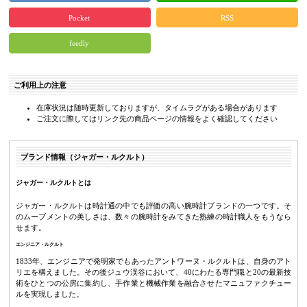
Pocket
RSS
feedly
ご利用上の注意
在庫状況は随時更新しておりますが、タイムラグがある場合があります
ご注文に際してはリンク先の商品ページの情報をよく確認してください
ブランド情報（ジャガー・ルクルト）
ジャガー・ルクルトとは
ジャガー・ルクルトは時計通の中でも評価の高い腕時計ブランドの一つです。そ
のムーブメントの美しさは、数々の腕時計をみてきた熟練の時計職人をもうなら
せます。
エンジニア・ルクルト
1833年、エンジニアで発明家でもあったアントワーヌ・ルクルトは、自身のアト
リエを構えました。その後ジュウ渓谷において、40にわたる専門職と20の最新技
術をひとつの公房に集約し、手作業と機械作業を融合させたマニュファクチュー
ルを実現しました。