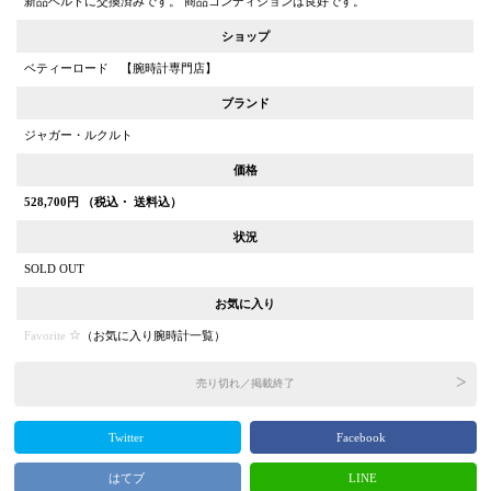
新品ベルトに交換済みです。 商品コンディションは良好です。
ショップ
ベティーロード 【腕時計専門店】
ブランド
ジャガー・ルクルト
価格
528,700
円 （税込・ 送料込）
状況
SOLD OUT
お気に入り
Favorite
（
お気に入り腕時計一覧
）
売り切れ／掲載終了
Twitter
Facebook
はてブ
LINE