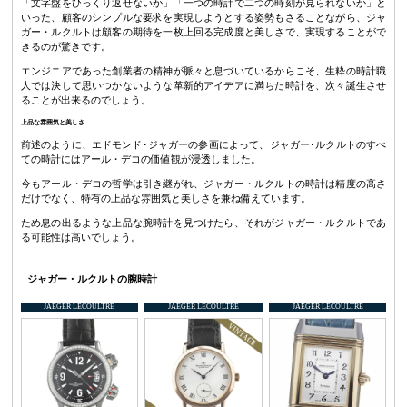
「文字盤をひっくり返せないか」「一つの時計で二つの時刻が見られないか」と
いった、顧客のシンプルな要求を実現しようとする姿勢もさることながら、ジャ
ガー・ルクルトは顧客の期待を一枚上回る完成度と美しさで、実現することがで
きるのが驚きです。
エンジニアであった創業者の精神が脈々と息づいているからこそ、生粋の時計職
人では決して思いつかないような革新的アイデアに満ちた時計を、次々誕生させ
ることが出来るのでしょう。
上品な雰囲気と美しさ
前述のように、エドモンド･ジャガーの参画によって、ジャガー･ルクルトのすべ
ての時計にはアール・デコの価値観が浸透しました。
今もアール・デコの哲学は引き継がれ、ジャガー・ルクルトの時計は精度の高さ
だけでなく、特有の上品な雰囲気と美しさを兼ね備えています。
ため息の出るような上品な腕時計を見つけたら、それがジャガー・ルクルトであ
る可能性は高いでしょう。
ジャガー・ルクルトの腕時計
JAEGER LECOULTRE
JAEGER LECOULTRE
JAEGER LECOULTRE