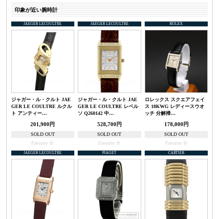
印象が近い腕時計
JAEGER LECOULTRE
JAEGER LECOULTRE
ROLEX
ジャガー・ル・クルト JAE
ジャガー・ル・クルト JAE
ロレックス スクエアフェイ
GER LE COULTRE ルクル
GER LE COULTRE レベル
ス 18KWG レディースウオ
ト アンティー…
ソ Q260142 中…
ッチ 分解掃…
201,900円
528,700円
178,000円
SOLD OUT
SOLD OUT
SOLD OUT
Favorite
Favorite
Favorite
JAEGER LECOULTRE
PIAGET
CARTIER