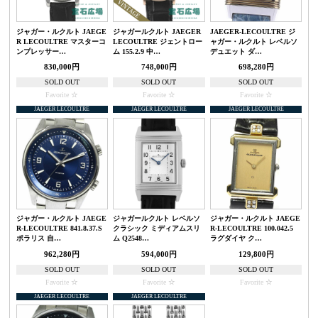
ジャガー・ルクルト JAEGE
ジャガールクルト JAEGER
JAEGER-LECOULTRE ジ
R LECOULTRE マスターコ
LECOULTRE ジェントロー
ャガー・ルクルト レベルソ
ンプレッサー…
ム 155.2.9 中…
デュエット ダ…
830,000円
748,000円
698,280円
SOLD OUT
SOLD OUT
SOLD OUT
Favorite
Favorite
Favorite
JAEGER LECOULTRE
JAEGER LECOULTRE
JAEGER LECOULTRE
ジャガー・ルクルト JAEGE
ジャガールクルト レベルソ
ジャガー・ルクルト JAEGE
R-LECOULTRE 841.8.37.S
クラシック ミディアムスリ
R-LECOULTRE 100.042.5
ポラリス 自…
ム Q2548…
ラグダイヤ ク…
962,280円
594,000円
129,800円
SOLD OUT
SOLD OUT
SOLD OUT
Favorite
Favorite
Favorite
JAEGER LECOULTRE
JAEGER LECOULTRE