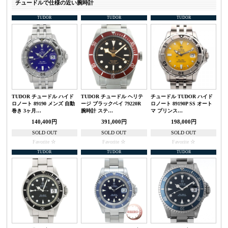
チュードルで仕様の近い腕時計
TUDOR
TUDOR
TUDOR
TUDOR チュードル ハイド
TUDOR チュードル ヘリテ
チュードル TUDOR ハイド
ロノート 89190 メンズ 自動
ージ ブラックベイ 79220R
ロノート 89190P SS オート
巻き 3ヶ月…
腕時計 ステ…
マ プリンス…
140,400円
391,000円
198,000円
SOLD OUT
SOLD OUT
SOLD OUT
Favorite
Favorite
Favorite
TUDOR
TUDOR
TUDOR