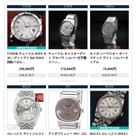
TUDOR
TUDOR
OMEGA
TUDOR チュードル DATE-D
チュードル オイスターデイ
オメガ シーマスター オート
AY／デイトデイ Ref.7020/0
ト デカバラ シルバー文字盤
マチック デイト シルバーダ
回転ベゼル…
リベッ…
イアル
298,000円
178,000円
78,000円
SOLD OUT
SOLD OUT
SOLD OUT
Favorite
Favorite
Favorite
ROLEX
IWC
ROLEX
ロレックス デイトジャスト
アイダブリュシー IWC ゴル
ROLEX ロレックス DATEJ