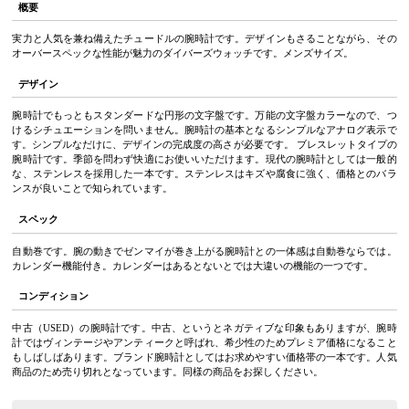
概要
実力と人気を兼ね備えたチュードルの腕時計です。デザインもさることながら、その
オーバースペックな性能が魅力のダイバーズウォッチです。メンズサイズ。
デザイン
腕時計でもっともスタンダードな円形の文字盤です。万能の文字盤カラーなので、つ
けるシチュエーションを問いません。腕時計の基本となるシンプルなアナログ表示で
す。シンプルなだけに、デザインの完成度の高さが必要です。 ブレスレットタイプの
腕時計です。季節を問わず快適にお使いいただけます。現代の腕時計としては一般的
な、ステンレスを採用した一本です。ステンレスはキズや腐食に強く、価格とのバラ
ンスが良いことで知られています。
スペック
自動巻です。腕の動きでゼンマイが巻き上がる腕時計との一体感は自動巻ならでは。
カレンダー機能付き。カレンダーはあるとないとでは大違いの機能の一つです。
コンディション
中古（USED）の腕時計です。中古、というとネガティブな印象もありますが、腕時
計ではヴィンテージやアンティークと呼ばれ、希少性のためプレミア価格になること
もしばしばあります。ブランド腕時計としてはお求めやすい価格帯の一本です。人気
商品のため売り切れとなっています。同様の商品をお探しください。