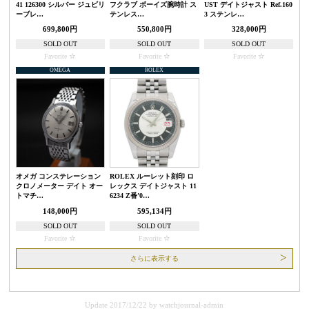
41 126300 シルバー ジュビリ
フクラブ ボーイズ腕時計 ス
UST デイトジャスト Ref.160
ーブレ…
テンレス…
3 ステンレ…
699,800円
550,800円
328,000円
SOLD OUT
SOLD OUT
SOLD OUT
Favorite
Favorite
Favorite
OMEGA
ROLEX
オメガ コンステレーション
ROLEX ルーレット刻印 ロ
クロノメーター デイト オー
レックス デイトジャスト 11
トマチ…
6234 Z番’0…
148,000円
595,134円
SOLD OUT
SOLD OUT
Favorite
Favorite
さらに表示する
Update 2017/12/22
by
watchjournal-admin