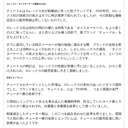
ロレックス・オイスターケース販促のために
チュードルはロレックス社が戦略的に作った別ブランドです。1930年代、ロレッ
クス社の技術力の高さはすでに時計業界で知られていましたが、その高額な価格
設定から販売実績は芳しくないものでした。
ロレックス社は自社の時計の最たる特長である「オイスターケース」をより多く
の人に知ってもらい、また売り上げを補う目的で、新ブランド「チュードル」を
立ち上げました。
すでに成功している時計メーカーが他の地域に進出する際、ブランドの名前を変
えることは当時からよく行われていました。しかしロレックスの場合、「オイス
ターケース」の良さを知らしめるためだけにブランドを作ってしまう、というの
が、マーケティングの上手いロレックスらしいところです。
チュードルの時計は、ロレックスの性能が安価に手にはいることから、ひろく受
け入れられ、ロレックスの販売促進に大きく貢献しました。
社名とエンブレム
チュードルがターゲットとした市場は、ロレックスの本社のあったイギリス国内
でした。ブランド名とした「チュードル」とは「TUDOR」、つまり英国の名門・
チューダー家の名前です。
15世紀にイングランド全土を巻き込んだ薔薇戦争時、対立していたヨーク家とラ
ンカスター家はそれぞれ、白薔薇と赤薔薇を紋章として使っていました。
戦後成立したチューダー朝は、この二つを組み合わせた紋章を作りました。英国
で人気の高いチューダー家の名前とエンブレムは、チュードルの販売促進に高い
効果があったようです。