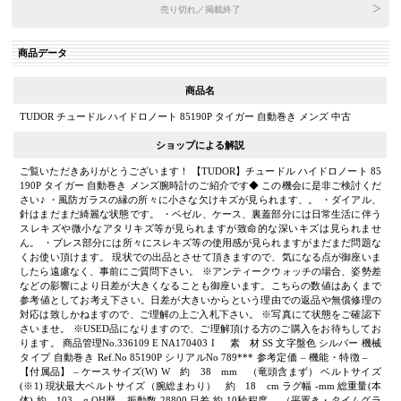
売り切れ／掲載終了
商品データ
商品名
TUDOR チュードル ハイドロノート 85190P タイガー 自動巻き メンズ 中古
ショップによる解説
ご覧いただきありがとうございます！ 【TUDOR】チュードル ハイドロノート 85
190P タイガー 自動巻き メンズ腕時計のご紹介です◆ この機会に是非ご検討くだ
さい♪ ・風防ガラスの縁の所々に小さな欠けキズが見られます、。 ・ダイアル、
針はまだまだ綺麗な状態です。 ・ベゼル、ケース、裏蓋部分には日常生活に伴う
スレキズや微小なアタリキズ等が見られますが致命的な深いキズは見られませ
ん。 ・ブレス部分には所々にスレキズ等の使用感が見られますがまだまだ問題な
くお使い頂けます。 現状での出品とさせて頂きますので、気になる点が御座いま
したら遠慮なく、事前にご質問下さい。 ※アンティークウォッチの場合、姿勢差
などの影響により日差が大きくなることも御座います。こちらの数値はあくまで
参考値としてお考え下さい。日差が大きいからという理由での返品や無償修理の
対応は致しかねますので、ご理解の上ご入札下さい。 ※写真にて状態をご確認下
さいませ。 ※USED品になりますので、ご理解頂ける方のご購入をお待ちしてお
ります。 商品管理No.336109 E NA170403 I 素 材 SS 文字盤色 シルバー 機械
タイプ 自動巻き Ref.No 85190P シリアルNo 789*** 参考定価 – 機能・特徴 –
【付属品】 – ケースサイズ(W) W 約 38 mm （竜頭含まず） ベルトサイズ
(※1) 現状最大ベルトサイズ（腕総まわり） 約 18 cm ラグ幅 -mm 総重量(本
体) 約 103 g OH歴 – 振動数 28800 日差 約-10秒程度 （平置き・タイムグラ