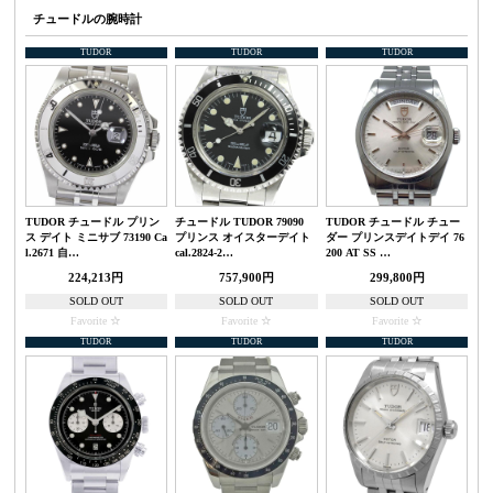
チュードルの腕時計
TUDOR
TUDOR
TUDOR
TUDOR チュードル プリン
チュードル TUDOR 79090
TUDOR チュードル チュー
ス デイト ミニサブ 73190 Ca
プリンス オイスターデイト
ダー プリンスデイトデイ 76
l.2671 自…
cal.2824-2…
200 AT SS …
224,213円
757,900円
299,800円
SOLD OUT
SOLD OUT
SOLD OUT
Favorite
Favorite
Favorite
TUDOR
TUDOR
TUDOR