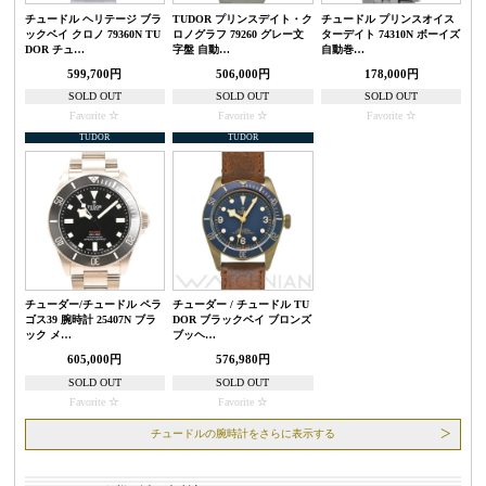
チュードル ヘリテージ ブラ
TUDOR プリンスデイト・ク
チュードル プリンスオイス
ックベイ クロノ 79360N TU
ロノグラフ 79260 グレー文
ターデイト 74310N ボーイズ
DOR チュ…
字盤 自動…
自動巻…
599,700円
506,000円
178,000円
SOLD OUT
SOLD OUT
SOLD OUT
Favorite
Favorite
Favorite
TUDOR
TUDOR
チューダー/チュードル ペラ
チューダー / チュードル TU
ゴス39 腕時計 25407N ブラ
DOR ブラックベイ ブロンズ
ック メ…
ブッヘ…
605,000円
576,980円
SOLD OUT
SOLD OUT
Favorite
Favorite
チュードルの腕時計をさらに表示する