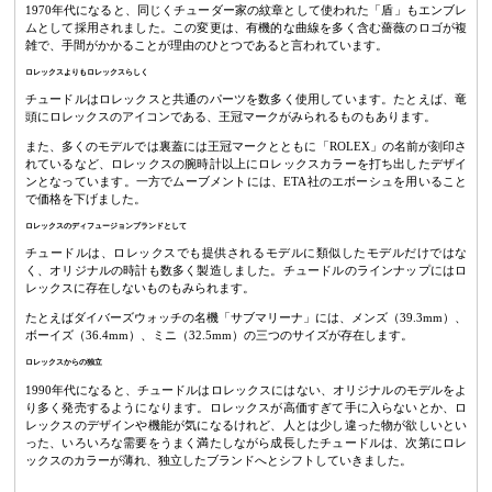
1970年代になると、同じくチューダー家の紋章として使われた「盾」もエンブレ
ムとして採用されました。この変更は、有機的な曲線を多く含む薔薇のロゴが複
雑で、手間がかかることが理由のひとつであると言われています。
ロレックスよりもロレックスらしく
チュードルはロレックスと共通のパーツを数多く使用しています。たとえば、竜
頭にロレックスのアイコンである、王冠マークがみられるものもあります。
また、多くのモデルでは裏蓋には王冠マークとともに「ROLEX」の名前が刻印さ
れているなど、ロレックスの腕時計以上にロレックスカラーを打ち出したデザイ
ンとなっています。一方でムーブメントには、ETA社のエボーシュを用いること
で価格を下げました。
ロレックスのディフュージョンブランドとして
チュードルは、ロレックスでも提供されるモデルに類似したモデルだけではな
く、オリジナルの時計も数多く製造しました。チュードルのラインナップにはロ
レックスに存在しないものもみられます。
たとえばダイバーズウォッチの名機「サブマリーナ」には、メンズ（39.3mm）、
ボーイズ（36.4mm）、ミニ（32.5mm）の三つのサイズが存在します。
ロレックスからの独立
1990年代になると、チュードルはロレックスにはない、オリジナルのモデルをよ
り多く発売するようになります。ロレックスが高価すぎて手に入らないとか、ロ
レックスのデザインや機能が気になるけれど、人とは少し違った物が欲しいとい
った、いろいろな需要をうまく満たしながら成長したチュードルは、次第にロレ
ックスのカラーが薄れ、独立したブランドへとシフトしていきました。