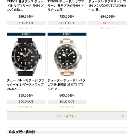
TUDOR 巻きブレス チュー
TUDOR チュードル サブマ
チュードル サブマリーナ 79
ドル サブマリーナ 79090 メ
リーナ 青サブ Ref.79090 ト
190 メンズ(007UTUAU0018)
ンズ 自動…
リチウム夜…
中古 腕…
386,640円
755,000円
694,000円
SOLD OUT
SOLD OUT
ON SALE
Favorite
Favorite
Favorite
TUDOR
TUDOR
チュードル ヘリテージ ブラ
チューダー/チュードル ペラ
ックベイ レザーストラップ
ゴス39 腕時計 25407N ブラ
79220N …
ック メ…
315,000円
605,000円
SOLD OUT
SOLD OUT
Favorite
Favorite
さらに表示する
印象が近い腕時計