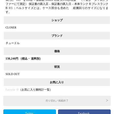
ファーにて測定） 保証書の購入店 – 保証書の購入日 – 本体ランク B ブレスランク
B ※1：ベルトサイズとは、ケース部分も含めた 総腕回りのサイズになりま
す。
ショップ
CLOSER
ブランド
チュードル
価格
138,240
円 （税込・ 送料別）
状況
SOLD OUT
お気に入り
Favorite
（
お気に入り腕時計一覧
）
売り切れ／掲載終了
Twitter
Facebook